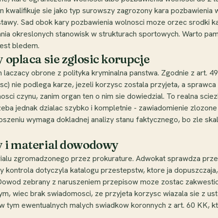
yn kwalifikuje sie jako typ surowszy zagrozony kara pozbawienia 
 ustawy. Sad obok kary pozbawienia wolnosci moze orzec srodki k
ia okreslonych stanowisk w strukturach sportowych. Warto pamiet
jest bledem.
y oplaca sie zglosic korupcje
 laczacy obrone z polityka kryminalna panstwa. Zgodnie z art. 
zysc) nie podlega karze, jezeli korzysc zostala przyjeta, a spraw
nosci czynu, zanim organ ten o nim sie dowiedzial. To realna scie
ba jednak dzialac szybko i kompletnie - zawiadomienie zlozone
loszeniu wymaga dokladnej analizy stanu faktycznego, bo zle sk
y i material dowodowy
rialu zgromadzonego przez prokurature. Adwokat sprawdza przed
 kontrola dotyczyla katalogu przestepstw, ktore ja dopuszczaj
. Dowod zebrany z naruszeniem przepisow moze zostac zakwestio
m, wiec brak swiadomosci, ze przyjeta korzysc wiazala sie z us
 w tym ewentualnych malych swiadkow koronnych z art. 60 KK, kt