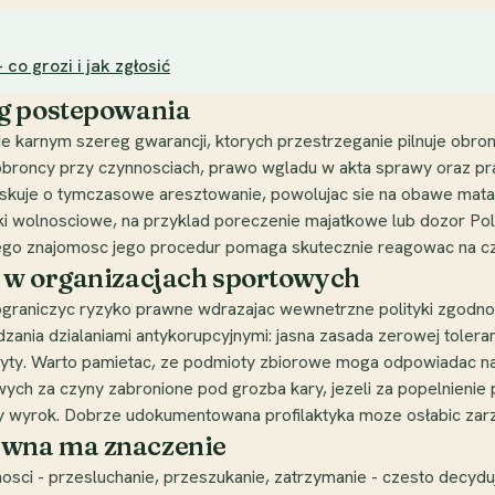
co grozi i jak zgłosić
eg postepowania
e karnym szereg gwarancji, ktorych przestrzeganie pilnuje obr
i obroncy przy czynnosciach, prawo wgladu w akta sprawy oraz
oskuje o tymczasowe aresztowanie, powolujac sie na obawe ma
ki wolnosciowe, na przyklad poreczenie majatkowe lub dozor Polic
go znajomosc jego procedur pomaga skutecznie reagowac na cz
 w organizacjach sportowych
ograniczyc ryzyko prawne wdrazajac wewnetrzne polityki zgodn
nia dzialaniami antykorupcyjnymi: jasna zasada zerowej toleran
udyty. Warto pamietac, ze podmioty zbiorowe moga odpowiadac na
ych za czyny zabronione pod grozba kary, jezeli za popelnienie 
 wyrok. Dobrze udokumentowana profilaktyka moze osłabic zarzu
awna ma znaczenie
sci - przesluchanie, przeszukanie, zatrzymanie - czesto decyd