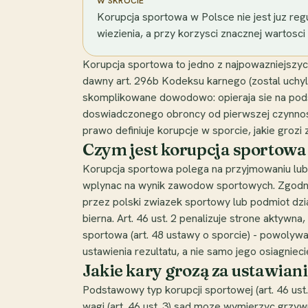
W SKRÓCIE
Korupcja sportowa w Polsce nie jest juz regu
wiezienia, a przy korzysci znacznej wartosci
Korupcja sportowa to jedno z najpowazniejszych
dawny art. 296b Kodeksu karnego (zostal uchylo
skomplikowane dowodowo: opieraja sie na pod
doswiadczonego obroncy od pierwszej czynnosc
prawo definiuje korupcje w sporcie, jakie grozi
Czym jest korupcja sportowa
Korupcja sportowa polega na przyjmowaniu lub u
wplynac na wynik zawodow sportowych. Zgodnie
przez polski zwiazek sportowy lub podmiot dzia
bierna. Art. 46 ust. 2 penalizuje strone aktywn
sportowa (art. 48 ustawy o sporcie) - powolywa
ustawienia rezultatu, a nie samo jego osiagniec
Jakie kary grozą za ustawia
Podstawowy typ korupcji sportowej (art. 46 ust
wagi (art. 46 ust. 3) sad moze wymierzyc grzyw