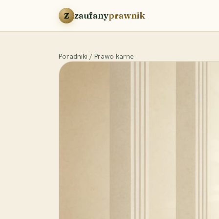
Przejdź do treści
zaufany
prawnik
Z
Poradniki
/
Prawo karne