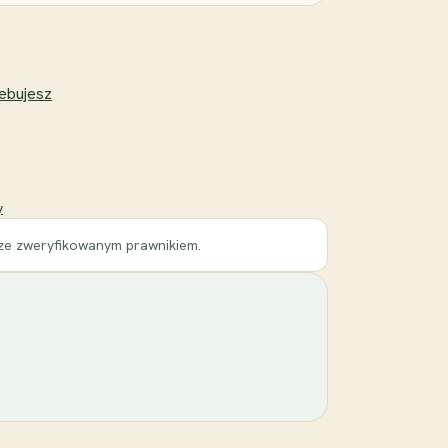
zebujesz
y
 ze zweryfikowanym prawnikiem.