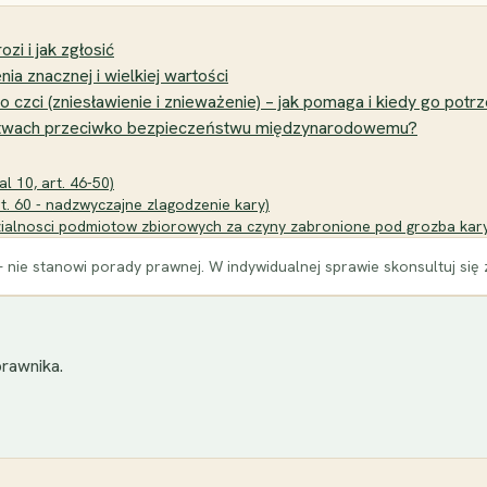
zi i jak zgłosić
nia znacznej i wielkiej wartości
zci (zniesławienie i znieważenie) – jak pomaga i kiedy go potr
ępstwach przeciwko bezpieczeństwu międzynarodowemu?
l 10, art. 46-50)
t. 60 - nadzwyczajne zlagodzenie kary)
zialnosci podmiotow zbiorowych za czyny zabronione pod grozba kar
 nie stanowi porady prawnej. W indywidualnej sprawie skonsultuj się
rawnika.