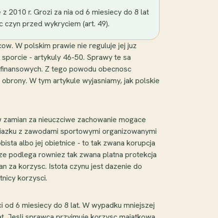
z 2010 r. Grozi za nia od 6 miesiecy do 8 lat
c czyn przed wykryciem (art. 49).
w. W polskim prawie nie reguluje jej juz
 sporcie - artykuly 46-50. Sprawy te sa
w finansowych. Z tego powodu obecnosc
brony. W tym artykule wyjasniamy, jak polskie
y) w zamian za nieuczciwe zachowanie mogace
zwiazku z zawodami sportowymi organizowanymi
sta albo jej obietnice - to tak zwana korupcja
arze podlega rowniez tak zwana platna protekcja
n za korzysc. Istota czynu jest dazenie do
nicy korzysci.
ci od 6 miesiecy do 8 lat. W wypadku mniejszej
at. Jesli sprawca przyjmuje korzysc majatkowa