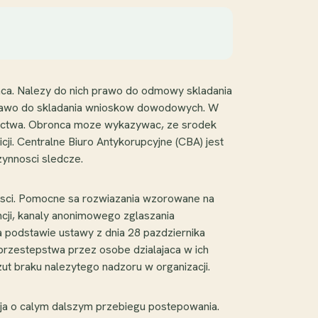
onca. Nalezy do nich prawo do odmowy skladania
 prawo do skladania wnioskow dowodowych. W
tactwa. Obronca moze wykazywac, ze srodek
ji. Centralne Biuro Antykorupcyjne (CBA) jest
ynnosci sledcze.
osci. Pomocne sa rozwiazania wzorowane na
cji, kanaly anonimowego zglaszania
 podstawie ustawy z dnia 28 pazdziernika
przestepstwa przez osobe dzialajaca w ich
t braku nalezytego nadzoru w organizacji.
uja o calym dalszym przebiegu postepowania.