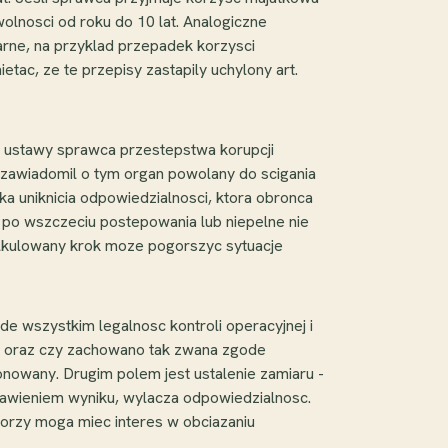
wolnosci od roku do 10 lat. Analogiczne
arne, na przyklad przepadek korzysci
ac, ze te przepisy zastapily uchylony art.
49 ustawy sprawca przestepstwa korupcji
ca zawiadomil o tym organ powolany do scigania
zka uniknicia odpowiedzialnosci, ktora obronca
 po wszczeciu postepowania lub niepelne nie
alkulowany krok moze pogorszyc sytuacje
e wszystkim legalnosc kontroli operacyjnej i
a, oraz czy zachowano tak zwana zgode
nowany. Drugim polem jest ustalenie zamiaru -
tawieniem wyniku, wylacza odpowiedzialnosc.
orzy moga miec interes w obciazaniu