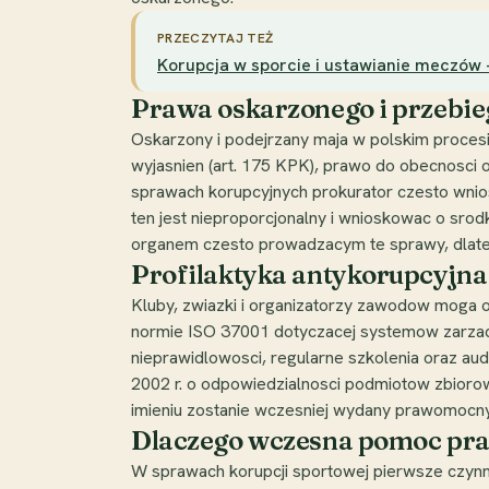
PRZECZYTAJ TEŻ
Korupcja w sporcie i ustawianie meczów - 
Prawa oskarzonego i przebi
Oskarzony i podejrzany maja w polskim procesi
wyjasnien (art. 175 KPK), prawo do obecnosc
sprawach korupcyjnych prokurator czesto wni
ten jest nieproporcjonalny i wnioskowac o srod
organem czesto prowadzacym te sprawy, dlate
Profilaktyka antykorupcyjna
Kluby, zwiazki i organizatorzy zawodow moga 
normie ISO 37001 dotyczacej systemow zarzadza
nieprawidlowosci, regularne szkolenia oraz a
2002 r. o odpowiedzialnosci podmiotow zbiorow
imieniu zostanie wczesniej wydany prawomocny
Dlaczego wczesna pomoc pr
W sprawach korupcji sportowej pierwsze czynno