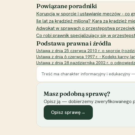
Powiązane poradniki
Korupcja w sporcie i ustawianie meczów - co gro
Ile lat za kradzież miliona? Kara za kradzież mie
Adwokat w sprawach o przestępstwa przeciwko c
Co robi prawnik specjalizujący się w przest
Podstawa prawna i źródła
Ustawa z dnia 25 czerwca 2010 r. o sporcie (rozdzia
Ustawa z dnia 6 czerwca 1997 r. - Kodeks karny (ar
Ustawa z dnia 28 pazdziernika 2002 r. o odpowied
Treść ma charakter informacyjny i edukacyjny —
Masz podobną sprawę?
Opisz ją — dobierzemy zweryfikowanego p
Opisz sprawę
→