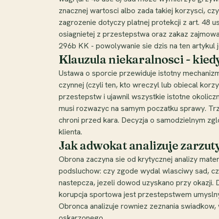
znacznej wartosci albo zada takiej korzysci, cz
zagrozenie dotyczy platnej protekcji z art. 48
osiagnietej z przestepstwa oraz zakaz zajmowan
296b KK - powolywanie sie dzis na ten artykul 
Klauzula niekaralnosci - kied
Ustawa o sporcie przewiduje istotny mechanizm
czynnej (czyli ten, kto wreczyl lub obiecal kor
przestepstw i ujawnil wszystkie istotne okolicz
musi rozwazyc na samym poczatku sprawy. Trze
chroni przed kara. Decyzja o samodzielnym zg
klienta.
Jak adwokat analizuje zarzut
Obrona zaczyna sie od krytycznej analizy mate
podsluchow: czy zgode wydal wlasciwy sad, czy
nastepcza, jezeli dowod uzyskano przy okazji
korupcja sportowa jest przestepstwem umyslny
Obronca analizuje rowniez zeznania swiadkow,
oskarzonego.