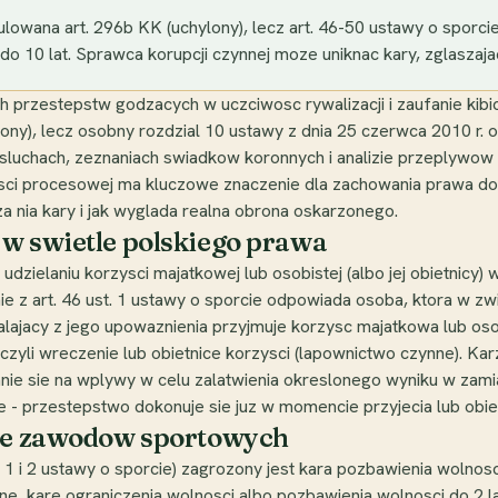
lowana art. 296b KK (uchylony), lecz art. 46-50 ustawy o sporcie 
 do 10 lat. Sprawca korupcji czynnej moze uniknac kary, zglaszaja
 przestepstw godzacych w uczciwosc rywalizacji i zaufanie kibico
ny), lecz osobny rozdzial 10 ustawy z dnia 25 czerwca 2010 r. o
sluchach, zeznaniach swiadkow koronnych i analizie przeplywo
i procesowej ma kluczowe znaczenie dla zachowania prawa do o
 za nia kary i jak wyglada realna obrona oskarzonego.
 w swietle polskiego prawa
dzielaniu korzysci majatkowej lub osobistej (albo jej obietnic
 z art. 46 ust. 1 ustawy o sporcie odpowiada osoba, ktora w 
lajacy z jego upowaznienia przyjmuje korzysc majatkowa lub osobi
a, czyli wreczenie lub obietnice korzysci (lapownictwo czynne). K
nie sie na wplywy w celu zalatwienia okreslonego wyniku w zamia
ie - przestepstwo dokonuje sie juz w momencie przyjecia lub obiet
nie zawodow sportowych
. 1 i 2 ustawy o sporcie) zagrozony jest kara pozbawienia wolnos
ne, kare ograniczenia wolnosci albo pozbawienia wolnosci do 2 l