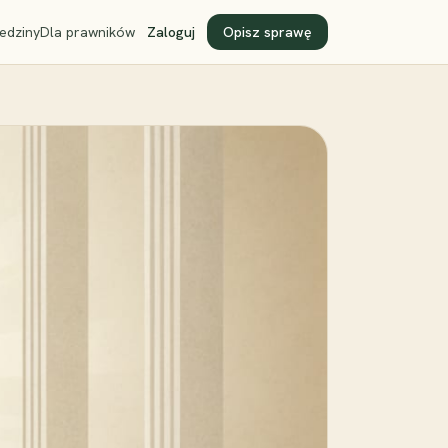
edziny
Dla prawników
Zaloguj
Opisz sprawę