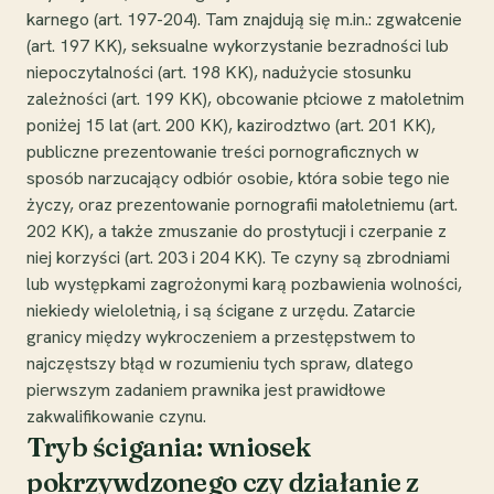
karnego (art. 197-204). Tam znajdują się m.in.: zgwałcenie
(art. 197 KK), seksualne wykorzystanie bezradności lub
niepoczytalności (art. 198 KK), nadużycie stosunku
zależności (art. 199 KK), obcowanie płciowe z małoletnim
poniżej 15 lat (art. 200 KK), kazirodztwo (art. 201 KK),
publiczne prezentowanie treści pornograficznych w
sposób narzucający odbiór osobie, która sobie tego nie
życzy, oraz prezentowanie pornografii małoletniemu (art.
202 KK), a także zmuszanie do prostytucji i czerpanie z
niej korzyści (art. 203 i 204 KK). Te czyny są zbrodniami
lub występkami zagrożonymi karą pozbawienia wolności,
niekiedy wieloletnią, i są ścigane z urzędu. Zatarcie
granicy między wykroczeniem a przestępstwem to
najczęstszy błąd w rozumieniu tych spraw, dlatego
pierwszym zadaniem prawnika jest prawidłowe
zakwalifikowanie czynu.
Tryb ścigania: wniosek
pokrzywdzonego czy działanie z