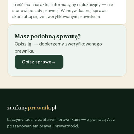
Treść ma charakter informacyjny i edukacyjny — nie
stanowi porady prawnej. W indywidualnej sprawie
skonsultuj się ze zweryfikowanym prawnikiem.
Masz podobną sprawę?
Opisz ją — dobierzemy zweryfikowanego
prawnika.
Opisz sprawę
→
zaufany
prawnik
.pl
Łączymy ludzi z zaufanymi prawnikami — z pomocą AI, z
poszanowaniem prawa i prywatności.