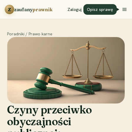
Przejdź do treści
Z
zaufany
prawnik
Zaloguj
Opisz sprawę
Poradniki
/
Prawo karne
Czyny przeciwko
obyczajności