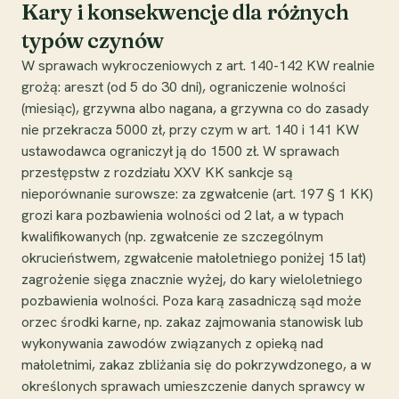
Kary i konsekwencje dla różnych
typów czynów
W sprawach wykroczeniowych z art. 140-142 KW realnie
grożą: areszt (od 5 do 30 dni), ograniczenie wolności
(miesiąc), grzywna albo nagana, a grzywna co do zasady
nie przekracza 5000 zł, przy czym w art. 140 i 141 KW
ustawodawca ograniczył ją do 1500 zł. W sprawach
przestępstw z rozdziału XXV KK sankcje są
nieporównanie surowsze: za zgwałcenie (art. 197 § 1 KK)
grozi kara pozbawienia wolności od 2 lat, a w typach
kwalifikowanych (np. zgwałcenie ze szczególnym
okrucieństwem, zgwałcenie małoletniego poniżej 15 lat)
zagrożenie sięga znacznie wyżej, do kary wieloletniego
pozbawienia wolności. Poza karą zasadniczą sąd może
orzec środki karne, np. zakaz zajmowania stanowisk lub
wykonywania zawodów związanych z opieką nad
małoletnimi, zakaz zbliżania się do pokrzywdzonego, a w
określonych sprawach umieszczenie danych sprawcy w