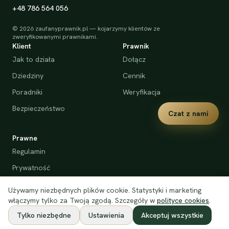
+48 786 564 056
©
2026
zaufanyprawnik.pl — kojarzymy klientów ze
zweryfikowanymi prawnikami.
Klient
Prawnik
Jak to działa
Dołącz
Dziedziny
Cennik
Poradniki
Weryfikacja
Bezpieczeństwo
Czat z nami
Prawne
Regulamin
Prywatność
Cookies
Używamy niezbędnych plików cookie. Statystyki i marketing
Deklaracja dostępności
włączymy tylko za Twoją zgodą. Szczegóły w
polityce cookies
.
Tylko niezbędne
Ustawienia
Akceptuj wszystkie