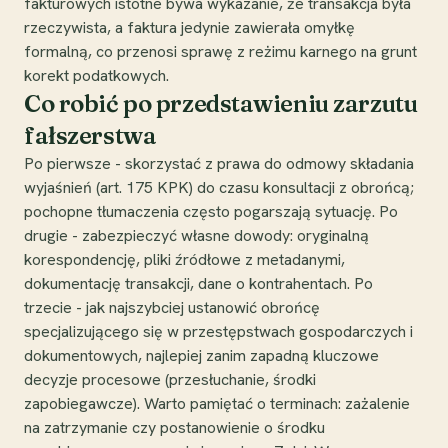
fakturowych istotne bywa wykazanie, że transakcja była
rzeczywista, a faktura jedynie zawierała omyłkę
formalną, co przenosi sprawę z reżimu karnego na grunt
korekt podatkowych.
Co robić po przedstawieniu zarzutu
fałszerstwa
Po pierwsze - skorzystać z prawa do odmowy składania
wyjaśnień (art. 175 KPK) do czasu konsultacji z obrońcą;
pochopne tłumaczenia często pogarszają sytuację. Po
drugie - zabezpieczyć własne dowody: oryginalną
korespondencję, pliki źródłowe z metadanymi,
dokumentację transakcji, dane o kontrahentach. Po
trzecie - jak najszybciej ustanowić obrońcę
specjalizującego się w przestępstwach gospodarczych i
dokumentowych, najlepiej zanim zapadną kluczowe
decyzje procesowe (przesłuchanie, środki
zapobiegawcze). Warto pamiętać o terminach: zażalenie
na zatrzymanie czy postanowienie o środku