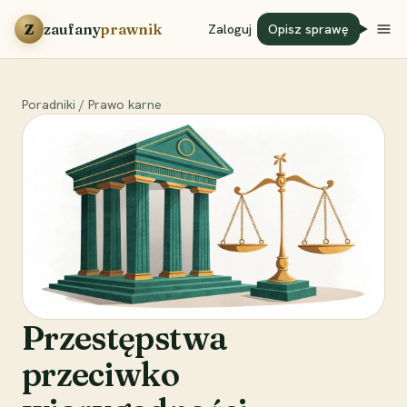
Przejdź do treści
Z
zaufany
prawnik
Zaloguj
Opisz sprawę
Poradniki
/
Prawo karne
Przestępstwa
przeciwko