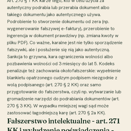
Art. 270 § 1 KK karze tego, kto w celu użycia za
autentyczny podrabia lub przerabia dokument albo
takiego dokumentu jako autentycznego używa.
Podrobienie to stworzenie dokumentu od zera (np.
wygenerowanie fałszywej e-faktury), przerobienie to
ingerencja w dokument prawdziwy (np. zmiana kwoty w
pliku PDF). Co ważne, karalne jest nie tylko sporządzenie
fałszywki, ale i posłużenie się nią jako autentyczną.
Sankcja to grzywna, kara ograniczenia wolności albo
pozbawienia wolności od 3 miesięcy do lat 5. Kodeks
penalizuje też zachowania okołofałszerskie: wypełnienie
blankietu opatrzonego cudzym podpisem niezgodnie z
wolą podpisanego (art. 270 § 2 KK) oraz samo
przygotowanie do fałszerstwa, czyli np. wytwarzanie lub
gromadzenie narzędzi do podrabiania dokumentów (art.
270 § 3 KK). W wypadku mniejszej wagi sąd może
zastosować łagodniejszą karę (art. 270 § 2a KK).
Fałszerstwo intelektualne - art. 271
KK i wyłudzenie poświadczenia -