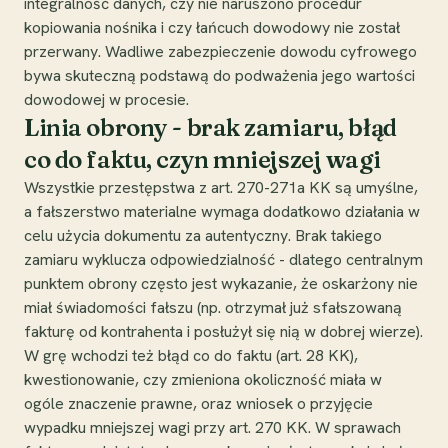
integralność danych, czy nie naruszono procedur
kopiowania nośnika i czy łańcuch dowodowy nie został
przerwany. Wadliwe zabezpieczenie dowodu cyfrowego
bywa skuteczną podstawą do podważenia jego wartości
dowodowej w procesie.
Linia obrony - brak zamiaru, błąd
co do faktu, czyn mniejszej wagi
Wszystkie przestępstwa z art. 270-271a KK są umyślne,
a fałszerstwo materialne wymaga dodatkowo działania w
celu użycia dokumentu za autentyczny. Brak takiego
zamiaru wyklucza odpowiedzialność - dlatego centralnym
punktem obrony często jest wykazanie, że oskarżony nie
miał świadomości fałszu (np. otrzymał już sfałszowaną
fakturę od kontrahenta i posłużył się nią w dobrej wierze).
W grę wchodzi też błąd co do faktu (art. 28 KK),
kwestionowanie, czy zmieniona okoliczność miała w
ogóle znaczenie prawne, oraz wniosek o przyjęcie
wypadku mniejszej wagi przy art. 270 KK. W sprawach