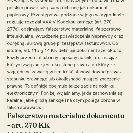
PDF, zapis w systemie informatycznym - od dawna ma w
polskim prawie taką samą ochronę jak dokument
papierowy. Przestępstwa godzące w jego wiarygodność
reguluje rozdział XXXIV Kodeksu karnego (art. 270-
277a), obejmujący fałszerstwo materialne, fałszerstwo
intelektualne, wyłudzenie poświadczenia nieprawdy oraz
odrębną, surową grupę przestępstw fakturowych. Co
istotne, art. 115 § 14 KK definiuje dokument szeroko: to
każdy przedmiot lub inny zapisany nośnik informacji, z
którym związane jest określone prawo albo który ze
względu na zawartą w nim treść stanowi dowód prawa,
stosunku prawnego lub okoliczności mającej znaczenie
prawne. Ta definicja obejmuje także zapis na nośniku
elektronicznym. Poniżej wyjaśniamy, jakie zachowania są
karalne, jakie grożą sankcje i na czym polega obrona w
takich sprawach.
Fałszerstwo materialne dokumentu
- art. 270 KK