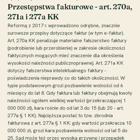
Przestępstwa fakturowe - art. 270a,
271a i 277a KK
Reformą z 2017 r. wprowadzono odrębne, znacznie
surowsze przepisy dotyczące faktur (w tym e-faktur).
Art. 270a KK penalizuje materialne fałszerstwo faktury
(podrobienie lub przerobienie) w zakresie okoliczności
faktycznych mogących mieć znaczenie dla określenia
wysokości należności publicznoprawnej. Art. 271a KK
dotyczy fałszerstwa intelektualnego faktury -
poświadczenia nieprawdy co do takich okoliczności. W
typie podstawowym grozi pozbawienie wolności od 6
miesięcy do lat 8. Gdy faktura lub faktury obejmują kwoty
należności ogółem wielkiej wartości (przekraczającej 1
000 000 zł), kara rośnie do od lat 3 do 15 (lub 20 - art.
277a § 1 KK). Najcięższa postać to tzw. zbrodnia
fakturowa z art. 277a § 1 KK: gdy wartość przekracza 10
000 000 zł, grozi kara pozbawienia wolności od lat 5 do
25. Sąd może też orzec wysoką grzywnę i przepadek