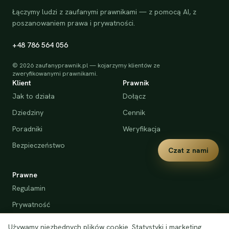
Łączymy ludzi z zaufanymi prawnikami — z pomocą AI, z
poszanowaniem prawa i prywatności.
+48 786 564 056
©
2026
zaufanyprawnik.pl — kojarzymy klientów ze
zweryfikowanymi prawnikami.
Klient
Prawnik
Jak to działa
Dołącz
Dziedziny
Cennik
Poradniki
Weryfikacja
Bezpieczeństwo
Czat z nami
Prawne
Regulamin
Prywatność
Cookies
Używamy niezbędnych plików cookie. Statystyki i marketing