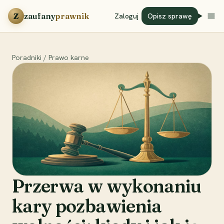
Przejdź do treści
Z
zaufany
prawnik
Zaloguj
Opisz sprawę
Poradniki
/
Prawo karne
Przerwa w wykonaniu
kary pozbawienia