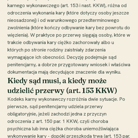
karnego wykonawczego (art. 153 i nast. KKW), różna od
odroczenia wykonania kary (które dotyczy osoby jeszcze
nieosadzonej) i od warunkowego przedterminowego
zwolnienia (które kończy odbywanie kary bez powrotu do
więzienia). W praktyce po przerwę sięgają osoby, które w
trakcie odbywania kary ciężko zachorowały albo u
których po stronie rodziny zaistniały zdarzenia
wymagające ich obecności. Decyzję podejmuje sąd
penitencjarny, a dobrze przygotowany wniosek i właściwa
dokumentacja mają decydujące znaczenie dla wyniku.
Kiedy sąd musi, a kiedy może
udzielić przerwy (art. 153 KKW)
Kodeks karny wykonawczy rozróżnia dwie sytuacje. Po
pierwsze, sąd penitencjarny udziela przerwy
obligatoryjnie, jeżeli zachodzi jedna z przyczyn
odroczenia z art. 150 par. 1 KKW, czyli choroba
psychiczna lub inna ciężka choroba uniemożliwiająca
wykonywanie kary - dopóki przeszkoda trwa (art. 153 par.