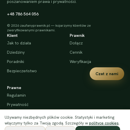
poszanowaniem prawa i prywatności.
+48 786 564 056
©
2026
zaufanyprawnik.pl — kojarzymy klientów ze
zweryfikowanymi prawnikami.
Klient
Prawnik
Jak to działa
Dołącz
Dziedziny
Cennik
Poradniki
Weryfikacja
Bezpieczeństwo
Czat z nami
Prawne
Regulamin
Prywatność
Cookies
Używamy niezbędnych plików cookie. Statystyki i marketing
Deklaracja dostępności
włączymy tylko za Twoją zgodą. Szczegóły w
polityce cookies
.