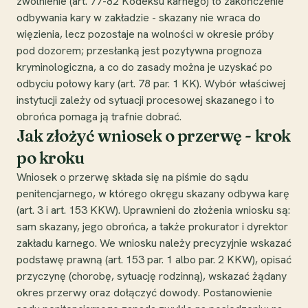
zwolnienie (art. 77-82 Kodeksu karnego) to zakończenie
odbywania kary w zakładzie - skazany nie wraca do
więzienia, lecz pozostaje na wolności w okresie próby
pod dozorem; przesłanką jest pozytywna prognoza
kryminologiczna, a co do zasady można je uzyskać po
odbyciu połowy kary (art. 78 par. 1 KK). Wybór właściwej
instytucji zależy od sytuacji procesowej skazanego i to
obrońca pomaga ją trafnie dobrać.
Jak złożyć wniosek o przerwę - krok
po kroku
Wniosek o przerwę składa się na piśmie do sądu
penitencjarnego, w którego okręgu skazany odbywa karę
(art. 3 i art. 153 KKW). Uprawnieni do złożenia wniosku są:
sam skazany, jego obrońca, a także prokurator i dyrektor
zakładu karnego. We wniosku należy precyzyjnie wskazać
podstawę prawną (art. 153 par. 1 albo par. 2 KKW), opisać
przyczynę (chorobę, sytuację rodzinną), wskazać żądany
okres przerwy oraz dołączyć dowody. Postanowienie