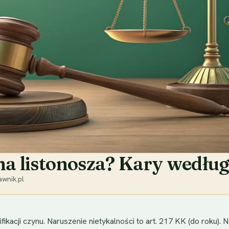
 na listonosza? Kary wedł
wnik.pl
ikacji czynu. Naruszenie nietykalności to art. 217 KK (do roku). N