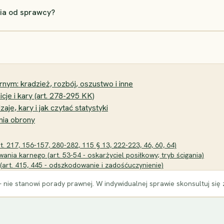
ia od sprawcy?
ym: kradzież, rozbój, oszustwo i inne
cje i kary (art. 278-295 KK)
e, kary i jak czytać statystyki
inia obrony
. 217, 156-157, 280-282, 115 § 13, 222-223, 46, 60, 64)
nia karnego (art. 53-54 - oskarżyciel posiłkowy; tryb ścigania)
 (art. 415, 445 - odszkodowanie i zadośćuczynienie)
 nie stanowi porady prawnej. W indywidualnej sprawie skonsultuj się