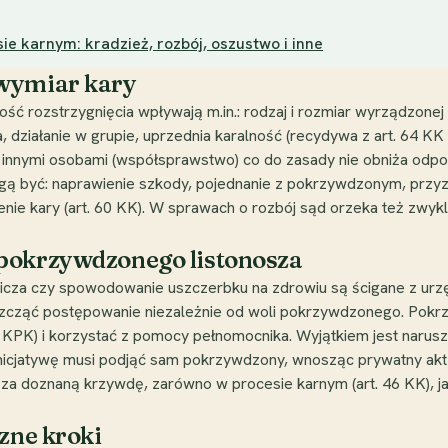
e karnym: kradzież, rozbój, oszustwo i inne
 wymiar kary
ść rozstrzygnięcia wpływają m.in.: rodzaj i rozmiar wyrządzonej
, działanie w grupie, uprzednia karalność (recydywa z art. 64 K
 z innymi osobami (współsprawstwo) co do zasady nie obniża od
gą być: naprawienie szkody, pojednanie z pokrzywdzonym, przyzn
nie kary (art. 60 KK). W sprawach o rozbój sąd orzeka też zwyk
pokrzywdzonego listonosza
jnicza czy spowodowanie uszczerbku na zdrowiu są ścigane z urz
szcząć postępowanie niezależnie od woli pokrzywdzonego. Pokr
 KPK) i korzystać z pomocy pełnomocnika. Wyjątkiem jest naruszen
nicjatywę musi podjąć sam pokrzywdzony, wnosząc prywatny ak
za doznaną krzywdę, zarówno w procesie karnym (art. 46 KK), jak
zne kroki