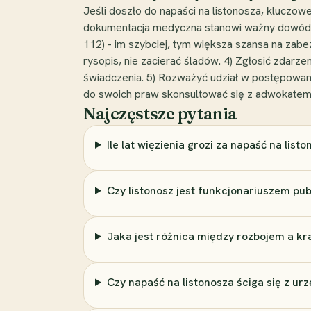
Jeśli doszło do napaści na listonosza, kluczo
dokumentacja medyczna stanowi ważny dowód i 
112) - im szybciej, tym większa szansa na zab
rysopis, nie zacierać śladów. 4) Zgłosić zdarz
świadczenia. 5) Rozważyć udział w postępowani
do swoich praw skonsultować się z adwokatem 
Najczęstsze pytania
Ile lat więzienia grozi za napaść na list
Czy listonosz jest funkcjonariuszem pu
Jaka jest różnica między rozbojem a kr
Czy napaść na listonosza ściga się z ur