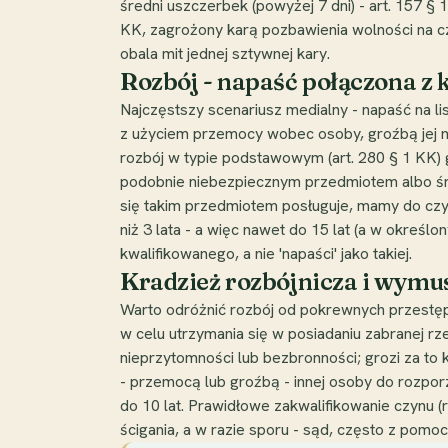
średni uszczerbek (powyżej 7 dni) - art. 157 § 1
KK, zagrożony karą pozbawienia wolności na cz
obala mit jednej sztywnej kary.
Rozbój - napaść połączona z 
Najczęstszy scenariusz medialny - napaść na li
z użyciem przemocy wobec osoby, groźbą jej 
rozbój w typie podstawowym (art. 280 § 1 KK) g
podobnie niebezpiecznym przedmiotem albo śro
się takim przedmiotem posługuje, mamy do czyn
niż 3 lata - a więc nawet do 15 lat (a w określon
kwalifikowanego, a nie 'napaści' jako takiej.
Kradzież rozbójnicza i wymus
Warto odróżnić rozbój od pokrewnych przestęps
w celu utrzymania się w posiadaniu zabranej 
nieprzytomności lub bezbronności; grozi za to 
- przemocą lub groźbą - innej osoby do rozporz
do 10 lat. Prawidłowe zakwalifikowanie czynu (
ścigania, a w razie sporu - sąd, często z po