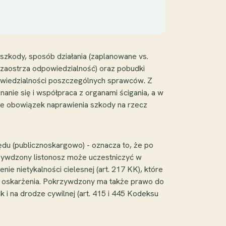
 szkody, sposób działania (zaplanowane vs.
K zaostrza odpowiedzialność) oraz pobudki
powiedzialności poszczególnych sprawców. Z
anie się i współpraca z organami ścigania, a w
le obowiązek naprawienia szkody na rzecz
ędu (publicznoskargowo) - oznacza to, że po
zywdzony listonosz może uczestniczyć w
ie nietykalności cielesnej (art. 217 KK), które
t oskarżenia. Pokrzywdzony ma także prawo do
 i na drodze cywilnej (art. 415 i 445 Kodeksu