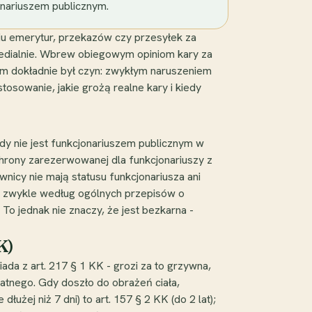
cjonariuszem publicznym.
niu emerytur, przekazów czy przesyłek za
 medialnie. Wbrew obiegowym opiniom kary za
ym dokładnie był czyn: zwykłym naruszeniem
tosowanie, jakie grożą realne kary i kiedy
ady nie jest funkcjonariuszem publicznym w
 ochrony zarezerwowanej dla funkcjonariuszy z
ownicy nie mają statusu funkcjonariusza ani
ię zwykle według ogólnych przepisów o
To jednak nie znaczy, że jest bezkarna -
K)
ada z art. 217 § 1 KK - grozi za to grzywna,
atnego. Gdy doszło do obrażeń ciała,
łużej niż 7 dni) to art. 157 § 2 KK (do 2 lat);