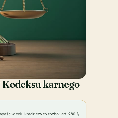
ug Kodeksu karnego
apaść w celu kradzieży to rozbój: art. 280 §