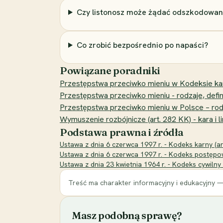
Czy listonosz może żądać odszkodowan
Co zrobić bezpośrednio po napaści?
Powiązane poradniki
Przestępstwa przeciwko mieniu w Kodeksie karn
Przestępstwa przeciwko mieniu - rodzaje, defini
Przestępstwa przeciwko mieniu w Polsce – rodzaj
Wymuszenie rozbójnicze (art. 282 KK) - kara i l
Podstawa prawna i źródła
Ustawa z dnia 6 czerwca 1997 r. - Kodeks karny (art
Ustawa z dnia 6 czerwca 1997 r. - Kodeks postępowa
Ustawa z dnia 23 kwietnia 1964 r. - Kodeks cywilny
Treść ma charakter informacyjny i edukacyjny —
Masz podobną sprawę?