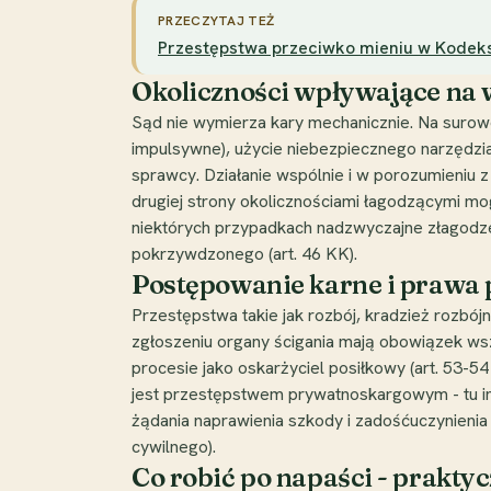
PRZECZYTAJ TEŻ
Przestępstwa przeciwko mieniu w Kodeksi
Okoliczności wpływające na
Sąd nie wymierza kary mechanicznie. Na surowo
impulsywne), użycie niebezpiecznego narzędzia
sprawcy. Działanie wspólnie i w porozumieniu
drugiej strony okolicznościami łagodzącymi mo
niektórych przypadkach nadzwyczajne złagodze
pokrzywdzonego (art. 46 KK).
Postępowanie karne i prawa 
Przestępstwa takie jak rozbój, kradzież rozbó
zgłoszeniu organy ścigania mają obowiązek w
procesie jako oskarżyciel posiłkowy (art. 53-54
jest przestępstwem prywatnoskargowym - tu i
żądania naprawienia szkody i zadośćuczynienia 
cywilnego).
Co robić po napaści - praktyc