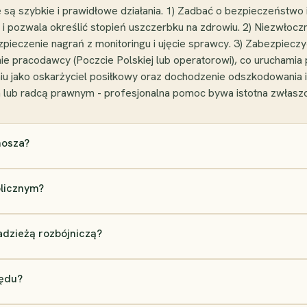
we są szybkie i prawidłowe działania. 1) Zadbać o bezpieczeńst
pozwala określić stopień uszczerbku na zdrowiu. 2) Niezwłoczni
ezpieczenie nagrań z monitoringu i ujęcie sprawcy. 3) Zabezpiec
enie pracodawcy (Poczcie Polskiej lub operatorowi), co urucham
u jako oskarżyciel posiłkowy oraz dochodzenie odszkodowania i 
lub radcą prawnym - profesjonalna pomoc bywa istotna zwłaszc
onosza?
blicznym?
adzieżą rozbójniczą?
zędu?