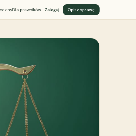
edziny
Dla prawników
Zaloguj
Opisz sprawę