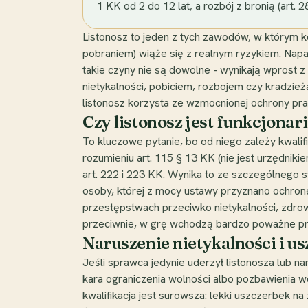
1 KK od 2 do 12 lat, a rozbój z bronią (art. 2
Listonosz to jeden z tych zawodów, w którym k
pobraniem) wiąże się z realnym ryzykiem. Napa
takie czyny nie są dowolne - wynikają wprost 
nietykalności, pobiciem, rozbojem czy kradzieżą
listonosz korzysta ze wzmocnionej ochrony pra
Czy listonosz jest funkcjona
To kluczowe pytanie, bo od niego zależy kwalif
rozumieniu art. 115 § 13 KK (nie jest urzędniki
art. 222 i 223 KK. Wynika to ze szczególnego sta
osoby, której z mocy ustawy przyznano ochronę
przestępstwach przeciwko nietykalności, zdrowi
przeciwnie, w grę wchodzą bardzo poważne pr
Naruszenie nietykalności i us
Jeśli sprawca jedynie uderzył listonosza lub n
kara ograniczenia wolności albo pozbawienia w
kwalifikacja jest surowsza: lekki uszczerbek na 