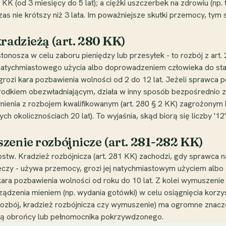
 KK (od 3 miesięcy do 5 lat); a ciężki uszczerbek na zdrowiu (np. 
as nie krótszy niż 3 lata. Im poważniejsze skutki przemocy, tym
kradzieżą (art. 280 KK)
stonosza w celu zaboru pieniędzy lub przesyłek - to rozbój z art
natychmiastowego użycia albo doprowadzeniem człowieka do stan
rozi kara pozbawienia wolności od 2 do 12 lat. Jeżeli sprawca p
dkiem obezwładniającym, działa w inny sposób bezpośrednio zag
ienia z rozbojem kwalifikowanym (art. 280 § 2 KK) zagrożonym 
ych okolicznościach 20 lat). To wyjaśnia, skąd biorą się liczby '12'
zenie rozbójnicze (art. 281-282 KK)
tw. Kradzież rozbójnicza (art. 281 KK) zachodzi, gdy sprawca n
rzeczy - używa przemocy, grozi jej natychmiastowym użyciem a
kara pozbawienia wolności od roku do 10 lat. Z kolei wymuszenie
ądzenia mieniem (np. wydania gotówki) w celu osiągnięcia korzyś
rozbój, kradzież rozbójnicza czy wymuszenie) ma ogromne znaczen
mocą obrońcy lub pełnomocnika pokrzywdzonego.