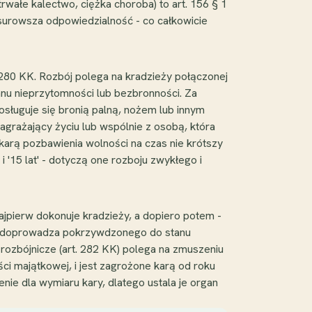
trwałe kalectwo, ciężka choroba) to art. 156 § 1
 surowsza odpowiedzialność - co całkowicie
. 280 KK. Rozbój polega na kradzieży połączonej
u nieprzytomności lub bezbronności. Za
osługuje się bronią palną, nożem lub innym
rażający życiu lub wspólnie z osobą, która
karą pozbawienia wolności na czas nie krótszy
 i '15 lat' - dotyczą one rozboju zwykłego i
ajpierw dokonuje kradzieży, a dopiero potem -
lbo doprowadza pokrzywdzonego do stanu
 rozbójnicze (art. 282 KK) polega na zmuszeniu
ci majątkowej, i jest zagrożone karą od roku
ie dla wymiaru kary, dlatego ustala je organ