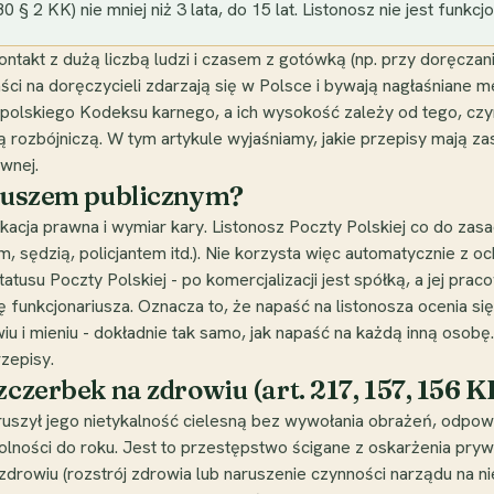
80 § 2 KK) nie mniej niż 3 lata, do 15 lat. Listonosz nie jest funk
ontakt z dużą liczbą ludzi i czasem z gotówką (np. przy doręcza
ści na doręczycieli zdarzają się w Polsce i bywają nagłaśniane
z polskiego Kodeksu karnego, a ich wysokość zależy od tego, cz
 rozbójniczą. W tym artykule wyjaśniamy, jakie przepisy mają zas
wnej.
riuszem publicznym?
ikacja prawna i wymiar kary. Listonosz Poczty Polskiej co do zas
em, sędzią, policjantem itd.). Nie korzysta więc automatycznie z
tusu Poczty Polskiej - po komercjalizacji jest spółką, a jej prac
 funkcjonariusza. Oznacza to, że napaść na listonosza ocenia s
u i mieniu - dokładnie tak samo, jak napaść na każdą inną osobę. 
zepisy.
zczerbek na zdrowiu (art. 217, 157, 156 K
aruszył jego nietykalność cielesną bez wywołania obrażeń, odpowi
olności do roku. Jest to przestępstwo ścigane z oskarżenia pryw
zdrowiu (rozstrój zdrowia lub naruszenie czynności narządu na nie d