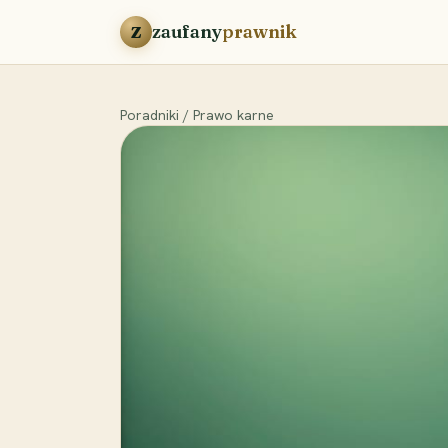
Przejdź do treści
zaufany
prawnik
Z
Poradniki
/
Prawo karne