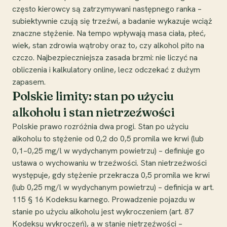
często kierowcy są zatrzymywani następnego ranka –
subiektywnie czują się trzeźwi, a badanie wykazuje wciąż
znaczne stężenie. Na tempo wpływają masa ciała, płeć,
wiek, stan zdrowia wątroby oraz to, czy alkohol pito na
czczo. Najbezpieczniejsza zasada brzmi: nie liczyć na
obliczenia i kalkulatory online, lecz odczekać z dużym
zapasem.
Polskie limity: stan po użyciu
alkoholu i stan nietrzeźwości
Polskie prawo rozróżnia dwa progi. Stan po użyciu
alkoholu to stężenie od 0,2 do 0,5 promila we krwi (lub
0,1–0,25 mg/l w wydychanym powietrzu) – definiuje go
ustawa o wychowaniu w trzeźwości. Stan nietrzeźwości
występuje, gdy stężenie przekracza 0,5 promila we krwi
(lub 0,25 mg/l w wydychanym powietrzu) – definicja w art.
115 § 16 Kodeksu karnego. Prowadzenie pojazdu w
stanie po użyciu alkoholu jest wykroczeniem (art. 87
Kodeksu wykroczeń), a w stanie nietrzeźwości –