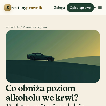
Przejdź do treści
Z
zaufany
prawnik
Zaloguj
Opisz sprawę
Poradniki
/
Prawo drogowe
Co obniża poziom
alkoholu we krwi?