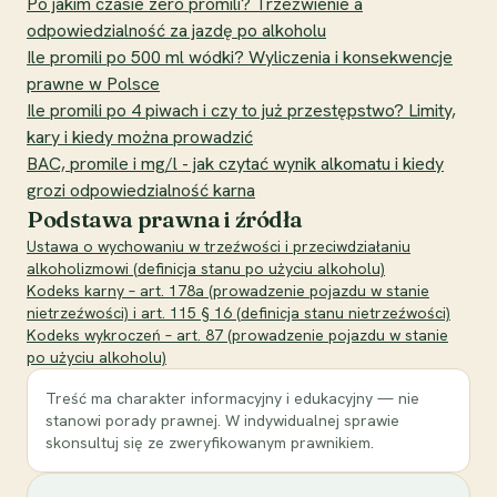
Po jakim czasie zero promili? Trzeźwienie a
odpowiedzialność za jazdę po alkoholu
Ile promili po 500 ml wódki? Wyliczenia i konsekwencje
prawne w Polsce
Ile promili po 4 piwach i czy to już przestępstwo? Limity,
kary i kiedy można prowadzić
BAC, promile i mg/l - jak czytać wynik alkomatu i kiedy
grozi odpowiedzialność karna
Podstawa prawna i źródła
Ustawa o wychowaniu w trzeźwości i przeciwdziałaniu
alkoholizmowi (definicja stanu po użyciu alkoholu)
Kodeks karny – art. 178a (prowadzenie pojazdu w stanie
nietrzeźwości) i art. 115 § 16 (definicja stanu nietrzeźwości)
Kodeks wykroczeń – art. 87 (prowadzenie pojazdu w stanie
po użyciu alkoholu)
Treść ma charakter informacyjny i edukacyjny — nie
stanowi porady prawnej. W indywidualnej sprawie
skonsultuj się ze zweryfikowanym prawnikiem.