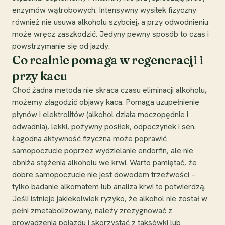
enzymów wątrobowych. Intensywny wysiłek fizyczny
również nie usuwa alkoholu szybciej, a przy odwodnieniu
może wręcz zaszkodzić. Jedyny pewny sposób to czas i
powstrzymanie się od jazdy.
Co realnie pomaga w regeneracji i
przy kacu
Choć żadna metoda nie skraca czasu eliminacji alkoholu,
możemy złagodzić objawy kaca. Pomaga uzupełnienie
płynów i elektrolitów (alkohol działa moczopędnie i
odwadnia), lekki, pożywny posiłek, odpoczynek i sen.
Łagodna aktywność fizyczna może poprawić
samopoczucie poprzez wydzielanie endorfin, ale nie
obniża stężenia alkoholu we krwi. Warto pamiętać, że
dobre samopoczucie nie jest dowodem trzeźwości –
tylko badanie alkomatem lub analiza krwi to potwierdzą.
Jeśli istnieje jakiekolwiek ryzyko, że alkohol nie został w
pełni zmetabolizowany, należy zrezygnować z
prowadzenia pojazdu i skorzystać z taksówki lub