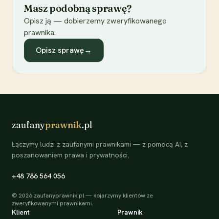
Masz podobną sprawę?
Opisz ją — dobierzemy zweryfikowanego
prawnika.
Opisz sprawę
→
zaufany
prawnik
.pl
Łączymy ludzi z zaufanymi prawnikami — z pomocą AI, z
poszanowaniem prawa i prywatności.
+48 786 564 056
©
2026
zaufanyprawnik.pl — kojarzymy klientów ze
zweryfikowanymi prawnikami.
Klient
Prawnik