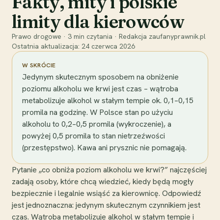
Fakty, mity i polskie
limity dla kierowców
Prawo drogowe
·
3
min czytania
·
Redakcja zaufanyprawnik.pl
Ostatnia aktualizacja:
24 czerwca 2026
W SKRÓCIE
Jedynym skutecznym sposobem na obniżenie
poziomu alkoholu we krwi jest czas – wątroba
metabolizuje alkohol w stałym tempie ok. 0,1–0,15
promila na godzinę. W Polsce stan po użyciu
alkoholu to 0,2–0,5 promila (wykroczenie), a
powyżej 0,5 promila to stan nietrzeźwości
(przestępstwo). Kawa ani prysznic nie pomagają.
Pytanie „co obniża poziom alkoholu we krwi?” najczęściej
zadają osoby, które chcą wiedzieć, kiedy będą mogły
bezpiecznie i legalnie wsiąść za kierownicę. Odpowiedź
jest jednoznaczna: jedynym skutecznym czynnikiem jest
czas. Wątroba metabolizuje alkohol w stałym tempie i