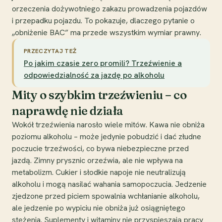
orzeczenia dożywotniego zakazu prowadzenia pojazdów
i przepadku pojazdu. To pokazuje, dlaczego pytanie o
„obniżenie BAC” ma przede wszystkim wymiar prawny.
PRZECZYTAJ TEŻ
Po jakim czasie zero promili? Trzeźwienie a
odpowiedzialność za jazdę po alkoholu
Mity o szybkim trzeźwieniu – co
naprawdę nie działa
Wokół trzeźwienia narosło wiele mitów. Kawa nie obniża
poziomu alkoholu – może jedynie pobudzić i dać złudne
poczucie trzeźwości, co bywa niebezpieczne przed
jazdą. Zimny prysznic orzeźwia, ale nie wpływa na
metabolizm. Cukier i słodkie napoje nie neutralizują
alkoholu i mogą nasilać wahania samopoczucia. Jedzenie
zjedzone przed piciem spowalnia wchłanianie alkoholu,
ale jedzenie po wypiciu nie obniża już osiągniętego
stężenia. Suplementy i witaminy nie przyspieszają pracy