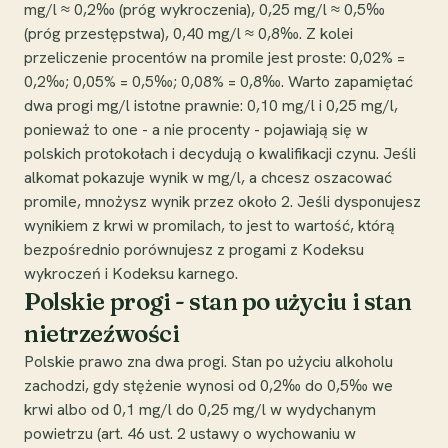
mg/l ≈ 0,2‰ (próg wykroczenia), 0,25 mg/l ≈ 0,5‰
(próg przestępstwa), 0,40 mg/l ≈ 0,8‰. Z kolei
przeliczenie procentów na promile jest proste: 0,02% =
0,2‰; 0,05% = 0,5‰; 0,08% = 0,8‰. Warto zapamiętać
dwa progi mg/l istotne prawnie: 0,10 mg/l i 0,25 mg/l,
ponieważ to one - a nie procenty - pojawiają się w
polskich protokołach i decydują o kwalifikacji czynu. Jeśli
alkomat pokazuje wynik w mg/l, a chcesz oszacować
promile, mnożysz wynik przez około 2. Jeśli dysponujesz
wynikiem z krwi w promilach, to jest to wartość, którą
bezpośrednio porównujesz z progami z Kodeksu
wykroczeń i Kodeksu karnego.
Polskie progi - stan po użyciu i stan
nietrzeźwości
Polskie prawo zna dwa progi. Stan po użyciu alkoholu
zachodzi, gdy stężenie wynosi od 0,2‰ do 0,5‰ we
krwi albo od 0,1 mg/l do 0,25 mg/l w wydychanym
powietrzu (art. 46 ust. 2 ustawy o wychowaniu w