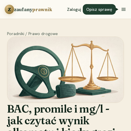
Przejdź do treści
Z
zaufany
prawnik
Zaloguj
Opisz sprawę
Poradniki
/
Prawo drogowe
BAC, promile i mg/l -
jak czytać wynik