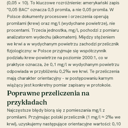
(0,05 × 10). To kluczowe rozróżnienie: amerykański zapis
"0,05 BAC" oznacza 0,5 promila, a nie 0,05 promila. W
Polsce dokumenty procesowe i orzeczenia operują
promilami (krew) oraz mg/l (wydychane powietrze), nie
procentami. Trzecia jednostka, mg/l, pochodzi z pomiaru
analizatorem wydechu (alkomatem). Między stężeniem
we krwi a w wydychanym powietrzu zachodzi przelicznik
fizjologiczny: w Polsce przyjmuje się współczynnik
podziału krew-powietrze na poziomie 2000:1, co w
praktyce oznacza, że 0,1 mg/l w wydychanym powietrzu
odpowiada w przybliżeniu 0,2‰ we krwi. Te przeliczenia
mają charakter orientacyjny - w postępowaniu karnym
wiążący jest konkretny pomiar zapisany w protokole.
Poprawne przeliczenia na
przykładach
Najczęstsze błędy biorą się z pomieszania mg/l z
promilami. Przyjmując polski przelicznik (1 mg/l ≈ 2‰ we
krwi), uzyskujemy następujące orientacyjne wartości: 0,10