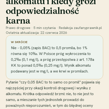
alkomatu i kiedy grozi
odpowiedzialność
karna
Prawo drogowe
·
5
min czytania
·
Redakcja zaufanyprawnik.pl
Ostatnia aktualizacja:
22 czerwca 2026
W SKRÓCIE
Nie - 0,05% (zapis BAC) to 0,5 promila, bo 1%
równa się 10‰. W Polsce próg wykroczenia to
0,2‰ (0,1 mg/l), a próg przestępstwa z art. 178a
KK to ponad 0,5‰ (0,25 mg/l). Wynik alkomatu
podawany jest w mg/l, a we krwi w promilach.
Pytanie "czy 0,05 BAC to to samo co promil" pojawia się
najczęściej przy okazji kontroli drogowej i wyniku z
alkomatu. Krótka odpowiedź brzmi: nie, to nie jest to
samo, a mieszanie tych jednostek prowadzi do
poważnych nieporozumień, w tym do błędnej oceny