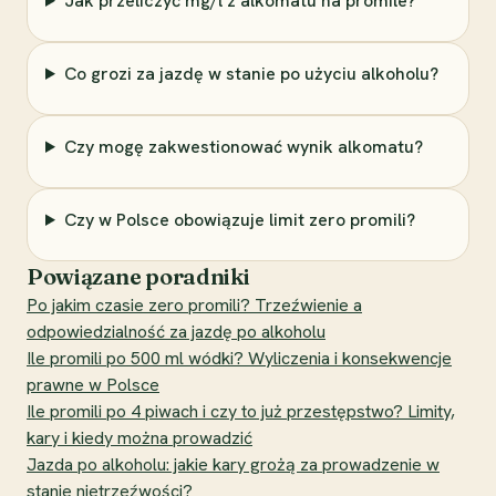
Jak przeliczyć mg/l z alkomatu na promile?
Co grozi za jazdę w stanie po użyciu alkoholu?
Czy mogę zakwestionować wynik alkomatu?
Czy w Polsce obowiązuje limit zero promili?
Powiązane poradniki
Po jakim czasie zero promili? Trzeźwienie a
odpowiedzialność za jazdę po alkoholu
Ile promili po 500 ml wódki? Wyliczenia i konsekwencje
prawne w Polsce
Ile promili po 4 piwach i czy to już przestępstwo? Limity,
kary i kiedy można prowadzić
Jazda po alkoholu: jakie kary grożą za prowadzenie w
stanie nietrzeźwości?