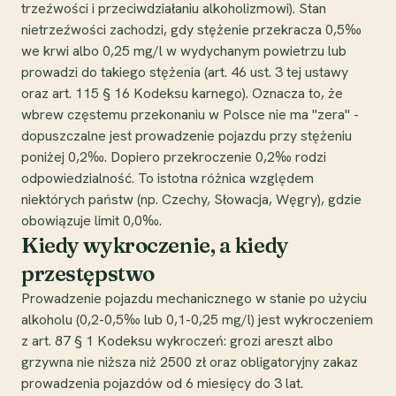
trzeźwości i przeciwdziałaniu alkoholizmowi). Stan
nietrzeźwości zachodzi, gdy stężenie przekracza 0,5‰
we krwi albo 0,25 mg/l w wydychanym powietrzu lub
prowadzi do takiego stężenia (art. 46 ust. 3 tej ustawy
oraz art. 115 § 16 Kodeksu karnego). Oznacza to, że
wbrew częstemu przekonaniu w Polsce nie ma "zera" -
dopuszczalne jest prowadzenie pojazdu przy stężeniu
poniżej 0,2‰. Dopiero przekroczenie 0,2‰ rodzi
odpowiedzialność. To istotna różnica względem
niektórych państw (np. Czechy, Słowacja, Węgry), gdzie
obowiązuje limit 0,0‰.
Kiedy wykroczenie, a kiedy
przestępstwo
Prowadzenie pojazdu mechanicznego w stanie po użyciu
alkoholu (0,2-0,5‰ lub 0,1-0,25 mg/l) jest wykroczeniem
z art. 87 § 1 Kodeksu wykroczeń: grozi areszt albo
grzywna nie niższa niż 2500 zł oraz obligatoryjny zakaz
prowadzenia pojazdów od 6 miesięcy do 3 lat.