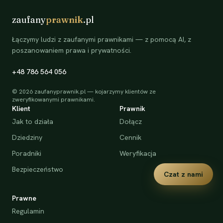
zaufany
prawnik
.pl
Łączymy ludzi z zaufanymi prawnikami — z pomocą AI, z
poszanowaniem prawa i prywatności.
+48 786 564 056
©
2026
zaufanyprawnik.pl — kojarzymy klientów ze
zweryfikowanymi prawnikami.
Klient
Prawnik
Jak to działa
Dołącz
Dziedziny
Cennik
Poradniki
Weryfikacja
Bezpieczeństwo
Czat z nami
Prawne
Regulamin