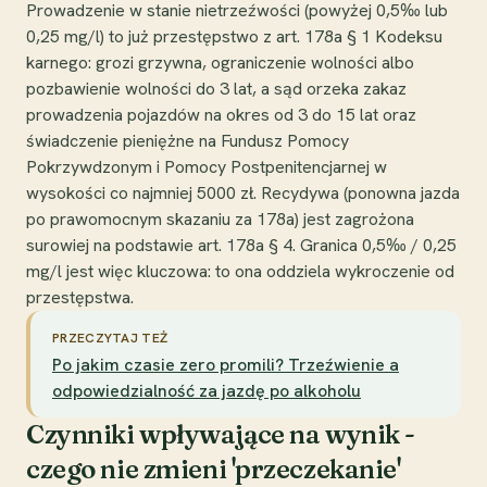
Prowadzenie w stanie nietrzeźwości (powyżej 0,5‰ lub
0,25 mg/l) to już przestępstwo z art. 178a § 1 Kodeksu
karnego: grozi grzywna, ograniczenie wolności albo
pozbawienie wolności do 3 lat, a sąd orzeka zakaz
prowadzenia pojazdów na okres od 3 do 15 lat oraz
świadczenie pieniężne na Fundusz Pomocy
Pokrzywdzonym i Pomocy Postpenitencjarnej w
wysokości co najmniej 5000 zł. Recydywa (ponowna jazda
po prawomocnym skazaniu za 178a) jest zagrożona
surowiej na podstawie art. 178a § 4. Granica 0,5‰ / 0,25
mg/l jest więc kluczowa: to ona oddziela wykroczenie od
przestępstwa.
PRZECZYTAJ TEŻ
Po jakim czasie zero promili? Trzeźwienie a
odpowiedzialność za jazdę po alkoholu
Czynniki wpływające na wynik -
czego nie zmieni 'przeczekanie'