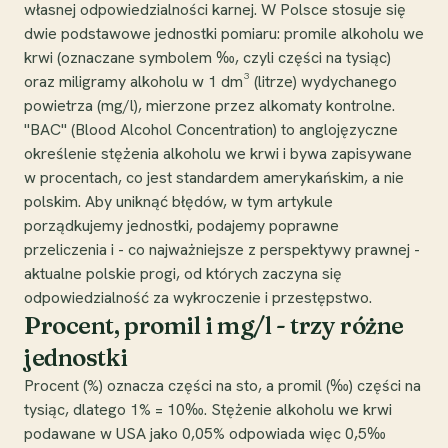
własnej odpowiedzialności karnej. W Polsce stosuje się
dwie podstawowe jednostki pomiaru: promile alkoholu we
krwi (oznaczane symbolem ‰, czyli części na tysiąc)
oraz miligramy alkoholu w 1 dm³ (litrze) wydychanego
powietrza (mg/l), mierzone przez alkomaty kontrolne.
"BAC" (Blood Alcohol Concentration) to anglojęzyczne
określenie stężenia alkoholu we krwi i bywa zapisywane
w procentach, co jest standardem amerykańskim, a nie
polskim. Aby uniknąć błędów, w tym artykule
porządkujemy jednostki, podajemy poprawne
przeliczenia i - co najważniejsze z perspektywy prawnej -
aktualne polskie progi, od których zaczyna się
odpowiedzialność za wykroczenie i przestępstwo.
Procent, promil i mg/l - trzy różne
jednostki
Procent (%) oznacza części na sto, a promil (‰) części na
tysiąc, dlatego 1% = 10‰. Stężenie alkoholu we krwi
podawane w USA jako 0,05% odpowiada więc 0,5‰