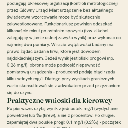
podlegają okresowej legalizacji (kontroli metrologicznej)
przez Główny Urząd Miar; urządzenie bez aktualnego
świadectwa wzorcowania może być skutecznie
zakwestionowane. Funkcjonariusz powinien odczekać
kilkanaście minut po ostatnim spożyciu (tzw. alkohol
zalegający w jamie ustnej zawyża wynik) oraz wykonać co
najmniej dwa pomiary. W razie wątpliwości badany ma
prawo żądać badania krwi, które jest dowodem
najdokładniejszym. Jeżeli wynik jest bliski progowi (np.
0,26 mg/l), obrona może podnosić niepewność
pomiarową urządzenia - producenci podają błąd rzędu
kilku setnych mg/l. Dlatego przy wynikach granicznych
warto skonsultować się z adwokatem przed przyznaniem
się do czynu.
Praktyczne wnioski dla kierowcy
Po pierwsze, czytaj wynik z jednostek: mg/l (wydychane
powietrze) lub ‰ (krew), a nie z procentów. Po drugie,
zapamiętaj dwa polskie progi: 0,1 mg/l (0,2‰) - początek