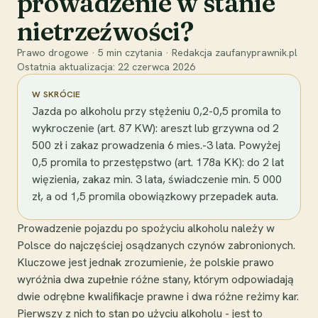
prowadzenie w stanie
nietrzeźwości?
Prawo drogowe
·
5
min czytania
·
Redakcja zaufanyprawnik.pl
Ostatnia aktualizacja:
22 czerwca 2026
W SKRÓCIE
Jazda po alkoholu przy stężeniu 0,2-0,5 promila to
wykroczenie (art. 87 KW): areszt lub grzywna od 2
500 zł i zakaz prowadzenia 6 mies.-3 lata. Powyżej
0,5 promila to przestępstwo (art. 178a KK): do 2 lat
więzienia, zakaz min. 3 lata, świadczenie min. 5 000
zł, a od 1,5 promila obowiązkowy przepadek auta.
Prowadzenie pojazdu po spożyciu alkoholu należy w
Polsce do najczęściej osądzanych czynów zabronionych.
Kluczowe jest jednak zrozumienie, że polskie prawo
wyróżnia dwa zupełnie różne stany, którym odpowiadają
dwie odrębne kwalifikacje prawne i dwa różne reżimy kar.
Pierwszy z nich to stan po użyciu alkoholu - jest to