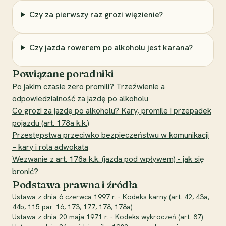
Czy za pierwszy raz grozi więzienie?
Czy jazda rowerem po alkoholu jest karana?
Powiązane poradniki
Po jakim czasie zero promili? Trzeźwienie a
odpowiedzialność za jazdę po alkoholu
Co grozi za jazdę po alkoholu? Kary, promile i przepadek
pojazdu (art. 178a k.k.)
Przestępstwa przeciwko bezpieczeństwu w komunikacji
– kary i rola adwokata
Wezwanie z art. 178a k.k. (jazda pod wpływem) - jak się
bronić?
Podstawa prawna i źródła
Ustawa z dnia 6 czerwca 1997 r. - Kodeks karny (art. 42, 43a,
44b, 115 par. 16, 173, 177, 178, 178a)
Ustawa z dnia 20 maja 1971 r. - Kodeks wykroczeń (art. 87)