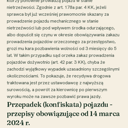
którzy ponownie prowadzą pojazd w stanie
nietrzeźwości. Zgodnie z art. 178a par. 4 KK, jeżeli
sprawca był już wcześniej prawomocnie skazany za
prowadzenie pojazdu mechanicznego w stanie
nietrzeźwości lub pod wpływem środka odurzającego,
albo dopuścił się czynu w okresie obowiązywania zakazu
prowadzenia pojazdów orzeczonego za przestępstwo,
grozi mu kara pozbawienia wolności od 3 miesięcy do 5
lat. W takim przypadku sąd orzeka zakaz prowadzenia
pojazdów dożywotnio (art. 42 par. 3 KK), chyba że
zachodzi wyjątkowy wypadek uzasadniony szczególnymi
okolicznościami. To pokazuje, że recydywa drogowa
traktowana jest przez ustawodawcę z najwyższą
surowością, a powrót za kierownicę po pierwszym
wyroku może na zawsze pozbawić prawa jazdy.
Przepadek (konfiskata) pojazdu -
przepisy obowiązujące od 14 marca
2024 r.