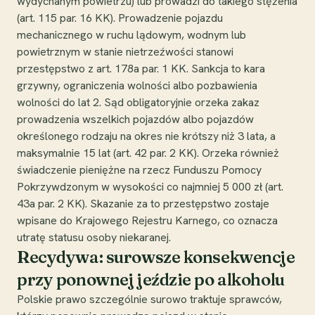
wydychanym powietrzu) lub prowadzi do takiego stężenia
(art. 115 par. 16 KK). Prowadzenie pojazdu
mechanicznego w ruchu lądowym, wodnym lub
powietrznym w stanie nietrzeźwości stanowi
przestępstwo z art. 178a par. 1 KK. Sankcja to kara
grzywny, ograniczenia wolności albo pozbawienia
wolności do lat 2. Sąd obligatoryjnie orzeka zakaz
prowadzenia wszelkich pojazdów albo pojazdów
określonego rodzaju na okres nie krótszy niż 3 lata, a
maksymalnie 15 lat (art. 42 par. 2 KK). Orzeka również
świadczenie pieniężne na rzecz Funduszu Pomocy
Pokrzywdzonym w wysokości co najmniej 5 000 zł (art.
43a par. 2 KK). Skazanie za to przestępstwo zostaje
wpisane do Krajowego Rejestru Karnego, co oznacza
utratę statusu osoby niekaranej.
Recydywa: surowsze konsekwencje
przy ponownej jeździe po alkoholu
Polskie prawo szczególnie surowo traktuje sprawców,