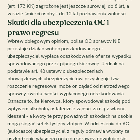
(art. 173 KK) zagrożone jest jeszcze surowiej, do 8 lat, a
w razie śmierci osoby - do 12 lat pozbawienia wolności.
Skutki dla ubezpieczenia OC i
prawo regresu
Wbrew obiegowym opiniom, polisa OC sprawcy NIE
przestaje działać wobec poszkodowanego -
ubezpieczyciel wypłaca odszkodowanie ofierze wypadku
spowodowanego przez pijanego kierowcę. Jednak na
podstawie art. 43 ustawy o ubezpieczeniach
obowiązkowych ubezpieczycielowi przysługuje tzw.
roszczenie regresowe: może on żądać od nietrzeźwego
sprawcy zwrotu całości wypłaconego odszkodowania.
Oznacza to, że kierowca, który spowodował szkodę pod
wpływem alkoholu, ostatecznie zapłaci za nią z własnej
kieszeni - a kwoty te przy poważnych szkodach na osobie
mogą sięgać setek tysięcy złotych. W odniesieniu do AC
(autocasco) ubezpieczyciel z reguły odmawia wypłaty za
uszkodzenie własnego pojazdu sprawcy, powołując się