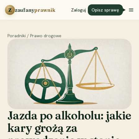
Przejdź do treści
Z
zaufany
prawnik
Zaloguj
Opisz sprawę
Poradniki
/
Prawo drogowe
Jazda po alkoholu: jakie
kary grożą za