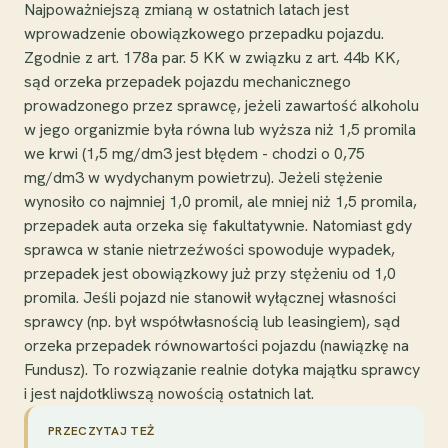
Najpoważniejszą zmianą w ostatnich latach jest
wprowadzenie obowiązkowego przepadku pojazdu.
Zgodnie z art. 178a par. 5 KK w związku z art. 44b KK,
sąd orzeka przepadek pojazdu mechanicznego
prowadzonego przez sprawcę, jeżeli zawartość alkoholu
w jego organizmie była równa lub wyższa niż 1,5 promila
we krwi (1,5 mg/dm3 jest błędem - chodzi o 0,75
mg/dm3 w wydychanym powietrzu). Jeżeli stężenie
wynosiło co najmniej 1,0 promil, ale mniej niż 1,5 promila,
przepadek auta orzeka się fakultatywnie. Natomiast gdy
sprawca w stanie nietrzeźwości spowoduje wypadek,
przepadek jest obowiązkowy już przy stężeniu od 1,0
promila. Jeśli pojazd nie stanowił wyłącznej własności
sprawcy (np. był współwłasnością lub leasingiem), sąd
orzeka przepadek równowartości pojazdu (nawiązkę na
Fundusz). To rozwiązanie realnie dotyka majątku sprawcy
i jest najdotkliwszą nowością ostatnich lat.
PRZECZYTAJ TEŻ