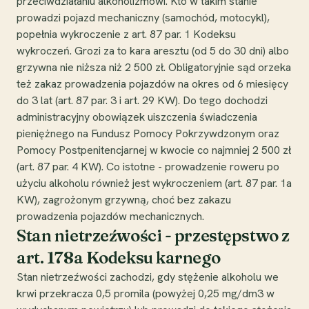
przeciwdziałaniu alkoholizmowi. Kto w takim stanie
prowadzi pojazd mechaniczny (samochód, motocykl),
popełnia wykroczenie z art. 87 par. 1 Kodeksu
wykroczeń. Grozi za to kara aresztu (od 5 do 30 dni) albo
grzywna nie niższa niż 2 500 zł. Obligatoryjnie sąd orzeka
też zakaz prowadzenia pojazdów na okres od 6 miesięcy
do 3 lat (art. 87 par. 3 i art. 29 KW). Do tego dochodzi
administracyjny obowiązek uiszczenia świadczenia
pieniężnego na Fundusz Pomocy Pokrzywdzonym oraz
Pomocy Postpenitencjarnej w kwocie co najmniej 2 500 zł
(art. 87 par. 4 KW). Co istotne - prowadzenie roweru po
użyciu alkoholu również jest wykroczeniem (art. 87 par. 1a
KW), zagrożonym grzywną, choć bez zakazu
prowadzenia pojazdów mechanicznych.
Stan nietrzeźwości - przestępstwo z
art. 178a Kodeksu karnego
Stan nietrzeźwości zachodzi, gdy stężenie alkoholu we
krwi przekracza 0,5 promila (powyżej 0,25 mg/dm3 w