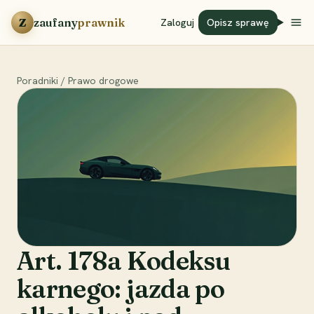
Przejdź do treści
Z
zaufany
prawnik
Zaloguj
Opisz sprawę
Poradniki
/
Prawo drogowe
Art. 178a Kodeksu
karnego: jazda po