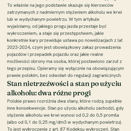
To właśnie na jego podstawie skazuje się kierowców
zatrzymanych z nadmiernym stężeniem alkoholu we krwi
lub w wydychanym powietrzu. W tym artykule
wyjaśniamy, od jakiego progu jazda przestaje być
wykroczeniem, a staje się przestępstwem, jakie
konkretnie kary przewiduje ustawa po nowelizacjach z lat
2023-2024, czym jest obowiązkowy zakaz prowadzenia
pojazdów i przepadek pojazdu oraz jakie realne
możliwości obrony ma osoba, której postawiono zarzut z
tego przepisu. Opieramy się wyłącznie na obowiązującym
prawie polskim, bez odwołań do regulacji zagranicznych.
Stan nietrzeźwości a stan po użyciu
alkoholu: dwa różne progi
Polskie prawo rozróżnia dwa stany, które rodzą zupełnie
inne konsekwencje. Stan po użyciu alkoholu zachodzi, gdy
stężenie alkoholu we krwi wynosi od 0,2 do 0,5 promila
(albo od 0,1 do 0,25 mg/dm3 w wydychanym powietrzu).
To jest wykroczenie z art. 87 Kodeksu wykroczeń. Stan