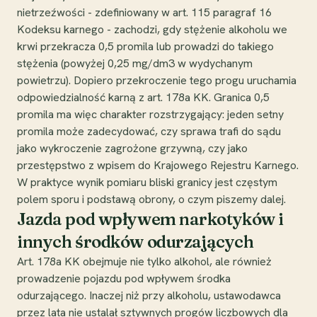
nietrzeźwości - zdefiniowany w art. 115 paragraf 16
Kodeksu karnego - zachodzi, gdy stężenie alkoholu we
krwi przekracza 0,5 promila lub prowadzi do takiego
stężenia (powyżej 0,25 mg/dm3 w wydychanym
powietrzu). Dopiero przekroczenie tego progu uruchamia
odpowiedzialność karną z art. 178a KK. Granica 0,5
promila ma więc charakter rozstrzygający: jeden setny
promila może zadecydować, czy sprawa trafi do sądu
jako wykroczenie zagrożone grzywną, czy jako
przestępstwo z wpisem do Krajowego Rejestru Karnego.
W praktyce wynik pomiaru bliski granicy jest częstym
polem sporu i podstawą obrony, o czym piszemy dalej.
Jazda pod wpływem narkotyków i
innych środków odurzających
Art. 178a KK obejmuje nie tylko alkohol, ale również
prowadzenie pojazdu pod wpływem środka
odurzającego. Inaczej niż przy alkoholu, ustawodawca
przez lata nie ustalał sztywnych progów liczbowych dla