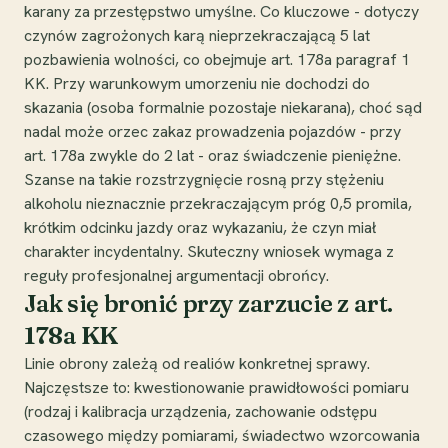
karany za przestępstwo umyślne. Co kluczowe - dotyczy
czynów zagrożonych karą nieprzekraczającą 5 lat
pozbawienia wolności, co obejmuje art. 178a paragraf 1
KK. Przy warunkowym umorzeniu nie dochodzi do
skazania (osoba formalnie pozostaje niekarana), choć sąd
nadal może orzec zakaz prowadzenia pojazdów - przy
art. 178a zwykle do 2 lat - oraz świadczenie pieniężne.
Szanse na takie rozstrzygnięcie rosną przy stężeniu
alkoholu nieznacznie przekraczającym próg 0,5 promila,
krótkim odcinku jazdy oraz wykazaniu, że czyn miał
charakter incydentalny. Skuteczny wniosek wymaga z
reguły profesjonalnej argumentacji obrońcy.
Jak się bronić przy zarzucie z art.
178a KK
Linie obrony zależą od realiów konkretnej sprawy.
Najczęstsze to: kwestionowanie prawidłowości pomiaru
(rodzaj i kalibracja urządzenia, zachowanie odstępu
czasowego między pomiarami, świadectwo wzorcowania