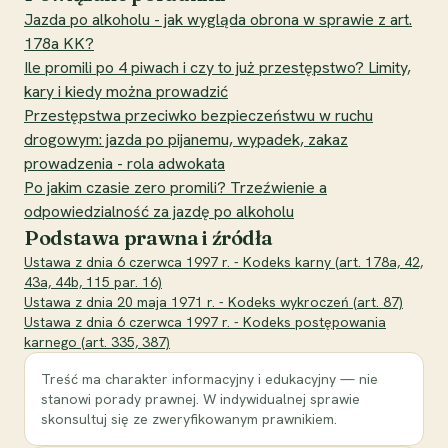
Jazda po alkoholu - jak wygląda obrona w sprawie z art.
178a KK?
Ile promili po 4 piwach i czy to już przestępstwo? Limity,
kary i kiedy można prowadzić
Przestępstwa przeciwko bezpieczeństwu w ruchu
drogowym: jazda po pijanemu, wypadek, zakaz
prowadzenia - rola adwokata
Po jakim czasie zero promili? Trzeźwienie a
odpowiedzialność za jazdę po alkoholu
Podstawa prawna i źródła
Ustawa z dnia 6 czerwca 1997 r. - Kodeks karny (art. 178a, 42,
43a, 44b, 115 par. 16)
Ustawa z dnia 20 maja 1971 r. - Kodeks wykroczeń (art. 87)
Ustawa z dnia 6 czerwca 1997 r. - Kodeks postępowania
karnego (art. 335, 387)
Treść ma charakter informacyjny i edukacyjny — nie
stanowi porady prawnej. W indywidualnej sprawie
skonsultuj się ze zweryfikowanym prawnikiem.