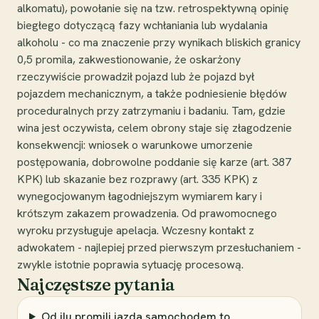
alkomatu), powołanie się na tzw. retrospektywną opinię
biegłego dotyczącą fazy wchłaniania lub wydalania
alkoholu - co ma znaczenie przy wynikach bliskich granicy
0,5 promila, zakwestionowanie, że oskarżony
rzeczywiście prowadził pojazd lub że pojazd był
pojazdem mechanicznym, a także podniesienie błędów
proceduralnych przy zatrzymaniu i badaniu. Tam, gdzie
wina jest oczywista, celem obrony staje się złagodzenie
konsekwencji: wniosek o warunkowe umorzenie
postępowania, dobrowolne poddanie się karze (art. 387
KPK) lub skazanie bez rozprawy (art. 335 KPK) z
wynegocjowanym łagodniejszym wymiarem kary i
krótszym zakazem prowadzenia. Od prawomocnego
wyroku przysługuje apelacja. Wczesny kontakt z
adwokatem - najlepiej przed pierwszym przesłuchaniem -
zwykle istotnie poprawia sytuację procesową.
Najczęstsze pytania
Od ilu promili jazda samochodem to