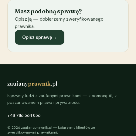
Masz podobną sprawę?
Opisz ją — dobierzemy zweryfikowanego
prawnika.
Opisz sprawę
→
zaufany
prawnik
.pl
Łączymy ludzi z zaufanymi prawnikami — z pomocą AI, z
poszanowaniem prawa i prywatności.
+48 786 564 056
©
2026
zaufanyprawnik.pl — kojarzymy klientów ze
zweryfikowanymi prawnikami.