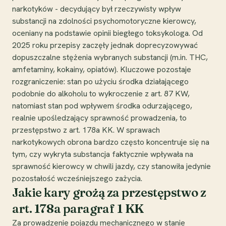
narkotyków - decydujący był rzeczywisty wpływ
substancji na zdolności psychomotoryczne kierowcy,
oceniany na podstawie opinii biegłego toksykologa. Od
2025 roku przepisy zaczęły jednak doprecyzowywać
dopuszczalne stężenia wybranych substancji (m.in. THC,
amfetaminy, kokainy, opiatów). Kluczowe pozostaje
rozgraniczenie: stan po użyciu środka działającego
podobnie do alkoholu to wykroczenie z art. 87 KW,
natomiast stan pod wpływem środka odurzającego,
realnie upośledzający sprawność prowadzenia, to
przestępstwo z art. 178a KK. W sprawach
narkotykowych obrona bardzo często koncentruje się na
tym, czy wykryta substancja faktycznie wpływała na
sprawność kierowcy w chwili jazdy, czy stanowiła jedynie
pozostałość wcześniejszego zażycia.
Jakie kary grożą za przestępstwo z
art. 178a paragraf 1 KK
Za prowadzenie pojazdu mechanicznego w stanie