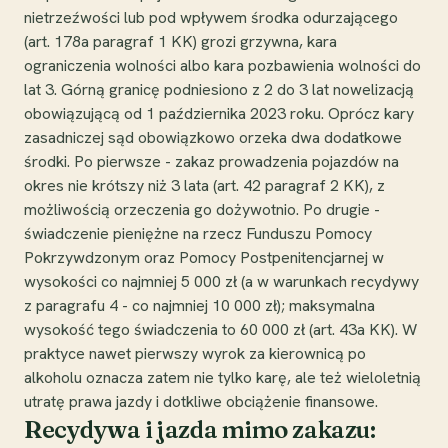
nietrzeźwości lub pod wpływem środka odurzającego
(art. 178a paragraf 1 KK) grozi grzywna, kara
ograniczenia wolności albo kara pozbawienia wolności do
lat 3. Górną granicę podniesiono z 2 do 3 lat nowelizacją
obowiązującą od 1 października 2023 roku. Oprócz kary
zasadniczej sąd obowiązkowo orzeka dwa dodatkowe
środki. Po pierwsze - zakaz prowadzenia pojazdów na
okres nie krótszy niż 3 lata (art. 42 paragraf 2 KK), z
możliwością orzeczenia go dożywotnio. Po drugie -
świadczenie pieniężne na rzecz Funduszu Pomocy
Pokrzywdzonym oraz Pomocy Postpenitencjarnej w
wysokości co najmniej 5 000 zł (a w warunkach recydywy
z paragrafu 4 - co najmniej 10 000 zł); maksymalna
wysokość tego świadczenia to 60 000 zł (art. 43a KK). W
praktyce nawet pierwszy wyrok za kierownicą po
alkoholu oznacza zatem nie tylko karę, ale też wieloletnią
utratę prawa jazdy i dotkliwe obciążenie finansowe.
Recydywa i jazda mimo zakazu: