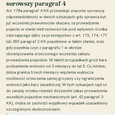
surowszy paragraf 4
Art. 178a paragraf 4 KK przewiduje znacznie surowszą
odpowiedzialność w dwóch sytuacjach: gdy sprawca był
już wcześniej prawomocnie skazany za prowadzenie
pojazdu w stanie nietrzeźwości lub pod wpływem środka
odurzającego (albo za przestępstwo z art. 173, 174, 177
lub 355 paragraf 2 KK popełnione w takim stanie), oraz
gdy popełnia czyn z paragrafu 1 w okresie
obowiązywania orzeczonego wcześniej zakazu
prowadzenia pojazdów. W takich przypadkach grozi kara
pozbawienia wolności od 3 miesięcy do lat 5. Co istotne,
dolna granica trzech miesięcy więzienia wyklucza
możliwość orzeczenia samej grzywny czy ograniczenia
wolności jako kary zasadniczej. W tych sytuacjach sąd co
do zasady orzeka również dożywotni zakaz prowadzenia
wszelkich pojazdów mechanicznych (art. 42 paragraf 3
KK), chyba że zachodzi wyjątkowy wypadek uzasadniony
szczególnymi okolicznościami.