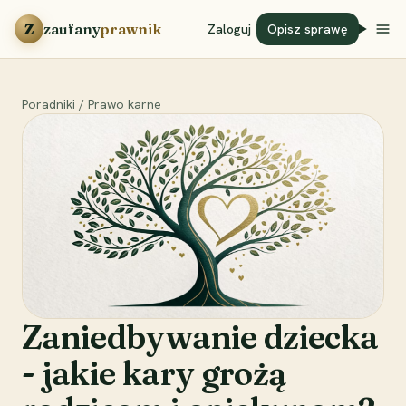
Przejdź do treści
Z
zaufany
prawnik
Zaloguj
Opisz sprawę
Poradniki
/
Prawo karne
Zaniedbywanie dziecka
- jakie kary grożą