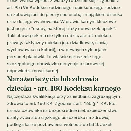
troski wynika wprost z władzy rodzicielskiej - zgodnie z
art. 95 i 96 Kodeksu rodzinnego i opiekuńczego rodzice
są zobowiązani do pieczy nad osobą i majątkiem dziecka
oraz do jego wychowania. W prawie karnym kluczowe
jest pojęcie "osoby, na której ciąży obowiązek opieki".
Taki obowiązek ma nie tylko rodzic, ale też opiekun
prawny, faktyczny opiekun (np. dziadkowie, niania,
wychowawca na kolonii), a w pewnych sytuacjach
personel placówki. To właśnie naruszenie tego
szczególnego obowiązku decyduje o surowszej
odpowiedzialności karnej.
Narażenie życia lub zdrowia
dziecka - art. 160 Kodeksu karnego
Najczęstsza kwalifikacja przy zaniedbaniu zagrażającym
zdrowiu to art. 160 KK. Zgodnie z art. 160 § 1 KK, kto
naraża człowieka na bezpośrednie niebezpieczeństwo
utraty życia albo ciężkiego uszczerbku na zdrowiu,
podlega karze pozbawienia wolności do lat 3. Jeżeli