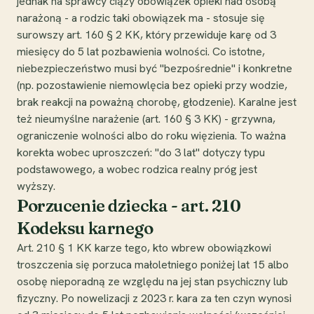
jednak na sprawcy ciąży obowiązek opieki nad osobą
narażoną - a rodzic taki obowiązek ma - stosuje się
surowszy art. 160 § 2 KK, który przewiduje karę od 3
miesięcy do 5 lat pozbawienia wolności. Co istotne,
niebezpieczeństwo musi być "bezpośrednie" i konkretne
(np. pozostawienie niemowlęcia bez opieki przy wodzie,
brak reakcji na poważną chorobę, głodzenie). Karalne jest
też nieumyślne narażenie (art. 160 § 3 KK) - grzywna,
ograniczenie wolności albo do roku więzienia. To ważna
korekta wobec uproszczeń: "do 3 lat" dotyczy typu
podstawowego, a wobec rodzica realny próg jest
wyższy.
Porzucenie dziecka - art. 210
Kodeksu karnego
Art. 210 § 1 KK karze tego, kto wbrew obowiązkowi
troszczenia się porzuca małoletniego poniżej lat 15 albo
osobę nieporadną ze względu na jej stan psychiczny lub
fizyczny. Po nowelizacji z 2023 r. kara za ten czyn wynosi