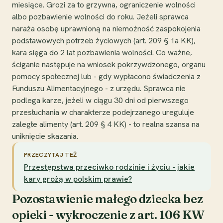
miesiące. Grozi za to grzywna, ograniczenie wolności
albo pozbawienie wolności do roku. Jeżeli sprawca
naraża osobę uprawnioną na niemożność zaspokojenia
podstawowych potrzeb życiowych (art. 209 § 1a KK),
kara sięga do 2 lat pozbawienia wolności. Co ważne,
ściganie następuje na wniosek pokrzywdzonego, organu
pomocy społecznej lub - gdy wypłacono świadczenia z
Funduszu Alimentacyjnego - z urzędu. Sprawca nie
podlega karze, jeżeli w ciągu 30 dni od pierwszego
przesłuchania w charakterze podejrzanego ureguluje
zaległe alimenty (art. 209 § 4 KK) - to realna szansa na
uniknięcie skazania.
PRZECZYTAJ TEŻ
Przestępstwa przeciwko rodzinie i życiu - jakie
kary grożą w polskim prawie?
Pozostawienie małego dziecka bez
opieki - wykroczenie z art. 106 KW