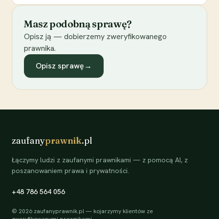
Masz podobną sprawę?
Opisz ją — dobierzemy zweryfikowanego
prawnika.
Opisz sprawę
→
zaufany
prawnik
.pl
Łączymy ludzi z zaufanymi prawnikami — z pomocą AI, z
poszanowaniem prawa i prywatności.
+48 786 564 056
©
2026
zaufanyprawnik.pl — kojarzymy klientów ze
zweryfikowanymi prawnikami.