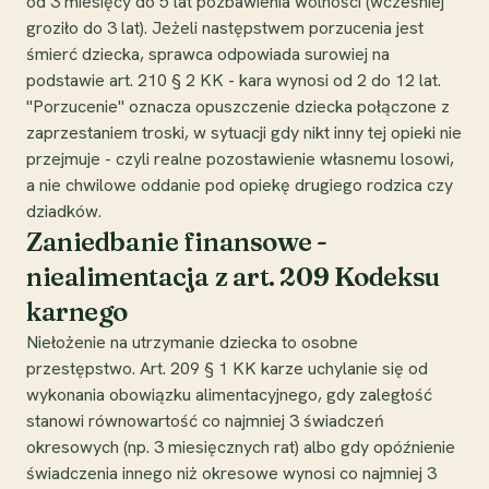
od 3 miesięcy do 5 lat pozbawienia wolności (wcześniej
groziło do 3 lat). Jeżeli następstwem porzucenia jest
śmierć dziecka, sprawca odpowiada surowiej na
podstawie art. 210 § 2 KK - kara wynosi od 2 do 12 lat.
"Porzucenie" oznacza opuszczenie dziecka połączone z
zaprzestaniem troski, w sytuacji gdy nikt inny tej opieki nie
przejmuje - czyli realne pozostawienie własnemu losowi,
a nie chwilowe oddanie pod opiekę drugiego rodzica czy
dziadków.
Zaniedbanie finansowe -
niealimentacja z art. 209 Kodeksu
karnego
Niełożenie na utrzymanie dziecka to osobne
przestępstwo. Art. 209 § 1 KK karze uchylanie się od
wykonania obowiązku alimentacyjnego, gdy zaległość
stanowi równowartość co najmniej 3 świadczeń
okresowych (np. 3 miesięcznych rat) albo gdy opóźnienie
świadczenia innego niż okresowe wynosi co najmniej 3