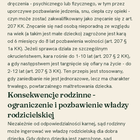
dręczenia - psychicznego lub fizycznego, w tym przez
uporczywe pozbawianie jedzenia, snu, ciepła czy opieki -
czyn może zostać zakwalifikowany jako znęcanie się z art.
207 KK. Znęcanie się nad osobą nieporadną ze względu
na wiek (a takim jest małe dziecko) zagrożone jest karą
od 6 miesięcy do 8 lat pozbawienia wolności (art. 207 §
1a KK). Jeżeli sprawca działa ze szczególnym
okrucieństwem, kara rośnie do 1-10 lat (art. 207 § 2 KK),
a gdy następstwem jest targnięcie się ofiary na życie - do
2-12 lat (art. 207 § 3 KK). Ten przepis jest stosowany,
gdy zaniedbanie nie jest jednorazowe, lecz ma charakter
trwałego, powtarzalnego maltretowania dziecka.
Konsekwencje rodzinne -
ograniczenie i pozbawienie władzy
rodzicielskiej
Niezależnie od odpowiedzialności karnej, sąd rodzinny
może ingerować we władzę rodzicielską dla dobra
dziecka. Gdy dobro dziecka jest zagrożone, sąd