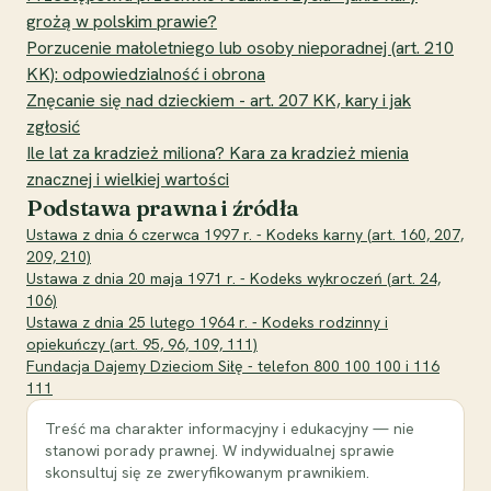
grożą w polskim prawie?
Porzucenie małoletniego lub osoby nieporadnej (art. 210
KK): odpowiedzialność i obrona
Znęcanie się nad dzieckiem - art. 207 KK, kary i jak
zgłosić
Ile lat za kradzież miliona? Kara za kradzież mienia
znacznej i wielkiej wartości
Podstawa prawna i źródła
Ustawa z dnia 6 czerwca 1997 r. - Kodeks karny (art. 160, 207,
209, 210)
Ustawa z dnia 20 maja 1971 r. - Kodeks wykroczeń (art. 24,
106)
Ustawa z dnia 25 lutego 1964 r. - Kodeks rodzinny i
opiekuńczy (art. 95, 96, 109, 111)
Fundacja Dajemy Dzieciom Siłę - telefon 800 100 100 i 116
111
Treść ma charakter informacyjny i edukacyjny — nie
stanowi porady prawnej. W indywidualnej sprawie
skonsultuj się ze zweryfikowanym prawnikiem.