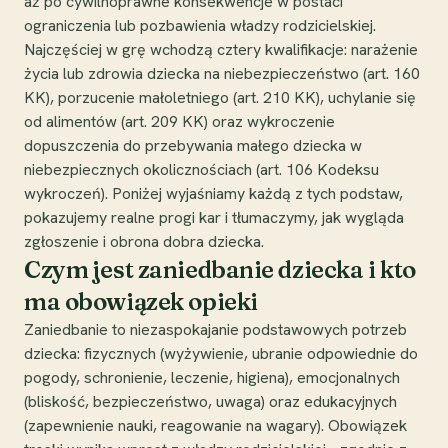
aż po cywilnoprawne konsekwencje w postaci
ograniczenia lub pozbawienia władzy rodzicielskiej.
Najczęściej w grę wchodzą cztery kwalifikacje: narażenie
życia lub zdrowia dziecka na niebezpieczeństwo (art. 160
KK), porzucenie małoletniego (art. 210 KK), uchylanie się
od alimentów (art. 209 KK) oraz wykroczenie
dopuszczenia do przebywania małego dziecka w
niebezpiecznych okolicznościach (art. 106 Kodeksu
wykroczeń). Poniżej wyjaśniamy każdą z tych podstaw,
pokazujemy realne progi kar i tłumaczymy, jak wygląda
zgłoszenie i obrona dobra dziecka.
Czym jest zaniedbanie dziecka i kto
ma obowiązek opieki
Zaniedbanie to niezaspokajanie podstawowych potrzeb
dziecka: fizycznych (wyżywienie, ubranie odpowiednie do
pogody, schronienie, leczenie, higiena), emocjonalnych
(bliskość, bezpieczeństwo, uwaga) oraz edukacyjnych
(zapewnienie nauki, reagowanie na wagary). Obowiązek