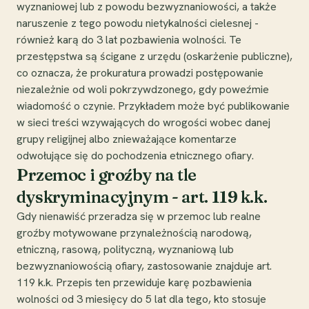
wyznaniowej lub z powodu bezwyznaniowości, a także
naruszenie z tego powodu nietykalności cielesnej -
również karą do 3 lat pozbawienia wolności. Te
przestępstwa są ścigane z urzędu (oskarżenie publiczne),
co oznacza, że prokuratura prowadzi postępowanie
niezależnie od woli pokrzywdzonego, gdy poweźmie
wiadomość o czynie. Przykładem może być publikowanie
w sieci treści wzywających do wrogości wobec danej
grupy religijnej albo znieważające komentarze
odwołujące się do pochodzenia etnicznego ofiary.
Przemoc i groźby na tle
dyskryminacyjnym - art. 119 k.k.
Gdy nienawiść przeradza się w przemoc lub realne
groźby motywowane przynależnością narodową,
etniczną, rasową, polityczną, wyznaniową lub
bezwyznaniowością ofiary, zastosowanie znajduje art.
119 k.k. Przepis ten przewiduje karę pozbawienia
wolności od 3 miesięcy do 5 lat dla tego, kto stosuje