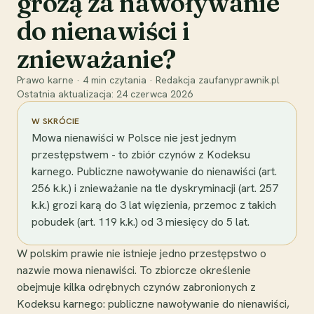
grożą za nawoływanie
do nienawiści i
znieważanie?
Prawo karne
·
4
min czytania
·
Redakcja zaufanyprawnik.pl
Ostatnia aktualizacja:
24 czerwca 2026
W SKRÓCIE
Mowa nienawiści w Polsce nie jest jednym
przestępstwem - to zbiór czynów z Kodeksu
karnego. Publiczne nawoływanie do nienawiści (art.
256 k.k.) i znieważanie na tle dyskryminacji (art. 257
k.k.) grozi karą do 3 lat więzienia, przemoc z takich
pobudek (art. 119 k.k.) od 3 miesięcy do 5 lat.
W polskim prawie nie istnieje jedno przestępstwo o
nazwie mowa nienawiści. To zbiorcze określenie
obejmuje kilka odrębnych czynów zabronionych z
Kodeksu karnego: publiczne nawoływanie do nienawiści,