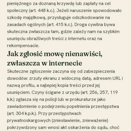
pieniężnego za doznaną krzywdę lub zapłaty na cel
społeczny (art. 448 k.c.). Jeżeli naruszenie spowodowało
szkodę majątkową, przysługuje odszkodowanie na
zasadach ogólnych (art. 415 k.c.). Droga cywilna bywa
skuteczna zwłaszcza tam, gdzie zależy nam na szybkim
usunięciu obraźliwych treści z internetu oraz na
rekompensacie.
Jak zgłosić mowę nienawiści,
zwłaszcza w internecie
Skuteczne zgłoszenie zaczyna się od zabezpieczenia
dowodów: zrzuty ekranu z widoczną datą, adresem URL i
nazwą profilu, a najlepiej kopia treści przed jej
usunięciem. Czyny ścigane z urzędu (art. 256, 257, 119
k.k.) zgłasza się na policji lub w prokuraturze jako
zawiadomienie o podejrzeniu popełnienia przestępstwa
(art. 304 k.p.k.). Przy przestępstwach
prywatnoskargowych (zniesławienie, znieważenie)
pokrzywdzony sam wnosi akt oskarżenia do sądu, choć