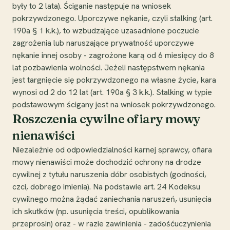
były to 2 lata). Ściganie następuje na wniosek
pokrzywdzonego. Uporczywe nękanie, czyli stalking (art.
190a § 1 k.k.), to wzbudzające uzasadnione poczucie
zagrożenia lub naruszające prywatność uporczywe
nękanie innej osoby - zagrożone karą od 6 miesięcy do 8
lat pozbawienia wolności. Jeżeli następstwem nękania
jest targnięcie się pokrzywdzonego na własne życie, kara
wynosi od 2 do 12 lat (art. 190a § 3 k.k.). Stalking w typie
podstawowym ścigany jest na wniosek pokrzywdzonego.
Roszczenia cywilne ofiary mowy
nienawiści
Niezależnie od odpowiedzialności karnej sprawcy, ofiara
mowy nienawiści może dochodzić ochrony na drodze
cywilnej z tytułu naruszenia dóbr osobistych (godności,
czci, dobrego imienia). Na podstawie art. 24 Kodeksu
cywilnego można żądać zaniechania naruszeń, usunięcia
ich skutków (np. usunięcia treści, opublikowania
przeprosin) oraz - w razie zawinienia - zadośćuczynienia