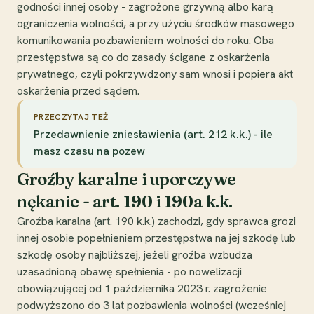
godności innej osoby - zagrożone grzywną albo karą
ograniczenia wolności, a przy użyciu środków masowego
komunikowania pozbawieniem wolności do roku. Oba
przestępstwa są co do zasady ścigane z oskarżenia
prywatnego, czyli pokrzywdzony sam wnosi i popiera akt
oskarżenia przed sądem.
PRZECZYTAJ TEŻ
Przedawnienie zniesławienia (art. 212 k.k.) - ile
masz czasu na pozew
Groźby karalne i uporczywe
nękanie - art. 190 i 190a k.k.
Groźba karalna (art. 190 k.k.) zachodzi, gdy sprawca grozi
innej osobie popełnieniem przestępstwa na jej szkodę lub
szkodę osoby najbliższej, jeżeli groźba wzbudza
uzasadnioną obawę spełnienia - po nowelizacji
obowiązującej od 1 października 2023 r. zagrożenie
podwyższono do 3 lat pozbawienia wolności (wcześniej