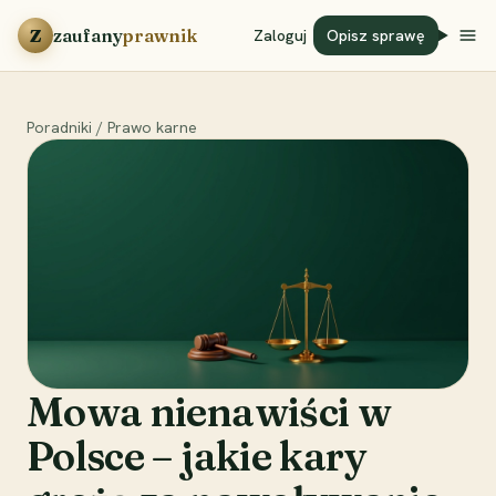
Przejdź do treści
Z
zaufany
prawnik
Zaloguj
Opisz sprawę
Poradniki
/
Prawo karne
Mowa nienawiści w
Polsce – jakie kary