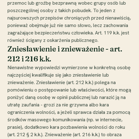
przemoc lub groźbę bezprawną wobec grupy osób lub
poszczególnej osoby z takich pobudek. To jeden z
najsurowszych przepisów chroniących przed nienawiścią,
ponieważ obejmuje już nie samo słowo, lecz zachowania
zagrażające bezpieczeństwu człowieka. Art. 119 k.k. jest
również ścigany z oskarżenia publicznego.
Zniesławienie i znieważenie - art.
212 i 216 k.k.
Nienawistne wypowiedzi wymierzone w konkretną osobę
najczęściej kwalifikuje się jako zniesławienie lub
znieważenie. Zniesławienie (art. 212 k.k.) polega na
pomówieniu o postępowanie lub właściwości, które mogą
poniżyć daną osobę w opinii publicznej lub narazić ją na
utratę zaufania - grozi za nie grzywna albo kara
ograniczenia wolności, a jeżeli sprawca działa za pomocą
środków masowego komunikowania (np. w internecie,
prasie), dodatkowo kara pozbawienia wolności do roku
(art. 212 § 2 k.k.). Znieważenie (art. 216 k.k.) to obraza