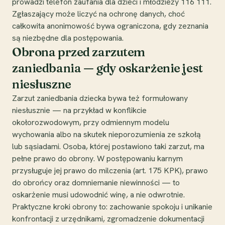
prowadzi telefon zaufania dla dzieci i młodzieży 116 111.
Zgłaszający może liczyć na ochronę danych, choć
całkowita anonimowość bywa ograniczona, gdy zeznania
są niezbędne dla postępowania.
Obrona przed zarzutem
zaniedbania — gdy oskarżenie jest
niesłuszne
Zarzut zaniedbania dziecka bywa też formułowany
niesłusznie — na przykład w konflikcie
okołorozwodowym, przy odmiennym modelu
wychowania albo na skutek nieporozumienia ze szkołą
lub sąsiadami. Osoba, której postawiono taki zarzut, ma
pełne prawo do obrony. W postępowaniu karnym
przysługuje jej prawo do milczenia (art. 175 KPK), prawo
do obrońcy oraz domniemanie niewinności — to
oskarżenie musi udowodnić winę, a nie odwrotnie.
Praktyczne kroki obrony to: zachowanie spokoju i unikanie
konfrontacji z urzędnikami, zgromadzenie dokumentacji