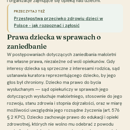
i organizacje zajmujące się opieką nad dziećmi.
PRZECZYTAJ TEŻ
Przestępstwa przeciwko zdrowiu dzieci w
Polsce - jak rozpoznać i zgłosić
Prawa dziecka w sprawach o
zaniedbanie
W postępowaniach dotyczących zaniedbania małoletni
ma własne prawa, niezależne od woli opiekunów. Gdy
interesy dziecka są sprzeczne z interesami rodzica, sąd
ustanawia kuratora reprezentującego dziecko, by jego
głos był chroniony. Dziecko ma prawo do bycia
wysłuchanym — sąd opiekuńczy w sprawach jego
dotyczących wysłuchuje małoletniego, stosownie do jego
rozwoju, stanu zdrowia i stopnia dojrzałości, oraz w miarę
możliwości uwzględnia jego rozsądne życzenia (art. 576
§ 2 KPC). Dziecko zachowuje prawo do edukacji i opieki
zdrowotnej, których nie wolno mu odebrać z powodu