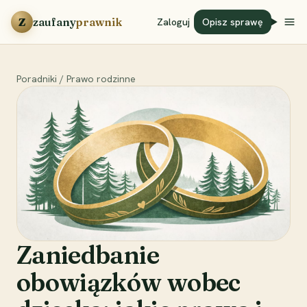
Przejdź do treści
Z
zaufany
prawnik
Zaloguj
Opisz sprawę
Poradniki
/
Prawo rodzinne
Zaniedbanie
obowiązków wobec