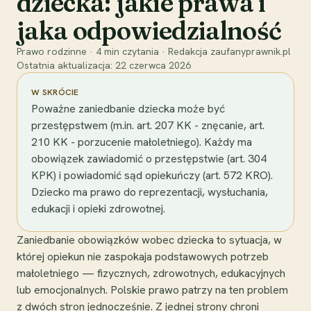
dziecka: jakie prawa i
jaka odpowiedzialność
Prawo rodzinne
·
4
min czytania
·
Redakcja zaufanyprawnik.pl
Ostatnia aktualizacja:
22 czerwca 2026
W SKRÓCIE
Poważne zaniedbanie dziecka może być
przestępstwem (m.in. art. 207 KK - znęcanie, art.
210 KK - porzucenie małoletniego). Każdy ma
obowiązek zawiadomić o przestępstwie (art. 304
KPK) i powiadomić sąd opiekuńczy (art. 572 KRO).
Dziecko ma prawo do reprezentacji, wysłuchania,
edukacji i opieki zdrowotnej.
Zaniedbanie obowiązków wobec dziecka to sytuacja, w
której opiekun nie zaspokaja podstawowych potrzeb
małoletniego — fizycznych, zdrowotnych, edukacyjnych
lub emocjonalnych. Polskie prawo patrzy na ten problem
z dwóch stron jednocześnie. Z jednej strony chroni