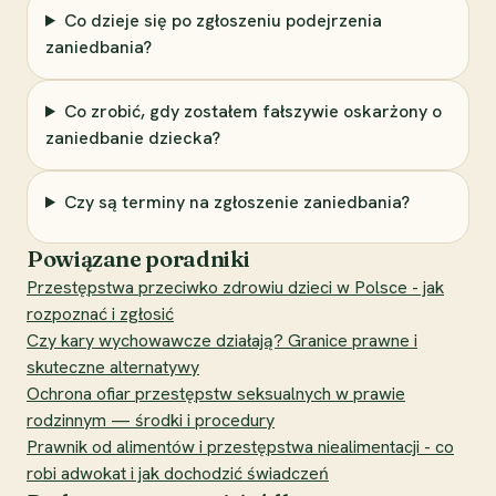
Co dzieje się po zgłoszeniu podejrzenia
zaniedbania?
Co zrobić, gdy zostałem fałszywie oskarżony o
zaniedbanie dziecka?
Czy są terminy na zgłoszenie zaniedbania?
Powiązane poradniki
Przestępstwa przeciwko zdrowiu dzieci w Polsce - jak
rozpoznać i zgłosić
Czy kary wychowawcze działają? Granice prawne i
skuteczne alternatywy
Ochrona ofiar przestępstw seksualnych w prawie
rodzinnym — środki i procedury
Prawnik od alimentów i przestępstwa niealimentacji - co
robi adwokat i jak dochodzić świadczeń