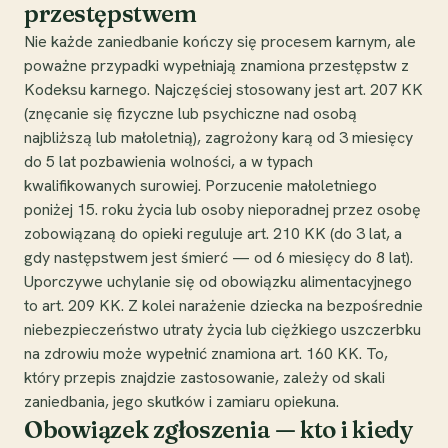
przestępstwem
Nie każde zaniedbanie kończy się procesem karnym, ale
poważne przypadki wypełniają znamiona przestępstw z
Kodeksu karnego. Najczęściej stosowany jest art. 207 KK
(znęcanie się fizyczne lub psychiczne nad osobą
najbliższą lub małoletnią), zagrożony karą od 3 miesięcy
do 5 lat pozbawienia wolności, a w typach
kwalifikowanych surowiej. Porzucenie małoletniego
poniżej 15. roku życia lub osoby nieporadnej przez osobę
zobowiązaną do opieki reguluje art. 210 KK (do 3 lat, a
gdy następstwem jest śmierć — od 6 miesięcy do 8 lat).
Uporczywe uchylanie się od obowiązku alimentacyjnego
to art. 209 KK. Z kolei narażenie dziecka na bezpośrednie
niebezpieczeństwo utraty życia lub ciężkiego uszczerbku
na zdrowiu może wypełnić znamiona art. 160 KK. To,
który przepis znajdzie zastosowanie, zależy od skali
zaniedbania, jego skutków i zamiaru opiekuna.
Obowiązek zgłoszenia — kto i kiedy