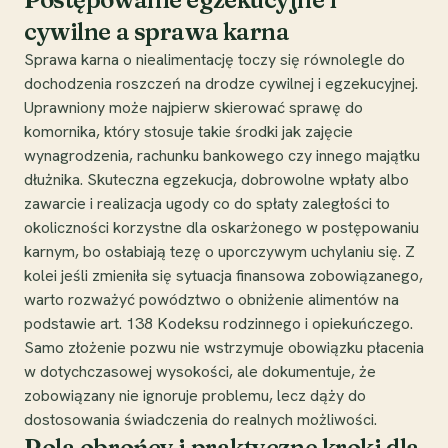
cywilne a sprawa karna
Sprawa karna o niealimentację toczy się równolegle do
dochodzenia roszczeń na drodze cywilnej i egzekucyjnej.
Uprawniony może najpierw skierować sprawę do
komornika, który stosuje takie środki jak zajęcie
wynagrodzenia, rachunku bankowego czy innego majątku
dłużnika. Skuteczna egzekucja, dobrowolne wpłaty albo
zawarcie i realizacja ugody co do spłaty zaległości to
okoliczności korzystne dla oskarżonego w postępowaniu
karnym, bo osłabiają tezę o uporczywym uchylaniu się. Z
kolei jeśli zmieniła się sytuacja finansowa zobowiązanego,
warto rozważyć powództwo o obniżenie alimentów na
podstawie art. 138 Kodeksu rodzinnego i opiekuńczego.
Samo złożenie pozwu nie wstrzymuje obowiązku płacenia
w dotychczasowej wysokości, ale dokumentuje, że
zobowiązany nie ignoruje problemu, lecz dąży do
dostosowania świadczenia do realnych możliwości.
Rola obrońcy i praktyczne kroki dla