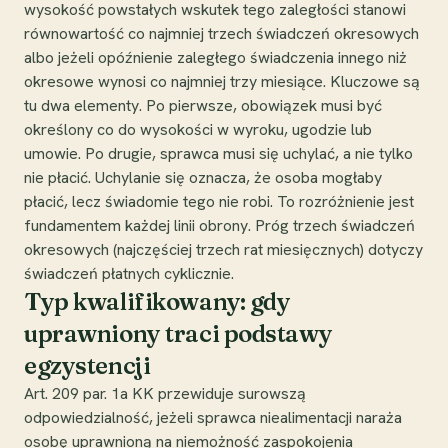
wysokość powstałych wskutek tego zaległości stanowi
równowartość co najmniej trzech świadczeń okresowych
albo jeżeli opóźnienie zaległego świadczenia innego niż
okresowe wynosi co najmniej trzy miesiące. Kluczowe są
tu dwa elementy. Po pierwsze, obowiązek musi być
określony co do wysokości w wyroku, ugodzie lub
umowie. Po drugie, sprawca musi się uchylać, a nie tylko
nie płacić. Uchylanie się oznacza, że osoba mogłaby
płacić, lecz świadomie tego nie robi. To rozróżnienie jest
fundamentem każdej linii obrony. Próg trzech świadczeń
okresowych (najczęściej trzech rat miesięcznych) dotyczy
świadczeń płatnych cyklicznie.
Typ kwalifikowany: gdy
uprawniony traci podstawy
egzystencji
Art. 209 par. 1a KK przewiduje surowszą
odpowiedzialność, jeżeli sprawca niealimentacji naraża
osobę uprawnioną na niemożność zaspokojenia