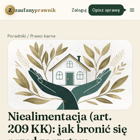
Przejdź do treści
Z
zaufany
prawnik
Zaloguj
Opisz sprawę
Poradniki
/
Prawo karne
Niealimentacja (art.
209 KK): jak bronić się