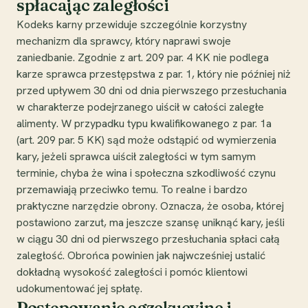
spłacając zaległości
Kodeks karny przewiduje szczególnie korzystny
mechanizm dla sprawcy, który naprawi swoje
zaniedbanie. Zgodnie z art. 209 par. 4 KK nie podlega
karze sprawca przestępstwa z par. 1, który nie później niż
przed upływem 30 dni od dnia pierwszego przesłuchania
w charakterze podejrzanego uiścił w całości zaległe
alimenty. W przypadku typu kwalifikowanego z par. 1a
(art. 209 par. 5 KK) sąd może odstąpić od wymierzenia
kary, jeżeli sprawca uiścił zaległości w tym samym
terminie, chyba że wina i społeczna szkodliwość czynu
przemawiają przeciwko temu. To realne i bardzo
praktyczne narzędzie obrony. Oznacza, że osoba, której
postawiono zarzut, ma jeszcze szansę uniknąć kary, jeśli
w ciągu 30 dni od pierwszego przesłuchania spłaci całą
zaległość. Obrońca powinien jak najwcześniej ustalić
dokładną wysokość zaległości i pomóc klientowi
udokumentować jej spłatę.
Postępowanie egzekucyjne i