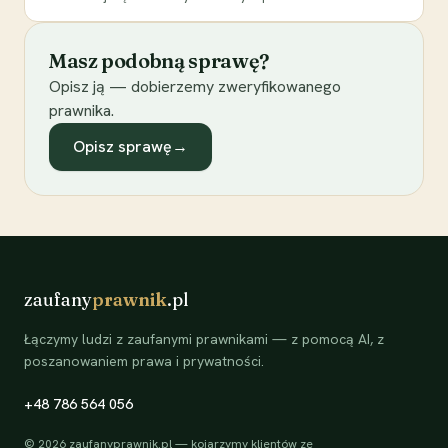
Masz podobną sprawę?
Opisz ją — dobierzemy zweryfikowanego
prawnika.
Opisz sprawę
→
zaufany
prawnik
.pl
Łączymy ludzi z zaufanymi prawnikami — z pomocą AI, z
poszanowaniem prawa i prywatności.
+48 786 564 056
©
2026
zaufanyprawnik.pl — kojarzymy klientów ze