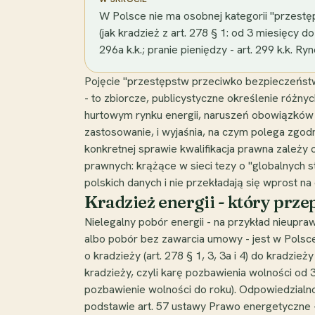
W Polsce nie ma osobnej kategorii "przest
(jak kradzież z art. 278 § 1: od 3 miesięcy 
296a k.k.; pranie pieniędzy - art. 299 k.k.
Pojęcie "przestępstw przeciwko bezpieczeństw
- to zbiorcze, publicystyczne określenie różnyc
hurtowym rynku energii, naruszeń obowiązków re
zastosowanie, i wyjaśnia, na czym polega zgodn
konkretnej sprawie kwalifikacja prawna zależy
prawnych: krążące w sieci tezy o "globalnych 
polskich danych i nie przekładają się wprost 
Kradzież energii - który prz
Nielegalny pobór energii - na przykład nieupra
albo pobór bez zawarcia umowy - jest w Polsc
o kradzieży (art. 278 § 1, 3, 3a i 4) do kradzie
kradzieży, czyli karę pozbawienia wolności od 
pozbawienie wolności do roku). Odpowiedzialno
podstawie art. 57 ustawy Prawo energetyczne -