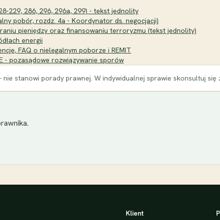
28-229, 286, 296, 296a, 299) - tekst jednolity
alny pobór, rozdz. 4a - Koordynator ds. negocjacji)
raniu pieniędzy oraz finansowaniu terroryzmu (tekst jednolity)
ódłach energii
tencje, FAQ o nielegalnym poborze i REMIT
URE - pozasądowe rozwiązywanie sporów
 nie stanowi porady prawnej. W indywidualnej sprawie skonsultuj się
rawnika.
Klient
P