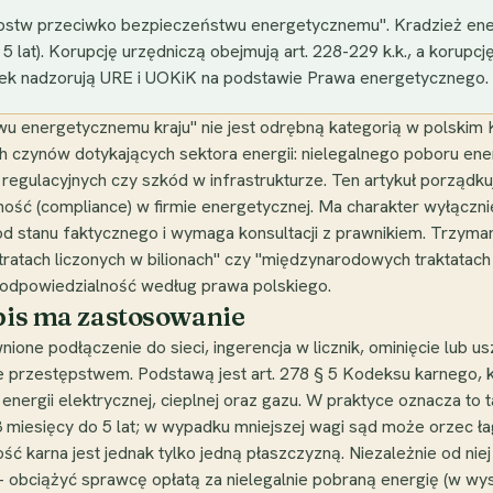
ępstw przeciwko bezpieczeństwu energetycznemu". Kradzież energ
do 5 lat). Korupcję urzędniczą obejmują art. 228-229 k.k., a kor
 Rynek nadzorują URE i UOKiK na podstawie Prawa energetycznego.
u energetycznemu kraju" nie jest odrębną kategorią w polskim
h czynów dotykających sektora energii: nielegalnego poboru energ
gulacyjnych czy szkód w infrastrukturze. Ten artykuł porządkuje
ość (compliance) w firmie energetycznej. Ma charakter wyłącznie
 od stanu faktycznego i wymaga konsultacji z prawnikiem. Trzyma
stratach liczonych w bilionach" czy "międzynarodowych traktatac
na odpowiedzialność według prawa polskiego.
epis ma zastosowanie
wnione podłączenie do sieci, ingerencja w licznik, ominięcie lu
e przestępstwem. Podstawą jest art. 278 § 5 Kodeksu karnego, 
ży energii elektrycznej, cieplnej oraz gazu. W praktyce oznacza to
3 miesięcy do 5 lat; w wypadku mniejszej wagi sąd może orzec ła
ść karna jest jednak tylko jedną płaszczyzną. Niezależnie od ni
 obciążyć sprawcę opłatą za nielegalnie pobraną energię (w wys