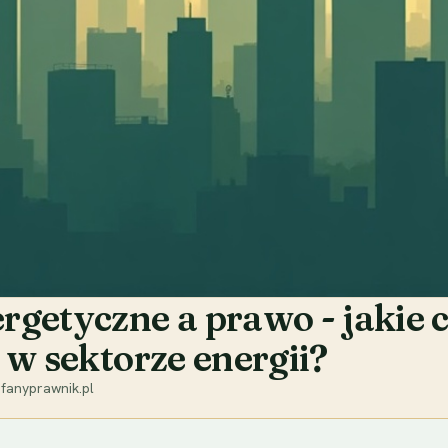
getyczne a prawo - jakie c
 w sektorze energii?
fanyprawnik.pl