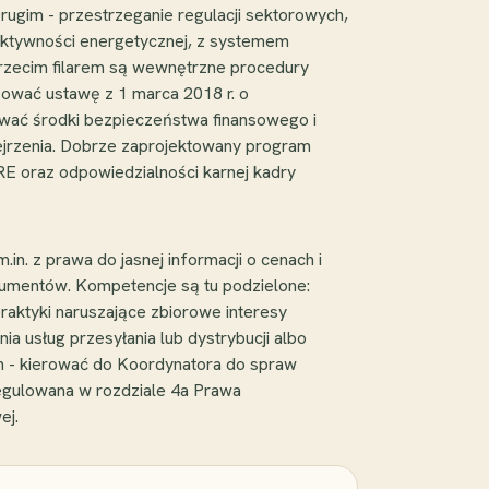
gim - przestrzeganie regulacji sektorowych,
fektywności energetycznej, z systemem
 Trzecim filarem są wewnętrzne procedury
osować ustawę z 1 marca 2018 r. o
sować środki bezpieczeństwa finansowego i
ejrzenia. Dobrze zaprojektowany program
URE oraz odpowiedzialności karnej kadry
. z prawa do jasnej informacji o cenach i
sumentów. Kompetencje są tu podzielone:
raktyki naruszające zbiorowe interesy
a usług przesyłania lub dystrybucji albo
m - kierować do Koordynatora do spraw
egulowana w rozdziale 4a Prawa
ej.