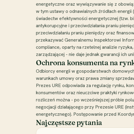
energetyczne oraz wywiązywanie się z obowią
w tym ustawy o odnawialnych źródłach energii 
świadectw efektywności energetycznej (tzw. bi
antykorupcyjne i przeciwdziałania praniu pienię
przeciwdziałaniu praniu pieniędzy oraz finans
przekazywać Generalnemu Inspektorowi Informa
compliance, oparty na rzetelnej analizie ryzyk
zarządzającej - nie daje jednak gwarancji ich un
Ochrona konsumenta na rynk
Odbiorcy energii w gospodarstwach domowych ko
warunkach umowy oraz prawa zmiany sprzedawcy
Prezes URE odpowiada za regulację rynku, konc
konsumentów oraz nieuczciwe praktyki rynkowe.
rozliczeń można - po wcześniejszej próbie po
negocjacji działającego przy Prezesie URE (i
energetycznego). Postępowanie przed Koordyna
Najczęstsze pytania