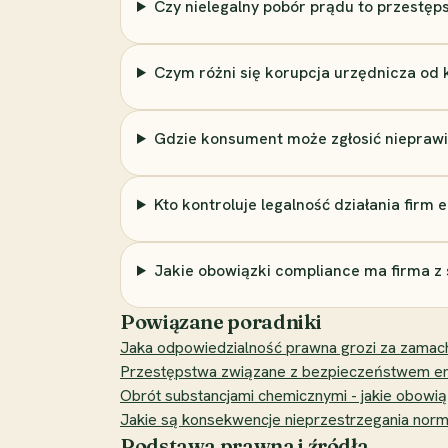
Czy nielegalny pobór prądu to przestęp
Czym różni się korupcja urzędnicza od
Gdzie konsument może zgłosić nieprawi
Kto kontroluje legalność działania firm
Jakie obowiązki compliance ma firma z
Powiązane poradniki
Jaka odpowiedzialność prawna grozi za zamach 
Przestępstwa związane z bezpieczeństwem en
Obrót substancjami chemicznymi - jakie obowią
Jakie są konsekwencje nieprzestrzegania norm
Podstawa prawna i źródła