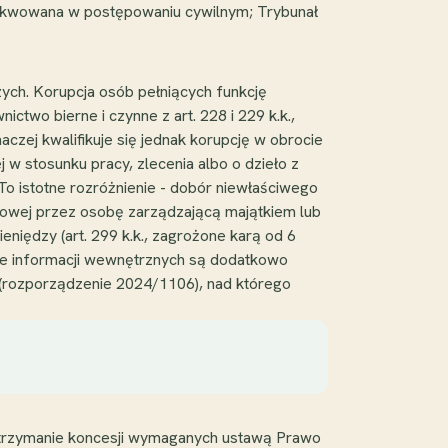
gzekwowana w postępowaniu cywilnym; Trybunał
ych. Korupcja osób pełniących funkcję
ctwo bierne i czynne z art. 228 i 229 k.k.,
naczej kwalifikuje się jednak korupcję w obrocie
w stosunku pracy, zlecenia albo o dzieło z
 To istotne rozróżnienie - dobór niewłaściwego
tkowej przez osobę zarządzającą majątkiem lub
pieniędzy (art. 299 k.k., zagrożone karą od 6
anie informacji wewnętrznych są dodatkowo
(rozporządzenie 2024/1106), nad którego
 i utrzymanie koncesji wymaganych ustawą Prawo