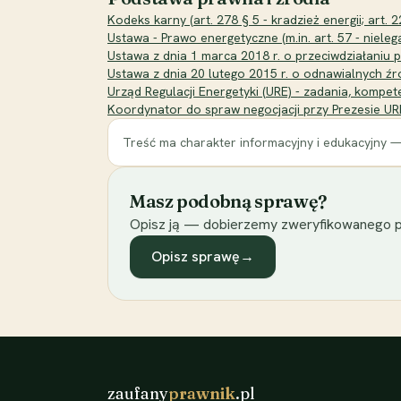
Kodeks karny (art. 278 § 5 - kradzież energii; art. 2
Ustawa - Prawo energetyczne (m.in. art. 57 - nieleg
Ustawa z dnia 1 marca 2018 r. o przeciwdziałaniu p
Ustawa z dnia 20 lutego 2015 r. o odnawialnych źr
Urząd Regulacji Energetyki (URE) - zadania, kompe
Koordynator do spraw negocjacji przy Prezesie 
Treść ma charakter informacyjny i edukacyjny —
Masz podobną sprawę?
Opisz ją — dobierzemy zweryfikowanego p
Opisz sprawę
→
zaufany
prawnik
.pl