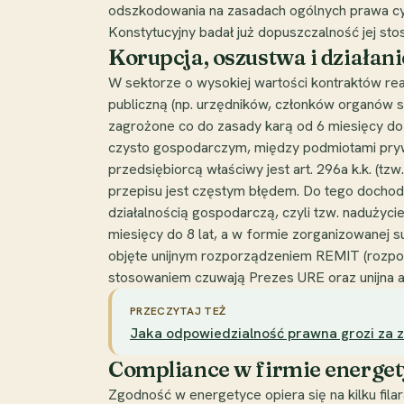
odszkodowania na zasadach ogólnych prawa cyw
Konstytucyjny badał już dopuszczalność jej st
Korupcja, oszustwa i działani
W sektorze o wysokiej wartości kontraktów re
publiczną (np. urzędników, członków organów spó
zagrożone co do zasady karą od 6 miesięcy do 8 l
czysto gospodarczym, między podmiotami prywat
przedsiębiorcą właściwy jest art. 296a k.k. (tz
przepisu jest częstym błędem. Do tego dochodz
działalnością gospodarczą, czyli tzw. nadużycie 
miesięcy do 8 lat, a w formie zorganizowanej 
objęte unijnym rozporządzeniem REMIT (rozpo
stosowaniem czuwają Prezes URE oraz unijna 
PRZECZYTAJ TEŻ
Jaka odpowiedzialność prawna grozi za z
Compliance w firmie energet
Zgodność w energetyce opiera się na kilku fila