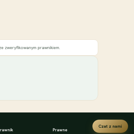
 ze zweryfikowanym prawnikiem.
Czat z nami
rawnik
Prawne