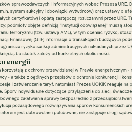
zków sprawozdawczych i informacyjnych wobec Prezesa URE. Dru
(m.in. system aukcyjny i obowiązki wytwórców) oraz ustawy o e
ałych certyfikatów) i opłatą zastępczą rozliczanymi przez URE.
dzy: podmioty objęte definicją "instytucji obowiązanej" muszą st
owaniu terroryzmu (tzw. ustawę AML), w tym oceniać ryzyko, sto
cji Finansowej (GIIF) informacje o transakcjach budzących pod
a, ogranicza ryzyko sankcji administracyjnych nakładanych przez 
iknięcia, bo skutek zależy od konkretnych okoliczności.
u energii
rzystają z ochrony przewidzianej w Prawie energetycznym - m.in
 - a także z ogólnych przepisów o ochronie konkurencji i kon
esje i zatwierdzanie taryf, natomiast Prezes UOKiK reaguje na p
 Spory indywidualne dotyczące przyłączenia do sieci, świadczeni
lubownego załatwienia sprawy bezpośrednio z przedsiębiorstwe
nstytucja pozasądowego rozwiązywania sporów konsumenckich ur
torem jest dobrowolne i polubowne; nie zastępuje drogi sądow