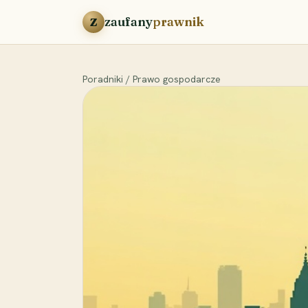
Przejdź do treści
zaufany
prawnik
Z
Poradniki
/
Prawo gospodarcze