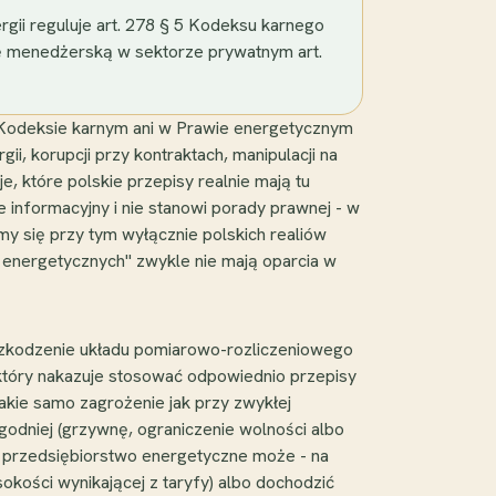
ii reguluje art. 278 § 5 Kodeksu karnego
upcję menedżerską w sektorze prywatnym art.
 Kodeksie karnym ani w Prawie energetycznym
ii, korupcji przy kontraktach, manipulacji na
, które polskie przepisy realnie mają tu
 informacyjny i nie stanowi porady prawnej - w
my się przy tym wyłącznie polskich realiów
h energetycznych" zwykle nie mają oparcia w
b uszkodzenie układu pomiarowo-rozliczeniowego
który nakazuje stosować odpowiednio przepisy
 takie samo zagrożenie jak przy zwykłej
godniej (grzywnę, ograniczenie wolności albo
ej przedsiębiorstwo energetyczne może - na
okości wynikającej z taryfy) albo dochodzić