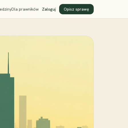
edziny
Dla prawników
Zaloguj
Opisz sprawę