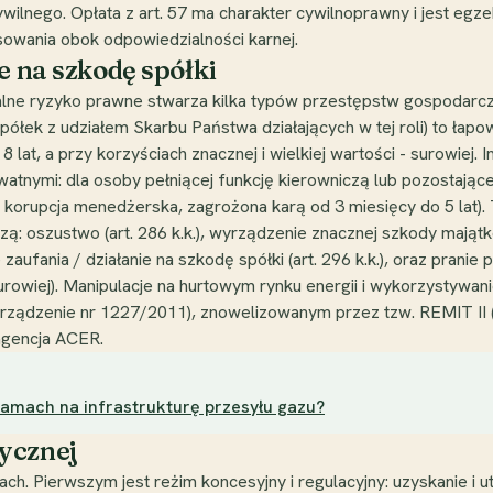
ilnego. Opłata z art. 57 ma charakter cywilnoprawny i jest e
osowania obok odpowiedzialności karnej.
e na szkodę spółki
alne ryzyko prawne stwarza kilka typów przestępstw gospodarcz
łek z udziałem Skarbu Państwa działających w tej roli) to łapowni
at, a przy korzyściach znacznej i wielkiej wartości - surowiej. I
nymi: dla osoby pełniącej funkcję kierowniczą lub pozostającej 
w. korupcja menedżerska, zagrożona karą od 3 miesięcy do 5 lat).
ą: oszustwo (art. 286 k.k.), wyrządzenie znacznej szkody mają
zaufania / działanie na szkodę spółki (art. 296 k.k.), oraz pranie 
surowiej). Manipulacje na hurtowym rynku energii i wykorzystyw
rządzenie nr 1227/2011), znowelizowanym przez tzw. REMIT II 
agencja ACER.
amach na infrastrukturę przesyłu gazu?
ycznej
rach. Pierwszym jest reżim koncesyjny i regulacyjny: uzyskanie