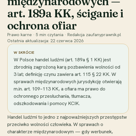
międzynarodowych —
art. 189a KK, ściganie i
ochrona ofiar
Prawo karne
·
5
min czytania
·
Redakcja zaufanyprawnik.pl
Ostatnia aktualizacja:
22 czerwca 2026
W SKRÓCIE
W Polsce handel ludźmi (art. 189a § 1 KK) jest
zbrodnią zagrożoną karą pozbawienia wolności od
3 lat; definicję czynu zawiera art. 115 § 22 KK. W
sprawach międzynarodowych jurysdykcję otwierają
m.in. art. 109–113 KK, a ofiara ma prawo do
ochronnego przesłuchania, tłumacza,
odszkodowania i pomocy KCIK.
Handel ludźmi to jedno z najpoważniejszych przestępstw
przeciwko wolności człowieka. W sprawach o
charakterze międzynarodowym — gdy werbunek,