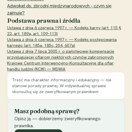
Adwokat ds. zbrodni międzynarodowych - czym się
zajmuje?
Podstawa prawna i źródła
Ustawa z dnia 6 czerwca 1997 r. — Kodeks karny (art. 115 §
22, art. 189a, art. 109–113)
Ustawa z dnia 6 czerwca 1997 r. — Kodeks postępowania
karnego (art. 185a, 185c, 204, 607a)
Ustawa z dnia 7 lipca 2005 r. o państwowej kompensacie
przysługującej ofiarom niektórych czynów zabronionych
Krajowe Centrum Interwencyjno-Konsultacyjne dla ofiar
handlu ludźmi (KCIK) — MSWiA
Treść ma charakter informacyjny i edukacyjny — nie
stanowi porady prawnej. W indywidualnej sprawie
skonsultuj się ze zweryfikowanym prawnikiem.
Masz podobną sprawę?
Opisz ją — dobierzemy zweryfikowanego
prawnika.