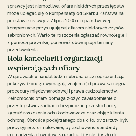
sprawcy jest niemożliwe, ofiara niektórych przestępstw
może ubiegać się o kompensatę od Skarbu Państwa na
podstawie ustawy z 7 lipca 2005 r. o państwowej
kompensacie przysługującej ofiarom niektórych czynów
zabronionych. Warto te roszczenia zgłaszać równolegle i
z pomocą prawnika, ponieważ obowiązują terminy
przedawnienia.
Rola kancelarii i organizacji
wspierających ofiary
W sprawach o handel ludźmi obrona oraz reprezentacja
pokrzywdzonego wymagają znajomości prawa karnego,
procedury międzynarodowej i prawa cudzoziemców.
Pełnomocnik ofiary pomaga złożyć zawiadomienie o
przestępstwie, zadbać o bezpieczne przesłuchanie,
zgłosić roszczenia odszkodowawcze oraz objąć klienta
ochroną. Obrońca podejrzanego dba o to, by zarzuty były
precyzyjnie sformułowane, by zachowano standardy
gromadzenia dowodów za granicą i by nie doszło do