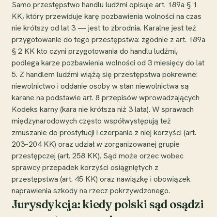
Samo przestępstwo handlu ludźmi opisuje art. 189a § 1
KK, który przewiduje karę pozbawienia wolności na czas
nie krótszy od lat 3 — jest to zbrodnia. Karalne jest też
przygotowanie do tego przestępstwa: zgodnie z art. 189a
§ 2 KK kto czyni przygotowania do handlu ludźmi,
podlega karze pozbawienia wolności od 3 miesięcy do lat
5. Z handlem ludźmi wiążą się przestępstwa pokrewne:
niewolnictwo i oddanie osoby w stan niewolnictwa są
karane na podstawie art. 8 przepisów wprowadzających
Kodeks karny (kara nie krótsza niż 3 lata). W sprawach
międzynarodowych często współwystępują też
zmuszanie do prostytucji i czerpanie z niej korzyści (art.
203–204 KK) oraz udział w zorganizowanej grupie
przestępczej (art. 258 KK). Sąd może orzec wobec
sprawcy przepadek korzyści osiągniętych z
przestępstwa (art. 45 KK) oraz nawiązkę i obowiązek
naprawienia szkody na rzecz pokrzywdzonego.
Jurysdykcja: kiedy polski sąd osądzi