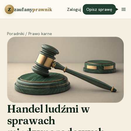
Przejdź do treści
Z
zaufany
prawnik
Zaloguj
Opisz sprawę
Poradniki
/
Prawo karne
Handel ludźmi w
sprawach