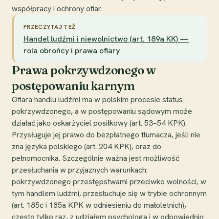
współpracy i ochrony ofiar.
PRZECZYTAJ TEŻ
Handel ludźmi i niewolnictwo (art. 189a KK) —
rola obrońcy i prawa ofiary
Prawa pokrzywdzonego w
postępowaniu karnym
Ofiara handlu ludźmi ma w polskim procesie status
pokrzywdzonego, a w postępowaniu sądowym może
działać jako oskarżyciel posiłkowy (art. 53–54 KPK).
Przysługuje jej prawo do bezpłatnego tłumacza, jeśli nie
zna języka polskiego (art. 204 KPK), oraz do
pełnomocnika. Szczególnie ważna jest możliwość
przesłuchania w przyjaznych warunkach:
pokrzywdzonego przestępstwami przeciwko wolności, w
tym handlem ludźmi, przesłuchuje się w trybie ochronnym
(art. 185c i 185a KPK w odniesieniu do małoletnich),
często tylko raz, z udziałem psychologa i w odpowiednio