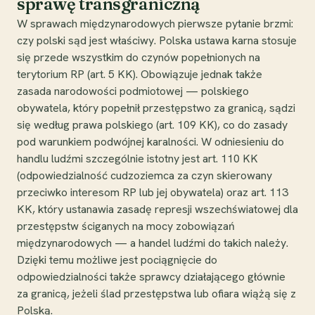
sprawę transgraniczną
W sprawach międzynarodowych pierwsze pytanie brzmi:
czy polski sąd jest właściwy. Polska ustawa karna stosuje
się przede wszystkim do czynów popełnionych na
terytorium RP (art. 5 KK). Obowiązuje jednak także
zasada narodowości podmiotowej — polskiego
obywatela, który popełnił przestępstwo za granicą, sądzi
się według prawa polskiego (art. 109 KK), co do zasady
pod warunkiem podwójnej karalności. W odniesieniu do
handlu ludźmi szczególnie istotny jest art. 110 KK
(odpowiedzialność cudzoziemca za czyn skierowany
przeciwko interesom RP lub jej obywatela) oraz art. 113
KK, który ustanawia zasadę represji wszechświatowej dla
przestępstw ściganych na mocy zobowiązań
międzynarodowych — a handel ludźmi do takich należy.
Dzięki temu możliwe jest pociągnięcie do
odpowiedzialności także sprawcy działającego głównie
za granicą, jeżeli ślad przestępstwa lub ofiara wiążą się z
Polską.