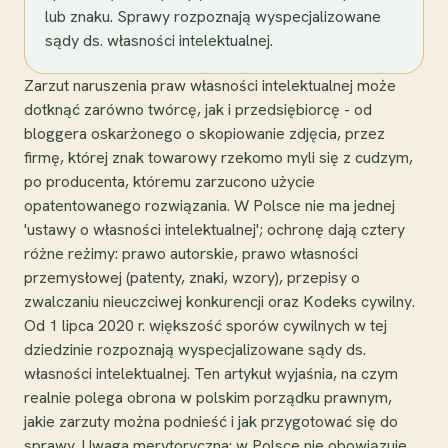
lub znaku. Sprawy rozpoznają wyspecjalizowane
sądy ds. własności intelektualnej.
Zarzut naruszenia praw własności intelektualnej może
dotknąć zarówno twórcę, jak i przedsiębiorcę - od
bloggera oskarżonego o skopiowanie zdjęcia, przez
firmę, której znak towarowy rzekomo myli się z cudzym,
po producenta, któremu zarzucono użycie
opatentowanego rozwiązania. W Polsce nie ma jednej
'ustawy o własności intelektualnej'; ochronę dają cztery
różne reżimy: prawo autorskie, prawo własności
przemysłowej (patenty, znaki, wzory), przepisy o
zwalczaniu nieuczciwej konkurencji oraz Kodeks cywilny.
Od 1 lipca 2020 r. większość sporów cywilnych w tej
dziedzinie rozpoznają wyspecjalizowane sądy ds.
własności intelektualnej. Ten artykuł wyjaśnia, na czym
realnie polega obrona w polskim porządku prawnym,
jakie zarzuty można podnieść i jak przygotować się do
sprawy. Uwaga merytoryczna: w Polsce nie obowiązuje