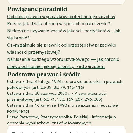
Powiązane poradniki
Ochrona prawna wynalazków biotechnologicznych w
Polsce: jak działa obrona w sporach o naruszenie?
Nielegalne używanie znaków jakości i certyfikatów – jak
się bronić?
Czym zajmuje się prawnik od przestępstw przeciwko
własności przemysłowej?
Naruszenie cudzego wzoru użytkowego — jak chronić
prawo ochronne i jak się bronić przed zarzutem
Podstawa prawna i źródła
Ustawa z dnia 4 lutego 1994 r. o prawie autorskim i prawach
pokrewnych (art. 23-35, 36, 79, 115-116)
Ustawa z dnia 30 czerwca 2000 r. - Prawo własności
przemysłowej (art. 63, 71, 153, 169, 287, 296, 305)
Ustawa z dnia 16 kwietnia 1993 r. o zwalczaniu nieuczciwej
konkurencji
Urząd Patentowy Rzeczypospolitej Polskiej - informacje o
ochronie wynalazków i znaków towarowych