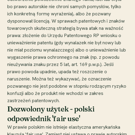
bo prawo autorskie nie chroni samych pomysłów, tylko
ich konkretną formę wyrażenia), albo że pozwany
dysponował licencją. W sprawach patentowych i znaków
towarowych skuteczną strategią bywa atak na ważność
prawa: złożenie do Urzędu Patentowego RP wniosku o
unieważnienie patentu (gdy wynalazek nie był nowy lub
nie miał poziomu wynalazczego) albo o unieważnienie lub
wygaszenie prawa ochronnego na znak (np. z powodu
nieużywania znaku przez 5 lat, art. 169 p.w.p.). Jeśli
prawo powoda upadnie, upada też roszczenie o
naruszenie. Można też wykazywać, że oznaczenie
pozwanego nie jest podobne w stopniu rodzącym ryzyko
konfuzji albo że produkt nie wchodzi w zakres
zastrzeżeń patentowych.
Dozwolony użytek - polski
odpowiednik 'fair use'
W prawie polskim nie istnieje elastyczna amerykańska
klauzula 'fair use'. Zamiast niej ustawa o prawie autorskim