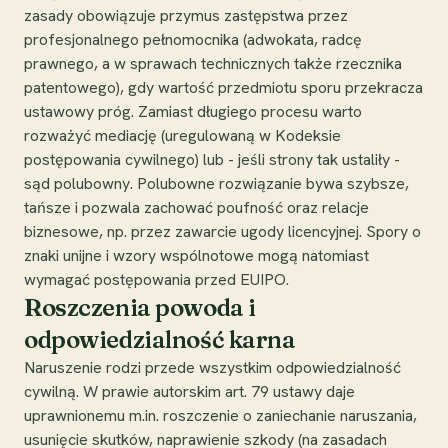
zasady obowiązuje przymus zastępstwa przez
profesjonalnego pełnomocnika (adwokata, radcę
prawnego, a w sprawach technicznych także rzecznika
patentowego), gdy wartość przedmiotu sporu przekracza
ustawowy próg. Zamiast długiego procesu warto
rozważyć mediację (uregulowaną w Kodeksie
postępowania cywilnego) lub - jeśli strony tak ustaliły -
sąd polubowny. Polubowne rozwiązanie bywa szybsze,
tańsze i pozwala zachować poufność oraz relacje
biznesowe, np. przez zawarcie ugody licencyjnej. Spory o
znaki unijne i wzory wspólnotowe mogą natomiast
wymagać postępowania przed EUIPO.
Roszczenia powoda i
odpowiedzialność karna
Naruszenie rodzi przede wszystkim odpowiedzialność
cywilną. W prawie autorskim art. 79 ustawy daje
uprawnionemu m.in. roszczenie o zaniechanie naruszania,
usunięcie skutków, naprawienie szkody (na zasadach