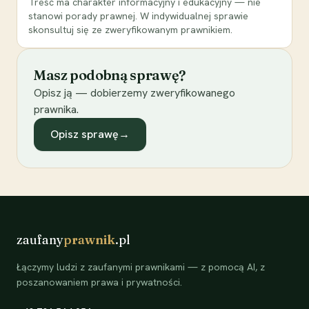
Treść ma charakter informacyjny i edukacyjny — nie
stanowi porady prawnej. W indywidualnej sprawie
skonsultuj się ze zweryfikowanym prawnikiem.
Masz podobną sprawę?
Opisz ją — dobierzemy zweryfikowanego
prawnika.
Opisz sprawę
→
zaufany
prawnik
.pl
Łączymy ludzi z zaufanymi prawnikami — z pomocą AI, z
poszanowaniem prawa i prywatności.