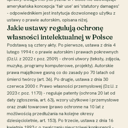
amerykańska koncepcja 'fair use' ani 'statutory damages'
- odpowiednikiem jest instytucja dozwolonego użytku z
ustawy o prawie autorskim, opisana niżej.
Jakie ustawy regulują ochronę
własności intelektualnej w Polsce
Podstawą są cztery akty. Po pierwsze, ustawa z dnia 4
lutego 1994 r. o prawie autorskim i prawach pokrewnych
(Dz.U. z 2022 r. poz. 2509) - chroni utwory (teksty, zdjęcia,
muzykę, programy komputerowe, projekty). Autorskie
prawa majątkowe gasną co do zasady po 70 latach od
śmierci twórcy (art. 36). Po drugie, ustawa z dnia 30
czerwca 2000 r. Prawo własności przemysłowej (Dz.U. z
2023 r. poz. 1170) - reguluje patenty (ochrona 20 lat od
daty zgłoszenia, art. 63), wzory użytkowe i przemysłowe
oraz znaki towarowe (prawo ochronne na 10 lat z
możliwością przedłużania na kolejne okresy
dziesięcioletnie, art. 153). Po trzecie, ustawa z dnia 16
kwietnia 1993 r. o zwalczaniu nieuczciwej konkurencji -