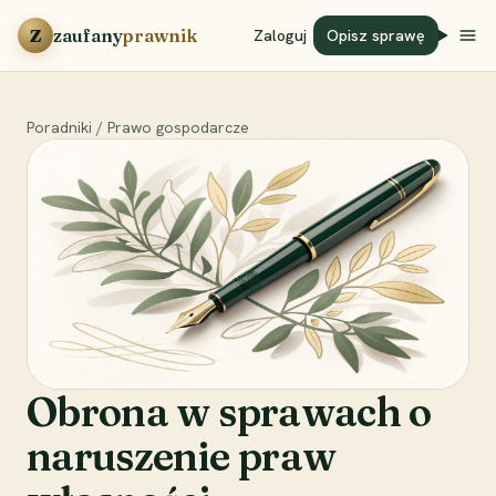
Przejdź do treści
Z
zaufany
prawnik
Zaloguj
Opisz sprawę
Poradniki
/
Prawo gospodarcze
Obrona w sprawach o
naruszenie praw