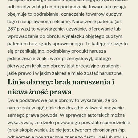
odbiorców w błąd co do pochodzenia towaru lub usługi;
obejmuje to podrabianie, oznaczanie towarów cudzym
logo i nieuprawnioną reklamę. Naruszenie patentu (art.
287 p.w.p.) to wytwarzanie, używanie, oferowanie lub
wprowadzanie do obrotu wynalazku objętego cudzym
patentem bez zgody uprawnionego. Te kategorie często
się przenikają (np. podrabiany produkt narusza
jednocześnie znak i wzór przemysłowy), dlatego
pierwszym krokiem obrony jest precyzyjne ustalenie,
jakie prawo i w jakim zakresie miało zostać naruszone.
Linie obrony: brak naruszenia i
nieważność prawa
Dwie podstawowe osie obrony to wykazanie, że do
naruszenia w ogóle nie doszło, albo zakwestionowanie
samego prawa powoda. W sprawach autorskich można
wykazywać, że dzieło pozwanego powstało samodzielnie
(brak skopiowania), że nie jest utworem chronionym (np.
odtworzenie powszechnie znanego faktu, idei lub stylu -