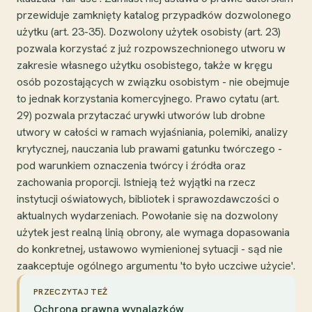
przewiduje zamknięty katalog przypadków dozwolonego
użytku (art. 23-35). Dozwolony użytek osobisty (art. 23)
pozwala korzystać z już rozpowszechnionego utworu w
zakresie własnego użytku osobistego, także w kręgu
osób pozostających w związku osobistym - nie obejmuje
to jednak korzystania komercyjnego. Prawo cytatu (art.
29) pozwala przytaczać urywki utworów lub drobne
utwory w całości w ramach wyjaśniania, polemiki, analizy
krytycznej, nauczania lub prawami gatunku twórczego -
pod warunkiem oznaczenia twórcy i źródła oraz
zachowania proporcji. Istnieją też wyjątki na rzecz
instytucji oświatowych, bibliotek i sprawozdawczości o
aktualnych wydarzeniach. Powołanie się na dozwolony
użytek jest realną linią obrony, ale wymaga dopasowania
do konkretnej, ustawowo wymienionej sytuacji - sąd nie
zaakceptuje ogólnego argumentu 'to było uczciwe użycie'.
PRZECZYTAJ TEŻ
Ochrona prawna wynalazków