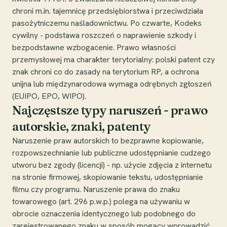
chroni m.in. tajemnicę przedsiębiorstwa i przeciwdziała
pasożytniczemu naśladownictwu. Po czwarte, Kodeks
cywilny - podstawa roszczeń o naprawienie szkody i
bezpodstawne wzbogacenie. Prawo własności
przemysłowej ma charakter terytorialny: polski patent czy
znak chroni co do zasady na terytorium RP, a ochrona
unijna lub międzynarodowa wymaga odrębnych zgłoszeń
(EUIPO, EPO, WIPO).
Najczęstsze typy naruszeń - prawo
autorskie, znaki, patenty
Naruszenie praw autorskich to bezprawne kopiowanie,
rozpowszechnianie lub publiczne udostępnianie cudzego
utworu bez zgody (licencji) - np. użycie zdjęcia z internetu
na stronie firmowej, skopiowanie tekstu, udostępnianie
filmu czy programu. Naruszenie prawa do znaku
towarowego (art. 296 p.w.p.) polega na używaniu w
obrocie oznaczenia identycznego lub podobnego do
zarejestrowanego znaku w sposób mogący wprowadzić