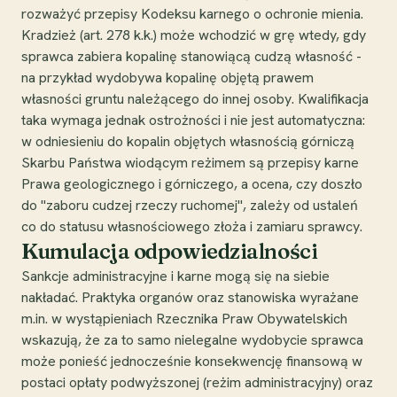
rozważyć przepisy Kodeksu karnego o ochronie mienia.
Kradzież (art. 278 k.k.) może wchodzić w grę wtedy, gdy
sprawca zabiera kopalinę stanowiącą cudzą własność -
na przykład wydobywa kopalinę objętą prawem
własności gruntu należącego do innej osoby. Kwalifikacja
taka wymaga jednak ostrożności i nie jest automatyczna:
w odniesieniu do kopalin objętych własnością górniczą
Skarbu Państwa wiodącym reżimem są przepisy karne
Prawa geologicznego i górniczego, a ocena, czy doszło
do "zaboru cudzej rzeczy ruchomej", zależy od ustaleń
co do statusu własnościowego złoża i zamiaru sprawcy.
Kumulacja odpowiedzialności
Sankcje administracyjne i karne mogą się na siebie
nakładać. Praktyka organów oraz stanowiska wyrażane
m.in. w wystąpieniach Rzecznika Praw Obywatelskich
wskazują, że za to samo nielegalne wydobycie sprawca
może ponieść jednocześnie konsekwencję finansową w
postaci opłaty podwyższonej (reżim administracyjny) oraz