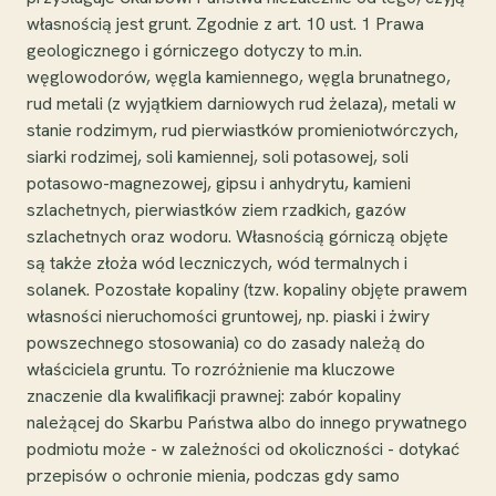
własnością jest grunt. Zgodnie z art. 10 ust. 1 Prawa
geologicznego i górniczego dotyczy to m.in.
węglowodorów, węgla kamiennego, węgla brunatnego,
rud metali (z wyjątkiem darniowych rud żelaza), metali w
stanie rodzimym, rud pierwiastków promieniotwórczych,
siarki rodzimej, soli kamiennej, soli potasowej, soli
potasowo-magnezowej, gipsu i anhydrytu, kamieni
szlachetnych, pierwiastków ziem rzadkich, gazów
szlachetnych oraz wodoru. Własnością górniczą objęte
są także złoża wód leczniczych, wód termalnych i
solanek. Pozostałe kopaliny (tzw. kopaliny objęte prawem
własności nieruchomości gruntowej, np. piaski i żwiry
powszechnego stosowania) co do zasady należą do
właściciela gruntu. To rozróżnienie ma kluczowe
znaczenie dla kwalifikacji prawnej: zabór kopaliny
należącej do Skarbu Państwa albo do innego prywatnego
podmiotu może - w zależności od okoliczności - dotykać
przepisów o ochronie mienia, podczas gdy samo