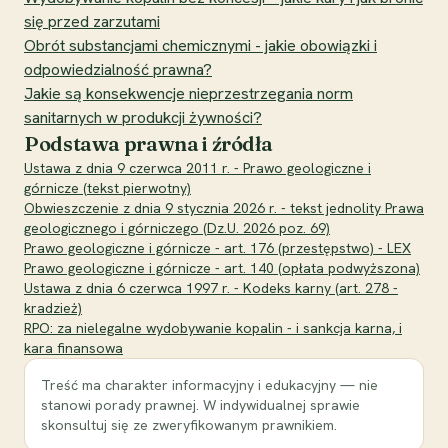
się przed zarzutami
Obrót substancjami chemicznymi - jakie obowiązki i
odpowiedzialność prawna?
Jakie są konsekwencje nieprzestrzegania norm
sanitarnych w produkcji żywności?
Podstawa prawna i źródła
Ustawa z dnia 9 czerwca 2011 r. - Prawo geologiczne i
górnicze (tekst pierwotny)
Obwieszczenie z dnia 9 stycznia 2026 r. - tekst jednolity Prawa
geologicznego i górniczego (Dz.U. 2026 poz. 69)
Prawo geologiczne i górnicze - art. 176 (przestępstwo) - LEX
Prawo geologiczne i górnicze - art. 140 (opłata podwyższona)
Ustawa z dnia 6 czerwca 1997 r. - Kodeks karny (art. 278 -
kradzież)
RPO: za nielegalne wydobywanie kopalin - i sankcja karna, i
kara finansowa
Treść ma charakter informacyjny i edukacyjny — nie
stanowi porady prawnej. W indywidualnej sprawie
skonsultuj się ze zweryfikowanym prawnikiem.