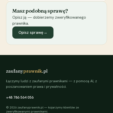
Masz podobną sprawę?
Opisz ją — dobierzemy zweryfikowanego
prawnika.
Opisz sprawę
→
zaufany
prawnik
.pl
Łączymy ludzi z zaufanymi prawnikami — z pomocą AI, z
poszanowaniem prawa i prywatności.
+48 786 564 056
©
2026
zaufanyprawnik.pl — kojarzymy klientów ze
zweryfikowanymi prawnikami.