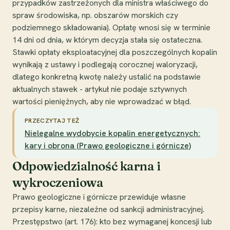
przypadków zastrzeżonych dla ministra właściwego do
spraw środowiska, np. obszarów morskich czy
podziemnego składowania). Opłatę wnosi się w terminie
14 dni od dnia, w którym decyzja stała się ostateczna.
Stawki opłaty eksploatacyjnej dla poszczególnych kopalin
wynikają z ustawy i podlegają corocznej waloryzacji,
dlatego konkretną kwotę należy ustalić na podstawie
aktualnych stawek - artykuł nie podaje sztywnych
wartości pieniężnych, aby nie wprowadzać w błąd.
PRZECZYTAJ TEŻ
Nielegalne wydobycie kopalin energetycznych:
kary i obrona (Prawo geologiczne i górnicze)
Odpowiedzialność karna i
wykroczeniowa
Prawo geologiczne i górnicze przewiduje własne
przepisy karne, niezależne od sankcji administracyjnej.
Przestępstwo (art. 176): kto bez wymaganej koncesji lub