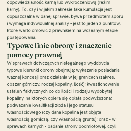
odpowiedzialność karną lub wykroczeniową (reżim
karny). To, czy i w jakim zakresie taka kumulacja jest
dopuszczalna w danej sprawie, bywa przedmiotem sporu
i wymaga indywidualnej analizy - jest to jeden z punktów,
które warto omówić z prawnikiem na wczesnym etapie
postępowania.
Typowe linie obrony i znaczenie
pomocy prawnej
W sprawach dotyczących nielegalnego wydobycia
typowe kierunki obrony obejmują: wykazanie posiadania
ważnej koncesji oraz działania w jej granicach (zakres,
obszar górniczy, rodzaj kopaliny, ilość); kwestionowanie
ustaleń faktycznych co do ilości i rodzaju wydobytej
kopaliny, na których opiera się opłata podwyższona;
podważanie kwalifikacji złoża i jego statusu
własnościowego (czy dana kopalina jest objęta
własnością górniczą, czy własnością gruntu); oraz - w
sprawach karnych - badanie strony podmiotowej, czyli