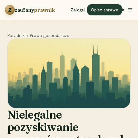
Przejdź do treści
Z
zaufany
prawnik
Zaloguj
Opisz sprawę
Poradniki
/
Prawo gospodarcze
Nielegalne
pozyskiwanie