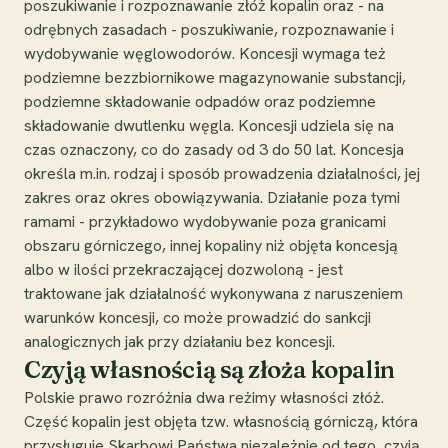
poszukiwanie i rozpoznawanie złóż kopalin oraz - na
odrębnych zasadach - poszukiwanie, rozpoznawanie i
wydobywanie węglowodorów. Koncesji wymaga też
podziemne bezzbiornikowe magazynowanie substancji,
podziemne składowanie odpadów oraz podziemne
składowanie dwutlenku węgla. Koncesji udziela się na
czas oznaczony, co do zasady od 3 do 50 lat. Koncesja
określa m.in. rodzaj i sposób prowadzenia działalności, jej
zakres oraz okres obowiązywania. Działanie poza tymi
ramami - przykładowo wydobywanie poza granicami
obszaru górniczego, innej kopaliny niż objęta koncesją
albo w ilości przekraczającej dozwoloną - jest
traktowane jak działalność wykonywana z naruszeniem
warunków koncesji, co może prowadzić do sankcji
analogicznych jak przy działaniu bez koncesji.
Czyją własnością są złoża kopalin
Polskie prawo rozróżnia dwa reżimy własności złóż.
Część kopalin jest objęta tzw. własnością górniczą, która
przysługuje Skarbowi Państwa niezależnie od tego, czyją