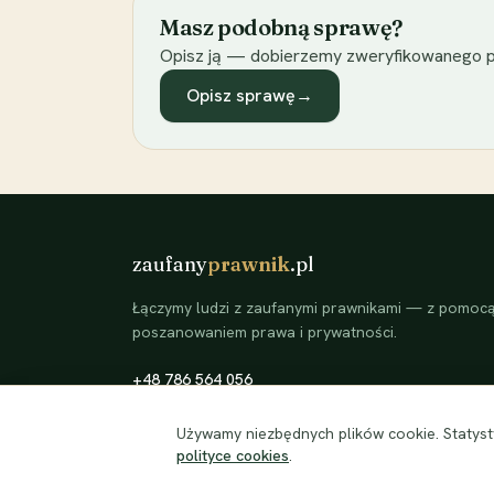
Masz podobną sprawę?
Opisz ją — dobierzemy zweryfikowanego p
Opisz sprawę
→
zaufany
prawnik
.pl
Łączymy ludzi z zaufanymi prawnikami — z pomocą 
poszanowaniem prawa i prywatności.
+48 786 564 056
©
2026
zaufanyprawnik.pl — kojarzymy klientów ze
Używamy niezbędnych plików cookie. Statysty
zweryfikowanymi prawnikami.
polityce cookies
.