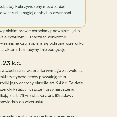
 osobiste). Pokrzywdzony może żądać
ylko wizerunku nagiej osoby lub czynności
w polskim prawie chroniony podwójnie - jako
ksie cywilnym. Oznacza to konkretne
wyjaśnia, na czym opiera się ochrona wizerunku,
harakter informacyjny i nie zastępuje
 23 k.c.
rozpowszechnianie wizerunku wymaga zezwolenia
rakterystyczne cechy pozwalające ją
dki jego ochrony określa art. 24 k.c. Te dwie
szeroki katalog roszczeń przy naruszeniu
ają z art. 78 w związku z art. 83 ustawy
odpowiednio do wizerunku.
izerunku osoby powszechnie znanej, jeżeli