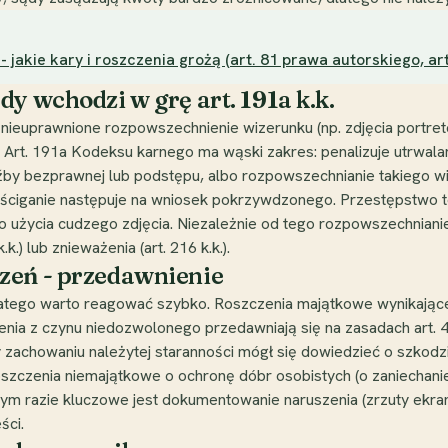
akie kary i roszczenia grożą (art. 81 prawa autorskiego, art.
y wchodzi w grę art. 191a k.k.
nieuprawnione rozpowszechnienie wizerunku (np. zdjęcia portret
Art. 191a Kodeksu karnego ma wąski zakres: penalizuje utrwalan
źby bezprawnej lub podstępu, albo rozpowszechnianie takiego wi
a ściganie następuje na wniosek pokrzywdzonego. Przestępstwo t
go użycia cudzego zdjęcia. Niezależnie od tego rozpowszechniani
.) lub znieważenia (art. 216 k.k.).
zeń - przedawnienie
atego warto reagować szybko. Roszczenia majątkowe wynikające 
ia z czynu niedozwolonego przedawniają się na zasadach art. 442
achowaniu należytej staranności mógł się dowiedzieć o szkodzie
Roszczenia niemajątkowe o ochronę dóbr osobistych (o zaniechanie
ym razie kluczowe jest dokumentowanie naruszenia (zrzuty ekra
ści.