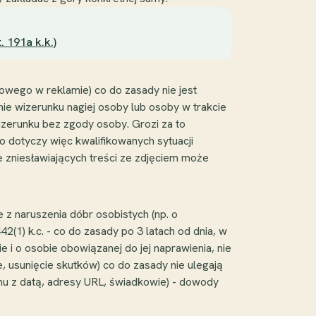
 191a k.k.)
owego w reklamie) co do zasady nie jest
ie wizerunku nagiej osoby lub osoby w trakcie
zerunku bez zgody osoby. Grozi za to
o dotyczy więc kwalifikowanych sytuacji
e zniesławiających treści ze zdjęciem może
z naruszenia dóbr osobistych (np. o
(1) k.c. - co do zasady po 3 latach od dnia, w
 i o osobie obowiązanej do jej naprawienia, nie
, usunięcie skutków) co do zasady nie ulegają
nu z datą, adresy URL, świadkowie) - dowody