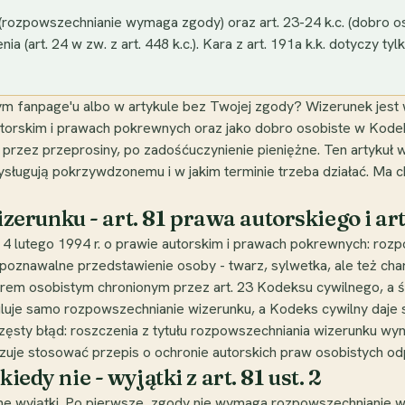
 (rozpowszechnianie wymaga zgody) oraz art. 23-24 k.c. (dobro
ia (art. 24 w zw. z art. 448 k.c.). Kara z art. 191a k.k. dotyczy t
zym fanpage'u albo w artykule bez Twojej zgody? Wizerunek jest 
torskim i prawach pokrewnych oraz jako dobro osobiste w Kode
, przez przeprosiny, po zadośćuczynienie pieniężne. Ten artykuł 
zysługują pokrzywdzonemu i w jakim terminie trzeba działać. Ma c
unku - art. 81 prawa autorskiego i art.
dnia 4 lutego 1994 r. o prawie autorskim i prawach pokrewnych: 
poznawalne przedstawienie osoby - twarz, sylwetka, ale też cha
rem osobistym chronionym przez art. 23 Kodeksu cywilnego, a śro
uluje samo rozpowszechnianie wizerunku, a Kodeks cywilny daje 
sty błąd: roszczenia z tytułu rozpowszechniania wizerunku wynik
nakazuje stosować przepis o ochronie autorskich praw osobistych 
iedy nie - wyjątki z art. 81 ust. 2
tne wyjątki. Po pierwsze, zgody nie wymaga rozpowszechnianie w