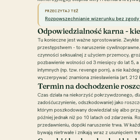
PRZECZYTAJ TEŻ
Rozpowszechnianie wizerunku bez zgody - j
Odpowiedzialność karna - kied
Tu konieczne jest ważne sprostowanie. Zwykłe 
przestępstwem - to naruszenie cywilnoprawne. 
czynności seksualnej z użyciem przemocy, gro
pozbawienie wolności od 3 miesięcy do lat 5, 
intymnych (np. tzw. revenge porn), a nie każde
wyczerpywać znamiona zniesławienia (art. 212 k.k
Termin na dochodzenie roszc
Czas działa na niekorzyść pokrzywdzonego, dl
zadośćuczynienie, odszkodowanie) jako roszczen
którym poszkodowany dowiedział się albo przy z
później jednak niż po 10 latach od zdarzenia. 
przedawnieniu, dopóki naruszenie trwa. W każd
bywają nietrwałe i znikają wraz z usunięciem tre