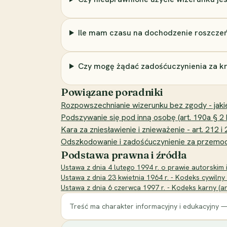
Ile mam czasu na dochodzenie roszcze
Czy mogę żądać zadośćuczynienia za krz
Powiązane poradniki
Rozpowszechnianie wizerunku bez zgody - jakie k
Podszywanie się pod inną osobę (art. 190a § 2 k.
Kara za zniesławienie i znieważenie - art. 212
Odszkodowanie i zadośćuczynienie za przemoc 
Podstawa prawna i źródła
Ustawa z dnia 4 lutego 1994 r. o prawie autorskim 
Ustawa z dnia 23 kwietnia 1964 r. - Kodeks cywilny (
Ustawa z dnia 6 czerwca 1997 r. - Kodeks karny (ar
Treść ma charakter informacyjny i edukacyjny —