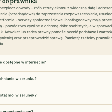
dy do prawnika
abezpiecz dowody - zrób zrzuty ekranu z widoczną datą i adresem
anie (przedsądowe) do zaprzestania rozpowszechniania, usunięci
platformie - serwisy społecznościowe i hostingodawcy mają proc
wą - powództwo cywilne o ochronę dóbr osobistych, a w sprawa
 k.k. Adwokat lub radca prawny pomoże ocenić podstawę i warto
zynienie) oraz przeprowadzić sprawę. Pamiętaj: rzetelny prawnik 
du.
ie dostępne w internecie?
chnianie wizerunku?
stał mój wizerunek?
st przestępstwem?