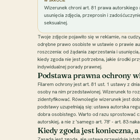
W SKRÓCIE
Wizerunek chroni art. 81 prawa autorskiego
usunięcia zdjęcia, przeprosin i zadośćuczynien
seksualnej.
Twoje zdjęcie pojawiło się w reklamie, na cud
odrębne prawo osobiste w ustawie o prawie au
roszczenia: od żądania zaprzestania i usunięcia
kiedy zgoda nie jest potrzebna, jakie środki pr
indywidualnej porady prawnej.
Podstawa prawna ochrony wizer
Filarem ochrony jest art. 81 ust. 1 ustawy z 
osoby na nim przedstawionej. Wizerunek to roz
zidentyfikować. Równolegle wizerunek jest dob
podstawy uzupełniają się: ustawa autorska reg
dobra osobistego. Warto od razu sprostować czę
autorskiej, a nie z 'samego art. 78' - art. 83 
Kiedy zgoda jest konieczna, a k
Zasadą jest zgoda, ale ustawa przewiduje isto