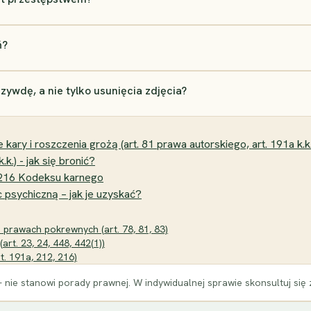
ń?
ywdę, a nie tylko usunięcia zdjęcia?
ary i roszczenia grożą (art. 81 prawa autorskiego, art. 191a k.k.
k.) - jak się bronić?
 i 216 Kodeksu karnego
psychiczną – jak je uzyskać?
i prawach pokrewnych (art. 78, 81, 83)
art. 23, 24, 448, 442(1))
t. 191a, 212, 216)
 nie stanowi porady prawnej. W indywidualnej sprawie skonsultuj się