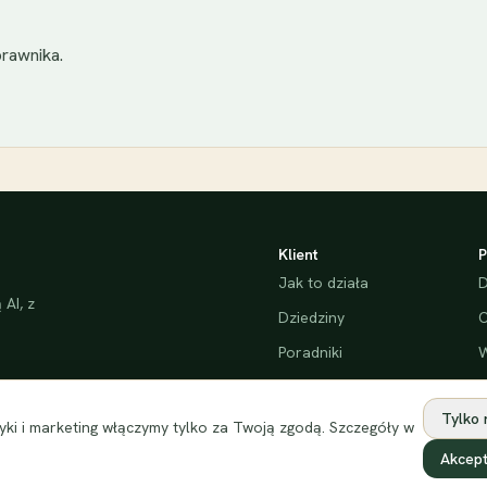
rawnika.
Klient
P
Jak to działa
D
AI, z
Dziedziny
C
Poradniki
W
Bezpieczeństwo
Tylko
ki i marketing włączymy tylko za Twoją zgodą. Szczegóły w
Akcept