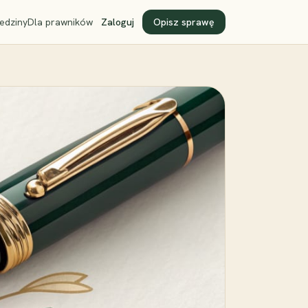
edziny
Dla prawników
Zaloguj
Opisz sprawę