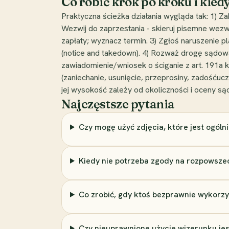
Co robić krok po kroku i kie
Praktyczna ścieżka działania wygląda tak: 1) Z
Wezwij do zaprzestania - skieruj pisemne wezw
zapłaty; wyznacz termin. 3) Zgłoś naruszenie 
(notice and takedown). 4) Rozważ drogę sądo
zawiadomienie/wniosek o ściganie z art. 191a
(zaniechanie, usunięcie, przeprosiny, zadośćuc
jej wysokość zależy od okoliczności i oceny są
Najczęstsze pytania
Czy mogę użyć zdjęcia, które jest ogóln
Kiedy nie potrzeba zgody na rozpowsze
Co zrobić, gdy ktoś bezprawnie wykorzy
Czy nieuprawnione użycie wizerunku je