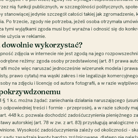
z nią funkcji publicznych, w szczególności politycznych, społec
tanowiącej jedynie szczegół całości takiej jak zgromadzenie, kra
ęcia. Po trzecie, zgody nie potrzeba, jeżeli osoba otrzymała um
 Poza tymi wyjątkami zgoda musi być wyraźna i odnosić się do kon
nie użycia w reklamie.
a dowolnie wykorzystać?
ność zdjęcia w internecie nie jest zgodą na jego rozpowszechnia
wa odrębne reżimy: zgoda osoby przedstawionej (art. 81 prawa au
grafii może więc naruszać jednocześnie wizerunek modela i prawa
sobisty, prawo cytatu) ma wąski zakres i nie legalizuje komercyjn
by na zdjęciu i licencję od autora fotografii, a w razie wątpliwośc
ją pokrzywdzonemu
 § 1 k.c. można żądać: zaniechania działania naruszającego (usunię
 odpowiedniej treści i formie - przeprosin), a w razie szkody ma
. z art. 448 k.c. pozwala dochodzić zadośćuczynienia pieniężnego
wy autorskiej (art. 78 w zw. z art. 83) przysługują analogiczne 
winione. Wysokość zadośćuczynienia zależy od okoliczności - ska
y; sądy zasądzają kwoty bardzo zróżnicowane, dlatego nie należ