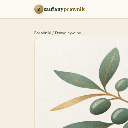
Przejdź do treści
zaufany
prawnik
Z
Poradniki
/
Prawo cywilne