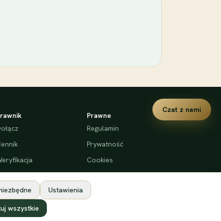
Czat z nami
rawnik
Prawne
ołącz
Regulamin
ennik
Prywatność
eryfikacja
Cookies
Deklaracja dostępności
 niezbędne
Ustawienia
uj wszystkie