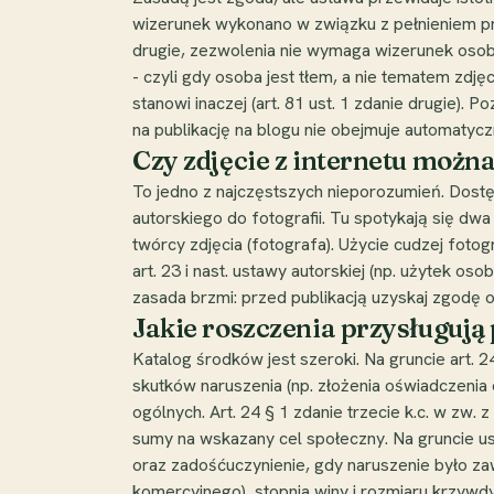
wizerunek wykonano w związku z pełnieniem prze
drugie, zezwolenia nie wymaga wizerunek osoby s
- czyli gdy osoba jest tłem, a nie tematem zdj
stanowi inaczej (art. 81 ust. 1 zdanie drugie).
na publikację na blogu nie obejmuje automatycz
Czy zdjęcie z internetu możn
To jedno z najczęstszych nieporozumień. Dostęp
autorskiego do fotografii. Tu spotykają się d
twórcy zdjęcia (fotografa). Użycie cudzej foto
art. 23 i nast. ustawy autorskiej (np. użytek o
zasada brzmi: przed publikacją uzyskaj zgodę oso
Jakie roszczenia przysługu
Katalog środków jest szeroki. Na gruncie art. 24
skutków naruszenia (np. złożenia oświadczenia o
ogólnych. Art. 24 § 1 zdanie trzecie k.c. w zw
sumy na wskazany cel społeczny. Na gruncie usta
oraz zadośćuczynienie, gdy naruszenie było za
komercyjnego), stopnia winy i rozmiaru krzywd