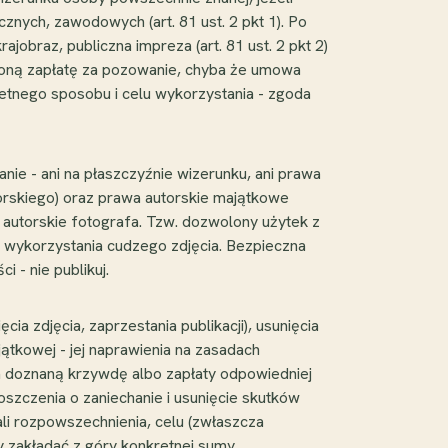
znych, zawodowych (art. 81 ust. 2 pkt 1). Po
jobraz, publiczna impreza (art. 81 ust. 2 pkt 2)
ówioną zapłatę za pozowanie, chyba że umowa
kretnego sposobu i celu wykorzystania - zgoda
nie - ani na płaszczyźnie wizerunku, ani prawa
torskiego) oraz prawa autorskie majątkowe
 autorskie fotografa. Tzw. dozwolony użytek z
ego wykorzystania cudzego zdjęcia. Bezpieczna
i - nie publikuj.
cia zdjęcia, zaprzestania publikacji), usunięcia
jątkowej - jej naprawienia na zasadach
 za doznaną krzywdę albo zapłaty odpowiedniej
roszczenia o zaniechanie i usunięcie skutków
li rozpowszechnienia, celu (zwłaszcza
y zakładać z góry konkretnej sumy.