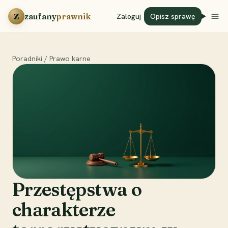
Przejdź do treści
Z
zaufany
prawnik
Zaloguj
Opisz sprawę
Poradniki
/
Prawo karne
Przestępstwa o
charakterze