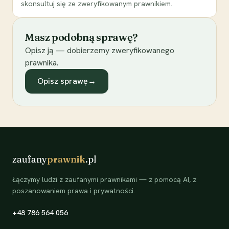
skonsultuj się ze zweryfikowanym prawnikiem.
Masz podobną sprawę?
Opisz ją — dobierzemy zweryfikowanego
prawnika.
Opisz sprawę
→
zaufany
prawnik
.pl
Łączymy ludzi z zaufanymi prawnikami — z pomocą AI, z
poszanowaniem prawa i prywatności.
+48 786 564 056