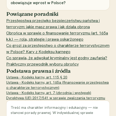
obowiązuje wprost w Polsce?
Powiązane poradniki
Przestępstwa przeciwko bezpieczeństwu państwa i
terroryzm: jakie masz prawa i jak działa obrona
Obrońca w sprawie o finansowanie terroryzmu (art. 165a
k.k.) — rola, strategie i prawa oskarżonego
Co grozi za przestępstwo o charakterze terrorystycznym
w Polsce? Kary z Kodeksu karnego
Co sprawia, że adwokat kryminalny jest godny zaufania?
Praktyczny przewodnik wyboru obrońcy
Podstawa prawna i źródła
Ustawa - Kodeks karny, art. 115 § 20
Ustawa - Kodeks karny, art. 165a (finansowanie przestępstwa
o charakterze terrorystycznym)
Ustawa - Kodeks karny, art. 7 (zbrodnia i występek)
Dyrektywa (UE) 2017/541 w sprawie zwalczania terroryzmu
Treść ma charakter informacyjny i edukacyjny — nie
stanowi porady prawnej. W indywidualnej sprawie