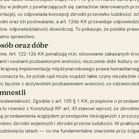
by w jednym z powtarzających się zamachów skierowanych przeci
rtacje), co odpowiada koncepcji zbrodni przeciwko ludzkości. Ist
odni oraz ich pochwalanie, a art. 126b KK przewiduje odpowiedzi
 (tzw. odpowiedzialność dowódcza). To pokazuje, że polskie pra
samo sprawstwo.
osób oraz dóbr
ne. Art. 122-126 KK penalizują m.in. stosowanie zakazanych śro
eńcami i osobami pozbawionymi wolności, niszczenie dóbr kultur
ią krajową implementację międzynarodowego prawa humanitarneg
i oznacza to, że polski sąd może osądzić takie czyny niezależni
, łącznie z dożywotnim pozbawieniem wolności, co odzwierciedl
amnestii
rzedawnialność. Zgodnie z art. 105 § 1 KK, przepisów o przedawni
 to również z Konstytucji RP: art. 43 stanowi wprost, że zbrodni
bieg przedawnienia względem przestępstw nieściganych z przyczy
wobec zbrodni wojennych i zbrodni przeciw ludzkości. W praktyc
udziesięciu latach — co ma fundamentalne znaczenie przy ścigani