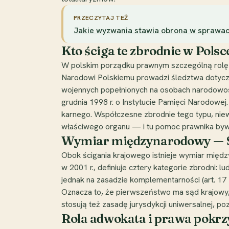
PRZECZYTAJ TEŻ
Jakie wyzwania stawia obrona w sprawach
Kto ściga te zbrodnie w Polsc
W polskim porządku prawnym szczególną rolę o
Narodowi Polskiemu prowadzi śledztwa dotycząc
wojennych popełnionych na osobach narodowości
grudnia 1998 r. o Instytucie Pamięci Narodow
karnego. Współczesne zbrodnie tego typu, nie
właściwego organu — i tu pomoc prawnika byw
Wymiar międzynarodowy — S
Obok ścigania krajowego istnieje wymiar międ
w 2001 r., definiuje cztery kategorie zbrodni: 
jednak na zasadzie komplementarności (art. 17 
Oznacza to, że pierwszeństwo ma sąd krajowy,
stosują też zasadę jurysdykcji uniwersalnej, p
Rola adwokata i prawa pokr