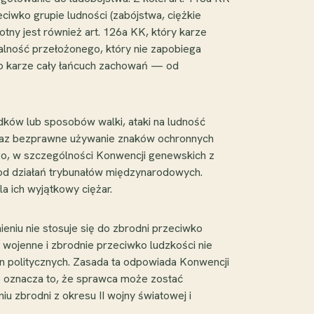
wko grupie ludności (zabójstwa, ciężkie
otny jest również art. 126a KK, który karze
alność przełożonego, który nie zapobiega
wo karze cały łańcuch zachowań — od
dków lub sposobów walki, ataki na ludność
y oraz bezprawne używanie znaków ochronnych
o, w szczególności Konwencji genewskich z
e od działań trybunałów międzynarodowych.
a ich wyjątkowy ciężar.
eniu nie stosuje się do zbrodni przeciwko
e wojenne i zbrodnie przeciwko ludzkości nie
n politycznych. Zasada ta odpowiada Konwencji
e oznacza to, że sprawca może zostać
u zbrodni z okresu II wojny światowej i