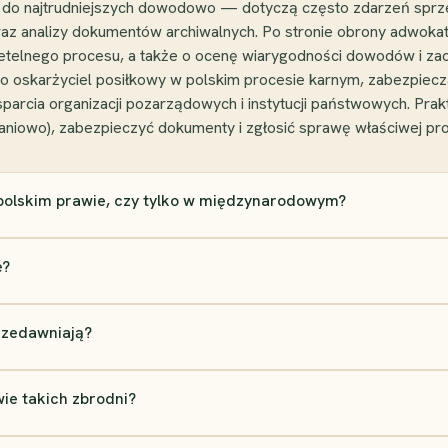
ą do najtrudniejszych dowodowo — dotyczą często zdarzeń sprze
oraz analizy dokumentów archiwalnych. Po stronie obrony adwoka
zetelnego procesu, a także o ocenę wiarygodności dowodów i z
 oskarżyciel posiłkowy w polskim procesie karnym, zabezpiecz
parcia organizacji pozarządowych i instytucji państwowych. Pr
graniowo), zabezpieczyć dokumenty i zgłosić sprawę właściwej pro
polskim prawie, czy tylko w międzynarodowym?
e?
rzedawniają?
ie takich zbrodni?