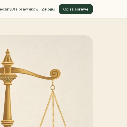
edziny
Dla prawników
Zaloguj
Opisz sprawę