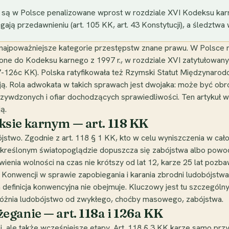
 są w Polsce penalizowane wprost w rozdziale XVI Kodeksu karn
ają przedawnieniu (art. 105 KK, art. 43 Konstytucji), a śledztw
o najpoważniejsze kategorie przestępstw znane prawu. W Polsce
 do Kodeksu karnego z 1997 r., w rozdziale XVI zatytułowany
7-126c KK). Polska ratyfikowała też Rzymski Statut Międzynaro
ą. Rola adwokata w takich sprawach jest dwojaka: może być obr
wdzonych i ofiar dochodzących sprawiedliwości. Ten artykuł wyja
ą.
sie karnym — art. 118 KK
stwo. Zgodnie z art. 118 § 1 KK, kto w celu wyniszczenia w cało
 określonym światopoglądzie dopuszcza się zabójstwa albo powo
wienia wolności na czas nie krótszy od lat 12, karze 25 lat poz
o Konwencji w sprawie zapobiegania i karania zbrodni ludobójstwa
definicja konwencyjna nie obejmuje. Kluczowy jest tu szczególny 
dróżnia ludobójstwo od zwykłego, choćby masowego, zabójstwa.
eganie — art. 118a i 126a KK
i, ale także wcześniejsze etapy. Art. 118 § 3 KK karze samo prz