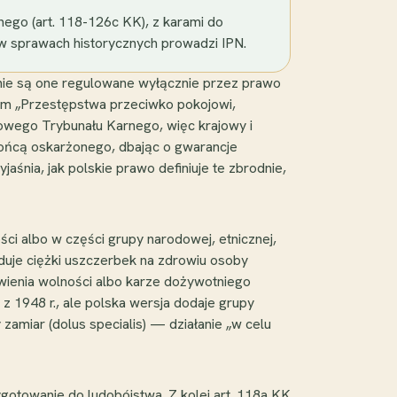
ego (art. 118-126c KK), z karami do
a w sprawach historycznych prowadzi IPN.
 nie są one regulowane wyłącznie przez prawo
m „Przestępstwa przeciwko pokojowi,
dowego Trybunału Karnego, więc krajowy i
ońcą oskarżonego, dbając o gwarancje
śnia, jak polskie prawo definiuje te zbrodnie,
ści albo w części grupy narodowej, etnicznej,
duje ciężki uszczerbek na zdrowiu osoby
bawienia wolności albo karze dożywotniego
 z 1948 r., ale polska wersja dodaje grupy
zamiar (dolus specialis) — działanie „w celu
ygotowanie do ludobójstwa. Z kolei art. 118a KK