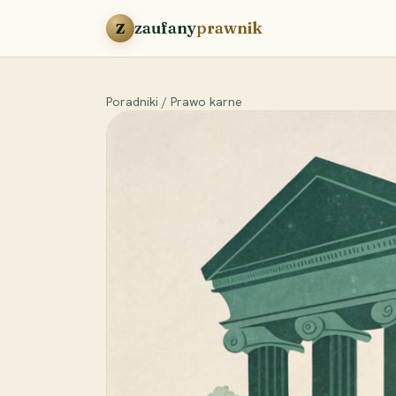
Przejdź do treści
zaufany
prawnik
Z
Poradniki
/
Prawo karne