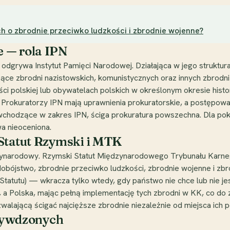
 o zbrodnie przeciwko ludzkości i zbrodnie wojenne?
e — rola IPN
dgrywa Instytut Pamięci Narodowej. Działająca w jego struktur
e zbrodni nazistowskich, komunistycznych oraz innych zbrodni 
 polskiej lub obywatelach polskich w określonym okresie histo
ej. Prokuratorzy IPN mają uprawnienia prokuratorskie, a postę
wchodzące w zakres IPN, ściga prokuratura powszechna. Dla po
a nieoceniona.
tatut Rzymski i MTK
zynarodowy. Rzymski Statut Międzynarodowego Trybunału Karneg
ludobójstwo, zbrodnie przeciwko ludzkości, zbrodnie wojenne i zb
Statutu) — wkracza tylko wtedy, gdy państwo nie chce lub nie je
 a Polska, mając pełną implementację tych zbrodni w KK, co do
ozwalającą ścigać najcięższe zbrodnie niezależnie od miejsca ich 
zywdzonych