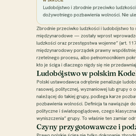
W SKRÓCIE
Ludobójstwo i zbrodnie przeciwko ludzkości
dożywotniego pozbawienia wolności. Nie uleg
Zbrodnie przeciwko ludzkości i ludobójstwo t
międzynarodowe — zostały wprost wprowadzone
ludzkości oraz przestępstwa wojenne” (art. 11
międzynarodowy porządek prawny współistniej
rzetelnego procesu, albo pełnomocnikiem pokrzy
kto je ściga i dlaczego nigdy się nie przedawniaj
Ludobójstwo w polskim Kodek
Polski ustawodawca odrębnie penalizuje ludobój
rasowej, politycznej, wyznaniowej lub grupy o
należącej do takiej grupy, podlega karze pozba
pozbawienia wolności. Definicja ta nawiązuje d
polityczne i światopoglądowe, czego klasyczna 
wyniszczenia” grupy. To właśnie ten zamiar o
Czyny przygotowawcze i podż
Prawo polskie ściga nie tylko dokonanie zbrodn