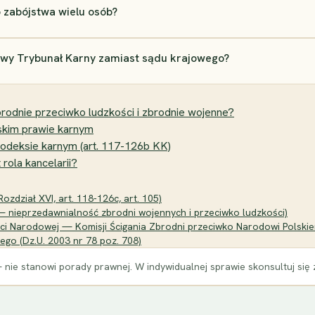
 zabójstwa wielu osób?
owy Trybunał Karny zamiast sądu krajowego?
rodnie przeciwko ludzkości i zbrodnie wojenne?
lskim prawie karnym
odeksie karnym (art. 117-126b KK)
rola kancelarii?
zdział XVI, art. 118-126c, art. 105)
4 — nieprzedawnialność zbrodni wojennych i przeciwko ludzkości)
ięci Narodowej — Komisji Ścigania Zbrodni przeciwko Narodowi Polski
go (Dz.U. 2003 nr 78 poz. 708)
 nie stanowi porady prawnej. W indywidualnej sprawie skonsultuj się