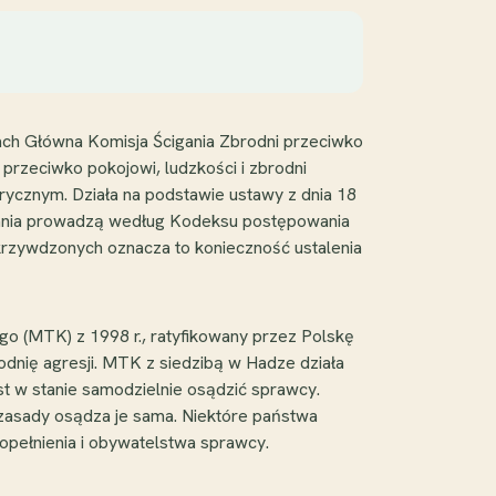
ach Główna Komisja Ścigania Zbrodni przeciwko
przeciwko pokojowi, ludzkości i zbrodni
rycznym. Działa na podstawie ustawy z dnia 18
powania prowadzą według Kodeksu postępowania
krzywdzonych oznacza to konieczność ustalenia
o (MTK) z 1998 r., ratyfikowany przez Polskę
rodnię agresji. MTK z siedzibą w Hadze działa
st w stanie samodzielnie osądzić sprawcy.
 zasady osądza je sama. Niektóre państwa
popełnienia i obywatelstwa sprawcy.