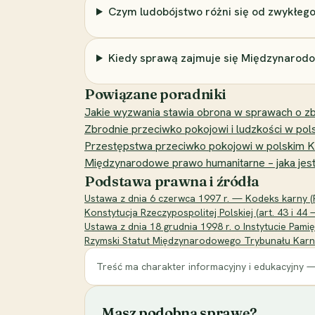
Czym ludobójstwo różni się od zwykłego
Kiedy sprawą zajmuje się Międzynarod
Powiązane poradniki
Jakie wyzwania stawia obrona w sprawach o zb
Zbrodnie przeciwko pokojowi i ludzkości w po
Przestępstwa przeciwko pokojowi w polskim K
Międzynarodowe prawo humanitarne – jaka jest 
Podstawa prawna i źródła
Ustawa z dnia 6 czerwca 1997 r. — Kodeks karny (Ro
Konstytucja Rzeczypospolitej Polskiej (art. 43 i 4
Ustawa z dnia 18 grudnia 1998 r. o Instytucie Pam
Rzymski Statut Międzynarodowego Trybunału Karne
Treść ma charakter informacyjny i edukacyjny —
Masz podobną sprawę?