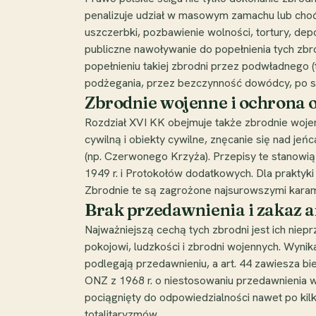
penalizuje udział w masowym zamachu lub choć
uszczerbki, pozbawienie wolności, tortury, depo
publiczne nawoływanie do popełnienia tych zbr
popełnieniu takiej zbrodni przez podwładnego
podżegania, przez bezczynność dowódcy, po 
Zbrodnie wojenne i ochrona 
Rozdział XVI KK obejmuje także zbrodnie wojen
cywilną i obiekty cywilne, znęcanie się nad j
(np. Czerwonego Krzyża). Przepisy te stanow
1949 r. i Protokołów dodatkowych. Dla praktyk
Zbrodnie te są zagrożone najsurowszymi karami
Brak przedawnienia i zakaz 
Najważniejszą cechą tych zbrodni jest ich niep
pokojowi, ludzkości i zbrodni wojennych. Wynika
podlegają przedawnieniu, a art. 44 zawiesza 
ONZ z 1968 r. o niestosowaniu przedawnienia 
pociągnięty do odpowiedzialności nawet po kilk
totalitaryzmów.