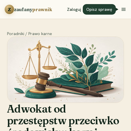
Przejdź do treści
Z
zaufany
prawnik
Zaloguj
Opisz sprawę
Poradniki
/
Prawo karne
Adwokat od
przestępstw przeciwko