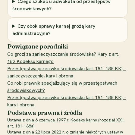
Czego szukać u adwokata od przestępstw
środowiskowych?
Czy obok sprawy karnej grożą kary
administracyjne?
Powiązane poradniki
Co grozi za zanieczyszczanie środowiska? Kary z art.
182 Kodeksu karnego
Przestępstwa przeciwko środowisku (art. 181–188 KK) –
zanieczyszczenie, kary i obrona
Co robi prawnik specjalizujący się w przestępstwach
środowiskowych?
Przestępstwa przeciwko środowisku (art. 181–188 KK) –
kary i obrona
Podstawa prawna i źródła
Ustawa z dnia 6 czerwca 1997 r. Kodeks karny (rozdział XXII,
art. 181-188a)
Ustawa z dnia 22 lipca 2022 r. o zmianie niektórych ustaw w