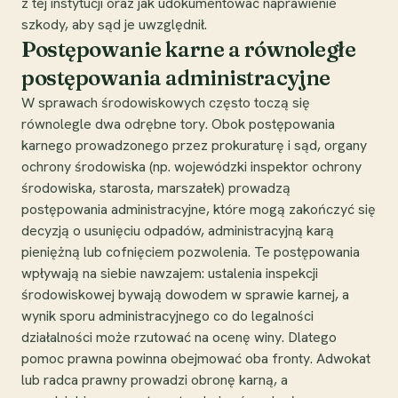
z tej instytucji oraz jak udokumentować naprawienie
szkody, aby sąd je uwzględnił.
Postępowanie karne a równoległe
postępowania administracyjne
W sprawach środowiskowych często toczą się
równolegle dwa odrębne tory. Obok postępowania
karnego prowadzonego przez prokuraturę i sąd, organy
ochrony środowiska (np. wojewódzki inspektor ochrony
środowiska, starosta, marszałek) prowadzą
postępowania administracyjne, które mogą zakończyć się
decyzją o usunięciu odpadów, administracyjną karą
pieniężną lub cofnięciem pozwolenia. Te postępowania
wpływają na siebie nawzajem: ustalenia inspekcji
środowiskowej bywają dowodem w sprawie karnej, a
wynik sporu administracyjnego co do legalności
działalności może rzutować na ocenę winy. Dlatego
pomoc prawna powinna obejmować oba fronty. Adwokat
lub radca prawny prowadzi obronę karną, a