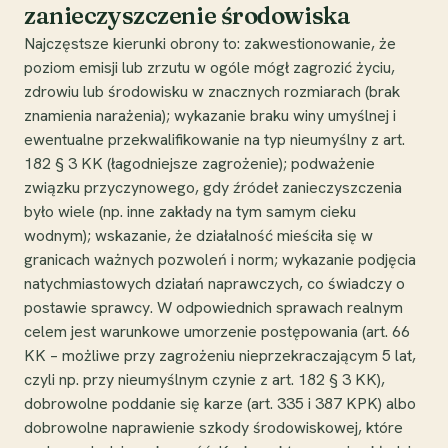
zanieczyszczenie środowiska
Najczęstsze kierunki obrony to: zakwestionowanie, że
poziom emisji lub zrzutu w ogóle mógł zagrozić życiu,
zdrowiu lub środowisku w znacznych rozmiarach (brak
znamienia narażenia); wykazanie braku winy umyślnej i
ewentualne przekwalifikowanie na typ nieumyślny z art.
182 § 3 KK (łagodniejsze zagrożenie); podważenie
związku przyczynowego, gdy źródeł zanieczyszczenia
było wiele (np. inne zakłady na tym samym cieku
wodnym); wskazanie, że działalność mieściła się w
granicach ważnych pozwoleń i norm; wykazanie podjęcia
natychmiastowych działań naprawczych, co świadczy o
postawie sprawcy. W odpowiednich sprawach realnym
celem jest warunkowe umorzenie postępowania (art. 66
KK – możliwe przy zagrożeniu nieprzekraczającym 5 lat,
czyli np. przy nieumyślnym czynie z art. 182 § 3 KK),
dobrowolne poddanie się karze (art. 335 i 387 KPK) albo
dobrowolne naprawienie szkody środowiskowej, które