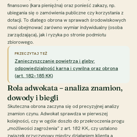
finansowo (kara pieniężna) oraz ponieść zakazy, np.
ubiegania się o zamówienia publiczne czy korzystania z
dotacji. To dlatego obrona w sprawach środowiskowych
musi obejmować zarówno wymiar indywidualny (osoba
zarządzająca), jak i ryzyka po stronie podmiotu
zbiorowego.
PRZECZYTAJ TEŻ
Zanieczyszczanie powietrza i gleby:
odpowiedzialność karna i cywilna oraz obrona
(art. 182–185 KK)
Rola adwokata – analiza znamion,
dowody i biegli
Skuteczna obrona zaczyna się od precyzyjnej analizy
znamion czynu. Adwokat sprawdza w pierwszej
kolejności, czy w ogóle doszło do przekroczenia progu
„możliwości zagrożenia” z art. 182 KK, czy ustalono
związek przyczynowy między działaniem klienta a