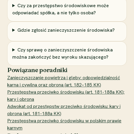
Czy za przestępstwo środowiskowe może
odpowiadać spółka, a nie tylko osoba?
Gdzie zgłosić zanieczyszczenie środowiska?
Czy sprawę o zanieczyszczenie środowiska
można zakończyć bez wyroku skazującego?
Powiązane poradniki
Zanieczyszczanie powietrza i gleby: odpowiedzialność
karna i cywilna oraz obrona (art. 182–185 KK)
Przestępstwa przeciwko środowisku (art. 181-188a KK):
kary i obrona
Adwokat od przestępstw przeciwko środowisku: kary i
obrona (art. 181-188a KK)
Przestępstwa przeciwko środowisku w polskim prawie
karnym