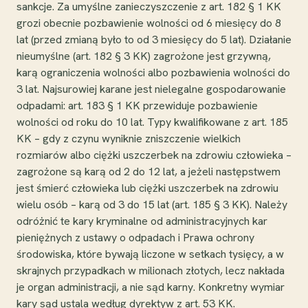
sankcje. Za umyślne zanieczyszczenie z art. 182 § 1 KK
grozi obecnie pozbawienie wolności od 6 miesięcy do 8
lat (przed zmianą było to od 3 miesięcy do 5 lat). Działanie
nieumyślne (art. 182 § 3 KK) zagrożone jest grzywną,
karą ograniczenia wolności albo pozbawienia wolności do
3 lat. Najsurowiej karane jest nielegalne gospodarowanie
odpadami: art. 183 § 1 KK przewiduje pozbawienie
wolności od roku do 10 lat. Typy kwalifikowane z art. 185
KK – gdy z czynu wyniknie zniszczenie wielkich
rozmiarów albo ciężki uszczerbek na zdrowiu człowieka –
zagrożone są karą od 2 do 12 lat, a jeżeli następstwem
jest śmierć człowieka lub ciężki uszczerbek na zdrowiu
wielu osób – karą od 3 do 15 lat (art. 185 § 3 KK). Należy
odróżnić te kary kryminalne od administracyjnych kar
pieniężnych z ustawy o odpadach i Prawa ochrony
środowiska, które bywają liczone w setkach tysięcy, a w
skrajnych przypadkach w milionach złotych, lecz nakłada
je organ administracji, a nie sąd karny. Konkretny wymiar
kary sąd ustala według dyrektyw z art. 53 KK.