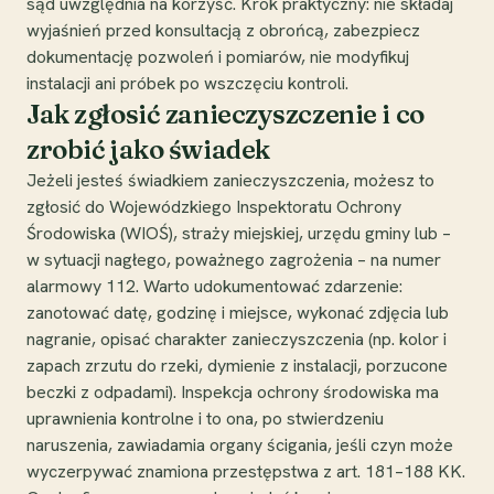
sąd uwzględnia na korzyść. Krok praktyczny: nie składaj
wyjaśnień przed konsultacją z obrońcą, zabezpiecz
dokumentację pozwoleń i pomiarów, nie modyfikuj
instalacji ani próbek po wszczęciu kontroli.
Jak zgłosić zanieczyszczenie i co
zrobić jako świadek
Jeżeli jesteś świadkiem zanieczyszczenia, możesz to
zgłosić do Wojewódzkiego Inspektoratu Ochrony
Środowiska (WIOŚ), straży miejskiej, urzędu gminy lub –
w sytuacji nagłego, poważnego zagrożenia – na numer
alarmowy 112. Warto udokumentować zdarzenie:
zanotować datę, godzinę i miejsce, wykonać zdjęcia lub
nagranie, opisać charakter zanieczyszczenia (np. kolor i
zapach zrzutu do rzeki, dymienie z instalacji, porzucone
beczki z odpadami). Inspekcja ochrony środowiska ma
uprawnienia kontrolne i to ona, po stwierdzeniu
naruszenia, zawiadamia organy ścigania, jeśli czyn może
wyczerpywać znamiona przestępstwa z art. 181–188 KK.