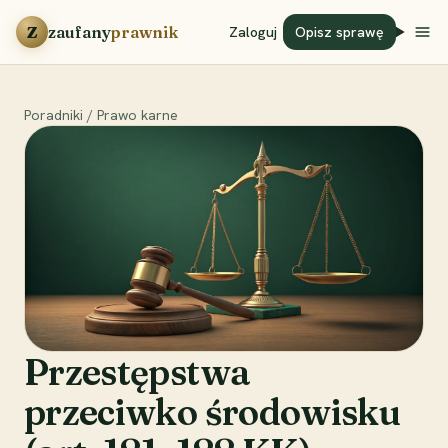
Przejdź do treści
Z
zaufany
prawnik
Zaloguj
Opisz sprawę
Poradniki
/
Prawo karne
Przestępstwa
przeciwko środowisku