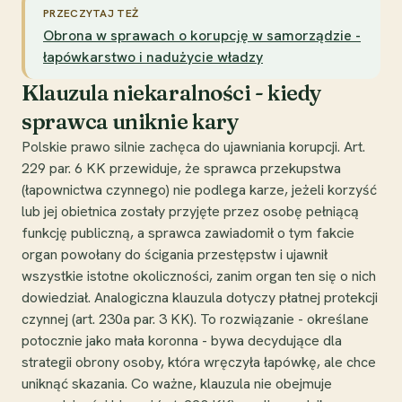
PRZECZYTAJ TEŻ
Obrona w sprawach o korupcję w samorządzie -
łapówkarstwo i nadużycie władzy
Klauzula niekaralności - kiedy
sprawca uniknie kary
Polskie prawo silnie zachęca do ujawniania korupcji. Art.
229 par. 6 KK przewiduje, że sprawca przekupstwa
(łapownictwa czynnego) nie podlega karze, jeżeli korzyść
lub jej obietnica zostały przyjęte przez osobę pełniącą
funkcję publiczną, a sprawca zawiadomił o tym fakcie
organ powołany do ścigania przestępstw i ujawnił
wszystkie istotne okoliczności, zanim organ ten się o nich
dowiedział. Analogiczna klauzula dotyczy płatnej protekcji
czynnej (art. 230a par. 3 KK). To rozwiązanie - określane
potocznie jako mała koronna - bywa decydujące dla
strategii obrony osoby, która wręczyła łapówkę, ale chce
uniknąć skazania. Co ważne, klauzula nie obejmuje