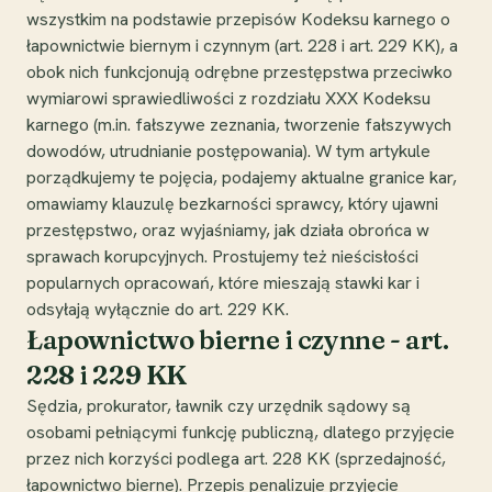
wszystkim na podstawie przepisów Kodeksu karnego o
łapownictwie biernym i czynnym (art. 228 i art. 229 KK), a
obok nich funkcjonują odrębne przestępstwa przeciwko
wymiarowi sprawiedliwości z rozdziału XXX Kodeksu
karnego (m.in. fałszywe zeznania, tworzenie fałszywych
dowodów, utrudnianie postępowania). W tym artykule
porządkujemy te pojęcia, podajemy aktualne granice kar,
omawiamy klauzulę bezkarności sprawcy, który ujawni
przestępstwo, oraz wyjaśniamy, jak działa obrońca w
sprawach korupcyjnych. Prostujemy też nieścisłości
popularnych opracowań, które mieszają stawki kar i
odsyłają wyłącznie do art. 229 KK.
Łapownictwo bierne i czynne - art.
228 i 229 KK
Sędzia, prokurator, ławnik czy urzędnik sądowy są
osobami pełniącymi funkcję publiczną, dlatego przyjęcie
przez nich korzyści podlega art. 228 KK (sprzedajność,
łapownictwo bierne). Przepis penalizuje przyjęcie