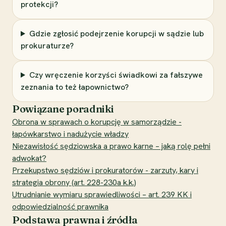
protekcji?
Gdzie zgłosić podejrzenie korupcji w sądzie lub
prokuraturze?
Czy wręczenie korzyści świadkowi za fałszywe
zeznania to też łapownictwo?
Powiązane poradniki
Obrona w sprawach o korupcję w samorządzie -
łapówkarstwo i nadużycie władzy
Niezawisłość sędziowska a prawo karne – jaką rolę pełni
adwokat?
Przekupstwo sędziów i prokuratorów - zarzuty, kary i
strategia obrony (art. 228-230a k.k.)
Utrudnianie wymiaru sprawiedliwości – art. 239 KK i
odpowiedzialność prawnika
Podstawa prawna i źródła