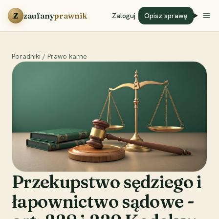
Przejdź do treści
Z
zaufany
prawnik
Zaloguj
Opisz sprawę
Poradniki
/
Prawo karne
Przekupstwo sędziego i
łapownictwo sądowe -