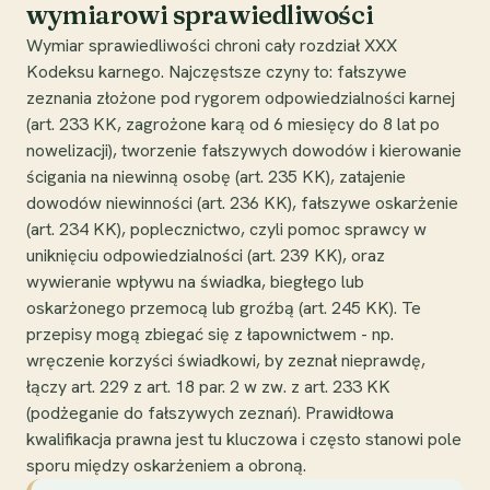
wymiarowi sprawiedliwości
Wymiar sprawiedliwości chroni cały rozdział XXX
Kodeksu karnego. Najczęstsze czyny to: fałszywe
zeznania złożone pod rygorem odpowiedzialności karnej
(art. 233 KK, zagrożone karą od 6 miesięcy do 8 lat po
nowelizacji), tworzenie fałszywych dowodów i kierowanie
ścigania na niewinną osobę (art. 235 KK), zatajenie
dowodów niewinności (art. 236 KK), fałszywe oskarżenie
(art. 234 KK), poplecznictwo, czyli pomoc sprawcy w
uniknięciu odpowiedzialności (art. 239 KK), oraz
wywieranie wpływu na świadka, biegłego lub
oskarżonego przemocą lub groźbą (art. 245 KK). Te
przepisy mogą zbiegać się z łapownictwem - np.
wręczenie korzyści świadkowi, by zeznał nieprawdę,
łączy art. 229 z art. 18 par. 2 w zw. z art. 233 KK
(podżeganie do fałszywych zeznań). Prawidłowa
kwalifikacja prawna jest tu kluczowa i często stanowi pole
sporu między oskarżeniem a obroną.