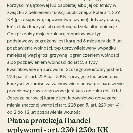
korzyści majątkowej lub osobistej albo jej obietnicy w
związku z pełnieniem funkcji publicznej. Z kolei art. 229
KK (przekupstwo, łapownictwo czynne) dotyczy osoby,
która taką korzyść lub obietnicę udziela albo obiecuje.
Oba przepisy mają strukturę stopniowaną: typ
podstawowy zagrożony jest karą od 6 miesięcy do 8 lat
pozbawienia wolności, typ uprzywilejowany wypadku
mniejszej wagi grozi grzywną, ograniczeniem wolności
albo pozbawieniem wolności do lat 2, a typy
kwalifikowane są surowsze. Szczególnie istotny jest art.
228 par. 3 i art. 229 par. 3 KK - przyjęcie lub udzielenie
korzyści w zamian za zachowanie stanowiące naruszenie
przepisów prawa zagrożone jest karą od roku do 10 lat.
Jeszcze surowiej karane jest łapownictwo dotyczące
mienia znacznej wartości (art. 228 par. 5, art. 229 par. 4) -
od 2 do 12 lat pozbawienia wolności.
Płatna protekcja i handel
wpływami - art. 230 i 230a KK