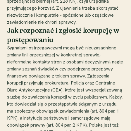
sprzedajności biernej (art. 228 KK), czyli urzędnika
przyjmującego korzyść. Z ujawnienia trzeba skorzystać
niezwłocznie i kompletnie - spóźnione lub częściowe
zawiadomienie nie chroni sprawcy.
Jak rozpoznać i zgłosić korupcję w
postępowaniu
Sygnałami ostrzegawczymi mogą być: nieuzasadnione
zmiany linii orzeczniczej w konkretnej sprawie,
nieformalne kontakty stron z osobami decyzyjnymi, nagłe
zmiany zeznań świadków czy podejrzane przepływy
finansowe powiązane z tokiem sprawy. Zgłoszenia
korupcji przyjmują prokuratura, Policja oraz Centralne
Biuro Antykorupcyjne (CBA), które jest wyspecjalizowaną
służbą do zwalczania korupcji w życiu publicznym. Każdy,
kto dowiedział się o przestępstwie ściganym z urzędu,
ma społeczny obowiązek zawiadomienia (art. 304 par. 1
KPK), a instytucje państwowe i samorządowe mają
obowiązek prawny (art. 304 par. 2 KPK). Polska jest też