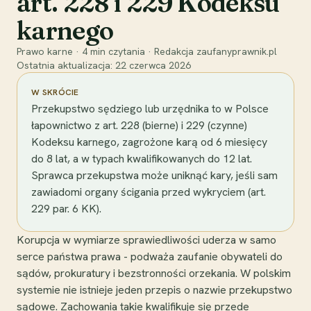
art. 228 i 229 Kodeksu
karnego
Prawo karne
·
4
min czytania
·
Redakcja zaufanyprawnik.pl
Ostatnia aktualizacja:
22 czerwca 2026
W SKRÓCIE
Przekupstwo sędziego lub urzędnika to w Polsce
łapownictwo z art. 228 (bierne) i 229 (czynne)
Kodeksu karnego, zagrożone karą od 6 miesięcy
do 8 lat, a w typach kwalifikowanych do 12 lat.
Sprawca przekupstwa może uniknąć kary, jeśli sam
zawiadomi organy ścigania przed wykryciem (art.
229 par. 6 KK).
Korupcja w wymiarze sprawiedliwości uderza w samo
serce państwa prawa - podważa zaufanie obywateli do
sądów, prokuratury i bezstronności orzekania. W polskim
systemie nie istnieje jeden przepis o nazwie przekupstwo
sądowe. Zachowania takie kwalifikuje się przede