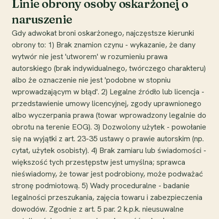
Linie obrony osoby oskarżonej o
naruszenie
Gdy adwokat broni oskarżonego, najczęstsze kierunki
obrony to: 1) Brak znamion czynu - wykazanie, że dany
wytwór nie jest 'utworem' w rozumieniu prawa
autorskiego (brak indywidualnego, twórczego charakteru)
albo że oznaczenie nie jest 'podobne w stopniu
wprowadzającym w błąd'. 2) Legalne źródło lub licencja -
przedstawienie umowy licencyjnej, zgody uprawnionego
albo wyczerpania prawa (towar wprowadzony legalnie do
obrotu na terenie EOG). 3) Dozwolony użytek - powołanie
się na wyjątki z art. 23-35 ustawy o prawie autorskim (np.
cytat, użytek osobisty). 4) Brak zamiaru lub świadomości -
większość tych przestępstw jest umyślna; sprawca
nieświadomy, że towar jest podrobiony, może podważać
stronę podmiotową. 5) Wady proceduralne - badanie
legalności przeszukania, zajęcia towaru i zabezpieczenia
dowodów. Zgodnie z art. 5 par. 2 k.p.k. nieusuwalne