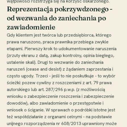
wątpliwości rozstrzyga się na korzyść oskarżonego.
Reprezentacja pokrzywdzonego -
od wezwania do zaniechania po
zawiadomienie
Gdy klientem jest twórca lub przedsiębiorca, którego
prawa naruszono, praca prawnika przebiega zwykle
etapami. Pierwszy krok to udokumentowanie naruszenia
(zrzuty ekranu z datą, zakup kontrolny, opinia biegłego,
ustalenie skali). Drugi to wezwanie do zaniechania
naruszeń (cease and desist) z żądaniem zaprzestania i
często ugody. Trzeci - jeśli to nie poskutkuje - to wybór
ścieżki: pozew cywilny z roszczeniami z art. 79 prawa
autorskiego lub art. 287/296 p.w.p. (z możliwością
wniosku o zabezpieczenie roszczenia i zabezpieczenie
dowodów), albo zawiadomienie o przestępstwie i
wniosek o ściganie. W sprawach o podróbki istotne jest
też współdziałanie z organami celnymi - na podstawie
unijnego rozporządzenia nr 608/2013 uprawniony może