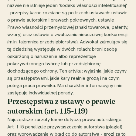
nazwie nie istnieje jeden 'kodeks własności intelektualnej'
- przepisy karne rozsiane są po trzech ustawach: ustawie
o prawie autorskim i prawach pokrewnych, ustawie
Prawo własności przemysłowej (znaki towarowe, patenty,
wzory) oraz ustawie o zwalczaniu nieuczciwej konkurencji
(m.in. tajemnica przedsiębiorstwa). Adwokat zajmujący się
tą dziedziną występuje w dwóch rolach: broni osobę
oskarżoną o naruszenie albo reprezentuje
pokrzywdzonego twórcę lub przedsiębiorcę
dochodzącego ochrony. Ten artykuł wyjaśnia, jakie czyny
są przestępstwami, jakie kary realnie grożą i na czym
polega praca prawnika. Ma charakter informacyjny i nie
zastępuje indywidualnej porady.
Przestępstwa z ustawy o prawie
autorskim (art. 115-119)
Najczęstsze zarzuty karne dotyczą prawa autorskiego.
Art. 115 penalizuje przywłaszczenie autorstwa (plagiat)
oraz wprowadzanie w błąd co do autorstwa - grozi za to