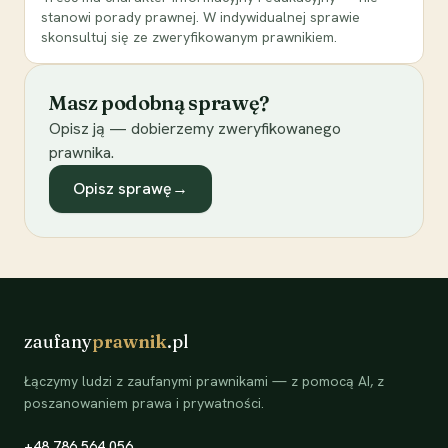
stanowi porady prawnej. W indywidualnej sprawie
skonsultuj się ze zweryfikowanym prawnikiem.
Masz podobną sprawę?
Opisz ją — dobierzemy zweryfikowanego
prawnika.
Opisz sprawę
→
zaufany
prawnik
.pl
Łączymy ludzi z zaufanymi prawnikami — z pomocą AI, z
poszanowaniem prawa i prywatności.
+48 786 564 056