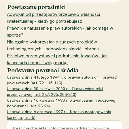
Powiązane poradniki
Adwokat od przestępstw przeciwko własności
intelektualnej – kiedy go potrzebujesz
Prawnik a naruszenie praw autorskich - jak pomaga w
sporze?
Nielegalne wykorzystanie cudzych projektów
technologicznych - odpowiedzialność i obrona
Piractwo przemysłowe i podrabianie towarów - jak
kancelaria chroni Twoją markę
Podstawa prawna i źródła
Ustawa z dnia 4 lutego 1994 r. o prawie autorskim i prawach
pokrewnych (art. 79, 115-119)
Ustawa z dnia 30 czerwca 2000 r. - Prawo własności
przemysłowej (art. 287, 296, 303-310)
Ustawa z dnia 16 kwietnia 1993 r. o zwalczaniu nieuczciwej
konkurencji (art. 23-24)
Ustawa z dnia 6 czerwca 1997 r. - Kodeks postępowania
karnego (art. 5)
Treść ma charakter informacyjny i edukacyjny — nie