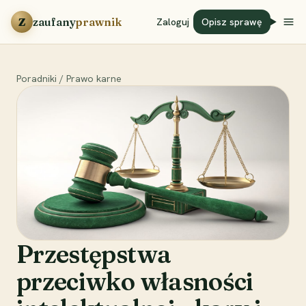
Przejdź do treści
Z
zaufany
prawnik
Zaloguj
Opisz sprawę
Poradniki
/
Prawo karne
Przestępstwa
przeciwko własności