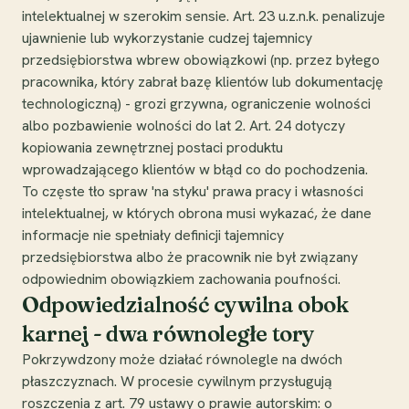
intelektualnej w szerokim sensie. Art. 23 u.z.n.k. penalizuje
ujawnienie lub wykorzystanie cudzej tajemnicy
przedsiębiorstwa wbrew obowiązkowi (np. przez byłego
pracownika, który zabrał bazę klientów lub dokumentację
technologiczną) - grozi grzywna, ograniczenie wolności
albo pozbawienie wolności do lat 2. Art. 24 dotyczy
kopiowania zewnętrznej postaci produktu
wprowadzającego klientów w błąd co do pochodzenia.
To częste tło spraw 'na styku' prawa pracy i własności
intelektualnej, w których obrona musi wykazać, że dane
informacje nie spełniały definicji tajemnicy
przedsiębiorstwa albo że pracownik nie był związany
odpowiednim obowiązkiem zachowania poufności.
Odpowiedzialność cywilna obok
karnej - dwa równoległe tory
Pokrzywdzony może działać równolegle na dwóch
płaszczyznach. W procesie cywilnym przysługują
roszczenia z art. 79 ustawy o prawie autorskim: o