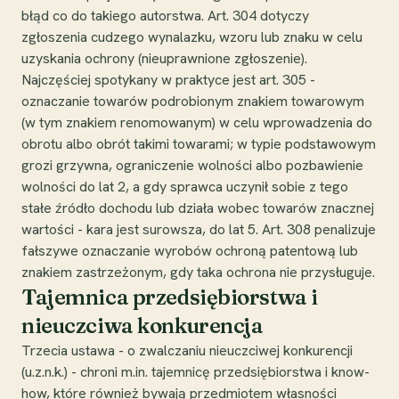
błąd co do takiego autorstwa. Art. 304 dotyczy
zgłoszenia cudzego wynalazku, wzoru lub znaku w celu
uzyskania ochrony (nieuprawnione zgłoszenie).
Najczęściej spotykany w praktyce jest art. 305 -
oznaczanie towarów podrobionym znakiem towarowym
(w tym znakiem renomowanym) w celu wprowadzenia do
obrotu albo obrót takimi towarami; w typie podstawowym
grozi grzywna, ograniczenie wolności albo pozbawienie
wolności do lat 2, a gdy sprawca uczynił sobie z tego
stałe źródło dochodu lub działa wobec towarów znacznej
wartości - kara jest surowsza, do lat 5. Art. 308 penalizuje
fałszywe oznaczanie wyrobów ochroną patentową lub
znakiem zastrzeżonym, gdy taka ochrona nie przysługuje.
Tajemnica przedsiębiorstwa i
nieuczciwa konkurencja
Trzecia ustawa - o zwalczaniu nieuczciwej konkurencji
(u.z.n.k.) - chroni m.in. tajemnicę przedsiębiorstwa i know-
how, które również bywają przedmiotem własności