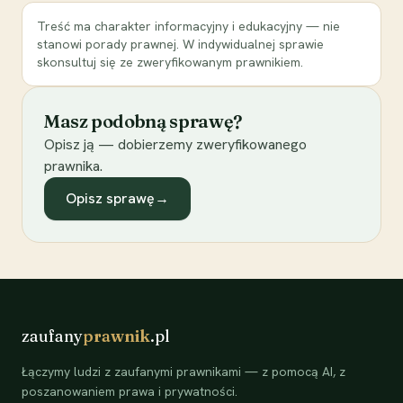
Treść ma charakter informacyjny i edukacyjny — nie
stanowi porady prawnej. W indywidualnej sprawie
skonsultuj się ze zweryfikowanym prawnikiem.
Masz podobną sprawę?
Opisz ją — dobierzemy zweryfikowanego
prawnika.
Opisz sprawę
→
zaufany
prawnik
.pl
Łączymy ludzi z zaufanymi prawnikami — z pomocą AI, z
poszanowaniem prawa i prywatności.