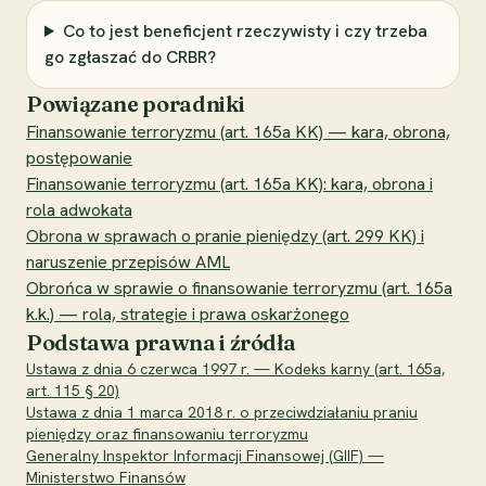
Co to jest beneficjent rzeczywisty i czy trzeba
go zgłaszać do CRBR?
Powiązane poradniki
Finansowanie terroryzmu (art. 165a KK) — kara, obrona,
postępowanie
Finansowanie terroryzmu (art. 165a KK): kara, obrona i
rola adwokata
Obrona w sprawach o pranie pieniędzy (art. 299 KK) i
naruszenie przepisów AML
Obrońca w sprawie o finansowanie terroryzmu (art. 165a
k.k.) — rola, strategie i prawa oskarżonego
Podstawa prawna i źródła
Ustawa z dnia 6 czerwca 1997 r. — Kodeks karny (art. 165a,
art. 115 § 20)
Ustawa z dnia 1 marca 2018 r. o przeciwdziałaniu praniu
pieniędzy oraz finansowaniu terroryzmu
Generalny Inspektor Informacji Finansowej (GIIF) —
Ministerstwo Finansów