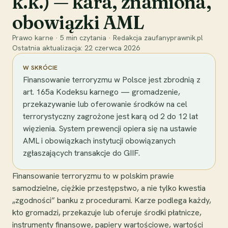
k.k.) — kara, znamiona,
obowiązki AML
Prawo karne
·
5
min czytania
·
Redakcja zaufanyprawnik.pl
Ostatnia aktualizacja:
22 czerwca 2026
W SKRÓCIE
Finansowanie terroryzmu w Polsce jest zbrodnią z
art. 165a Kodeksu karnego — gromadzenie,
przekazywanie lub oferowanie środków na cel
terrorystyczny zagrożone jest karą od 2 do 12 lat
więzienia. System prewencji opiera się na ustawie
AML i obowiązkach instytucji obowiązanych
zgłaszających transakcje do GIIF.
Finansowanie terroryzmu to w polskim prawie
samodzielne, ciężkie przestępstwo, a nie tylko kwestia
„zgodności” banku z procedurami. Karze podlega każdy,
kto gromadzi, przekazuje lub oferuje środki płatnicze,
instrumenty finansowe, papiery wartościowe, wartości