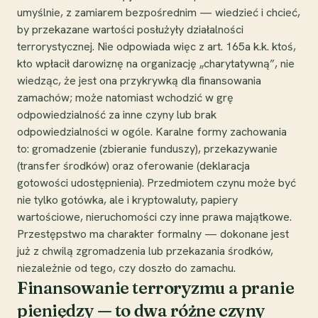
umyślnie, z zamiarem bezpośrednim — wiedzieć i chcieć,
by przekazane wartości posłużyły działalności
terrorystycznej. Nie odpowiada więc z art. 165a k.k. ktoś,
kto wpłacił darowiznę na organizację „charytatywną”, nie
wiedząc, że jest ona przykrywką dla finansowania
zamachów; może natomiast wchodzić w grę
odpowiedzialność za inne czyny lub brak
odpowiedzialności w ogóle. Karalne formy zachowania
to: gromadzenie (zbieranie funduszy), przekazywanie
(transfer środków) oraz oferowanie (deklaracja
gotowości udostępnienia). Przedmiotem czynu może być
nie tylko gotówka, ale i kryptowaluty, papiery
wartościowe, nieruchomości czy inne prawa majątkowe.
Przestępstwo ma charakter formalny — dokonane jest
już z chwilą zgromadzenia lub przekazania środków,
niezależnie od tego, czy doszło do zamachu.
Finansowanie terroryzmu a pranie
pieniędzy — to dwa różne czyny