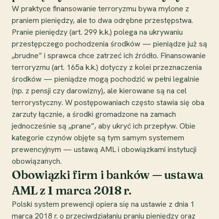
W praktyce finansowanie terroryzmu bywa mylone z
praniem pieniędzy, ale to dwa odrębne przestępstwa.
Pranie pieniędzy (art. 299 k.k.) polega na ukrywaniu
przestępczego pochodzenia środków — pieniądze już są
„brudne” i sprawca chce zatrzeć ich źródło. Finansowanie
terroryzmu (art. 165a k.k.) dotyczy z kolei przeznaczenia
środków — pieniądze mogą pochodzić w pełni legalnie
(np. z pensji czy darowizny), ale kierowane są na cel
terrorystyczny. W postępowaniach często stawia się oba
zarzuty łącznie, a środki gromadzone na zamach
jednocześnie są „prane”, aby ukryć ich przepływ. Obie
kategorie czynów objęte są tym samym systemem
prewencyjnym — ustawą AML i obowiązkami instytucji
obowiązanych.
Obowiązki firm i banków — ustawa
AML z 1 marca 2018 r.
Polski system prewencji opiera się na ustawie z dnia 1
marca 2018 r. o przeciwdziałaniu praniu pieniędzy oraz