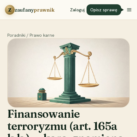
Przejdź do treści
Z
zaufany
prawnik
Zaloguj
Opisz sprawę
Poradniki
/
Prawo karne
Finansowanie
terroryzmu (art. 165a