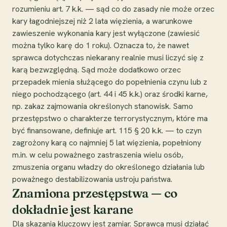
rozumieniu art. 7 k.k. — sąd co do zasady nie może orzec
kary łagodniejszej niż 2 lata więzienia, a warunkowe
zawieszenie wykonania kary jest wyłączone (zawiesić
można tylko karę do 1 roku). Oznacza to, że nawet
sprawca dotychczas niekarany realnie musi liczyć się z
karą bezwzględną. Sąd może dodatkowo orzec
przepadek mienia służącego do popełnienia czynu lub z
niego pochodzącego (art. 44 i 45 k.k.) oraz środki karne,
np. zakaz zajmowania określonych stanowisk. Samo
przestępstwo o charakterze terrorystycznym, które ma
być finansowane, definiuje art. 115 § 20 k.k. — to czyn
zagrożony karą co najmniej 5 lat więzienia, popełniony
m.in. w celu poważnego zastraszenia wielu osób,
zmuszenia organu władzy do określonego działania lub
poważnego destabilizowania ustroju państwa.
Znamiona przestępstwa — co
dokładnie jest karane
Dla skazania kluczowy jest zamiar. Sprawca musi działać