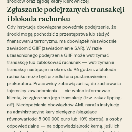
środków oraz zgodę kadry kierowniczej.
Zgłaszanie podejrzanych transakcji
i blokada rachunku
Gdy instytucja obowiązana poweźmie podejrzenie, że
środki mogą pochodzić z przestępstwa lub służyć
finansowaniu terroryzmu, ma obowiązek niezwłocznie
zawiadomić GIIF (zawiadomienie SAR). W razie
uzasadnionego podejrzenia GIIF może wstrzymać
transakcję lub zablokować rachunek — wstrzymanie
transakcji następuje na okres do 96 godzin, a blokada
rachunku może być przedłużona postanowieniem
prokuratora. Pracownicy zobowiązani są do zachowania
tajemnicy zawiadomienia — nie wolno informować
klienta, że zgłoszono jego transakcję (tzw. zakaz tipping-
off). Niedopełnienie obowiązków AML naraża instytucję
na administracyjne kary pieniężne (sięgające
równowartości 5 000 000 euro lub 10% obrotu), a osoby
odpowiedzialne — na odpowiedzialność karną, jeśli ich