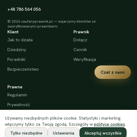
+48 786 564 056
©
2026
zaufanyprawnik.pl — kojarzymy klientów ze
zweryfikowanymi prawnikami.
Klient
Prawnik
Jak to działa
Dołącz
Dziedziny
Cennik
Poradniki
Weryfikacja
Bezpieczeństwo
Czat z nami
Prawne
Regulamin
Prywatność
Cookies
Używamy niezbędnych plików cookie. Statystyki i marketing
Deklaracja dostępności
włączymy tylko za Twoją zgodą. Szczegóły w
polityce cookies
.
Tylko niezbędne
Ustawienia
Akceptuj wszystkie