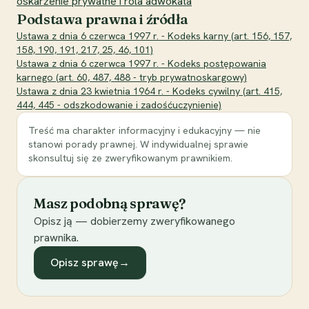
oskarżenie prywatne i rola adwokata
Podstawa prawna i źródła
Ustawa z dnia 6 czerwca 1997 r. - Kodeks karny (art. 156, 157,
158, 190, 191, 217, 25, 46, 101)
Ustawa z dnia 6 czerwca 1997 r. - Kodeks postępowania
karnego (art. 60, 487, 488 - tryb prywatnoskargowy)
Ustawa z dnia 23 kwietnia 1964 r. - Kodeks cywilny (art. 415,
444, 445 - odszkodowanie i zadośćuczynienie)
Treść ma charakter informacyjny i edukacyjny — nie
stanowi porady prawnej. W indywidualnej sprawie
skonsultuj się ze zweryfikowanym prawnikiem.
Masz podobną sprawę?
Opisz ją — dobierzemy zweryfikowanego
prawnika.
Opisz sprawę
→