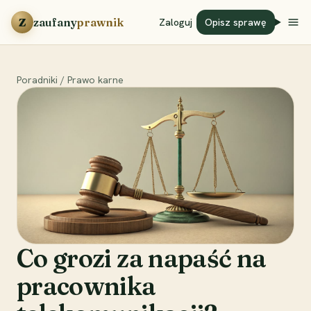
Przejdź do treści
Z
zaufany
prawnik
Zaloguj
Opisz sprawę
Poradniki
/
Prawo karne
Co grozi za napaść na
pracownika