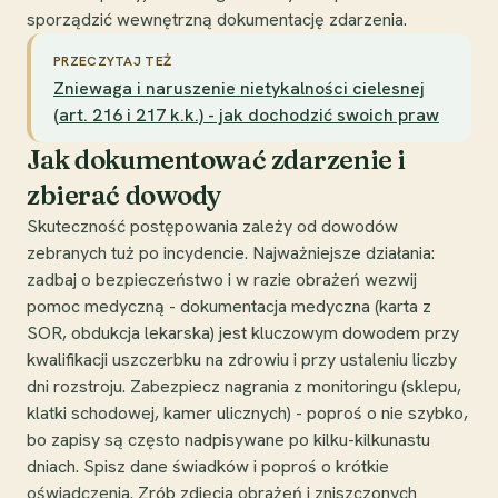
sporządzić wewnętrzną dokumentację zdarzenia.
PRZECZYTAJ TEŻ
Zniewaga i naruszenie nietykalności cielesnej
(art. 216 i 217 k.k.) - jak dochodzić swoich praw
Jak dokumentować zdarzenie i
zbierać dowody
Skuteczność postępowania zależy od dowodów
zebranych tuż po incydencie. Najważniejsze działania:
zadbaj o bezpieczeństwo i w razie obrażeń wezwij
pomoc medyczną - dokumentacja medyczna (karta z
SOR, obdukcja lekarska) jest kluczowym dowodem przy
kwalifikacji uszczerbku na zdrowiu i przy ustaleniu liczby
dni rozstroju. Zabezpiecz nagrania z monitoringu (sklepu,
klatki schodowej, kamer ulicznych) - poproś o nie szybko,
bo zapisy są często nadpisywane po kilku-kilkunastu
dniach. Spisz dane świadków i poproś o krótkie
oświadczenia. Zrób zdjęcia obrażeń i zniszczonych