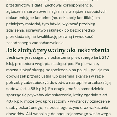
przedmiotów z datą. Zachowaj korespondencję,
zgłoszenia serwisowe i nagrania z urządzeń osobistych
dokumentujące kontekst (np. eskalację konfliktu). Im
pełniejszy materiał, tym łatwiej wykazać przebieg
zdarzenia, sprawstwo i skutek - co bezpośrednio
przekłada się na kwalifikację prawną i wysokość
zasądzonego zadośćuczynienia.
Jak złożyć prywatny akt oskarżenia
Jeśli czyn jest ścigany z oskarżenia prywatnego (art. 217
k.k.), procedura wygląda następująco. Po pierwsze,
można złożyć skargę bezpośrednio na policji - policja ma
obowiązek przyjąć ustną lub pisemną skargę i w razie
potrzeby zabezpieczyć dowody, a następnie przekazać ją
sądowi (art. 488 k.p.k.). Po drugie, można samodzielnie
sporządzić prywatny akt oskarżenia, który zgodnie z art.
487 k.p.k. może być uproszczony - wystarczy oznaczenie
osoby oskarżonego, zarzucanego czynu oraz wskazanie
dowodów. Akt wnosi się do sądu rejonowego właściwego