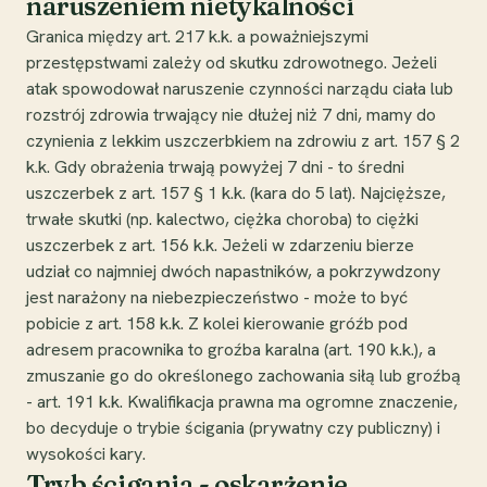
naruszeniem nietykalności
Granica między art. 217 k.k. a poważniejszymi
przestępstwami zależy od skutku zdrowotnego. Jeżeli
atak spowodował naruszenie czynności narządu ciała lub
rozstrój zdrowia trwający nie dłużej niż 7 dni, mamy do
czynienia z lekkim uszczerbkiem na zdrowiu z art. 157 § 2
k.k. Gdy obrażenia trwają powyżej 7 dni - to średni
uszczerbek z art. 157 § 1 k.k. (kara do 5 lat). Najcięższe,
trwałe skutki (np. kalectwo, ciężka choroba) to ciężki
uszczerbek z art. 156 k.k. Jeżeli w zdarzeniu bierze
udział co najmniej dwóch napastników, a pokrzywdzony
jest narażony na niebezpieczeństwo - może to być
pobicie z art. 158 k.k. Z kolei kierowanie gróźb pod
adresem pracownika to groźba karalna (art. 190 k.k.), a
zmuszanie go do określonego zachowania siłą lub groźbą
- art. 191 k.k. Kwalifikacja prawna ma ogromne znaczenie,
bo decyduje o trybie ścigania (prywatny czy publiczny) i
wysokości kary.
Tryb ścigania - oskarżenie