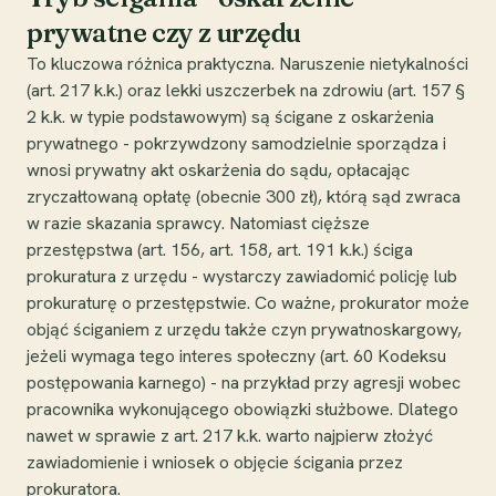
prywatne czy z urzędu
To kluczowa różnica praktyczna. Naruszenie nietykalności
(art. 217 k.k.) oraz lekki uszczerbek na zdrowiu (art. 157 §
2 k.k. w typie podstawowym) są ścigane z oskarżenia
prywatnego - pokrzywdzony samodzielnie sporządza i
wnosi prywatny akt oskarżenia do sądu, opłacając
zryczałtowaną opłatę (obecnie 300 zł), którą sąd zwraca
w razie skazania sprawcy. Natomiast cięższe
przestępstwa (art. 156, art. 158, art. 191 k.k.) ściga
prokuratura z urzędu - wystarczy zawiadomić policję lub
prokuraturę o przestępstwie. Co ważne, prokurator może
objąć ściganiem z urzędu także czyn prywatnoskargowy,
jeżeli wymaga tego interes społeczny (art. 60 Kodeksu
postępowania karnego) - na przykład przy agresji wobec
pracownika wykonującego obowiązki służbowe. Dlatego
nawet w sprawie z art. 217 k.k. warto najpierw złożyć
zawiadomienie i wniosek o objęcie ścigania przez
prokuratora.