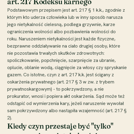
art. 217 Kodeksu karnego
Podstawowym przepisem jest art. 217 § 1 k.k., zgodnie z
którym kto uderza człowieka lub w inny sposób narusza
jego nietykalność cielesną, podlega grzywnie, karze
ograniczenia wolności albo pozbawienia wolności do
roku. Naruszeniem nietykalności jest każde fizyczne,
bezprawne oddziaływanie na ciało drugiej osoby, które
nie pozostawia trwałych skutków zdrowotnych:
spoliczkowanie, popchnięcie, szarpnięcie za ubranie,
oplucie, oblanie wodą, ciągnięcie za włosy czy spryskanie
gazem. Co istotne, czyn z art. 217 k.k. jest ścigany z
oskarżenia prywatnego (art. 217 § 3 w zw. z trybem
prywatnoskargowym) - to pokrzywdzony, a nie
prokurator, wnosi i popiera akt oskarżenia. Sąd może też
odstąpić od wymierzenia kary, jeżeli naruszenie wywołał
sam pokrzywdzony albo nastąpiła wzajemność (art. 217 §
2).
Kiedy czyn przestaje być "tylko"