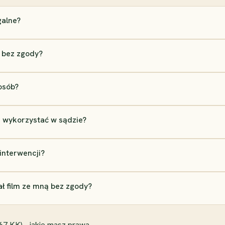
galne?
 bez zgody?
osób?
 wykorzystać w sądzie?
interwencji?
ał film ze mną bez zgody?
67 KK) - jakie masz prawa