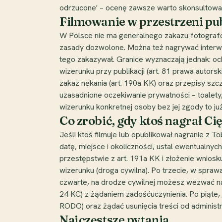
odrzucone' – ocenę zawsze warto skonsultować
Filmowanie w przestrzeni publ
W Polsce nie ma generalnego zakazu fotografow
zasady dozwolone. Można też nagrywać interwen
tego zakazywał. Granice wyznaczają jednak: oc
wizerunku przy publikacji (art. 81 prawa autor
zakaz nękania (art. 190a KK) oraz przepisy szcz
uzasadnione oczekiwanie prywatności – toalety
wizerunku konkretnej osoby bez jej zgody to ju
Co zrobić, gdy ktoś nagrał Ci
Jeśli ktoś filmuje lub opublikował nagranie z T
datę, miejsce i okoliczności, ustal ewentualny
przestępstwie z art. 191a KK i złożenie wniosku
wizerunku (droga cywilna). Po trzecie, w spra
czwarte, na drodze cywilnej możesz wezwać nar
24 KC) z żądaniem zadośćuczynienia. Po piąte,
RODO) oraz żądać usunięcia treści od administ
Najczęstsze pytania