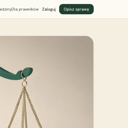
edziny
Dla prawników
Zaloguj
Opisz sprawę