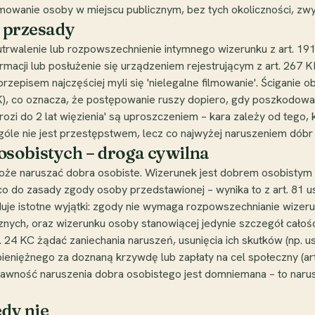
 filmowanie osoby w miejscu publicznym, bez tych okoliczności, z
z przesady
 utrwalenie lub rozpowszechnienie intymnego wizerunku z art. 19
rmacji lub posłużenie się urządzeniem rejestrującym z art. 267 
 przepisem najczęściej myli się 'nielegalne filmowanie'. Ściganie
KK), co oznacza, że postępowanie ruszy dopiero, gdy poszkodowa
ozi do 2 lat więzienia' są uproszczeniem – kara zależy od tego, k
óle nie jest przestępstwem, lecz co najwyżej naruszeniem dóbr 
osobistych – droga cywilna
oże naruszać dobra osobiste. Wizerunek jest dobrem osobistym 
 do zasady zgody osoby przedstawionej – wynika to z art. 81 ust
je istotne wyjątki: zgody nie wymaga rozpowszechnianie wizeru
cznych, oraz wizerunku osoby stanowiącej jedynie szczegół całośc
 24 KC żądać zaniechania naruszeń, usunięcia ich skutków (np. us
pieniężnego za doznaną krzywdę lub zapłaty na cel społeczny (ar
wność naruszenia dobra osobistego jest domniemana – to narusz
edy nie