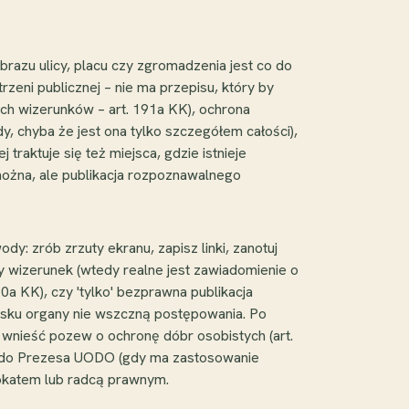
razu ulicy, placu czy zgromadzenia jest co do
eni publicznej – nie ma przepisu, który by
ych wizerunków – art. 191a KK), ochrona
y, chyba że jest ona tylko szczegółem całości),
raktuje się też miejsca, gdzie istnieje
można, ale publikacja rozpoznawalnego
y: zrób zrzuty ekranu, zapisz linki, zanotuj
ny wizerunek (wtedy realne jest zawiadomienie o
90a KK), czy 'tylko' bezprawna publikacja
iosku organy nie wszczną postępowania. Po
 wnieść pozew o ochronę dóbr osobistych (art.
awę do Prezesa UODO (gdy ma zastosowanie
wokatem lub radcą prawnym.