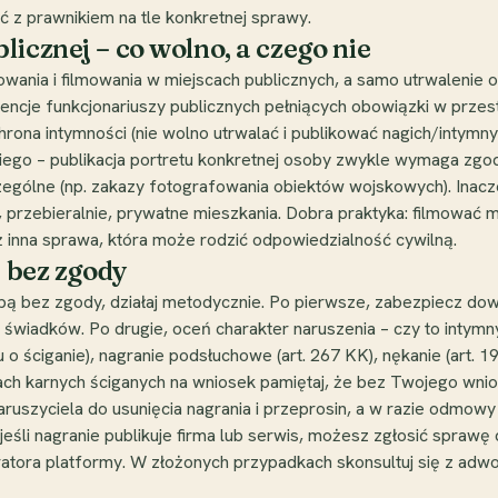
 z prawnikiem na tle konkretnej sprawy.
icznej – co wolno, a czego nie
ania i filmowania w miejscach publicznych, a samo utrwalenie ob
cje funkcjonariuszy publicznych pełniących obowiązki w przestrz
hrona intymności (nie wolno utrwalać i publikować nagich/intymn
skiego – publikacja portretu konkretnej osoby zwykle wymaga zgod
ególne (np. zakazy fotografowania obiektów wojskowych). Inaczej t
, przebieralnie, prywatne mieszkania. Dobra praktyka: filmować 
ż inna sprawa, która może rodzić odpowiedzialność cywilną.
ę bez zgody
obą bez zgody, działaj metodycznie. Po pierwsze, zabezpiecz dowod
ch świadków. Po drugie, oceń charakter naruszenia – czy to intym
 o ściganie), nagranie podsłuchowe (art. 267 KK), nękanie (art. 1
wach karnych ściganych na wniosek pamiętaj, że bez Twojego wn
uszyciela do usunięcia nagrania i przeprosin, a w razie odmowy
 jeśli nagranie publikuje firma lub serwis, możesz zgłosić spr
ratora platformy. W złożonych przypadkach skonsultuj się z ad