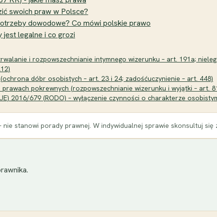
zić swoich praw w Polsce?
potrzeby dowodowe? Co mówi polskie prawo
est legalne i co grozi
rwalanie i rozpowszechnianie intymnego wizerunku – art. 191a; nielega
212)
(ochrona dóbr osobistych – art. 23 i 24; zadośćuczynienie – art. 448)
i prawach pokrewnych (rozpowszechnianie wizerunku i wyjątki – art. 8
E) 2016/679 (RODO) – wyłączenie czynności o charakterze osobistym l
 nie stanowi porady prawnej. W indywidualnej sprawie skonsultuj się
rawnika.