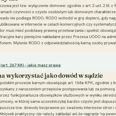
owa jest tzw. wyłączenie domowe: zgodnie z art. 2 ust. 2 lit. c
ramach czynności o czysto osobistym lub domowym charakterze.
do zasady nie podlega RODO. RODO wchodzi w grę dopiero, gdy na
publikowane w internecie w celach komercyjnych czy systematyc
rator musi mieć podstawę prawną przetwarzania i spełnić obowiąz
racyjne kary pieniężne nakładane przez Prezesa UODO na administ
elefonem. Mylenie RODO z odpowiedzialnością karną osoby prywat
art. 267 KK) - jakie masz prawa
na wykorzystać jako dowód w sądzie
W polskim procesie karnym obowiązuje art. 168a KPK, zgodnie z
 uzyskany z naruszeniem przepisów postępowania lub za pomocą 
rzez funkcjonariusza obowiązków służbowych w wyniku określo
ozmowy, w której sama uczestniczyła) bardzo często jest dopu
puszcza tzw. dowody bezprawne po zważeniu interesów stron i ok
osek praktyczny: nie należy zakładać ani że nagranie 'na pewno 