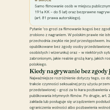
W SKRÓCIE
Samo filmowanie osób w miejscu publicznym 
191a KK – do 5 lat) oraz bezprawne nagrywa
(art. 81 prawa autorskiego).
Pytanie 'co grozi za filmowanie kogoś bez zgod
zrobiono z nagraniem. W polskim prawie nie ist
przechodnia zwykle nie jest przestępstwem. Ina
opublikowane bez zgody osoby przedstawionej. 
osobistych i wizerunku) oraz – w niektórych s
zabronionym, jakie realnie grożą kary, jakich r
polskiego.
Kiedy nagrywanie bez zgody 
Najważniejsze rozróżnienie dotyczy tego, co d
trakcie czynności seksualnej przy użyciu prz
przedstawionej – grozi za to kara pozbawienia w
publikowania intymnych filmów. Po drugie, art.
zakłada lub posługuje się urządzeniem podsłuch
ograniczenia wolności albo pozbawienia wolnośc