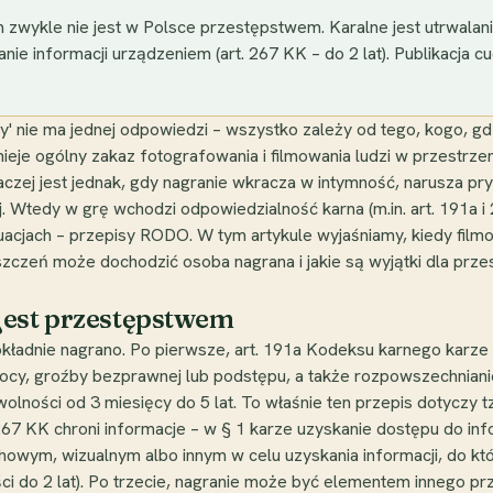
zwykle nie jest w Polsce przestępstwem. Karalne jest utrwalanie
nie informacji urządzeniem (art. 267 KK – do 2 lat). Publikacj
y' nie ma jednej odpowiedzi – wszystko zależy od tego, kogo, gdz
nieje ogólny zakaz fotografowania i filmowania ludzi w przestrze
czej jest jednak, gdy nagranie wkracza w intymność, narusza pry
Wtedy w grę wchodzi odpowiedzialność karna (m.in. art. 191a i
ytuacjach – przepisy RODO. W tym artykule wyjaśniamy, kiedy fil
oszczeń może dochodzić osoba nagrana i jakie są wyjątki dla prze
jest przestępstwem
okładnie nagrano. Po pierwsze, art. 191a Kodeksu karnego karze
emocy, groźby bezprawnej lub podstępu, a także rozpowszechnian
olności od 3 miesięcy do 5 lat. To właśnie ten przepis dotyczy t
 267 KK chroni informacje – w § 1 karze uzyskanie dostępu do inf
owym, wizualnym albo innym w celu uzyskania informacji, do któr
i do 2 lat). Po trzecie, nagranie może być elementem innego prze