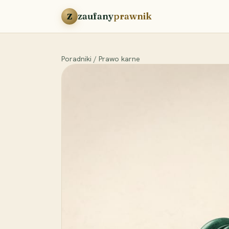
Przejdź do treści
zaufany
prawnik
Z
Poradniki
/
Prawo karne