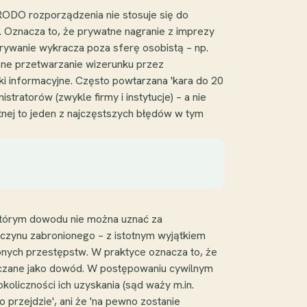
 RODO rozporządzenia nie stosuje się do
 Oznacza to, że prywatne nagranie z imprezy
grywanie wykracza poza sferę osobistą – np.
zne przetwarzanie wizerunku przez
ki informacyjne. Często powtarzana 'kara do 20
ratorów (zwykle firmy i instytucje) – a nie
nej to jeden z najczęstszych błędów w tym
 którym dowodu nie można uznać za
czynu zabronionego – z istotnym wyjątkiem
nych przestępstw. W praktyce oznacza to, że
szczane jako dowód. W postępowaniu cywilnym
oliczności ich uzyskania (sąd waży m.in.
przejdzie', ani że 'na pewno zostanie