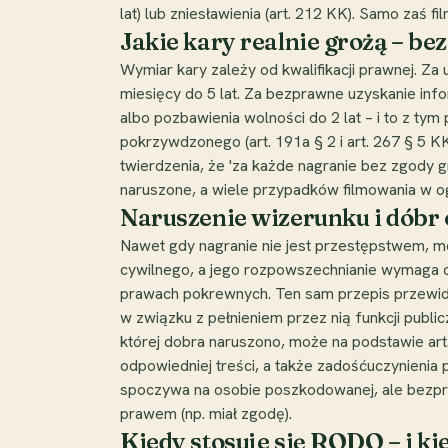
lat) lub zniesławienia (art. 212 KK). Samo zaś
Jakie kary realnie grożą – be
Wymiar kary zależy od kwalifikacji prawnej. Za
miesięcy do 5 lat. Za bezprawne uzyskanie info
albo pozbawienia wolności do 2 lat – i to z tym
pokrzywdzonego (art. 191a § 2 i art. 267 § 5 
twierdzenia, że 'za każde nagranie bez zgody gr
naruszone, a wiele przypadków filmowania w og
Naruszenie wizerunku i dóbr 
Nawet gdy nagranie nie jest przestępstwem, m
cywilnego, a jego rozpowszechnianie wymaga co
prawach pokrewnych. Ten sam przepis przewidu
w związku z pełnieniem przez nią funkcji publi
której dobra naruszono, może na podstawie art.
odpowiedniej treści, a także zadośćuczynienia 
spoczywa na osobie poszkodowanej, ale bezpra
prawem (np. miał zgodę).
Kiedy stosuje się RODO – i ki