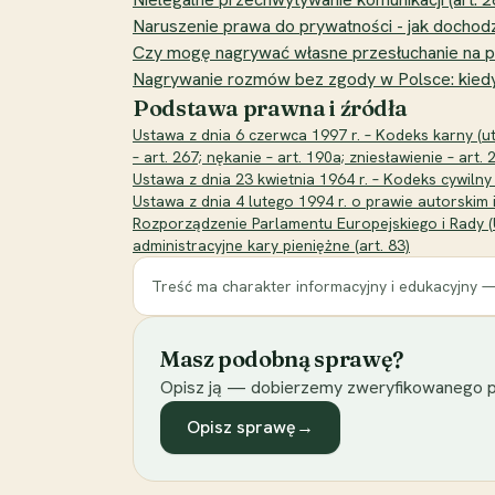
Naruszenie prawa do prywatności - jak dochod
Czy mogę nagrywać własne przesłuchanie na 
Nagrywanie rozmów bez zgody w Polsce: kiedy j
Podstawa prawna i źródła
Ustawa z dnia 6 czerwca 1997 r. – Kodeks karny (ut
– art. 267; nękanie – art. 190a; zniesławienie – art. 
Ustawa z dnia 23 kwietnia 1964 r. – Kodeks cywilny 
Ustawa z dnia 4 lutego 1994 r. o prawie autorskim 
Rozporządzenie Parlamentu Europejskiego i Rady (U
administracyjne kary pieniężne (art. 83)
Treść ma charakter informacyjny i edukacyjny —
Masz podobną sprawę?
Opisz ją — dobierzemy zweryfikowanego p
Opisz sprawę
→