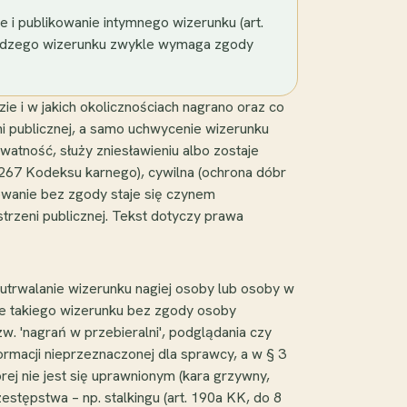
 i publikowanie intymnego wizerunku (art.
a cudzego wizerunku zwykle wymaga zgody
ie i w jakich okolicznościach nagrano oraz co
ni publicznej, a samo uchwycenie wizerunku
watność, służy zniesławieniu albo zostaje
 267 Kodeksu karnego), cywilna (ochrona dóbr
mowanie bez zgody staje się czynem
strzeni publicznej. Tekst dotyczy prawa
 utrwalanie wizerunku nagiej osoby lub osoby w
ie takiego wizerunku bez zgody osoby
zw. 'nagrań w przebieralni', podglądania czy
ormacji nieprzeznaczonej dla sprawcy, a w § 3
ej nie jest się uprawnionym (kara grzywny,
stępstwa – np. stalkingu (art. 190a KK, do 8