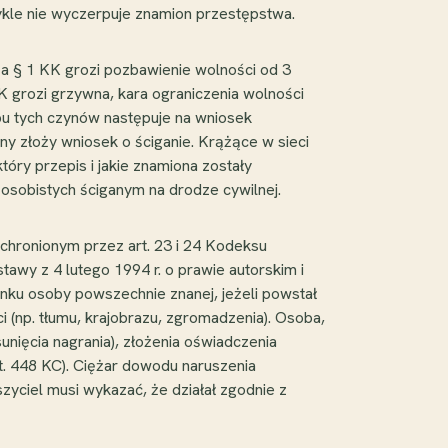
wykle nie wyczerpuje znamion przestępstwa.
1a § 1 KK grozi pozbawienie wolności od 3
KK grozi grzywna, kara ograniczenia wolności
 obu tych czynów następuje na wniosek
ny złoży wniosek o ściganie. Krążące w sieci
tóry przepis i jakie znamiona zostały
osobistych ściganym na drodze cywilnej.
chronionym przez art. 23 i 24 Kodeksu
awy z 4 lutego 1994 r. o prawie autorskim i
nku osoby powszechnie znanej, jeżeli powstał
i (np. tłumu, krajobrazu, zgromadzenia). Osoba,
unięcia nagrania), złożenia oświadczenia
t. 448 KC). Ciężar dowodu naruszenia
yciel musi wykazać, że działał zgodnie z