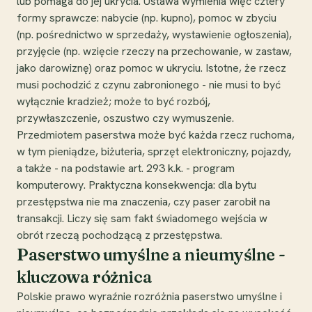
lub pomaga do jej ukrycia. Ustawa wymienia więc cztery
formy sprawcze: nabycie (np. kupno), pomoc w zbyciu
(np. pośrednictwo w sprzedaży, wystawienie ogłoszenia),
przyjęcie (np. wzięcie rzeczy na przechowanie, w zastaw,
jako darowiznę) oraz pomoc w ukryciu. Istotne, że rzecz
musi pochodzić z czynu zabronionego - nie musi to być
wyłącznie kradzież; może to być rozbój,
przywłaszczenie, oszustwo czy wymuszenie.
Przedmiotem paserstwa może być każda rzecz ruchoma,
w tym pieniądze, biżuteria, sprzęt elektroniczny, pojazdy,
a także - na podstawie art. 293 k.k. - program
komputerowy. Praktyczna konsekwencja: dla bytu
przestępstwa nie ma znaczenia, czy paser zarobił na
transakcji. Liczy się sam fakt świadomego wejścia w
obrót rzeczą pochodzącą z przestępstwa.
Paserstwo umyślne a nieumyślne -
kluczowa różnica
Polskie prawo wyraźnie rozróżnia paserstwo umyślne i