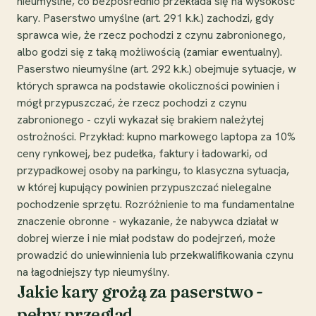
nieumyślne, co bezpośrednio przekłada się na wysokość
kary. Paserstwo umyślne (art. 291 k.k.) zachodzi, gdy
sprawca wie, że rzecz pochodzi z czynu zabronionego,
albo godzi się z taką możliwością (zamiar ewentualny).
Paserstwo nieumyślne (art. 292 k.k.) obejmuje sytuacje, w
których sprawca na podstawie okoliczności powinien i
mógł przypuszczać, że rzecz pochodzi z czynu
zabronionego - czyli wykazał się brakiem należytej
ostrożności. Przykład: kupno markowego laptopa za 10%
ceny rynkowej, bez pudełka, faktury i ładowarki, od
przypadkowej osoby na parkingu, to klasyczna sytuacja,
w której kupujący powinien przypuszczać nielegalne
pochodzenie sprzętu. Rozróżnienie to ma fundamentalne
znaczenie obronne - wykazanie, że nabywca działał w
dobrej wierze i nie miał podstaw do podejrzeń, może
prowadzić do uniewinnienia lub przekwalifikowania czynu
na łagodniejszy typ nieumyślny.
Jakie kary grożą za paserstwo -
pełny przegląd