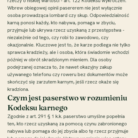
rzeczy o niskiej wartości - art. 122 Kodeksu wykroczeń.
Wbrew obiegowej opinii pasererem nie jest wyłącznie
osoba prowadząca lombard czy skup. Odpowiedzialność
karną ponosi każdy, kto nabywa, pomaga w zbyciu,
przyjmuje lub ukrywa rzecz uzyskaną z przestępstwa -
niezależnie od tego, czy robi to zawodowo, czy
okazjonalnie. Kluczowe jest to, że karze podlega nie tylko
sprawca kradzieży, ale i osoba, która świadomie wchodzi
później w obrót skradzionym mieniem. Dla osoby
podejrzanej oznacza to, że nawet okazyjny zakup
używanego telefonu czy roweru bez dokumentów może
skończyć się zarzutem karnym, jeśli rzecz okaże się
kradziona.
Czym jest paserstwo w rozumieniu
Kodeksu karnego
Zgodnie z art. 291 § 1 k.k. paserstwo umyślne popełnia
ten, kto rzecz uzyskaną za pomocą czynu zabronionego
nabywa lub pomaga do jej zbycia albo tę rzecz przyjmuje