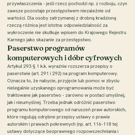
przywłaszczenia - jeśli rzecz pochodzi np. z rozboju, czyn
zawsze pozostaje przestępstwem niezależnie od
wartości. Dla osoby zatrzymanej z drobną kradzioną
rzeczą różnica jest istotna: odpowiedzialność za
wykroczenie nie skutkuje wpisem do Krajowego Rejestru
Karnego jako skazanie za przestępstwo.
Paserstwo programów
komputerowych i dóbr cyfrowych
Artykuł 293 § 1 k.k. wyraźnie rozszerza przepisy o
paserstwie (art. 291 i 292) na program komputerowy.
Oznacza to, że nabycie, przyjęcie lub pomoc w zbyciu
nielegalnie uzyskanego oprogramowania może być
traktowane jak paserstwo - zarówno w postaci umyślnej,
jak i nieumyślnej. Trzeba jednak odróżnić paserstwo
programu komputerowego od naruszeń praw autorskich,
które regulują odrębne przepisy ustawy o prawie
autorskim i prawach pokrewnych (np. art. 116-118 tej
ustawy dotyczące bezprawnego rozpowszechniania i