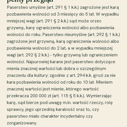
Paserstwo umyślne (art. 291 § 1 k.k.) zagrożone jest karą
pozbawienia wolności od 3 miesięcy do 5 lat. W wypadku
mniejszej wagi (art. 291 § 2 k.k.) sąd może orzec
grzywnę, karę ograniczenia wolności albo pozbawienia
wolności do roku. Paserstwo nieumyślne (art. 292 § 1 k.k.)
zagrożone jest grzywną, karą ograniczenia wolności albo
pozbawienia wolności do 2 lat, a w wypadku mniejszej
wagi (art. 292 § 2 k.k.) - tylko grzywną lub ograniczeniem
wolności. Najsurowiej karane jest paserstwo dotyczące
mienia znacznej wartości lub dobra o szczególnym
znaczeniu dla kultury: zgodnie z art. 294 k.k. grozi za nie
kara pozbawienia wolności od roku do 10 lat. Mieniem
znacznej wartości jest mienie, którego wartość
przekracza 200 000 zł (art. 115 § 5 k.k.). Wymierzając
karę, sąd bierze pod uwagę m.in. wartość rzeczy, rolę
sprawcy, jego uprzednią karalność oraz to, czy
paserstwo miało charakter incydentalny czy
zorganizowany.