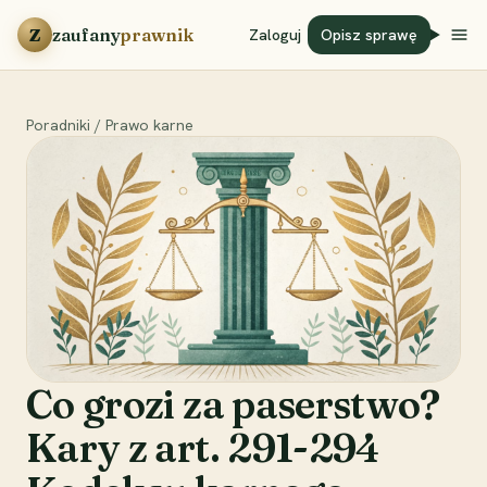
Przejdź do treści
Z
zaufany
prawnik
Zaloguj
Opisz sprawę
Poradniki
/
Prawo karne
Co grozi za paserstwo?
Kary z art. 291-294