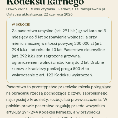
Kodeksu karnego
Prawo karne
·
5
min czytania
·
Redakcja zaufanyprawnik.pl
Ostatnia aktualizacja:
22 czerwca 2026
W SKRÓCIE
Za paserstwo umyślne (art. 291 k.k.) grozi kara od 3
miesięcy do 5 lat pozbawienia wolności, a przy
mieniu znacznej wartości powyżej 200 000 zł (art.
294 k.k.) - od roku do 10 lat. Paserstwo nieumyślne
(art. 292 k.k.) jest zagrożone grzywną,
ograniczeniem wolności albo karą do 2 lat. Drobne
rzeczy z kradzieży poniżej progu 800 zł to
wykroczenie z art. 122 Kodeksu wykroczeń.
Paserstwo to przestępstwo przeciwko mieniu polegające
na obracaniu rzeczą pochodzącą z czynu zabronionego,
najczęściej z kradzieży, rozboju lub przywłaszczenia. W
polskim prawie paserstwo regulują przede wszystkim
artykuły 291-294 Kodeksu karnego, a w przypadku