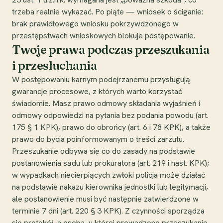
trzeba realnie wykazać. Po piąte — wniosek o ściganie:
brak prawidłowego wniosku pokrzywdzonego w
przestępstwach wnioskowych blokuje postępowanie.
Twoje prawa podczas przeszukania
i przesłuchania
W postępowaniu karnym podejrzanemu przysługują
gwarancje procesowe, z których warto korzystać
świadomie. Masz prawo odmowy składania wyjaśnień i
odmowy odpowiedzi na pytania bez podania powodu (art.
175 § 1 KPK), prawo do obrońcy (art. 6 i 78 KPK), a także
prawo do bycia poinformowanym o treści zarzutu.
Przeszukanie odbywa się co do zasady na podstawie
postanowienia sądu lub prokuratora (art. 219 i nast. KPK);
w wypadkach niecierpiących zwłoki policja może działać
na podstawie nakazu kierownika jednostki lub legitymacji,
ale postanowienie musi być następnie zatwierdzone w
terminie 7 dni (art. 220 § 3 KPK). Z czynności sporządza
się protokół, a osoba, u której prowadzono przeszukanie,