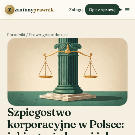
Przejdź do treści
Z
zaufany
prawnik
Zaloguj
Opisz sprawę
Poradniki
/
Prawo gospodarcze
Szpiegostwo
korporacyjne w Polsce: