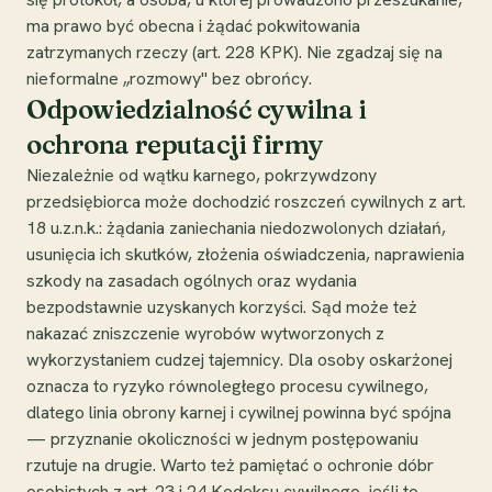
ma prawo być obecna i żądać pokwitowania
zatrzymanych rzeczy (art. 228 KPK). Nie zgadzaj się na
nieformalne „rozmowy" bez obrońcy.
Odpowiedzialność cywilna i
ochrona reputacji firmy
Niezależnie od wątku karnego, pokrzywdzony
przedsiębiorca może dochodzić roszczeń cywilnych z art.
18 u.z.n.k.: żądania zaniechania niedozwolonych działań,
usunięcia ich skutków, złożenia oświadczenia, naprawienia
szkody na zasadach ogólnych oraz wydania
bezpodstawnie uzyskanych korzyści. Sąd może też
nakazać zniszczenie wyrobów wytworzonych z
wykorzystaniem cudzej tajemnicy. Dla osoby oskarżonej
oznacza to ryzyko równoległego procesu cywilnego,
dlatego linia obrony karnej i cywilnej powinna być spójna
— przyznanie okoliczności w jednym postępowaniu
rzutuje na drugie. Warto też pamiętać o ochronie dóbr
osobistych z art. 23 i 24 Kodeksu cywilnego, jeśli to