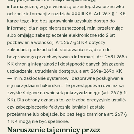
informatyczną, w grę wchodzą przestępstwa przeciwko
ochronie informacji z rozdziału XXXIII KK. Art. 267 § 1 KK
karze tego, kto bez uprawnienia uzyskuje dostęp do
informacji dla niego nieprzeznaczonej, m.in. przełamując
albo omijając zabezpieczenie elektroniczne (do 2 lat
pozbawienia wolności). Art. 267 § 3 KK dotyczy
zakładania podsłuchu lub stosowania urządzeń do
bezprawnego przechwytywania informacji. Art. 268 i 268a
KK chronią integralność i dostępność danych (niszczenie,
uszkadzanie, utrudnianie dostępu), a art. 269a–269b KK
— m.in. zakłócanie systemów i bezprawne posługiwanie
się narzędziami hakerskimi. Te przestępstwa również są
zwykle ścigane na wniosek pokrzywdzonego (art. 267 § 5
KK). Dla obrony oznacza to, że trzeba precyzyjnie ustalić,
czy zabezpieczenie faktycznie istniało i zostało
przełamane lub obejście, bo bez tego znamiona art. 267 §
1 KK mogą nie być spełnione.
Naruszenie tajemnicy przez