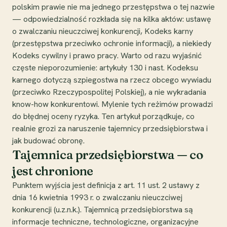
polskim prawie nie ma jednego przestępstwa o tej nazwie
— odpowiedzialność rozkłada się na kilka aktów: ustawę
o zwalczaniu nieuczciwej konkurencji, Kodeks karny
(przestępstwa przeciwko ochronie informacji), a niekiedy
Kodeks cywilny i prawo pracy. Warto od razu wyjaśnić
częste nieporozumienie: artykuły 130 i nast. Kodeksu
karnego dotyczą szpiegostwa na rzecz obcego wywiadu
(przeciwko Rzeczypospolitej Polskiej), a nie wykradania
know-how konkurentowi. Mylenie tych reżimów prowadzi
do błędnej oceny ryzyka. Ten artykuł porządkuje, co
realnie grozi za naruszenie tajemnicy przedsiębiorstwa i
jak budować obronę.
Tajemnica przedsiębiorstwa — co
jest chronione
Punktem wyjścia jest definicja z art. 11 ust. 2 ustawy z
dnia 16 kwietnia 1993 r. o zwalczaniu nieuczciwej
konkurencji (u.z.n.k.). Tajemnicą przedsiębiorstwa są
informacje techniczne, technologiczne, organizacyjne