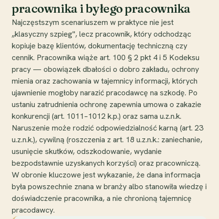
pracownika i byłego pracownika
Najczęstszym scenariuszem w praktyce nie jest
„klasyczny szpieg", lecz pracownik, który odchodząc
kopiuje bazę klientów, dokumentację techniczną czy
cennik. Pracownika wiąże art. 100 § 2 pkt 4 i 5 Kodeksu
pracy — obowiązek dbałości o dobro zakładu, ochrony
mienia oraz zachowania w tajemnicy informacji, których
ujawnienie mogłoby narazić pracodawcę na szkodę. Po
ustaniu zatrudnienia ochronę zapewnia umowa o zakazie
konkurencji (art. 1011–1012 k.p.) oraz sama u.z.n.k.
Naruszenie może rodzić odpowiedzialność karną (art. 23
u.z.n.k.), cywilną (roszczenia z art. 18 u.z.n.k.: zaniechanie,
usunięcie skutków, odszkodowanie, wydanie
bezpodstawnie uzyskanych korzyści) oraz pracowniczą.
W obronie kluczowe jest wykazanie, że dana informacja
była powszechnie znana w branży albo stanowiła wiedzę i
doświadczenie pracownika, a nie chronioną tajemnicę
pracodawcy.