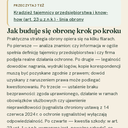
PRZECZYTAJ TEŻ
Kradzież tajemnicy przedsiębiorstwa i know-
how (art. 23 u.z.n.k.) - linia obrony
Jak buduje się obronę krok po kroku
Praktyczna strategia obrony opiera się na kilku filarach.
Po pierwsze — analiza znamion: czy informacja w ogóle
spełnia definicję tajemnicy przedsiębiorstwa i czy firma
podjęła realne działania ochronne. Po drugie — legalność
dowodów: nagrania, wydruki logów, kopie korespondencji
muszą być pozyskane zgodnie z prawem; dowód
uzyskany z naruszeniem prawa może podlegać
kwestionowaniu. Po trzecie — ustalenie braku
bezprawności: zgoda uprawnionego, działanie w ramach
obowiązków służbowych czy ujawnienie
nieprawidłowości (sygnalista chroniony ustawą z 14
czerwca 2024 r. o ochronie sygnalistów) wyłączają
odpowiedzialność. Po czwarte — kwestia szkody: w art.
23 ust. 1 u.z.n.k. wymagana jest „poważna szkoda", co