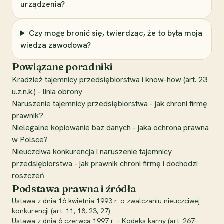
urządzenia?
Czy mogę bronić się, twierdząc, że to była moja
wiedza zawodowa?
Powiązane poradniki
Kradzież tajemnicy przedsiębiorstwa i know-how (art. 23
u.z.n.k.) - linia obrony
Naruszenie tajemnicy przedsiębiorstwa - jak chroni firmę
prawnik?
Nielegalne kopiowanie baz danych - jaka ochrona prawna
w Polsce?
Nieuczciwa konkurencja i naruszenie tajemnicy
przedsiębiorstwa - jak prawnik chroni firmę i dochodzi
roszczeń
Podstawa prawna i źródła
Ustawa z dnia 16 kwietnia 1993 r. o zwalczaniu nieuczciwej
konkurencji (art. 11, 18, 23, 27)
Ustawa z dnia 6 czerwca 1997 r. – Kodeks karny (art. 267–