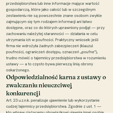
przedsiębiorstwa lub inne informacje mające wartość
gospodarczą, które jako całość lub w szczególnym
zestawieniu nie są powszechnie znane osobom zwykle
zajmującym się tym rodzajem informacji ani łatwo
dostępne, oraz co do których uprawniony podjął — przy
zachowaniu należytej staranności — działania w celu
utrzymania ich w poufności. Praktyczny wniosek: jeśli
firma nie wdrożyła żadnych zabezpieczeń (klauzul
poufności, ograniczeń dostępu, oznaczeń „poufne"),
trudno mówić o tajemnicy przedsiębiorstwa w rozumieniu
ustawy — a to często bywa pierwszą linią obrony
oskarżonego.
Odpowiedzialność karna z ustawy o
zwalczaniu nieuczciwej
konkurencji
Art. 23 u.z.n.k. penalizuje ujawnienie lub wykorzystanie
cudzej tajemnicy przedsiębiorstwa. Zgodnie z ust. 1 —
kto wbrew ciążącemu obowiązkowi ujawnia innej osobie