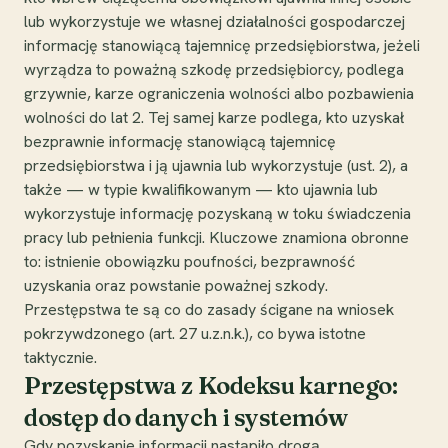
lub wykorzystuje we własnej działalności gospodarczej
informację stanowiącą tajemnicę przedsiębiorstwa, jeżeli
wyrządza to poważną szkodę przedsiębiorcy, podlega
grzywnie, karze ograniczenia wolności albo pozbawienia
wolności do lat 2. Tej samej karze podlega, kto uzyskał
bezprawnie informację stanowiącą tajemnicę
przedsiębiorstwa i ją ujawnia lub wykorzystuje (ust. 2), a
także — w typie kwalifikowanym — kto ujawnia lub
wykorzystuje informację pozyskaną w toku świadczenia
pracy lub pełnienia funkcji. Kluczowe znamiona obronne
to: istnienie obowiązku poufności, bezprawność
uzyskania oraz powstanie poważnej szkody.
Przestępstwa te są co do zasady ścigane na wniosek
pokrzywdzonego (art. 27 u.z.n.k.), co bywa istotne
taktycznie.
Przestępstwa z Kodeksu karnego:
dostęp do danych i systemów
Gdy pozyskanie informacji nastąpiło drogą