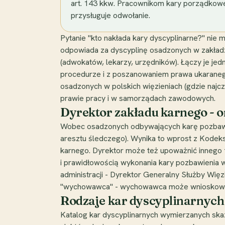
art. 143 kkw. Pracownikom kary porządkowe
przysługuje odwołanie.
Pytanie "kto nakłada kary dyscyplinarne?" nie 
odpowiada za dyscyplinę osadzonych w zakładz
(adwokatów, lekarzy, urzędników). Łączy je je
procedurze i z poszanowaniem prawa ukaranego 
osadzonych w polskich więzieniach (gdzie najcz
prawie pracy i w samorządach zawodowych.
Dyrektor zakładu karnego - 
Wobec osadzonych odbywających karę pozbawie
aresztu śledczego). Wynika to wprost z Kodek
karnego. Dyrektor może też upoważnić innego f
i prawidłowością wykonania kary pozbawienia w
administracji - Dyrektor Generalny Służby Więz
"wychowawca" - wychowawca może wnioskować o
Rodzaje kar dyscyplinarnych
Katalog kar dyscyplinarnych wymierzanych skaza