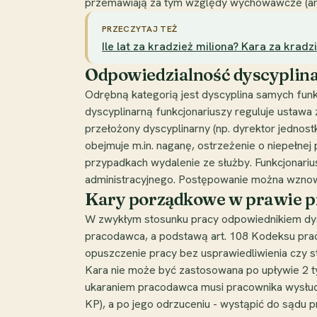
przemawiają za tym względy wychowawcze (art. 
PRZECZYTAJ TEŻ
Ile lat za kradzież miliona? Kara za kradz
Odpowiedzialność dyscyplina
Odrębną kategorią jest dyscyplina samych funkc
dyscyplinarną funkcjonariuszy reguluje ustawa 
przełożony dyscyplinarny (np. dyrektor jednos
obejmuje m.in. naganę, ostrzeżenie o niepełne
przypadkach wydalenie ze służby. Funkcjonari
administracyjnego. Postępowanie można wznow
Kary porządkowe w prawie pr
W zwykłym stosunku pracy odpowiednikiem dys
pracodawca, a podstawą art. 108 Kodeksu pra
opuszczenie pracy bez usprawiedliwienia czy st
Kara nie może być zastosowana po upływie 2 ty
ukaraniem pracodawca musi pracownika wysłucha
KP), a po jego odrzuceniu - wystąpić do sądu p