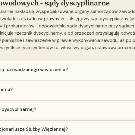
awodowych - sądy dyscyplinarne
linarne nakładają wyspecjalizowane organy samorządów zawodo
adwokaturze), radców prawnych - okręgowy sąd dyscyplinarny (us
iów i prokuratorów - odpowiednio sądy dyscyplinarne przy sądach
cjuje rzecznik dyscyplinarny, a od orzeczeń przysługują odwoł
ary pieniężne i zawieszenie w prawie wykonywania zawodu, aż p
szystkich tych systemów to: właściwy organ, ustawowa procedur
rną na osadzonego w więzieniu?
onemu?
 dyscyplinarnej?
cjonariusza Służby Więziennej?