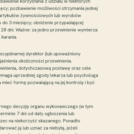
bawienie korzystania z udziału w niektórych
sięcy; pozbawienie możliwości otrzymania jednej
w artykułów żywnościowych lub wyrobów
 do 3 miesięcy; obniżenie przypadającej
 28 dni. Ważne: za jedno przewinienie wymierza
 karania.
cyplinarnej dyrektor (lub upoważniony
aśnienia okoliczności przewinienia.
ewinienia, dotychczasową postawę oraz cele
wymaga uprzedniej zgody lekarza lub psychologa
 mieć formę pozwalającą na jej kontrolę i być
jarnego decyzję organu wykonawczego (w tym
rminie 7 dni od daty ogłoszenia lub
orzec na niekorzyść skazanego. Ponadto
rować ją lub uznać za niebyłą, jeżeli