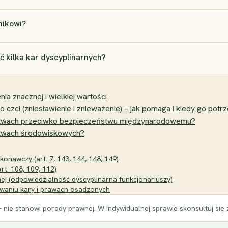
nikowi?
ć kilka kar dyscyplinarnych?
nia znacznej i wielkiej wartości
zci (zniesławienie i znieważenie) – jak pomaga i kiedy go potr
ępstwach przeciwko bezpieczeństwu międzynarodowemu?
pstwach środowiskowych?
onawczy (art. 7, 143, 144, 148, 149)
rt. 108, 109, 112)
nej (odpowiedzialność dyscyplinarna funkcjonariuszy)
waniu kary i prawach osadzonych
 nie stanowi porady prawnej. W indywidualnej sprawie skonsultuj się