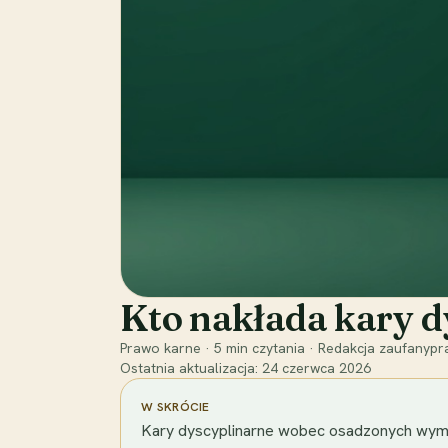
Kto nakłada kary d
Prawo karne
·
5
min czytania
·
Redakcja zaufanypra
Ostatnia aktualizacja:
24 czerwca 2026
W SKRÓCIE
Kary dyscyplinarne wobec osadzonych wymierz