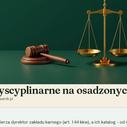
yscyplinarne na osadzony
wnik.pl
a dyrektor zakładu karnego (art. 144 kkw), a ich katalog - od n