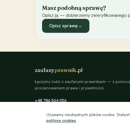
Masz podobną sprawę?
Opisz ją — dobierzemy zweryfikowanego p
Opisz sprawę
→
zaufany
prawnik
.pl
Łączymy ludzi z zaufanymi prawnikami — z pomocą 
poszanowaniem prawa i prywatności.
+48 786 564 056
©
2026
zaufanyprawnik.pl — kojarzymy klientów ze
Używamy niezbędnych plików cookie. Statysty
zweryfikowanymi prawnikami.
polityce cookies
.