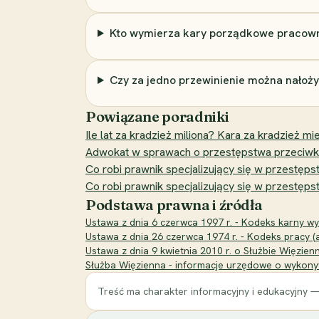
Kto wymierza kary porządkowe pracow
Czy za jedno przewinienie można nałoży
Powiązane poradniki
Ile lat za kradzież miliona? Kara za kradzież mie
Adwokat w sprawach o przestępstwa przeciwko c
Co robi prawnik specjalizujący się w przest
Co robi prawnik specjalizujący się w przestę
Podstawa prawna i źródła
Ustawa z dnia 6 czerwca 1997 r. - Kodeks karny wyk
Ustawa z dnia 26 czerwca 1974 r. - Kodeks pracy (a
Ustawa z dnia 9 kwietnia 2010 r. o Służbie Więzien
Służba Więzienna - informacje urzędowe o wykony
Treść ma charakter informacyjny i edukacyjny —