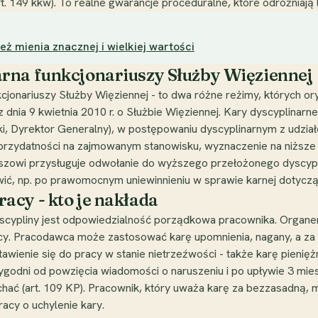
149 kkw). To realne gwarancje proceduralne, które odróżniają l
ież mienia znacznej i wielkiej wartości
rna funkcjonariuszy Służby Więziennej
jonariuszy Służby Więziennej - to dwa różne reżimy, których ory
z dnia 9 kwietnia 2010 r. o Służbie Więziennej. Kary dyscyplina
tki, Dyrektor Generalny), w postępowaniu dyscyplinarnym z udzia
j przydatności na zajmowanym stanowisku, wyznaczenie na niższe
uszowi przysługuje odwołanie do wyższego przełożonego dyscypl
ić, np. po prawomocnym uniewinnieniu w sprawie karnej dotyczą
acy - kto je nakłada
cypliny jest odpowiedzialność porządkowa pracownika. Organem
cy. Pracodawca może zastosować karę upomnienia, nagany, a za
awienie się do pracy w stanie nietrzeźwości - także karę pienięż
godni od powzięcia wiadomości o naruszeniu i po upływie 3 mies
ć (art. 109 KP). Pracownik, który uważa karę za bezzasadną, mo
racy o uchylenie kary.