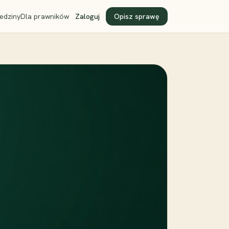
edziny
Dla prawników
Zaloguj
Opisz sprawę