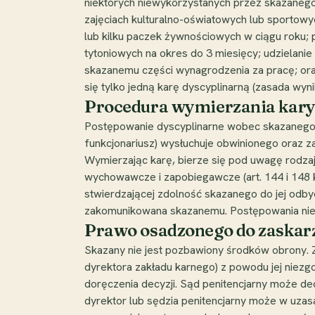
niektórych niewykorzystanych przez skazanego 
zajęciach kulturalno-oświatowych lub sportowyc
lub kilku paczek żywnościowych w ciągu roku
tytoniowych na okres do 3 miesięcy; udzielani
skazanemu części wynagrodzenia za pracę; oraz
się tylko jedną karę dyscyplinarną (zasada wyn
Procedura wymierzania kar
Postępowanie dyscyplinarne wobec skazanego 
funkcjonariusz) wysłuchuje obwinionego oraz zap
Wymierzając karę, bierze się pod uwagę rodza
wychowawcze i zapobiegawcze (art. 144 i 148 k
stwierdzającej zdolność skazanego do jej odby
zakomunikowana skazanemu. Postępowania nie
Prawo osadzonego do zaskarż
Skazany nie jest pozbawiony środków obrony. 
dyrektora zakładu karnego) z powodu jej niezgo
doręczenia decyzji. Sąd penitencjarny może de
dyrektor lub sędzia penitencjarny może w uzasa