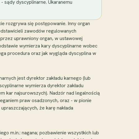
 - sądy dyscyplinarne. Ukaranemu
cie rozgrywa się postępowanie. Inny organ
zedstawicieli zawodów regulowanych
o przez uprawniony organ, w ustawowej
 podstawie wymierza kary dyscyplinarne wobec
iega procedura oraz jak wygląda dyscyplina w
rnych jest dyrektor zakładu karnego (lub
scyplinarne wymierza dyrektor zakładu
em kar najsurowszych). Nadzór nad legalnością
zeganiem praw osadzonych, oraz - w pionie
i upraszczających, że karę nakłada
ego m.in.: nagana; pozbawienie wszystkich lub