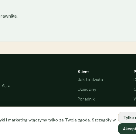
rawnika.
Klient
P
Jak to działa
D
AI, z
Dziedziny
C
Poradniki
W
Bezpieczeństwo
Tylko
ki i marketing włączymy tylko za Twoją zgodą. Szczegóły w
Akcept