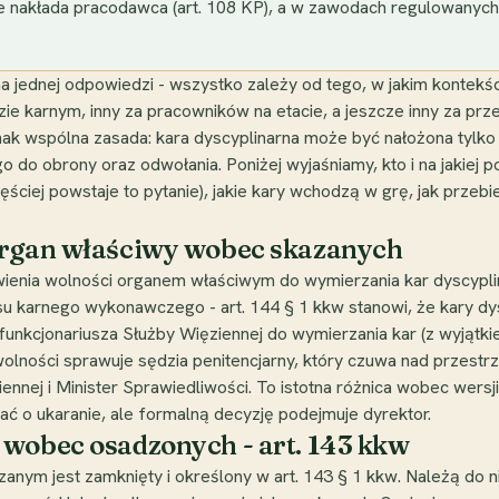
 nakłada pracodawca (art. 108 KP), a w zawodach regulowanych
ma jednej odpowiedzi - wszystko zależy od tego, w jakim kontekś
ie karnym, inny za pracowników na etacie, a jeszcze inny za pr
dnak wspólna zasada: kara dyscyplinarna może być nałożona tylk
do obrony oraz odwołania. Poniżej wyjaśniamy, kto i na jakiej
ęściej powstaje to pytanie), jakie kary wchodzą w grę, jak przeb
organ właściwy wobec skazanych
nia wolności organem właściwym do wymierzania kar dyscyplina
su karnego wykonawczego - art. 144 § 1 kkw stanowi, że kary dy
unkcjonariusza Służby Więziennej do wymierzania kar (z wyjątki
olności sprawuje sędzia penitencjarny, który czuwa nad przestr
iennej i Minister Sprawiedliwości. To istotna różnica wobec wersj
 ukaranie, ale formalną decyzję podejmuje dyrektor.
 wobec osadzonych - art. 143 kkw
nym jest zamknięty i określony w art. 143 § 1 kkw. Należą do ni