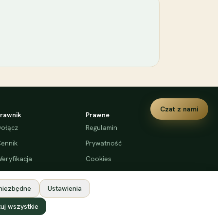
Czat z nami
rawnik
Prawne
ołącz
Regulamin
ennik
Prywatność
eryfikacja
Cookies
Deklaracja dostępności
 niezbędne
Ustawienia
uj wszystkie