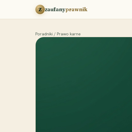
Przejdź do treści
zaufany
prawnik
Z
Poradniki
/
Prawo karne