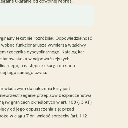
egalne ukaranie od dowolnej represji.
ginalny tekst nie rozróżniał. Odpowiedzialność
rne wobec funkcjonariusza wymierza właściwy
łem rzecznika dyscyplinarnego. Katalog kar
 stanowisko, a w najpoważniejszych
inarnego, a następnie skarga do sądu
cej tego samego czynu.
 właściwym do nałożenia kary jest
 nieprzestrzeganie przepisów bezpieczeństwa,
ną (w granicach określonych w art. 108 § 3 KP).
ięcy od jego dopuszczenia się; przed
że w ciągu 7 dni wnieść sprzeciw (art. 112