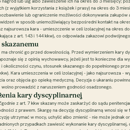
nagród lub ulg albo zawieszenie ich na okres do 3 miesięcy; poz
h (z wyjątkiem korzystania z książek i prasy) na okres do 3 mie
; pozbawienie lub ograniczenie możliwości dokonywania zakupó
e widzeń w sposób uniemożliwiający bezpośredni kontakt na okres
 najsurowsza kara - umieszczenie w celi izolacyjnej na okres do
ikająca z art. 143 i 144 kkw), co odpowiada zakazowi podwójnego
y skazanemu
ma chronić go przed dowolnością. Przed wymierzeniem kary dys
oznaje się z opinią wychowawcy, jeżeli jest to konieczne dla wyj
j i okoliczności czynu, stosunek skazanego do popełnionego prz
kw). Kara umieszczenia w celi izolacyjnej - jako najsurowsza - 
cia oraz objęcia go opieką medyczną. Decyzja o ukaraniu powinna
 wolno prowadzić z naruszeniem godności osadzonego.
enia kary dyscyplinarnej
Zgodnie z art. 7 kkw skazany może zaskarżyć do sądu penitenc
dności z prawem. Skargę na decyzję dyscyplinarną wnosi się w te
cyzję utrzymać w mocy, uchylić albo zmienić - nie może jednak 
dnionych przypadkach zawiesić wykonanie kary dyscyplinarnej, da