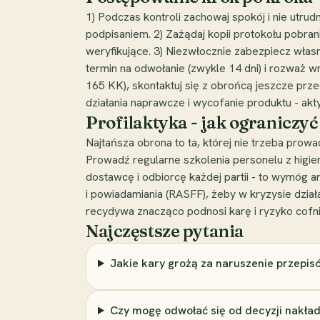
1) Podczas kontroli zachowaj spokój i nie utrud
podpisaniem. 2) Zażądaj kopii protokołu pobran
weryfikujące. 3) Niezwłocznie zabezpiecz własn
termin na odwołanie (zwykle 14 dni) i rozważ wn
165 KK), skontaktuj się z obrońcą jeszcze pr
działania naprawcze i wycofanie produktu - ak
Profilaktyka - jak ograniczy
Najtańsza obrona to ta, której nie trzeba pro
Prowadź regularne szkolenia personelu z higien
dostawcę i odbiorcę każdej partii - to wymóg 
i powiadamiania (RASFF), żeby w kryzysie dział
recydywa znacząco podnosi karę i ryzyko cofni
Najczęstsze pytania
Jakie kary grożą za naruszenie przepis
Czy mogę odwołać się od decyzji nakład