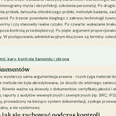
armonogramy mycia i dezynfekcji, szkolenia personelu). Po drugi
ia próbek, łańcucha chłodniczego próbki, metodyki badania, za
d. Po trzecie: powołanie biegłego z zakresu technologii żywnośc
ormy i czy stanowiły realne ryzyko. Po czwarte: wykazanie braku w
oza kontrolą przedsiębiorcy). Po piąte: argument proporcjonaln
. W postępowaniu administracyjnym kluczowe są terminy: odwoła
ii: kary, kontrola Sanepidu i obrona
dokumentów
 wystarczy sama argumentacja prawna - rozstrzyga materiał do
że metoda nie była akredytowana, że doszło do wtórnego zaniecz
j. Równie ważne są dowody z dokumentów: certyfikaty jakości i 
, raporty z audytów wewnętrznych i zewnętrznych (np. BRC, IFS),
ny, prowadzony na bieżąco system dokumentacji, zyskuje przewagę
alny, a nie systemowy.
 jak się zachować podczas kontroli