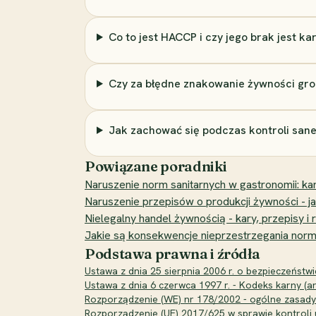
Co to jest HACCP i czy jego brak jest ka
Czy za błędne znakowanie żywności groz
Jak zachować się podczas kontroli san
Powiązane poradniki
Naruszenie norm sanitarnych w gastronomii: kar
Naruszenie przepisów o produkcji żywności - jak
Nielegalny handel żywnością - kary, przepisy i
Jakie są konsekwencje nieprzestrzegania norm
Podstawa prawna i źródła
Ustawa z dnia 25 sierpnia 2006 r. o bezpieczeństwi
Ustawa z dnia 6 czerwca 1997 r. - Kodeks karny (ar
Rozporządzenie (WE) nr 178/2002 - ogólne zasad
Rozporządzenie (UE) 2017/625 w sprawie kontroli