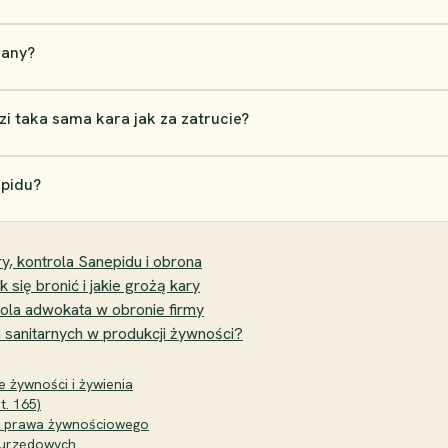
rany?
i taka sama kara jak za zatrucie?
epidu?
y, kontrola Sanepidu i obrona
 się bronić i jakie grożą kary
 rola adwokata w obronie firmy
 sanitarnych w produkcji żywności?
e żywności i żywienia
t. 165)
y prawa żywnościowego
 urzędowych