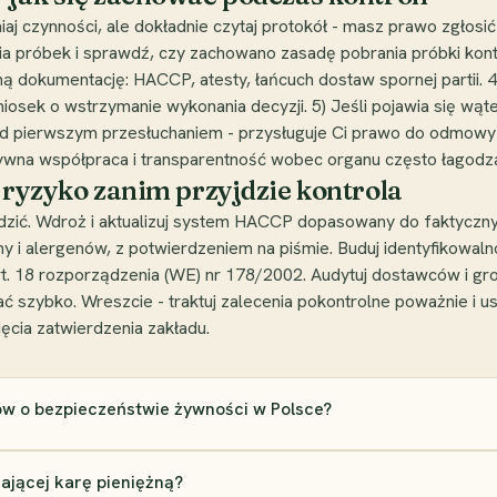
niaj czynności, ale dokładnie czytaj protokół - masz prawo zgłosi
ia próbek i sprawdź, czy zachowano zasadę pobrania próbki kontr
ą dokumentację: HACCP, atesty, łańcuch dostaw spornej partii. 4
iosek o wstrzymanie wykonania decyzji. 5) Jeśli pojawia się wąte
zed pierwszym przesłuchaniem - przysługuje Ci prawo do odmowy
tywna współpraca i transparentność wobec organu często łagodzą
ć ryzyko zanim przyjdzie kontrola
wadzić. Wdroż i aktualizuj system HACCP dopasowany do faktyczny
y i alergenów, z potwierdzeniem na piśmie. Buduj identyfikowaln
art. 18 rozporządzenia (WE) nr 178/2002. Audytuj dostawców i gr
ać szybko. Wreszcie - traktuj zalecenia pokontrolne poważnie i 
ęcia zatwierdzenia zakładu.
ów o bezpieczeństwie żywności w Polsce?
ającej karę pieniężną?