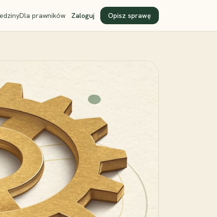
edziny
Dla prawników
Zaloguj
Opisz sprawę