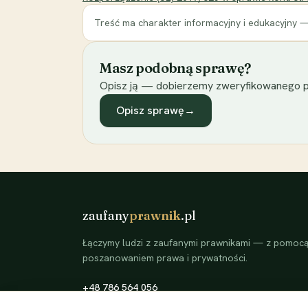
Treść ma charakter informacyjny i edukacyjny —
Masz podobną sprawę?
Opisz ją — dobierzemy zweryfikowanego p
Opisz sprawę
→
zaufany
prawnik
.pl
Łączymy ludzi z zaufanymi prawnikami — z pomocą 
poszanowaniem prawa i prywatności.
+48 786 564 056