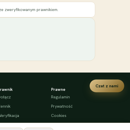
 ze zweryfikowanym prawnikiem.
Czat z nami
rawnik
Prawne
ołącz
Regulamin
ennik
Prywatność
eryfikacja
Cookies
Deklaracja dostępności