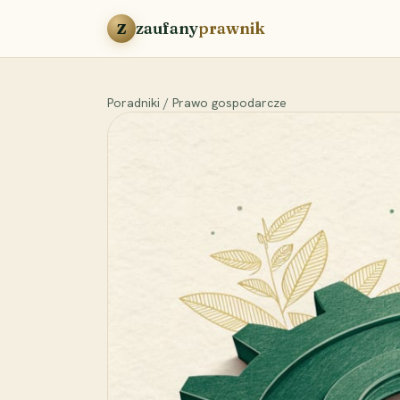
Przejdź do treści
zaufany
prawnik
Z
Poradniki
/
Prawo gospodarcze