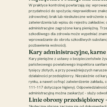
W praktyce kontrolnej powtarzają się: wprowad
przydatności do spożycia; nieprawidłowe znako
zdrowotne); brak lub nieskuteczne wdrożenie 
zatwierdzenia lub wpisu do rejestru zakładów; o
administracyjne zagrożone karą pieniężną. Tr
szkodliwego dla zdrowia może wypełniać znami
wprowadzanie do obrotu szkodliwych substancji
pozbawienia wolności).
Kary administracyjne, karne 
Kary pieniężne z ustawy o bezpieczeństwie żyw
państwowego powiatowego inspektora sanitarneg
tysięcy złotych, a przy poważniejszych narusze
działalności przedsiębiorcy. Niezależnie od k
rynku, a nawet cofnąć zatwierdzenie zakładu, 
111-117 dotyczące higieny). Odpowiedzialność
administracyjną można zaskarżyć - służy odwo
Linie obrony przedsiębiorcy 
Skuteczna obrona zaczyna się od dokumentacji.