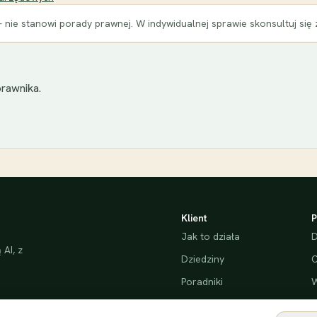
 nie stanowi porady prawnej. W indywidualnej sprawie skonsultuj się
rawnika.
Klient
P
Jak to działa
D
AI, z
Dziedziny
C
Poradniki
W
Bezpieczeństwo