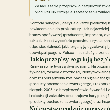
W SKRÓCIE
Za naruszenie przepisów o bezpieczeństwie 
produktu lub cofnięcie zatwierdzenia zakład
Kontrola sanepidu, decyzja o karze pieniężnej 
zawiadomienie do prokuratury - tak najczęście
branży spożywczej (producenta, importera, dystry
zakładu, koszt wycofania produktu z rynku i ut
odpowiedzialność, jakie organy ją egzekwują i j
obowiązującego w Polsce - nie należy przeno
Jakie przepisy regulują bezp
Ramy prawne tworzą dwa poziomy. Na poziomie
żywności, zasada ostrożności, identyfikowalnoś
oraz rozporządzenia tzw. pakietu higieniczn
(produkty pochodzenia zwierzęcego) i rozporz
sierpnia 2006 r. o bezpieczeństwie żywności i 
i rejestracji zakładów oraz krajowe kary pieni
(produkty pochodzenia zwierzęcego) oraz Insp
Najczęstsze rodzaje naruszeń 