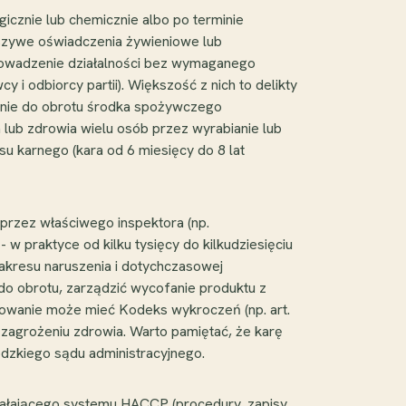
icznie lub chemicznie albo po terminie
ałszywe oświadczenia żywieniowe lub
prowadzenie działalności bez wymaganego
 i odbiorcy partii). Większość z nich to delikty
anie do obrotu środka spożywczego
lub zdrowia wielu osób przez wyrabianie lub
u karnego (kara od 6 miesięcy do 8 lat
 przez właściwego inspektora (np.
 praktyce od kilku tysięcy do kilkudziesięciu
zakresu naruszenia i dotychczasowej
do obrotu, zarządzić wycofanie produktu z
osowanie może mieć Kodeks wykroczeń (np. art.
zagrożeniu zdrowia. Warto pamiętać, że karę
dzkiego sądu administracyjnego.
ziałającego systemu HACCP (procedury, zapisy