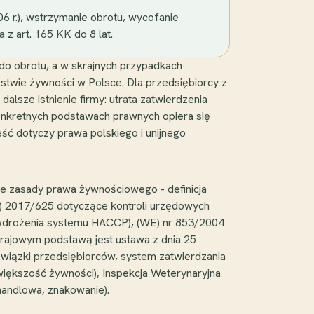
6 r.), wstrzymanie obrotu, wycofanie
 z art. 165 KK do 8 lat.
i do obrotu, a w skrajnych przypadkach
stwie żywności w Polsce. Dla przedsiębiorcy z
dalsze istnienie firmy: utrata zatwierdzenia
 konkretnych podstawach prawnych opiera się
reść dotyczy prawa polskiego i unijnego
e zasady prawa żywnościowego - definicja
(UE) 2017/625 dotyczące kontroli urzędowych
 wdrożenia systemu HACCP), (WE) nr 853/2004
krajowym podstawą jest ustawa z dnia 25
bowiązki przedsiębiorców, system zatwierdzania
 większość żywności), Inspekcja Weterynaryjna
handlowa, znakowanie).