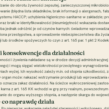
zanie do obrotu żywności zepsutej, zanieczyszczonej mikrobiolog
wanie (błędna lista składników, brak informacji o alergenach, f
systemu HACCP; uchybienia higieniczno-sanitarne w zakładzie; 
raz braki w identyfikowalności (nieumiejętność wskazania dostawcy
zeba jednak odróżnić je od czynów karnych: świadome wprowadz
ona przestępstwa, a sprowadzenie niebezpieczeństwa dla życia 
 lub środków spożywczych to czyn z art. 165 par. 1 pkt 2 Kodeks
i konsekwencje dla działalności
ności i żywienia nakładane są w drodze decyzji administracyjnej
o) i mogą sięgać wielokrotności przeciętnego wynagrodzenia - w
niach wyżej. Ich wysokość zależy m.in. od stopnia szkodliwości, 
ary organ może: nakazać wstrzymanie produkcji lub wprowadzania 
co oznacza zakaz działalności. Na ścieżce wykroczeniowej zast
 karna z art. 165 KK wchodzi w grę przy realnym, powszechnym 
łanie do organu wyższego stopnia, a następnie skarga do wojewó
- co naprawdę działa
 Po pierwsze: wykazanie należytej staranności i wdrożonego, d