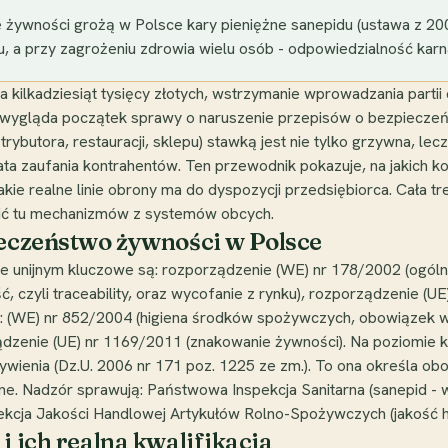
żywności grożą w Polsce kary pieniężne sanepidu (ustawa z 200
u, a przy zagrożeniu zdrowia wielu osób - odpowiedzialność karna
na kilkadziesiąt tysięcy złotych, wstrzymanie wprowadzania parti
j wygląda początek sprawy o naruszenie przepisów o bezpieczeń
butora, restauracji, sklepu) stawką jest nie tylko grzywna, lecz 
rata zaufania kontrahentów. Ten przewodnik pokazuje, na jakich
akie realne linie obrony ma do dyspozycji przedsiębiorca. Cała t
sić tu mechanizmów z systemów obcych.
ieczeństwo żywności w Polsce
 unijnym kluczowe są: rozporządzenie (WE) nr 178/2002 (ogóln
ć, czyli traceability, oraz wycofanie z rynku), rozporządzenie 
ego: (WE) nr 852/2004 (higiena środków spożywczych, obowiązek
ądzenie (UE) nr 1169/2011 (znakowanie żywności). Na poziomie 
żywienia (Dz.U. 2006 nr 171 poz. 1225 ze zm.). To ona określa o
ężne. Nadzór sprawują: Państwowa Inspekcja Sanitarna (sanepid -
ekcja Jakości Handlowej Artykułów Rolno-Spożywczych (jakość 
i ich realna kwalifikacja