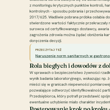
z monitoringu krytycznych punktów kontroli, h
kontrolnych - sposobu pobrania i przechowywan
2017/625. Wadliwie pobrana próbka osłabia dowó
stwierdzone wartości faktycznie przekraczały n
surowca od certyfikowanego dostawcy, awaria p
zagrożenia zdrowia można żądać obniżenia kary
doręczenia decyzji.
PRZECZYTAJ TEŻ
Naruszenie norm sanitarnych w gastronom
Rola biegłych i dowodów z 
W sprawach o bezpieczeństwo żywności rzadko
wynik badania laboratoryjnego, wskazując np. 
mieści się w granicach niepewności pomiarowe
pozwalające odtworzyć identyfikowalność partii
Przedsiębiorca, który potrafi przedstawić spój
ewentualne uchybienie miało charakter incydent
Postępowanie krok po kroku -