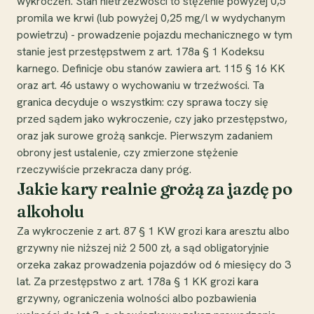
wykroczeń. Stan nietrzeźwości to stężenie powyżej 0,5
promila we krwi (lub powyżej 0,25 mg/l w wydychanym
powietrzu) - prowadzenie pojazdu mechanicznego w tym
stanie jest przestępstwem z art. 178a § 1 Kodeksu
karnego. Definicje obu stanów zawiera art. 115 § 16 KK
oraz art. 46 ustawy o wychowaniu w trzeźwości. Ta
granica decyduje o wszystkim: czy sprawa toczy się
przed sądem jako wykroczenie, czy jako przestępstwo,
oraz jak surowe grożą sankcje. Pierwszym zadaniem
obrony jest ustalenie, czy zmierzone stężenie
rzeczywiście przekracza dany próg.
Jakie kary realnie grożą za jazdę po
alkoholu
Za wykroczenie z art. 87 § 1 KW grozi kara aresztu albo
grzywny nie niższej niż 2 500 zł, a sąd obligatoryjnie
orzeka zakaz prowadzenia pojazdów od 6 miesięcy do 3
lat. Za przestępstwo z art. 178a § 1 KK grozi kara
grzywny, ograniczenia wolności albo pozbawienia