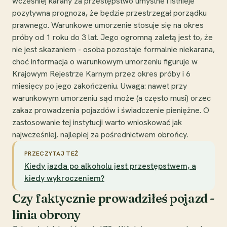
wcześniej karany za przestępstwo umyślne i istnieje
pozytywna prognoza, że będzie przestrzegał porządku
prawnego. Warunkowe umorzenie stosuje się na okres
próby od 1 roku do 3 lat. Jego ogromną zaletą jest to, że
nie jest skazaniem - osoba pozostaje formalnie niekarana,
choć informacja o warunkowym umorzeniu figuruje w
Krajowym Rejestrze Karnym przez okres próby i 6
miesięcy po jego zakończeniu. Uwaga: nawet przy
warunkowym umorzeniu sąd może (a często musi) orzec
zakaz prowadzenia pojazdów i świadczenie pieniężne. O
zastosowanie tej instytucji warto wnioskować jak
najwcześniej, najlepiej za pośrednictwem obrońcy.
PRZECZYTAJ TEŻ
Kiedy jazda po alkoholu jest przestępstwem, a
kiedy wykroczeniem?
Czy faktycznie prowadziłeś pojazd -
linia obrony