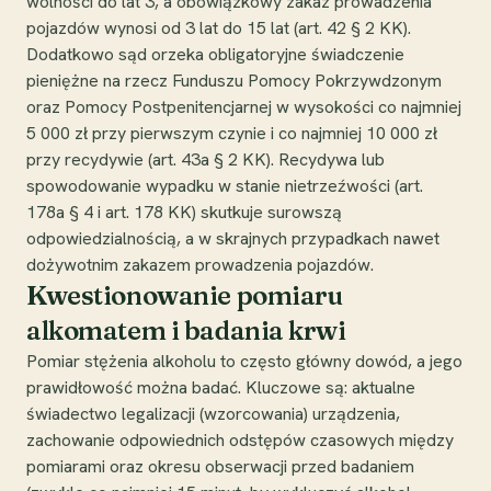
wolności do lat 3, a obowiązkowy zakaz prowadzenia
pojazdów wynosi od 3 lat do 15 lat (art. 42 § 2 KK).
Dodatkowo sąd orzeka obligatoryjne świadczenie
pieniężne na rzecz Funduszu Pomocy Pokrzywdzonym
oraz Pomocy Postpenitencjarnej w wysokości co najmniej
5 000 zł przy pierwszym czynie i co najmniej 10 000 zł
przy recydywie (art. 43a § 2 KK). Recydywa lub
spowodowanie wypadku w stanie nietrzeźwości (art.
178a § 4 i art. 178 KK) skutkuje surowszą
odpowiedzialnością, a w skrajnych przypadkach nawet
dożywotnim zakazem prowadzenia pojazdów.
Kwestionowanie pomiaru
alkomatem i badania krwi
Pomiar stężenia alkoholu to często główny dowód, a jego
prawidłowość można badać. Kluczowe są: aktualne
świadectwo legalizacji (wzorcowania) urządzenia,
zachowanie odpowiednich odstępów czasowych między
pomiarami oraz okresu obserwacji przed badaniem