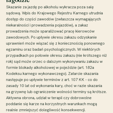
Skazanie za jazdę po alkoholu wykracza poza salę
sądową. Wpis do Krajowego Rejestru Karnego utrudnia
dostęp do części zawodów (zwłaszcza wymagających
niekaralności i prowadzenia pojazdów), a zakaz
prowadzenia może sparaliżować pracę kierowców
zawodowych. Po upływie okresu zakazu odzyskanie
uprawnień może wiązać się z koniecznością ponownego
egzaminu oraz badań psychologicznych. W niektórych
przypadkach po połowie okresu zakazu (nie krótszego niż
rok) sąd może orzec o dalszym wykonywaniu zakazu w
formie blokady alkoholowej w pojeździe (art. 182a
Kodeksu karnego wykonawczego). Zatarcie skazania
następuje po upływie terminów z art. 107 KK - co do
zasady 10 lat od wykonania kary, choć w razie skazania
na grzywnę lub ograniczenie wolności terminy są krótsze.
Aktywna obrona, udział w terapii czy dobrowolne
poddanie się karze na korzystnych warunkach mogą
realnie zmniejszyć dolegliwość konsekwencji.