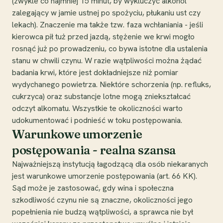
(zwykle co najmniej 15 minut, by wykluczyć alkohol
zalegający w jamie ustnej po spożyciu, płukaniu ust czy
lekach). Znaczenie ma także tzw. faza wchłaniania - jeśli
kierowca pił tuż przed jazdą, stężenie we krwi mogło
rosnąć już po prowadzeniu, co bywa istotne dla ustalenia
stanu w chwili czynu. W razie wątpliwości można żądać
badania krwi, które jest dokładniejsze niż pomiar
wydychanego powietrza. Niektóre schorzenia (np. refluks,
cukrzyca) oraz substancje lotne mogą zniekształcać
odczyt alkomatu. Wszystkie te okoliczności warto
udokumentować i podnieść w toku postępowania.
Warunkowe umorzenie
postępowania - realna szansa
Najważniejszą instytucją łagodzącą dla osób niekaranych
jest warunkowe umorzenie postępowania (art. 66 KK).
Sąd może je zastosować, gdy wina i społeczna
szkodliwość czynu nie są znaczne, okoliczności jego
popełnienia nie budzą wątpliwości, a sprawca nie był