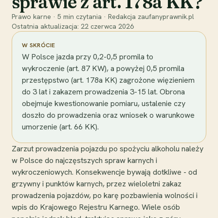
sprawie z art. 178a KK?
Prawo karne
·
5
min czytania
·
Redakcja zaufanyprawnik.pl
Ostatnia aktualizacja:
22 czerwca 2026
W SKRÓCIE
W Polsce jazda przy 0,2-0,5 promila to
wykroczenie (art. 87 KW), a powyżej 0,5 promila
przestępstwo (art. 178a KK) zagrożone więzieniem
do 3 lat i zakazem prowadzenia 3-15 lat. Obrona
obejmuje kwestionowanie pomiaru, ustalenie czy
doszło do prowadzenia oraz wniosek o warunkowe
umorzenie (art. 66 KK).
Zarzut prowadzenia pojazdu po spożyciu alkoholu należy
w Polsce do najczęstszych spraw karnych i
wykroczeniowych. Konsekwencje bywają dotkliwe - od
grzywny i punktów karnych, przez wieloletni zakaz
prowadzenia pojazdów, po karę pozbawienia wolności i
wpis do Krajowego Rejestru Karnego. Wiele osób