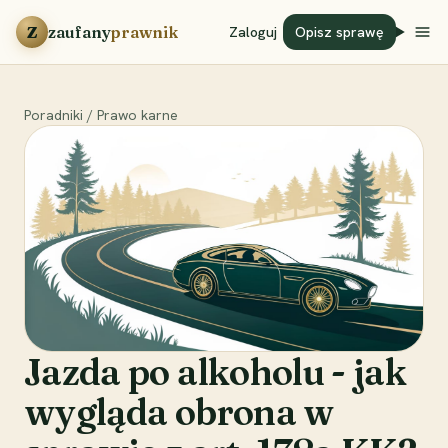
Przejdź do treści
Z
zaufany
prawnik
Zaloguj
Opisz sprawę
Poradniki
/
Prawo karne
Jazda po alkoholu - jak
wygląda obrona w