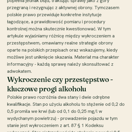
popełnia jednak błąd, traktując sprawę jako z góry
przegraną i rezygnując z aktywnej obrony. Tymczasem
polskie prawo przewiduje konkretne instytucje
łagodzące, a prawidłowość pomiaru i procedury
kontrolnej można skutecznie kwestionować. W tym
artykule wyjaśniamy różnicę między wykroczeniem a
przestępstwem, omawiamy realne strategie obrony
oparte na polskich przepisach oraz wskazujemy, kiedy
możliwe jest uniknięcie skazania. Materiał ma charakter
informacyjny - każdą sprawę należy skonsultować z
adwokatem.
Wykroczenie czy przestępstwo -
kluczowe progi alkoholu
Polskie prawo rozróżnia dwa stany i dwie odrębne
kwalifikacje. Stan po użyciu alkoholu to stężenie od 0,2 do
0,5 promila we krwi (lub od 0,1 do 0,25 mg/l w
wydychanym powietrzu) - prowadzenie pojazdu w tym
stanie jest wykroczeniem z art. 87 § 1 Kodeksu