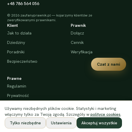
+48 786 564 056
©
2026
zaufanyprawnik.pl — kojarzymy klientów ze
zweryfikowanymi prawnikami.
Klient
Prawnik
Jak to działa
Dołącz
Dziedziny
Cennik
Poradniki
Weryfikacja
Bezpieczeństwo
Czat z nami
Prawne
Regulamin
Prywatność
Cookies
Używamy niezbędnych plików cookie. Statystyki i marketing
Deklaracja dostępności
włączymy tylko za Twoją zgodą. Szczegóły w
polityce cookies
.
Tylko niezbędne
Ustawienia
Akceptuj wszystkie