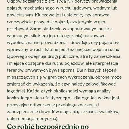
Odpowiedzialność z art. 178a KK dotyczy prowadzenia
pojazdu mechanicznego w ruchu lądowym, wodnym lub
powietrznym. Kluczowe jest ustalenie, czy sprawca
rzeczywiście prowadził pojazd, czy jedynie w nim
przebywał. Samo siedzenie w zaparkowanym aucie z
włączonym silnikiem (np. dla ogrzania) nie zawsze
wypełnia znamię prowadzenia - decyduje, czy pojazd był
wprawiany w ruch. Istotne jest też miejsce: pojęcie ruchu
lądowego obejmuje drogi publiczne, strefy zamieszkania
i miejsca dostępne dla ruchu pojazdów, ale interpretacja
terenów prywatnych bywa sporna. Dla niższych stężeń,
mieszczących się w granicach wykroczenia, obrona może
zmierzać do wykazania, że czyn należy zakwalifikować
łagodniej. Każda z tych okoliczności wymaga analizy
konkretnego stanu faktycznego - dlatego tak ważne jest
precyzyjne odtworzenie przebiegu zdarzenia i
zabezpieczenie dowodów (nagrania, zeznania świadków,
dokumentacja medyczna).
Co robić bezpośrednio po