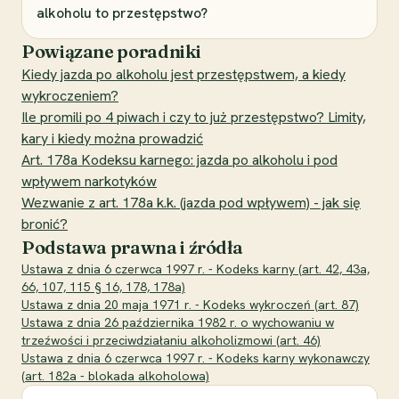
alkoholu to przestępstwo?
Powiązane poradniki
Kiedy jazda po alkoholu jest przestępstwem, a kiedy
wykroczeniem?
Ile promili po 4 piwach i czy to już przestępstwo? Limity,
kary i kiedy można prowadzić
Art. 178a Kodeksu karnego: jazda po alkoholu i pod
wpływem narkotyków
Wezwanie z art. 178a k.k. (jazda pod wpływem) - jak się
bronić?
Podstawa prawna i źródła
Ustawa z dnia 6 czerwca 1997 r. - Kodeks karny (art. 42, 43a,
66, 107, 115 § 16, 178, 178a)
Ustawa z dnia 20 maja 1971 r. - Kodeks wykroczeń (art. 87)
Ustawa z dnia 26 października 1982 r. o wychowaniu w
trzeźwości i przeciwdziałaniu alkoholizmowi (art. 46)
Ustawa z dnia 6 czerwca 1997 r. - Kodeks karny wykonawczy
(art. 182a - blokada alkoholowa)