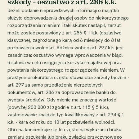
szkody - oszustwo z art. 286 k.k.
Jeżeli podanie nieprawdziwych informacji o majątku
służyło doprowadzeniu drugiej osoby do niekorzystnego
rozporządzenia mieniem i taki skutek nastąpił, zarzut
może zostać postawiony z art. 286 § 1 k.k. (oszustwo
klasyczne), zagrożonego karą od 6 miesięcy do 8 lat
pozbawienia wolności. Różnica wobec art. 297 k.k. jest
zasadnicza: oszustwo wymaga wprowadzenia w błąd,
działania w celu osiągnięcia korzyści majątkowej oraz
powstania niekorzystnego rozporządzenia mieniem. W
praktyce prokuratura często stawia oba zarzuty łącznie -
art. 297 za samo przedłożenie nierzetelnych
dokumentów, art. 286 za doprowadzenie banku do
wypłaty środków. Gdy mienie ma znaczną wartość
(powyżej 200 000 zł zgodnie z art. 115 § 5 k.k.),
zastosowanie znajdzie typ kwalifikowany z art. 294 § 1
k.k. - kara od roku do 10 lat pozbawienia wolności.
Obrona koncentruje się tu często na wykazaniu braku
zamiaru oszukania lub braku związku przyczynowego