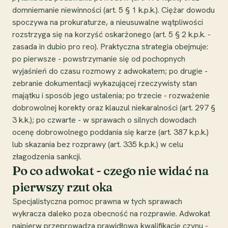
domniemanie niewinności (art. 5 § 1 k.p.k.). Ciężar dowodu
spoczywa na prokuraturze, a nieusuwalne wątpliwości
rozstrzyga się na korzyść oskarżonego (art. 5 § 2 k.p.k. -
zasada in dubio pro reo). Praktyczna strategia obejmuje:
po pierwsze - powstrzymanie się od pochopnych
wyjaśnień do czasu rozmowy z adwokatem; po drugie -
zebranie dokumentacji wykazującej rzeczywisty stan
majątku i sposób jego ustalenia; po trzecie - rozważenie
dobrowolnej korekty oraz klauzul niekaralności (art. 297 §
3 k.k.); po czwarte - w sprawach o silnych dowodach
ocenę dobrowolnego poddania się karze (art. 387 k.p.k.)
lub skazania bez rozprawy (art. 335 k.p.k.) w celu
złagodzenia sankcji.
Po co adwokat - czego nie widać na
pierwszy rzut oka
Specjalistyczna pomoc prawna w tych sprawach
wykracza daleko poza obecność na rozprawie. Adwokat
najpierw przeprowadza prawidłową kwalifikację czynu -