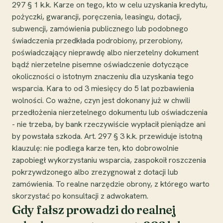
297 § 1 k.k. Karze on tego, kto w celu uzyskania kredytu,
pożyczki, gwarancji, poręczenia, leasingu, dotacji,
subwencji, zamówienia publicznego lub podobnego
świadczenia przedkłada podrobiony, przerobiony,
poświadczający nieprawdę albo nierzetelny dokument
bądź nierzetelne pisemne oświadczenie dotyczące
okoliczności o istotnym znaczeniu dla uzyskania tego
wsparcia. Kara to od 3 miesięcy do 5 lat pozbawienia
wolności. Co ważne, czyn jest dokonany już w chwili
przedłożenia nierzetelnego dokumentu lub oświadczenia
- nie trzeba, by bank rzeczywiście wypłacił pieniądze ani
by powstała szkoda. Art. 297 § 3 k.k. przewiduje istotną
klauzulę: nie podlega karze ten, kto dobrowolnie
zapobiegł wykorzystaniu wsparcia, zaspokoił roszczenia
pokrzywdzonego albo zrezygnował z dotacji lub
zamówienia. To realne narzędzie obrony, z którego warto
skorzystać po konsultacji z adwokatem.
Gdy fałsz prowadzi do realnej