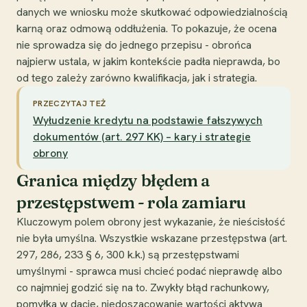
danych we wniosku może skutkować odpowiedzialnością
karną oraz odmową oddłużenia. To pokazuje, że ocena
nie sprowadza się do jednego przepisu - obrońca
najpierw ustala, w jakim kontekście padła nieprawda, bo
od tego zależy zarówno kwalifikacja, jak i strategia.
PRZECZYTAJ TEŻ
Wyłudzenie kredytu na podstawie fałszywych
dokumentów (art. 297 KK) – kary i strategie
obrony
Granica między błędem a
przestępstwem - rola zamiaru
Kluczowym polem obrony jest wykazanie, że nieścisłość
nie była umyślna. Wszystkie wskazane przestępstwa (art.
297, 286, 233 § 6, 300 k.k.) są przestępstwami
umyślnymi - sprawca musi chcieć podać nieprawdę albo
co najmniej godzić się na to. Zwykły błąd rachunkowy,
pomyłka w dacie, niedoszacowanie wartości aktywa