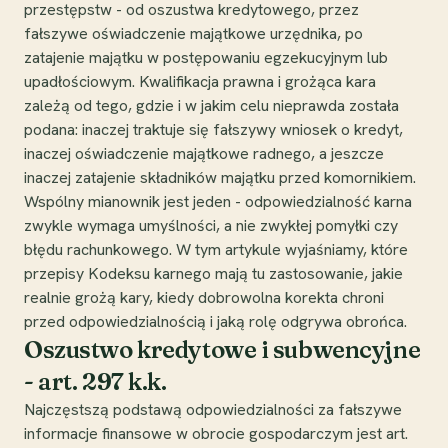
przestępstw - od oszustwa kredytowego, przez
fałszywe oświadczenie majątkowe urzędnika, po
zatajenie majątku w postępowaniu egzekucyjnym lub
upadłościowym. Kwalifikacja prawna i grożąca kara
zależą od tego, gdzie i w jakim celu nieprawda została
podana: inaczej traktuje się fałszywy wniosek o kredyt,
inaczej oświadczenie majątkowe radnego, a jeszcze
inaczej zatajenie składników majątku przed komornikiem.
Wspólny mianownik jest jeden - odpowiedzialność karna
zwykle wymaga umyślności, a nie zwykłej pomyłki czy
błędu rachunkowego. W tym artykule wyjaśniamy, które
przepisy Kodeksu karnego mają tu zastosowanie, jakie
realnie grożą kary, kiedy dobrowolna korekta chroni
przed odpowiedzialnością i jaką rolę odgrywa obrońca.
Oszustwo kredytowe i subwencyjne
- art. 297 k.k.
Najczęstszą podstawą odpowiedzialności za fałszywe
informacje finansowe w obrocie gospodarczym jest art.