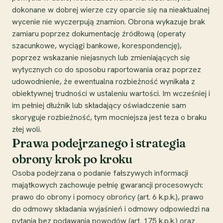
dokonane w dobrej wierze czy oparcie się na nieaktualnej
wycenie nie wyczerpują znamion. Obrona wykazuje brak
zamiaru poprzez dokumentację źródłową (operaty
szacunkowe, wyciągi bankowe, korespondencję),
poprzez wskazanie niejasnych lub zmieniających się
wytycznych co do sposobu raportowania oraz poprzez
udowodnienie, że ewentualna rozbieżność wynikała z
obiektywnej trudności w ustaleniu wartości. Im wcześniej i
im pełniej dłużnik lub składający oświadczenie sam
skoryguje rozbieżność, tym mocniejsza jest teza o braku
złej woli.
Prawa podejrzanego i strategia
obrony krok po kroku
Osoba podejrzana o podanie fałszywych informacji
majątkowych zachowuje pełnię gwarancji procesowych:
prawo do obrony i pomocy obrońcy (art. 6 k.p.k.), prawo
do odmowy składania wyjaśnień i odmowy odpowiedzi na
pytania bez podawania powodów (art. 175 k.p.k.) oraz