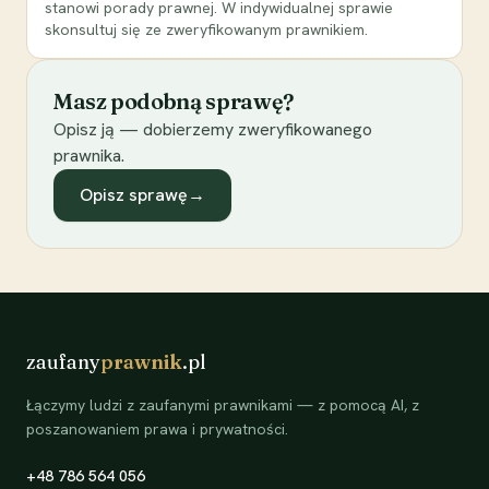
stanowi porady prawnej. W indywidualnej sprawie
skonsultuj się ze zweryfikowanym prawnikiem.
Masz podobną sprawę?
Opisz ją — dobierzemy zweryfikowanego
prawnika.
Opisz sprawę
→
zaufany
prawnik
.pl
Łączymy ludzi z zaufanymi prawnikami — z pomocą AI, z
poszanowaniem prawa i prywatności.
+48 786 564 056