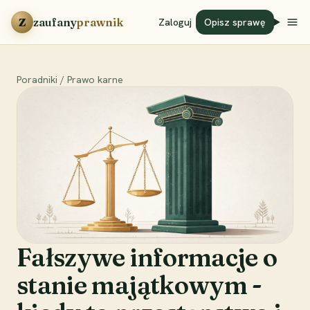
Przejdź do treści
Z
zaufany
prawnik
Zaloguj
Opisz sprawę
Poradniki
/
Prawo karne
Fałszywe informacje o
stanie majątkowym -