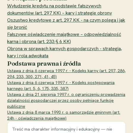
Wyłudzenie kredytu na podstawie fałszywych
dokumentów (art. 297 KK) – kary i strategie obrony
Oszustwo kredytowe z art. 297 KK - na czym polega i jak
się bronić
Fałszywe oświadczenie majątkowe – odpowiedzialność
karna i obrona (art. 233 § 6 KK)
Obrona w sprawach karnych gospodarczych - strategia,
kary i rola adwokata
Podstawa prawna i źródła
Ustawa z dnia 6 czerwca 1997 r. - Kodeks karny (art. 297, 286,
294, 233, 300, 271, 41, 45)
Ustawa z dnia 6 czerwca 1997 r. - Kodeks postępowania
karnego (art. 5, 6, 175, 335, 387)
Ustawa z dnia 21 sierpnia 1997 r. o ograniczeniu prowadzenia
działalności gospodarczej przez osoby pełniące funkcje
publiczne
Ustawa z dnia 8 marca 1990 r. o samorządzie gminnym (art.
24h - oświadczenia majątkowe)
Treść ma charakter informacyjny i edukacyjny — nie