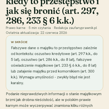
kiedy to przestępstwo i
jak się bronić (art. 297,
286, 233 § 6 k.k.)
Prawo karne
·
5
min czytania
·
Redakcja zaufanyprawnik.pl
Ostatnia aktualizacja:
22 czerwca 2026
W SKRÓCIE
Fałszywe dane o majątku to przestępstwo zależnie
od kontekstu: oszustwo kredytowe (art. 297 k.k., do
5 lat), oszustwo (art. 286 k.k., do 8 lat), fałszywe
oświadczenie majątkowe (art. 233 § 6 k.k., do 8 lat)
lub zatajenie majątku przed komornikiem (art. 300
k.k.). Wymaga umyślności - zwykły błąd nie jest
karalny.
Podanie nieprawdziwych informacji o stanie majątkowym
brzmi jak drobna nieścisłość, ale w polskim prawie
karnym może wyczerpywać znamiona kilku różnych