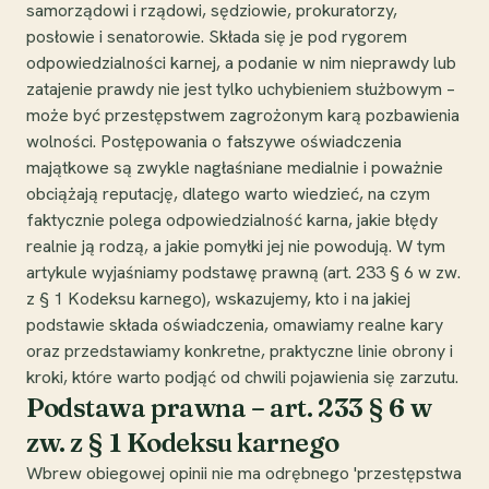
samorządowi i rządowi, sędziowie, prokuratorzy,
posłowie i senatorowie. Składa się je pod rygorem
odpowiedzialności karnej, a podanie w nim nieprawdy lub
zatajenie prawdy nie jest tylko uchybieniem służbowym –
może być przestępstwem zagrożonym karą pozbawienia
wolności. Postępowania o fałszywe oświadczenia
majątkowe są zwykle nagłaśniane medialnie i poważnie
obciążają reputację, dlatego warto wiedzieć, na czym
faktycznie polega odpowiedzialność karna, jakie błędy
realnie ją rodzą, a jakie pomyłki jej nie powodują. W tym
artykule wyjaśniamy podstawę prawną (art. 233 § 6 w zw.
z § 1 Kodeksu karnego), wskazujemy, kto i na jakiej
podstawie składa oświadczenia, omawiamy realne kary
oraz przedstawiamy konkretne, praktyczne linie obrony i
kroki, które warto podjąć od chwili pojawienia się zarzutu.
Podstawa prawna – art. 233 § 6 w
zw. z § 1 Kodeksu karnego
Wbrew obiegowej opinii nie ma odrębnego 'przestępstwa