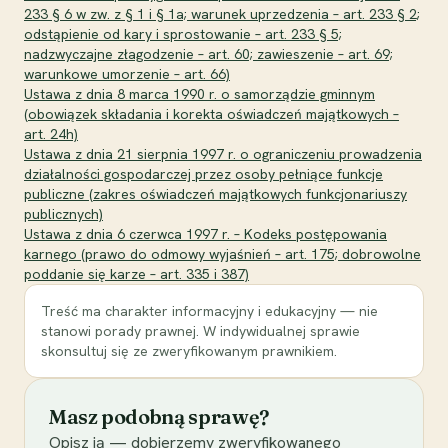
233 § 6 w zw. z § 1 i § 1a; warunek uprzedzenia – art. 233 § 2;
odstąpienie od kary i sprostowanie – art. 233 § 5;
nadzwyczajne złagodzenie – art. 60; zawieszenie – art. 69;
warunkowe umorzenie – art. 66)
Ustawa z dnia 8 marca 1990 r. o samorządzie gminnym
(obowiązek składania i korekta oświadczeń majątkowych –
art. 24h)
Ustawa z dnia 21 sierpnia 1997 r. o ograniczeniu prowadzenia
działalności gospodarczej przez osoby pełniące funkcje
publiczne (zakres oświadczeń majątkowych funkcjonariuszy
publicznych)
Ustawa z dnia 6 czerwca 1997 r. – Kodeks postępowania
karnego (prawo do odmowy wyjaśnień – art. 175; dobrowolne
poddanie się karze – art. 335 i 387)
Treść ma charakter informacyjny i edukacyjny — nie
stanowi porady prawnej. W indywidualnej sprawie
skonsultuj się ze zweryfikowanym prawnikiem.
Masz podobną sprawę?
Opisz ją — dobierzemy zweryfikowanego