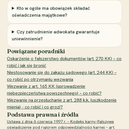
Kto w ogóle ma obowiązek składać
oświadczenia majątkowe?
Czy zatrudnienie adwokata gwarantuje
uniewinnienie?
Powiązane poradniki
Oskarżenie o fałszerstwo dokumentów (art. 270 KK) – co
robić i jak się bronić
Niestosowanie się do zakazu sądowego (art. 244 KK) –
co robić po otrzymaniu wezwania
Wezwanie z art. 165 KK (sprowadzenie
niebezpieczeństwa powszechnego) – co robić?
Wezwanie na przesłuchanie z art. 288 k.k. (uszkodzenie
mienia) - co robić i co grozi?
Podstawa prawna i źródła
Ustawa z dnia 6 czerwca 1997 r. – Kodeks karny (fałszywe
oświadczenie pod rygorem odpowiedzialności karnej – art.