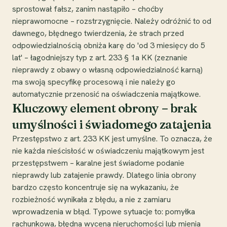
sprostował fałsz, zanim nastąpiło – choćby
nieprawomocne – rozstrzygnięcie. Należy odróżnić to od
dawnego, błędnego twierdzenia, że strach przed
odpowiedzialnością obniża karę do 'od 3 miesięcy do 5
lat' – łagodniejszy typ z art. 233 § 1a KK (zeznanie
nieprawdy z obawy o własną odpowiedzialność karną)
ma swoją specyfikę procesową i nie należy go
automatycznie przenosić na oświadczenia majątkowe.
Kluczowy element obrony – brak
umyślności i świadomego zatajenia
Przestępstwo z art. 233 KK jest umyślne. To oznacza, że
nie każda nieścisłość w oświadczeniu majątkowym jest
przestępstwem – karalne jest świadome podanie
nieprawdy lub zatajenie prawdy. Dlatego linia obrony
bardzo często koncentruje się na wykazaniu, że
rozbieżność wynikała z błędu, a nie z zamiaru
wprowadzenia w błąd. Typowe sytuacje to: pomyłka
rachunkowa, błędna wycena nieruchomości lub mienia