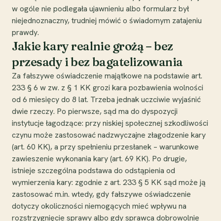
w ogóle nie podlegała ujawnieniu albo formularz był
niejednoznaczny, trudniej mówić o świadomym zatajeniu
prawdy.
Jakie kary realnie grożą – bez
przesady i bez bagatelizowania
Za fałszywe oświadczenie majątkowe na podstawie art.
233 § 6 w zw. z § 1 KK grozi kara pozbawienia wolności
od 6 miesięcy do 8 lat. Trzeba jednak uczciwie wyjaśnić
dwie rzeczy. Po pierwsze, sąd ma do dyspozycji
instytucje łagodzące: przy niskiej społecznej szkodliwości
czynu może zastosować nadzwyczajne złagodzenie kary
(art. 60 KK), a przy spełnieniu przesłanek – warunkowe
zawieszenie wykonania kary (art. 69 KK). Po drugie,
istnieje szczególna podstawa do odstąpienia od
wymierzenia kary: zgodnie z art. 233 § 5 KK sąd może ją
zastosować m.in. wtedy, gdy fałszywe oświadczenie
dotyczy okoliczności niemogących mieć wpływu na
rozstrzygnięcie sprawy albo gdy sprawca dobrowolnie