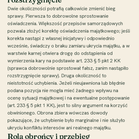
Dwie okoliczności potrafią całkowicie zmienić bieg
sprawy. Pierwsza to dobrowolne sprostowanie
oświadczenia. Większość przepisów samorządowych
pozwala złożyć korektę oświadczenia majątkowego; jeśli
korekta nastąpi z własnej inicjatywy i odpowiednio
wcześnie, świadczy o braku zamiaru ukrycia majątku, a w
warstwie karnej otwiera drogę do odstąpienia od
wymierzenia kary na podstawie art. 233 § 5 pkt 2 KK
(sprawca dobrowolnie sprostował fałsz, zanim nastąpiło
rozstrzygnięcie sprawy). Druga okoliczność to
nieistotność uchybienia. Jeżeli nieujawniona lub błędnie
podana pozycja nie mogła mieć żadnego wpływu na
ocenę sytuacji majątkowej i na ewentualne postępowanie
(art. 233 § 5 pkt 1 KK), jest to silny argument na korzyść
obwinionego. Obrona zbiera wówczas dowody
pokazujące, że uchybienie było marginalne i nie służyło
ukryciu konfliktu interesów ani realnego majątku.
Rola obrońcy i przebieg