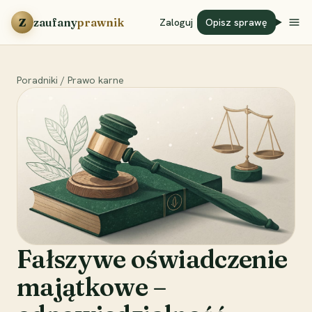
Przejdź do treści
Z
zaufany
prawnik
Zaloguj
Opisz sprawę
Poradniki
/
Prawo karne
Fałszywe oświadczenie
majątkowe –