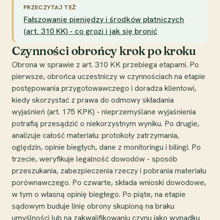
PRZECZYTAJ TEŻ
Fałszowanie pieniędzy i środków płatniczych
(art. 310 KK) - co grozi i jak się bronić
Czynności obrońcy krok po kroku
Obrona w sprawie z art. 310 KK przebiega etapami. Po
pierwsze, obrońca uczestniczy w czynnościach na etapie
postępowania przygotowawczego i doradza klientowi,
kiedy skorzystać z prawa do odmowy składania
wyjaśnień (art. 175 KPK) - nieprzemyślane wyjaśnienia
potrafią przesądzić o niekorzystnym wyniku. Po drugie,
analizuje całość materiału: protokoły zatrzymania,
oględzin, opinie biegłych, dane z monitoringu i bilingi. Po
trzecie, weryfikuje legalność dowodów - sposób
przeszukania, zabezpieczenia rzeczy i pobrania materiału
porównawczego. Po czwarte, składa wnioski dowodowe,
w tym o własną opinię biegłego. Po piąte, na etapie
sądowym buduje linię obrony skupioną na braku
umyślności lub na zakwalifikowaniu czynu jako wypadku