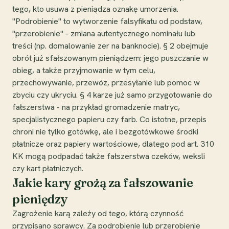
tego, kto usuwa z pieniądza oznakę umorzenia.
"Podrobienie" to wytworzenie falsyfikatu od podstaw,
"przerobienie" - zmiana autentycznego nominału lub
treści (np. domalowanie zer na banknocie). § 2 obejmuje
obrót już sfałszowanym pieniądzem: jego puszczanie w
obieg, a także przyjmowanie w tym celu,
przechowywanie, przewóz, przesyłanie lub pomoc w
zbyciu czy ukryciu. § 4 karze już samo przygotowanie do
fałszerstwa - na przykład gromadzenie matryc,
specjalistycznego papieru czy farb. Co istotne, przepis
chroni nie tylko gotówkę, ale i bezgotówkowe środki
płatnicze oraz papiery wartościowe, dlatego pod art. 310
KK mogą podpadać także fałszerstwa czeków, weksli
czy kart płatniczych.
Jakie kary grożą za fałszowanie
pieniędzy
Zagrożenie karą zależy od tego, którą czynność
przypisano sprawcy. Za podrobienie lub przerobienie