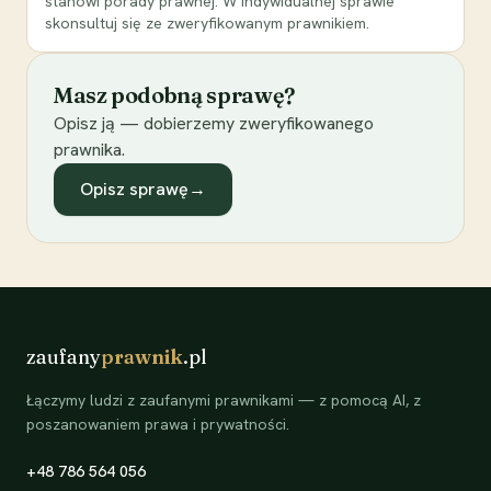
stanowi porady prawnej. W indywidualnej sprawie
skonsultuj się ze zweryfikowanym prawnikiem.
Masz podobną sprawę?
Opisz ją — dobierzemy zweryfikowanego
prawnika.
Opisz sprawę
→
zaufany
prawnik
.pl
Łączymy ludzi z zaufanymi prawnikami — z pomocą AI, z
poszanowaniem prawa i prywatności.
+48 786 564 056