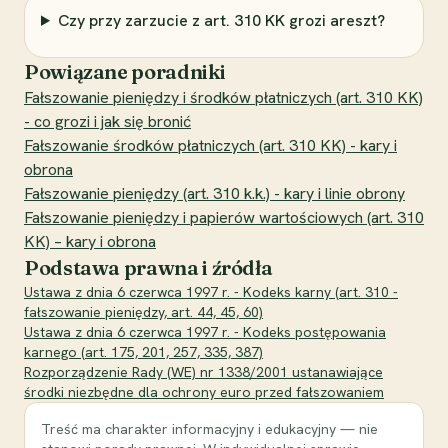
Czy przy zarzucie z art. 310 KK grozi areszt?
Powiązane poradniki
Fałszowanie pieniędzy i środków płatniczych (art. 310 KK)
- co grozi i jak się bronić
Fałszowanie środków płatniczych (art. 310 KK) - kary i
obrona
Fałszowanie pieniędzy (art. 310 k.k.) - kary i linie obrony
Fałszowanie pieniędzy i papierów wartościowych (art. 310
KK) – kary i obrona
Podstawa prawna i źródła
Ustawa z dnia 6 czerwca 1997 r. - Kodeks karny (art. 310 -
fałszowanie pieniędzy, art. 44, 45, 60)
Ustawa z dnia 6 czerwca 1997 r. - Kodeks postępowania
karnego (art. 175, 201, 257, 335, 387)
Rozporządzenie Rady (WE) nr 1338/2001 ustanawiające
środki niezbędne dla ochrony euro przed fałszowaniem
Treść ma charakter informacyjny i edukacyjny — nie