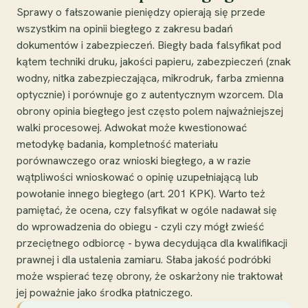
Sprawy o fałszowanie pieniędzy opierają się przede
wszystkim na opinii biegłego z zakresu badań
dokumentów i zabezpieczeń. Biegły bada falsyfikat pod
kątem techniki druku, jakości papieru, zabezpieczeń (znak
wodny, nitka zabezpieczająca, mikrodruk, farba zmienna
optycznie) i porównuje go z autentycznym wzorcem. Dla
obrony opinia biegłego jest często polem najważniejszej
walki procesowej. Adwokat może kwestionować
metodykę badania, kompletność materiału
porównawczego oraz wnioski biegłego, a w razie
wątpliwości wnioskować o opinię uzupełniającą lub
powołanie innego biegłego (art. 201 KPK). Warto też
pamiętać, że ocena, czy falsyfikat w ogóle nadawał się
do wprowadzenia do obiegu - czyli czy mógł zwieść
przeciętnego odbiorcę - bywa decydująca dla kwalifikacji
prawnej i dla ustalenia zamiaru. Słaba jakość podróbki
może wspierać tezę obrony, że oskarżony nie traktował
jej poważnie jako środka płatniczego.