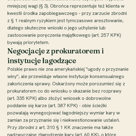
mniejszej wagi (§ 3). Obrońca reprezentuje też klienta w
kwestii środka zapobiegawczego - przy zarzucie zbrodni
z § 1 realnym ryzykiem jest tymczasowe aresztowanie,
dlatego skuteczne wnioski o jego uchylenie lub
zastosowanie poręczenia majątkowego (art. 257 KPK)
bywają priorytetem.
Negocjacje z prokuratorem i
instytucje łagodzące
Polskie prawo nie zna amerykańskiej "ugody o przyznanie
winy", ale przewiduje własne instytucje konsensualnego
zakończenia sprawy. Oskarżony może porozumieć się z
prokuratorem co do wniosku o skazanie bez rozprawy
(art. 335 KPK) albo złożyć wniosek o dobrowolne
poddanie się karze (art. 387 KPK) - obie ścieżki
pozwalają wynegocjować łagodniejszy wymiar kary w
zamian za przyznanie się i niekwestionowanie ustaleń.
Przy zbrodni z art. 310 § 1 KK znaczenie ma także
nadzwyczajne złagodzenie kary (art. 60 KK), o które