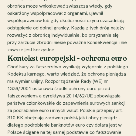
obrońca może wnioskować zwłaszcza wtedy, gdy
oskarżony współpracował z organami, ujawnił
współsprawców lub gdy okoliczności czynu uzasadniają
odstąpienie od dolnej granicy. Każdą z tych dróg należy
rozważyć z obrońcą indywidualnie, bo przyznanie się
przy zarzucie zbrodni niesie poważne konsekwencje i nie
zawsze jest korzystne.
Kontekst europejski - ochrona euro
Choć kary za fałszerstwo wynikają wyłącznie z polskiego
Kodeksu karnego, warto wiedzieć, że ochrona pieniądza
ma wymiar unijny. Rozporządzenie Rady (WE) nr
1338/2001 ustanawia środki ochrony euro przed
fałszowaniem, a dyrektywa 2014/62/UE zobowiązała
państwa członkowskie do zapewnienia surowych sankcji
za podrabianie euro i innych walut. Polskie przepisy art.
310 KK obejmują zarówno polski, jak i obcy pieniądz -
dlatego podrobienie banknotów euro czy dolara jest w
Polsce ścigane na tej samej podstawie co fałszowanie