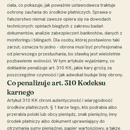
ciała, co pokazuje, jak poważnie ustawodawca traktuje
ochronę zaufania do środków płatniczych. Sprawa o
fałszerstwo niemal zawsze opiera się na dowodach
technicznych: opiniach biegłych z zakresu badań
dokumentów, analizie zabezpieczeń banknotów, danych z
monitoringu i bilingach. Dla osoby, której postawiono taki
zarzut, oznacza to jedno - obrona musi być profesjonalna
od pierwszego przesłuchania, bo stawką jest wieloletnie
pozbawienie wolności. W tym artykule wyjaśniamy, co
dokładnie penalizuje art. 310 KK, jakie kary grożą za
poszczególne czynności i jak adwokat buduje linię obrony.
Co penalizuje art. 310 Kodeksu
karnego
Artykuł 310 KK chroni autentyczność i wiarygodność
środków płatniczych. § 1 karze tego, kto podrabia albo
przerabia polski lub obcy pieniądz, znak pieniężny, inny
środek płatniczy albo dokument uprawniający do
otrzymania sumy pieniężnej, papier wartościowy, a także