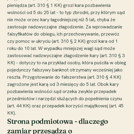
pieniądza (art. 310 § 1 KK) grozi kara pozbawienia
wolności od 5 do 25 lat - to typ zbrodni, przy którym sąd
nie może orzec kary łagodniejszej niż 5 lat, chyba że
zastosuje nadzwyczajne złagodzenie. Za wprowadzanie
falsyfikatów do obiegu, ich przechowywanie, przewóz
czy pomoc w ukryciu (art. 310 § 2 KK) grozi kara od 1
roku do 10 lat. W wypadku mniejszej wagi sąd może
zastosować nadzwyczajne złagodzenie kary (art. 310 § 3
KK) - dotyczy to na przykład osoby, która puściła w obieg
pojedynczy fałszywy banknot otrzymany wcześniej jako
reszta. Przygotowanie do fałszerstwa (art. 310 § 4 KK)
zagrożone jest karą od 3 miesięcy do 5 lat. Obok kary
pozbawienia wolności sąd orzeka zwykle przepadek
przedmiotów i narzędzi służących do popełnienia czynu
(art. 44 KK) oraz przepadek korzyści majątkowej (art. 45
KK).
Strona podmiotowa - dlaczego
zamiar przesądza o