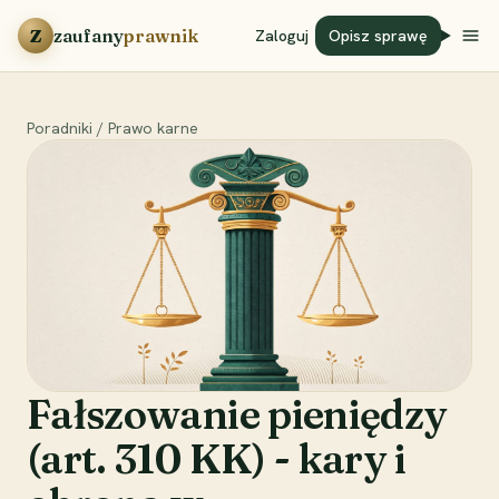
Przejdź do treści
Z
zaufany
prawnik
Zaloguj
Opisz sprawę
Poradniki
/
Prawo karne
Fałszowanie pieniędzy
(art. 310 KK) - kary i