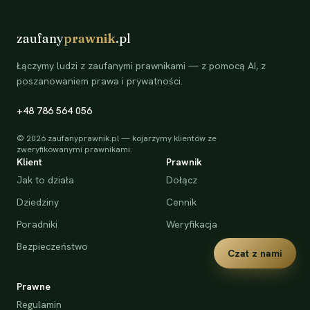
zaufany
prawnik
.pl
Łączymy ludzi z zaufanymi prawnikami — z pomocą AI, z
poszanowaniem prawa i prywatności.
+48 786 564 056
©
2026
zaufanyprawnik.pl — kojarzymy klientów ze
zweryfikowanymi prawnikami.
Klient
Prawnik
Jak to działa
Dołącz
Dziedziny
Cennik
Poradniki
Weryfikacja
Bezpieczeństwo
Czat z nami
Prawne
Regulamin