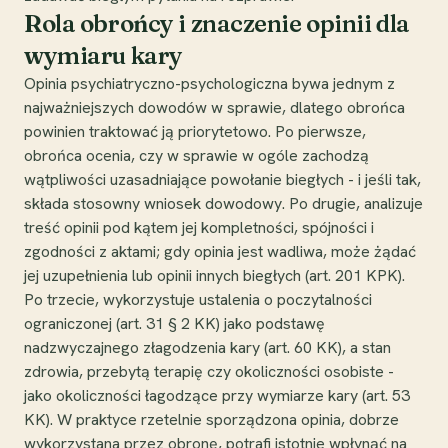
Rola obrońcy i znaczenie opinii dla
wymiaru kary
Opinia psychiatryczno-psychologiczna bywa jednym z
najważniejszych dowodów w sprawie, dlatego obrońca
powinien traktować ją priorytetowo. Po pierwsze,
obrońca ocenia, czy w sprawie w ogóle zachodzą
wątpliwości uzasadniające powołanie biegłych - i jeśli tak,
składa stosowny wniosek dowodowy. Po drugie, analizuje
treść opinii pod kątem jej kompletności, spójności i
zgodności z aktami; gdy opinia jest wadliwa, może żądać
jej uzupełnienia lub opinii innych biegłych (art. 201 KPK).
Po trzecie, wykorzystuje ustalenia o poczytalności
ograniczonej (art. 31 § 2 KK) jako podstawę
nadzwyczajnego złagodzenia kary (art. 60 KK), a stan
zdrowia, przebytą terapię czy okoliczności osobiste -
jako okoliczności łagodzące przy wymiarze kary (art. 53
KK). W praktyce rzetelnie sporządzona opinia, dobrze
wykorzystana przez obronę, potrafi istotnie wpłynąć na