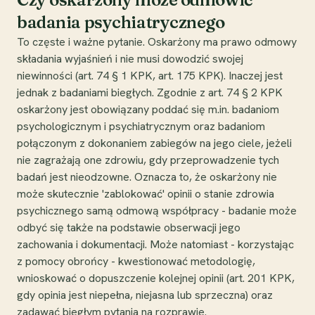
badania psychiatrycznego
To częste i ważne pytanie. Oskarżony ma prawo odmowy
składania wyjaśnień i nie musi dowodzić swojej
niewinności (art. 74 § 1 KPK, art. 175 KPK). Inaczej jest
jednak z badaniami biegłych. Zgodnie z art. 74 § 2 KPK
oskarżony jest obowiązany poddać się m.in. badaniom
psychologicznym i psychiatrycznym oraz badaniom
połączonym z dokonaniem zabiegów na jego ciele, jeżeli
nie zagrażają one zdrowiu, gdy przeprowadzenie tych
badań jest nieodzowne. Oznacza to, że oskarżony nie
może skutecznie 'zablokować' opinii o stanie zdrowia
psychicznego samą odmową współpracy - badanie może
odbyć się także na podstawie obserwacji jego
zachowania i dokumentacji. Może natomiast - korzystając
z pomocy obrońcy - kwestionować metodologię,
wnioskować o dopuszczenie kolejnej opinii (art. 201 KPK,
gdy opinia jest niepełna, niejasna lub sprzeczna) oraz
zadawać biegłym pytania na rozprawie.