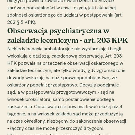
biegłych powinna zawierać stwierdzenia dotyczące
zarówno poczytalności w chwili czynu, jak i aktualnej
zdolności oskarżonego do udziału w postępowaniu (art.
202 § 5 KPK).
Obserwacja psychiatryczna w
zakładzie leczniczym - art. 203 KPK
Niekiedy badania ambulatoryjne nie wystarczają i biegli
wnioskują o dłuższą, całodobową obserwację. Art. 203
KPK pozwala na orzeczenie obserwacji oskarżonego w
zakładzie leczniczym, ale tylko wtedy, gdy zgromadzone
dowody wskazują na duże prawdopodobieństwo, że
oskarżony popełnił przestępstwo. Decyzję podejmuje
sąd, a w postępowaniu przygotowawczym - sąd na
wniosek prokuratora; samo postanowienie podlega
zaskarżeniu. Obserwacja nie powinna trwać dłużej niż 4
tygodnie, a na wniosek zakładu sąd może przedłużyć ją
na czas określony, niezbędny do zakończenia obserwacji
- łączny czas nie może przekroczyć 8 tygodni.