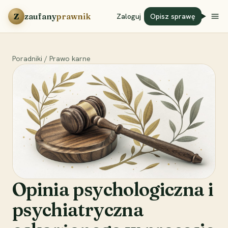
Przejdź do treści
Z
zaufany
prawnik
Zaloguj
Opisz sprawę
Poradniki
/
Prawo karne
Opinia psychologiczna i
psychiatryczna