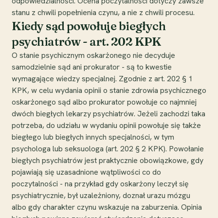
odpowiedzialności. Ocena poczytalności dotyczy zawsze
stanu z chwili popełnienia czynu, a nie z chwili procesu.
Kiedy sąd powołuje biegłych
psychiatrów - art. 202 KPK
O stanie psychicznym oskarżonego nie decyduje
samodzielnie sąd ani prokurator - są to kwestie
wymagające wiedzy specjalnej. Zgodnie z art. 202 § 1
KPK, w celu wydania opinii o stanie zdrowia psychicznego
oskarżonego sąd albo prokurator powołuje co najmniej
dwóch biegłych lekarzy psychiatrów. Jeżeli zachodzi taka
potrzeba, do udziału w wydaniu opinii powołuje się także
biegłego lub biegłych innych specjalności, w tym
psychologa lub seksuologa (art. 202 § 2 KPK). Powołanie
biegłych psychiatrów jest praktycznie obowiązkowe, gdy
pojawiają się uzasadnione wątpliwości co do
poczytalności - na przykład gdy oskarżony leczył się
psychiatrycznie, był uzależniony, doznał urazu mózgu
albo gdy charakter czynu wskazuje na zaburzenia. Opinia