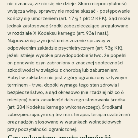
nie oznacza, że nic się nie dzieje. Skoro niepoczytalność
wyłącza winę, sprawcy nie można skazać - postępowanie
kończy się umorzeniem (art. 17 § 1 pkt 2 KPK). Sąd może
jednak zastosować środki zabezpieczające uregulowane
w rozdziale X Kodeksu karnego (art. 93a i nast.).
Najpoważniejszym jest umieszczenie sprawcy w
odpowiednim zakładzie psychiatrycznym (art. 93g KK),
jeżeli istnieje wysokie prawdopodobieństwo, że popełni
on ponownie czyn zabroniony o znacznej społeczności
szkodliwości w związku z chorobą lub zaburzeniem.
Pobyt w zakładzie nie jest z góry ograniczony sztywnym
terminem - trwa, dopóki wymaga tego stan zdrowia i
bezpieczeństwo, a sąd okresowo (nie rzadziej niż co 6
miesięcy) bada zasadność dalszego stosowania środka
(art. 204 Kodeksu karnego wykonawczego). Środkami
zabezpieczającymi są też m.in. terapia, terapia uzależnień
oraz nadzór, stosowane w warunkach wolnościowych
przy poczytalności ograniczonej.
Czy oskarżony może odmówić