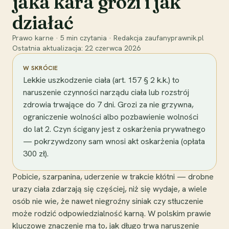
jaka kara grozi i jak
działać
Prawo karne
·
5
min czytania
·
Redakcja zaufanyprawnik.pl
Ostatnia aktualizacja:
22 czerwca 2026
W SKRÓCIE
Lekkie uszkodzenie ciała (art. 157 § 2 k.k.) to
naruszenie czynności narządu ciała lub rozstrój
zdrowia trwające do 7 dni. Grozi za nie grzywna,
ograniczenie wolności albo pozbawienie wolności
do lat 2. Czyn ścigany jest z oskarżenia prywatnego
— pokrzywdzony sam wnosi akt oskarżenia (opłata
300 zł).
Pobicie, szarpanina, uderzenie w trakcie kłótni — drobne
urazy ciała zdarzają się częściej, niż się wydaje, a wiele
osób nie wie, że nawet niegroźny siniak czy stłuczenie
może rodzić odpowiedzialność karną. W polskim prawie
kluczowe znaczenie ma to, jak długo trwa naruszenie