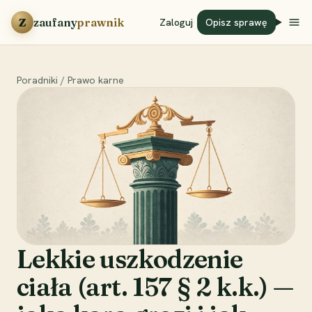
Przejdź do treści
Z
zaufany
prawnik
Zaloguj
Opisz sprawę
Poradniki
/
Prawo karne
Lekkie uszkodzenie
ciała (art. 157 § 2 k.k.) —