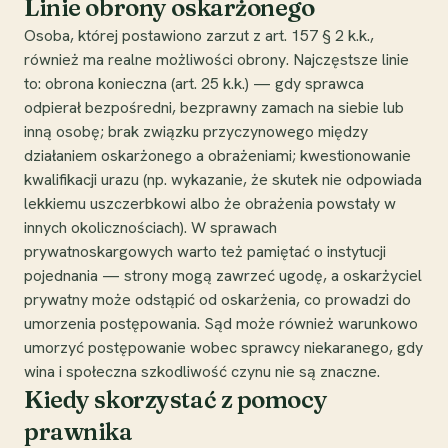
Linie obrony oskarżonego
Osoba, której postawiono zarzut z art. 157 § 2 k.k.,
również ma realne możliwości obrony. Najczęstsze linie
to: obrona konieczna (art. 25 k.k.) — gdy sprawca
odpierał bezpośredni, bezprawny zamach na siebie lub
inną osobę; brak związku przyczynowego między
działaniem oskarżonego a obrażeniami; kwestionowanie
kwalifikacji urazu (np. wykazanie, że skutek nie odpowiada
lekkiemu uszczerbkowi albo że obrażenia powstały w
innych okolicznościach). W sprawach
prywatnoskargowych warto też pamiętać o instytucji
pojednania — strony mogą zawrzeć ugodę, a oskarżyciel
prywatny może odstąpić od oskarżenia, co prowadzi do
umorzenia postępowania. Sąd może również warunkowo
umorzyć postępowanie wobec sprawcy niekaranego, gdy
wina i społeczna szkodliwość czynu nie są znaczne.
Kiedy skorzystać z pomocy
prawnika