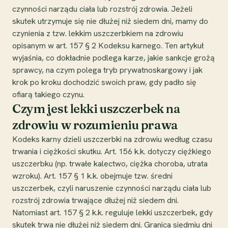
czynności narządu ciała lub rozstrój zdrowia. Jeżeli
skutek utrzymuje się nie dłużej niż siedem dni, mamy do
czynienia z tzw. lekkim uszczerbkiem na zdrowiu
opisanym w art. 157 § 2 Kodeksu karnego. Ten artykuł
wyjaśnia, co dokładnie podlega karze, jakie sankcje grożą
sprawcy, na czym polega tryb prywatnoskargowy i jak
krok po kroku dochodzić swoich praw, gdy padło się
ofiarą takiego czynu.
Czym jest lekki uszczerbek na
zdrowiu w rozumieniu prawa
Kodeks karny dzieli uszczerbki na zdrowiu według czasu
trwania i ciężkości skutku. Art. 156 k.k. dotyczy ciężkiego
uszczerbku (np. trwałe kalectwo, ciężka choroba, utrata
wzroku). Art. 157 § 1 k.k. obejmuje tzw. średni
uszczerbek, czyli naruszenie czynności narządu ciała lub
rozstrój zdrowia trwające dłużej niż siedem dni.
Natomiast art. 157 § 2 k.k. reguluje lekki uszczerbek, gdy
skutek trwa nie dłużej niż siedem dni. Granica siedmiu dni