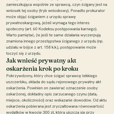
zamieszkująca wspólnie ze sprawcą, czyn ścigany jest na
wniosek tej osoby (tryb wnioskowy). Ponadto prokurator
może objąć ściganiem z urzędu sprawę
prywatnoskargową, jeżeli wymaga tego interes
społeczny (art. 60 Kodeksu postępowania karnego).
Warto pamiętać, że jeśli te same działania wyczerpują
znamiona innego przestępstwa ściganego z urzędu (np.
udziału w bójce z art. 158 k.k.), postępowanie może
toczyć się z urzędu.
Jak wnieść prywatny akt
oskarżenia krok po kroku
Pokrzywdzony, który chce ścigać sprawcę lekkiego
uszczerbku, składa do sądu rejonowego prywatny akt
oskarżenia. Powinien on zawierać oznaczenie osoby
oskarżonej, dokładny opis zarzucanego czynu (data,
miejsce, okoliczności) oraz wskazanie dowodów. Od aktu
oskarżenia pobierana jest zryczałtowana równowartość
wydatków w kwocie 300 zł, którą uiszcza się przy