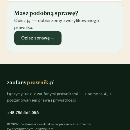
Masz podobną sprawę?
Opisz ją — dobierzemy zweryfikowanego
prawnika.
Opisz sprawę
→
zaufany
prawnik
.pl
Łączymy ludzi z zaufanymi prawnikami — z pomocą AI, z
poszanowaniem prawa i prywatności.
+48 786 564 056
©
2026
zaufanyprawnik.pl — kojarzymy klientów ze
zweryfikowanymi prawnikami.