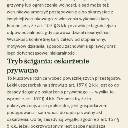
grzywnę lub ograniczenie wolności, a sąd może też
warunkowo umorzyć postępowanie albo skorzystać z
instytucji warunkowego zawieszenia wykonania kary.
Istotne jest, że art. 157 § 3 k.k. przewiduje łagodniejszą
odpowiedzialność, gdy sprawca działał nieumyślnie.
Wysokość konkretnej kary zależy od stopnia winy,
motywów działania, sposobu zachowania sprawcy oraz
jego dotychczasowej niekaralności.
Tryb ścigania: oskarżenie
prywatne
To kluczowa różnica wobec poważniejszych przestępstw.
Lekki uszczerbek na zdrowiu z art. 157 § 2 k.k. jest co do
zasady ścigany z oskarżenia prywatnego — wynika to
wprost z art. 157 § 4 k.k. Oznacza to, że to
pokrzywdzony, a nie prokurator, jest gospodarzem
postępowania i sam wnosi do sądu prywatny akt
oskarżenia. Od tej zasady są wyjątki: zgodnie z art. 157 §
5 k.k., jeżeli pokrzywdzonym jest osoba najbliższa