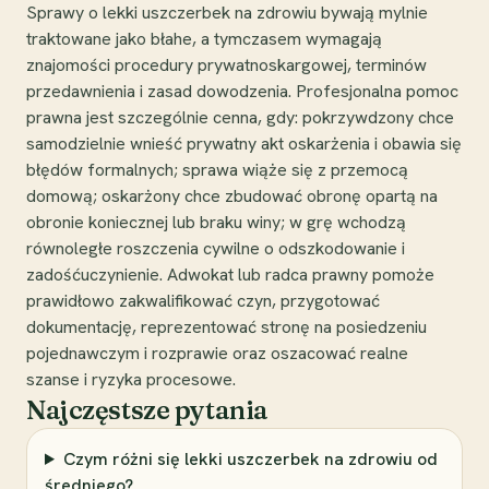
Sprawy o lekki uszczerbek na zdrowiu bywają mylnie
traktowane jako błahe, a tymczasem wymagają
znajomości procedury prywatnoskargowej, terminów
przedawnienia i zasad dowodzenia. Profesjonalna pomoc
prawna jest szczególnie cenna, gdy: pokrzywdzony chce
samodzielnie wnieść prywatny akt oskarżenia i obawia się
błędów formalnych; sprawa wiąże się z przemocą
domową; oskarżony chce zbudować obronę opartą na
obronie koniecznej lub braku winy; w grę wchodzą
równoległe roszczenia cywilne o odszkodowanie i
zadośćuczynienie. Adwokat lub radca prawny pomoże
prawidłowo zakwalifikować czyn, przygotować
dokumentację, reprezentować stronę na posiedzeniu
pojednawczym i rozprawie oraz oszacować realne
szanse i ryzyka procesowe.
Najczęstsze pytania
Czym różni się lekki uszczerbek na zdrowiu od
średniego?