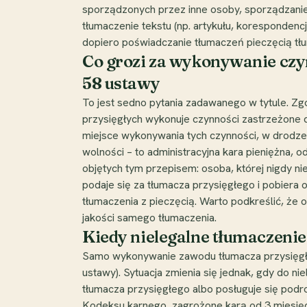
sporządzonych przez inne osoby, sporządzani
tłumaczenie tekstu (np. artykułu, korespondenc
dopiero poświadczanie tłumaczeń pieczęcią tł
Co grozi za wykonywanie czyn
58 ustawy
To jest sedno pytania zadawanego w tytule. Zg
przysięgłych wykonuje czynności zastrzeżone d
miejsce wykonywania tych czynności, w drodze d
wolności – to administracyjna kara pieniężna,
objętych tym przepisem: osoba, której nigdy ni
podaje się za tłumacza przysięgłego i pobiera 
tłumaczenia z pieczęcią. Warto podkreślić, że
jakości samego tłumaczenia.
Kiedy nielegalne tłumaczeni
Samo wykonywanie zawodu tłumacza przysięgłeg
ustawy). Sytuacja zmienia się jednak, gdy do 
tłumacza przysięgłego albo posługuje się pod
Kodeksu karnego, zagrożone karą od 3 miesięcy