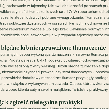
14), zachowanie w tajemnicy faktów i okoliczności poznanych przy
tkich czynności tłumaczeniowych (art. 17). W repertorium odnotow
aczenie zleceniodawcy i pobrane wynagrodzenie. Tłumacz ma t
stracji publicznej działających w sprawach karnych, a odmowa jes
nie repertorium niedbale lub jego brak, ujawnienie poufnych inf
 odpowiedzialności zawodowej, a w przypadku tajemnicy może r
 błędne lub nieuprawnione tłumaczenie
yplinarnych, osoba wykonująca tłumaczenia – zarówno tłumacz przys
lną. Podstawą jest art. 471 Kodeksu cywilnego (odpowiedzialno
kodę wyrządzoną z winy własnej). Jeżeli błędne tłumaczenie dopr
 nieważności czynności prawnej czy strat finansowych – posz
 przewidział dodatkowy mechanizm: tłumacz przysięgły podle
one w związku z wykonywaniem zawodu. Osoba, która wykonywała
da wobec klienta całym swoim majątkiem. To istotny praktyczny
ak zgłosić nielegalne praktyki
dź uprawnienia wykonawcy. Aktualną listę tłumaczy przysięgłych 