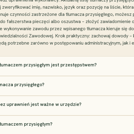
 zweryfikować imię, nazwisko, język oraz pozycję na liście, któr
onuje czynności zastrzeżone dla tłumacza przysięgłego, możes
zło do fałszerstwa pieczęci albo oszustwa – złożyć zawiadomienie
żyte wykonywanie zawodu przez wpisanego tłumacza kieruje się do
iedzialności Zawodowej. Krok praktyczny: zachowaj dowody – k
będą potrzebne zarówno w postępowaniu administracyjnym, jak i
tłumaczem przysięgłym jest przestępstwem?
umacza przysięgłego?
bez uprawnień jest ważne w urzędzie?
 tłumaczem przysięgłym?