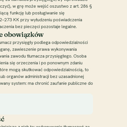
czyć), w grę może wejść oszustwo z art. 286 §
iącą funkcję lub posługiwanie się
72–273 KK przy wyłudzeniu poświadczenia
czenia bez pieczęci pozostaje legalne.
ie obowiązków
Tłumacz przysięgły podlega odpowiedzialności
naganę, zawieszenie prawa wykonywania
wania zawodu tłumacza przysięgłego. Osoba
ienia się orzeczenia i po ponownym zdaniu
które mogą skutkować odpowiedzialnością, to
lub organów administracji bez uzasadnionej
wany system: ma chronić zaufanie publiczne do
ść
żniejsze z nich to: wykonywanie tłumaczeń ze