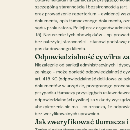
szczególną starannością i bezstronnością (art. 
oraz prowadzenie repertorium – ewidencji wszys
dokumentu, opis tłumaczonego dokumentu, ozn
sądu, prokuratora, Policji oraz organów admini
15). Naruszenie tych obowiązków – np. prowadze
bez należytej staranności – stanowi podstawę
poszkodowanego klienta.
Odpowiedzialność cywilna za
Niezależnie od sankcji administracyjnych i dysc
za niego – może ponieść odpowiedzialność cywi
art. 415 KC (odpowiedzialność deliktowa za sz
dokumentów w urzędzie, przegranego procesu,
przypadku tłumaczy przysięgłych ustawodawca
odpowiedzialności cywilnej za szkody wyrządz
ubezpieczenia nie ma – co oznacza, że odpowia
bez weryfikowalnych uprawnień.
Jak zweryfikować tłumacza i j
Zanim zlecisz tłumaczenie poświadczone, spraw