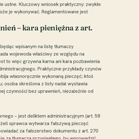
e ustne. Kluczowy wniosek praktyczny: zwykłe
dy może je wykonywać. Reglamentowane jest
eń – kara pieniężna z art.
e będąc wpisanym na listę tłumaczy
akłada wojewoda właściwy ze względu na
est to więc grzywna karna ani kara pozbawienia
administracyjnego. Praktyczne przykłady czynów
zybija własnoręcznie wykonaną pieczęć; ktoś
; osoba skreślona z listy nadal wystawia
nej czynności bez uprawnień, niezależnie od
go – jest deliktem administracyjnym (art. 58
jeżeli sprawca wytwarza fałszywą pieczęć
owiadać za fałszerstwo dokumentu z art. 270
 się za tłumacza przysięgłego, by wprowadzić