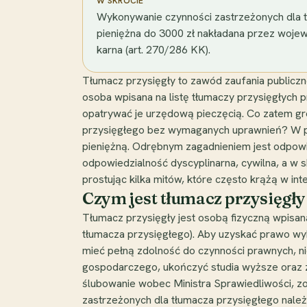
W SKRÓCIE
Wykonywanie czynności zastrzeżonych dla tł
pieniężna do 3000 zł nakładana przez wojewo
karna (art. 270/286 KK).
Tłumacz przysięgły to zawód zaufania publiczn
osoba wpisana na listę tłumaczy przysięgłych
opatrywać je urzędową pieczęcią. Co zatem gr
przysięgłego bez wymaganych uprawnień? W pol
pieniężną. Odrębnym zagadnieniem jest odpow
odpowiedzialność dyscyplinarna, cywilna, a w s
prostując kilka mitów, które często krążą w int
Czym jest tłumacz przysięgły 
Tłumacz przysięgły jest osobą fizyczną wpisan
tłumacza przysięgłego). Aby uzyskać prawo wy
mieć pełną zdolność do czynności prawnych, 
gospodarczego, ukończyć studia wyższe oraz
ślubowanie wobec Ministra Sprawiedliwości, zos
zastrzeżonych dla tłumacza przysięgłego należ