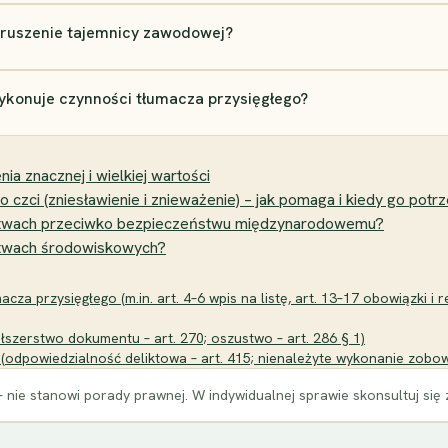
aruszenie tajemnicy zawodowej?
wykonuje czynności tłumacza przysięgłego?
nia znacznej i wielkiej wartości
zci (zniesławienie i znieważenie) – jak pomaga i kiedy go potr
ępstwach przeciwko bezpieczeństwu międzynarodowemu?
pstwach środowiskowych?
cza przysięgłego (m.in. art. 4–6 wpis na listę, art. 13–17 obowiązki i 
łszerstwo dokumentu – art. 270; oszustwo – art. 286 § 1)
 (odpowiedzialność deliktowa – art. 415; nienależyte wykonanie zobowi
 nie stanowi porady prawnej. W indywidualnej sprawie skonsultuj się