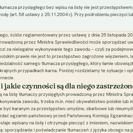
umacza przysięgłego bez wpisu na listę nie jest przestępstwem, 
dę (art. 58 ustawy z 25.11.2004 r.). Przy podrobieniu pieczęci 
ego, ściśle reglamentowany przez ustawę z dnia 25 listopada 20
 prowadzoną przez Ministra Sprawiedliwości może sporządzać uw
ozi za nielegalne wykonywanie tego zawodu – czyli za podejmow
skim prawie nie jest to przestępstwo zagrożone więzieniem, l
iedzialność samego tłumacza przysięgłego, który łamie obowią
krajnych przypadkach karna. Poniżej rozdzielamy te sytuacje i op
ernecie.
i jakie czynności są dla niego zastrzeżon
ą na listę tłumaczy przysięgłych prowadzoną przez Ministra Spra
konywania zawodu, trzeba m.in. mieć obywatelstwo polskie lub i
nie być karanym za przestępstwo umyślne, skarbowe lub nieumy
 zdać egzamin państwowy przed Państwową Komisją Egzaminacy
taje wpisany na listę i otrzymuje pieczęć z imieniem, nazwiskiem
ą: sporządzanie i poświadczanie tłumaczeń z języka obcego na p