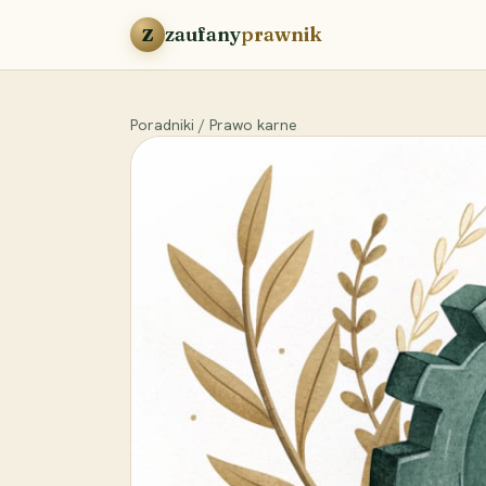
Przejdź do treści
zaufany
prawnik
Z
Poradniki
/
Prawo karne