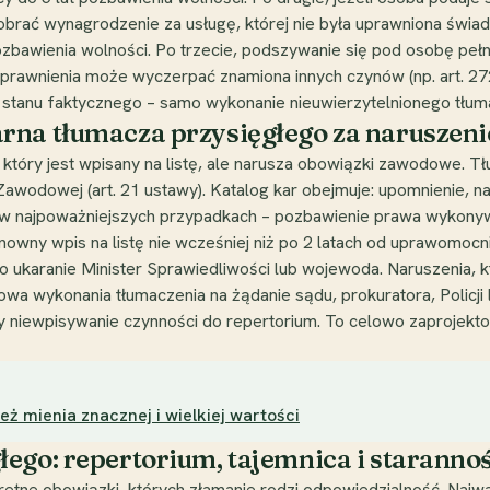
brać wynagrodzenie za usługę, której nie była uprawniona świad
zbawienia wolności. Po trzecie, podszywanie się pod osobę pełn
awnienia może wyczerpać znamiona innych czynów (np. art. 2
o stanu faktycznego – samo wykonanie nieuwierzytelnionego tłuma
rna tłumacza przysięgłego za naruszen
, który jest wpisany na listę, ale narusza obowiązki zawodowe. 
wodowej (art. 21 ustawy). Katalog kar obejmuje: upomnienie, 
– w najpoważniejszych przypadkach – pozbawienie prawa wykony
wny wpis na listę nie wcześniej niż po 2 latach od uprawomocn
o ukaranie Minister Sprawiedliwości lub wojewoda. Naruszenia, 
wa wykonania tłumaczenia na żądanie sądu, prokuratora, Policji 
y niewpisywanie czynności do repertorium. To celowo zaprojekto
ież mienia znacznej i wielkiej wartości
ego: repertorium, tajemnica i staranno
etne obowiązki, których złamanie rodzi odpowiedzialność. Najwa