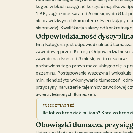
kogoś w błąd i osiągnąć korzyść majątkową (po
1 KK, zagrożone karą od 6 miesięcy do 8 lat po
nieprawdziwym dokumentem stwierdzającym upr
nieprawdy). Kwalifikacja zależy od konkretneg
Odpowiedzialność dyscyplina
Inną kategorią jest odpowiedzialność tłumacza
zawodowej przed Komisją Odpowiedzialności Za
zawodu na okres od 3 miesięcy do roku oraz 
pozbawiona tego prawa może ubiegać się o pono
egzaminu. Postępowanie wszczyna i wnioskuje 
m.in. nienależyte wykonywanie tłumaczeń, odmo
przyczyny, naruszenie tajemnicy zawodowej cz
uwierzytelnionych tłumaczeń.
PRZECZYTAJ TEŻ
Ile lat za kradzież miliona? Kara za kradz
Obowiązki tłumacza przysięgł
Ustawa nakłada na tłumacza przysięgłego konkr