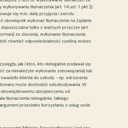
 wykonywaniu tłumaczenia (art. 14 ust. 1 pkt 2)
uje się m.in. datę przyjęcia i zwrotu
eż obowiązek wykonać tłumaczenie na żądanie
t dopuszczalna tylko z ważnych przyczyn (art.
ormacji ze zlecenia, wykonanie tłumaczenia
odzić również odpowiedzialność cywilną wobec
ięgły, jak i ktoś, kto nielegalnie podawał się
ść za nienależyte wykonanie zobowiązania) lub
owadziło klienta do szkody – np. odrzucenia
kodowany może dochodzić odszkodowania. W
ga obowiązkowemu ubezpieczeniu od
 tłumaczenia nielegalnie, takiego
 argument przeciwko korzystaniu z usług osób
prowadzi Minister Sprawiedliwości i jest ona