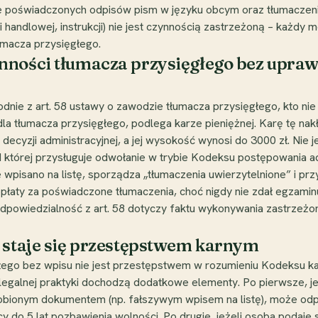
e poświadczonych odpisów pism w języku obcym oraz tłumaczeni
ji handlowej, instrukcji) nie jest czynnością zastrzeżoną – każ
umacza przysięgłego.
ności tłumacza przysięgłego bez uprawni
odnie z art. 58 ustawy o zawodzie tłumacza przysięgłego, kto ni
la tłumacza przysięgłego, podlega karze pieniężnej. Karę tę n
ecyzji administracyjnej, a jej wysokość wynosi do 3000 zł. Nie j
 od której przysługuje odwołanie w trybie Kodeksu postępowania 
e wpisano na listę, sporządza „tłumaczenia uwierzytelnione” i pr
opłaty za poświadczone tłumaczenia, choć nigdy nie zdał egzaminu
 odpowiedzialność z art. 58 dotyczy faktu wykonywania zastrzeżo
e staje się przestępstwem karnym
o bez wpisu nie jest przestępstwem w rozumieniu Kodeksu karne
nielegalnej praktyki dochodzą dodatkowe elementy. Po pierwsze, 
robionym dokumentem (np. fałszywym wpisem na listę), może odp
 do 5 lat pozbawienia wolności. Po drugie, jeżeli osoba podaje