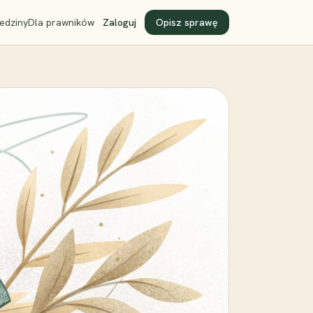
edziny
Dla prawników
Zaloguj
Opisz sprawę