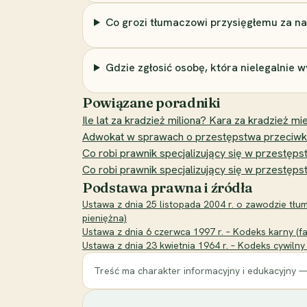
Co grozi tłumaczowi przysięgłemu za n
Gdzie zgłosić osobę, która nielegalnie 
Powiązane poradniki
Ile lat za kradzież miliona? Kara za kradzież mie
Adwokat w sprawach o przestępstwa przeciwko c
Co robi prawnik specjalizujący się w przest
Co robi prawnik specjalizujący się w przestę
Podstawa prawna i źródła
Ustawa z dnia 25 listopada 2004 r. o zawodzie tłuma
pieniężna)
Ustawa z dnia 6 czerwca 1997 r. – Kodeks karny (fa
Ustawa z dnia 23 kwietnia 1964 r. – Kodeks cywilny
Treść ma charakter informacyjny i edukacyjny —