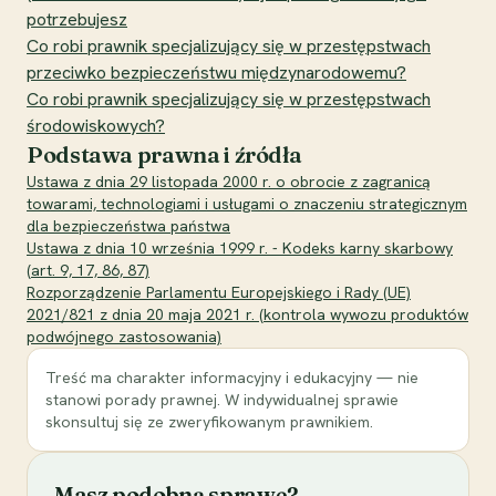
potrzebujesz
Co robi prawnik specjalizujący się w przestępstwach
przeciwko bezpieczeństwu międzynarodowemu?
Co robi prawnik specjalizujący się w przestępstwach
środowiskowych?
Podstawa prawna i źródła
Ustawa z dnia 29 listopada 2000 r. o obrocie z zagranicą
towarami, technologiami i usługami o znaczeniu strategicznym
dla bezpieczeństwa państwa
Ustawa z dnia 10 września 1999 r. - Kodeks karny skarbowy
(art. 9, 17, 86, 87)
Rozporządzenie Parlamentu Europejskiego i Rady (UE)
2021/821 z dnia 20 maja 2021 r. (kontrola wywozu produktów
podwójnego zastosowania)
Treść ma charakter informacyjny i edukacyjny — nie
stanowi porady prawnej. W indywidualnej sprawie
skonsultuj się ze zweryfikowanym prawnikiem.
Masz podobną sprawę?