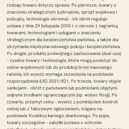
rodzaju towaru dotyczy sprawa. Po pierwsze, towary o
znaczeniu strategicznym (uzbrojenie, sprzęt wojskowy i
policyjny, technologie obronne) - ich obrót reguluje
ustawa z dnia 29 listopada 2000 r. o obrocie z zagranicą
towarami, technologiami i usługami o znaczeniu
strategicznym dla bezpieczeństwa państwa, a także dla
utrzymania międzynarodowego pokoju i bezpieczeństwa.
Po drugie, produkty podwójnego zastosowania (dual-use)
- cywilne towary i technologie, które mogą posłużyć do
celów wojskowych lub do produkcji broni masowego
rażenia; ich wywóz wymaga zezwolenia na podstawie
rozporządzenia (UE) 2021/821. Po trzecie, towary objęte
sankcjami - obrót z państwami lub podmiotami objętymi
unijnymi środkami ograniczającymi (np. wobec Rosji). Po
czwarte, przemyt celny - wywóz z pominięciem kontroli
celnej lub z fałszywym zgłoszeniem, ścigany na
podstawie Kodeksu karnego skarbowego. Po piąte,
towary szczególne - zabytki (ustawa o ochronie