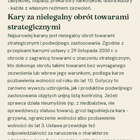
zabytków), odpady, prekursory narkotyków, dobra kultury
- każde z własnym reżimem zezwoleń.
Kary za nielegalny obrót towarami
strategicznymi
Najsurowiej karany jest nielegalny obrót towarami
strategicznymi i podwójnego zastosowania. Zgodnie z
przepisami karnymi ustawy z 29 listopada 2000 r. o
obrocie z zagranicą towarami o znaczeniu strategicznym,
kto dokonuje obrotu takimi towarami bez wymaganego
zezwolenia lub wbrew jego warunkom, podlega karze
pozbawienia wolności od roku do lat 10. Dotyczy to
zarówno wywozu uzbrojenia, jak i produktów podwójnego
zastosowania objętych unijną listą kontrolną. Jeżeli
sprawca działa nieumyślnie (np. z niedbalstwa, nie
sprawdziwszy statusu towaru), grozi łagodniejsza kara -
grzywna, ograniczenie wolności albo pozbawienie
wolności do lat 3. Ustawa przewiduje też
odpowiedzialność za naruszenia o charakterze