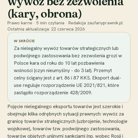
wywóz bez zezwolenia
(kary, obrona)
Prawo karne
·
5
min czytania
·
Redakcja zaufanyprawnik.pl
Ostatnia aktualizacja:
22 czerwca 2026
W SKRÓCIE
Za nielegalny wywóz towarów strategicznych lub
podwójnego zastosowania bez zezwolenia grozi w
Polsce kara od roku do 10 lat pozbawienia
wolności (czyn nieumyślny - do 3 lat). Przemyt
celny ścigany jest z art. 86 i 87 KKS. Eksport dual-
use reguluje rozporządzenie UE 2021/821, które
zastąpiło rozporządzenie 428/2009.
Pojęcie nielegalnego eksportu towarów jest szerokie i
obejmuje kilka odrębnych sytuacji prawnych: wywóz za
granicę towarów strategicznych (uzbrojenie, technologie
wojskowe), towarów tzw. podwójnego zastosowania,
towarów objętych unijnymi sankcjami (np. wobec Rosji i