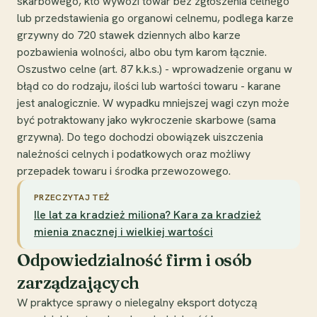
skarbowego, kto wywozi towar bez zgłoszenia celnego
lub przedstawienia go organowi celnemu, podlega karze
grzywny do 720 stawek dziennych albo karze
pozbawienia wolności, albo obu tym karom łącznie.
Oszustwo celne (art. 87 k.k.s.) - wprowadzenie organu w
błąd co do rodzaju, ilości lub wartości towaru - karane
jest analogicznie. W wypadku mniejszej wagi czyn może
być potraktowany jako wykroczenie skarbowe (sama
grzywna). Do tego dochodzi obowiązek uiszczenia
należności celnych i podatkowych oraz możliwy
przepadek towaru i środka przewozowego.
PRZECZYTAJ TEŻ
Ile lat za kradzież miliona? Kara za kradzież
mienia znacznej i wielkiej wartości
Odpowiedzialność firm i osób
zarządzających
W praktyce sprawy o nielegalny eksport dotyczą