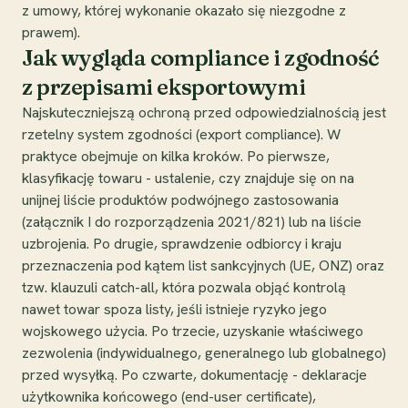
z umowy, której wykonanie okazało się niezgodne z
prawem).
Jak wygląda compliance i zgodność
z przepisami eksportowymi
Najskuteczniejszą ochroną przed odpowiedzialnością jest
rzetelny system zgodności (export compliance). W
praktyce obejmuje on kilka kroków. Po pierwsze,
klasyfikację towaru - ustalenie, czy znajduje się on na
unijnej liście produktów podwójnego zastosowania
(załącznik I do rozporządzenia 2021/821) lub na liście
uzbrojenia. Po drugie, sprawdzenie odbiorcy i kraju
przeznaczenia pod kątem list sankcyjnych (UE, ONZ) oraz
tzw. klauzuli catch-all, która pozwala objąć kontrolą
nawet towar spoza listy, jeśli istnieje ryzyko jego
wojskowego użycia. Po trzecie, uzyskanie właściwego
zezwolenia (indywidualnego, generalnego lub globalnego)
przed wysyłką. Po czwarte, dokumentację - deklaracje
użytkownika końcowego (end-user certificate),