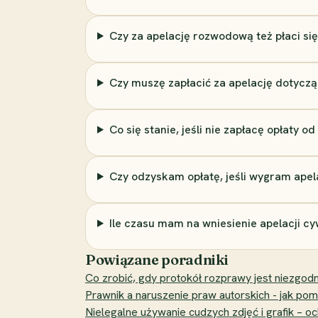
Czy za apelację rozwodową też płaci si
Czy muszę zapłacić za apelację dotycz
Co się stanie, jeśli nie zapłacę opłaty od
Czy odzyskam opłatę, jeśli wygram apel
Ile czasu mam na wniesienie apelacji cy
Powiązane poradniki
Co zrobić, gdy protokół rozprawy jest niezgod
Prawnik a naruszenie praw autorskich - jak po
Nielegalne używanie cudzych zdjęć i grafik – o