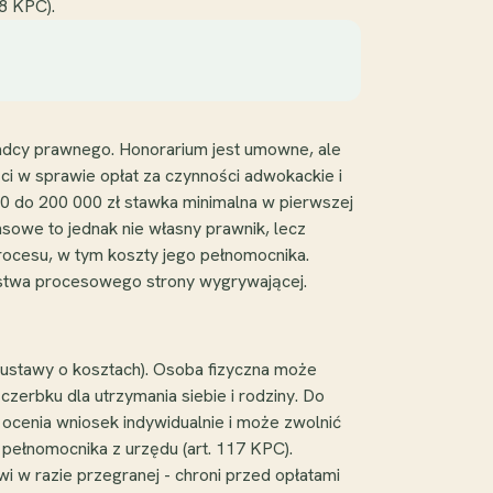
28 KPC).
adcy prawnego. Honorarium jest umowne, ale
ci w sprawie opłat za czynności adwokackie i
0 do 200 000 zł stawka minimalna w pierwszej
nsowe to jednak nie własny prawnik, lecz
rocesu, w tym koszty jego pełnomocnika.
ępstwa procesowego strony wygrywającej.
3 ustawy o kosztach). Osoba fizyczna może
czerbku dla utrzymania siebie i rodziny. Do
 ocenia wniosek indywidualnie i może zwolnić
e pełnomocnika z urzędu (art. 117 KPC).
 w razie przegranej - chroni przed opłatami