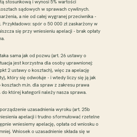
atą stosunkową i wynosi 5% wartości
o kosztach sądowych w sprawach cywilnych.
arżenia, a nie od całej wygranej przeciwnika -
 zł. Przykładowo: spór o 50 000 zł zaskarżony w
uiszcza się przy wniesieniu apelacji - brak opłaty
na.
taka sama jak od pozwu (art. 26 ustawy o
tuacja jest korzystna dla osoby uprawnionej:
kt 2 ustawy o kosztach), więc za apelację
 który się odwołuje - i wtedy liczy się ją jak
 kosztach m.in. dla spraw z zakresu prawa
do której kategorii należy nasza sprawa.
porządzenie uzasadnienia wyroku (art. 25b
esienia apelacji i trudno sformułować rzetelne
stępnie wniesiemy apelację, opłata od wniosku o
 mniej. Wniosek o uzasadnienie składa się w