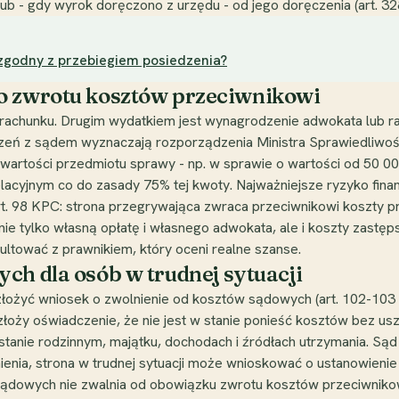
 lub - gdy wyrok doręczono z urzędu - od jego doręczenia (art. 3
ezgodny z przebiegiem posiedzenia?
o zwrotu kosztów przeciwnikowi
rachunku. Drugim wydatkiem jest wynagrodzenie adwokata lub r
liczeń z sądem wyznaczają rozporządzenia Ministra Sprawiedliwoś
wartości przedmiotu sprawy - np. w sprawie o wartości od 50 00
elacyjnym co do zasady 75% tej kwoty. Najważniejsze ryzyko fina
rt. 98 KPC: strona przegrywająca zwraca przeciwnikowi koszty p
ie tylko własną opłatę i własnego adwokata, ale i koszty zast
ultować z prawnikiem, który oceni realne szanse.
ch dla osób w trudnej sytuacji
na złożyć wniosek o zwolnienie od kosztów sądowych (art. 102-10
 złoży oświadczenie, że nie jest w stanie ponieść kosztów bez usz
stanie rodzinnym, majątku, dochodach i źródłach utrzymania. Sąd
lnienia, strona w trudnej sytuacji może wnioskować o ustanowieni
ądowych nie zwalnia od obowiązku zwrotu kosztów przeciwnikowi