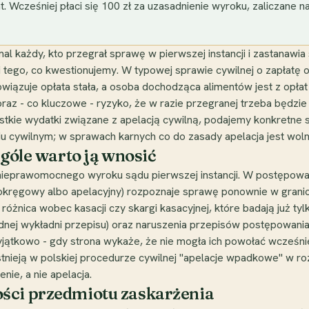
 Wcześniej płaci się 100 zł za uzasadnienie wyroku, zaliczane na
emal każdy, kto przegrał sprawę w pierwszej instancji i zastanawi
 tego, co kwestionujemy. W typowej sprawie cywilnej o zapłatę o
iązuje opłata stała, a osoba dochodząca alimentów jest z opła
z - co kluczowe - ryzyko, że w razie przegranej trzeba będzie 
tkie wydatki związane z apelacją cywilną, podajemy konkretne st
iu cywilnym; w sprawach karnych co do zasady apelacja jest woln
ogóle warto ją wnosić
ieprawomocnego wyroku sądu pierwszej instancji. W postępowan
 (okręgowy albo apelacyjny) rozpoznaje sprawę ponownie w granic
a różnica wobec kasacji czy skargi kasacyjnej, które badają już 
ędnej wykładni przepisu) oraz naruszenia przepisów postępowania
ątkowo - gdy strona wykaże, że nie mogła ich powołać wcześniej
 istnieją w polskiej procedurze cywilnej "apelacje wpadkowe" w r
nie, a nie apelacja.
ści przedmiotu zaskarżenia