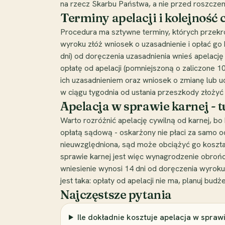
na rzecz Skarbu Państwa, a nie przed roszcze
Terminy apelacji i kolejność 
Procedura ma sztywne terminy, których przekr
wyroku złóż wniosek o uzasadnienie i opłać go 
dni) od doręczenia uzasadnienia wnieś apelację 
opłatę od apelacji (pomniejszoną o zaliczone 1
ich uzasadnieniem oraz wniosek o zmianę lub uc
w ciągu tygodnia od ustania przeszkody złożyć w
Apelacja w sprawie karnej - t
Warto rozróżnić apelację cywilną od karnej, bo
opłatą sądową - oskarżony nie płaci za samo od
nieuwzględniona, sąd może obciążyć go kosz
sprawie karnej jest więc wynagrodzenie obrońcy
wniesienie wynosi 14 dni od doręczenia wyroku 
jest taka: opłaty od apelacji nie ma, planuj bu
Najczęstsze pytania
Ile dokładnie kosztuje apelacja w spraw