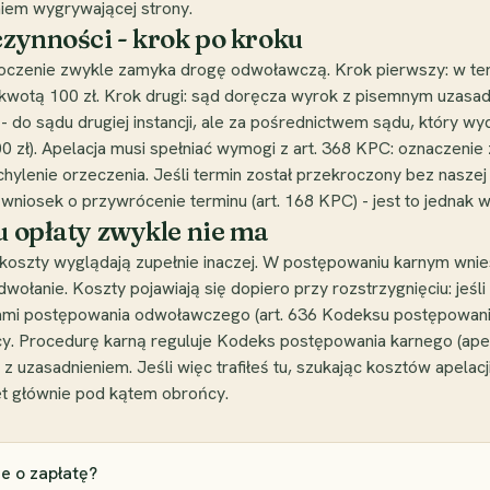
niem wygrywającej strony.
czynności - krok po kroku
oczenie zwykle zamyka drogę odwoławczą. Krok pierwszy: w termi
kwotą 100 zł. Krok drugi: sąd doręcza wyrok z pisemnym uzasadni
- do sądu drugiej instancji, ale za pośrednictwem sądu, który wy
00 zł). Apelacja musi spełniać wymogi z art. 368 KPC: oznaczeni
hylenie orzeczenia. Jeśli termin został przekroczony bez naszej
niosek o przywrócenie terminu (art. 168 KPC) - jest to jednak wy
u opłaty zwykle nie ma
 koszty wyglądają zupełnie inaczej. W postępowaniu karnym wniesi
wołanie. Koszty pojawiają się dopiero przy rozstrzygnięciu: jeśl
tami postępowania odwoławczego (art. 636 Kodeksu postępowan
. Procedurę karną reguluje Kodeks postępowania karnego (apelacja
z uzasadnieniem. Jeśli więc trafiłeś tu, szukając kosztów apelac
dżet głównie pod kątem obrońcy.
ie o zapłatę?