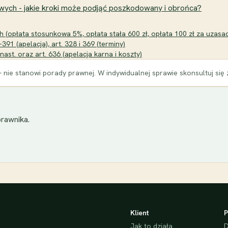
wych - jakie kroki może podjąć poszkodowany i obrońca?
opłata stosunkowa 5%, opłata stała 600 zł, opłata 100 zł za uzasadn
91 (apelacja), art. 328 i 369 (terminy)
ast. oraz art. 636 (apelacja karna i koszty)
 nie stanowi porady prawnej. W indywidualnej sprawie skonsultuj się
rawnika.
Klient
P
Jak to działa
D