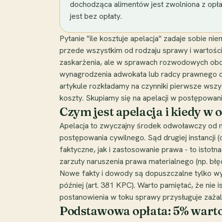
dochodząca alimentów jest zwolniona z opłat.
jest bez opłaty.
Pytanie "ile kosztuje apelacja" zadaje sobie ni
przede wszystkim od rodzaju sprawy i wartości
zaskarżenia, ale w sprawach rozwodowych obow
wynagrodzenia adwokata lub radcy prawnego ora
artykule rozkładamy na czynniki pierwsze wszys
koszty. Skupiamy się na apelacji w postępowan
Czym jest apelacja i kiedy w 
Apelacja to zwyczajny środek odwoławczy od n
postępowania cywilnego. Sąd drugiej instancji
faktyczne, jak i zastosowanie prawa - to istotn
zarzuty naruszenia prawa materialnego (np. bł
Nowe fakty i dowody są dopuszczalne tylko wyj
później (art. 381 KPC). Warto pamiętać, że nie
postanowienia w toku sprawy przysługuje zażale
Podstawowa opłata: 5% warto