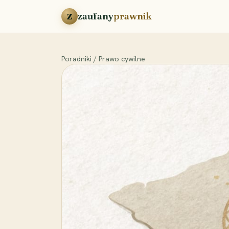
Przejdź do treści
zaufany
prawnik
Z
Poradniki
/
Prawo cywilne