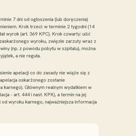
nie 7 dni od ogłoszenia (lub doręczenia)
eniem. Krok trzeci: w terminie 2 tygodni (14
dał wyrok (art. 369 KPC). Krok czwarty: uiść
e zaskarżonego wyroku, zwięzłe zarzuty wraz z
 winy (np. z powodu pobytu w szpitalu), można
jątek, a nie reguła.
enie apelacji co do zasady nie wiąże się z
i apelacja oskarżonego zostanie
ia karnego). Głównym realnym wydatkiem w
 - art. 444 i nast. KPK), a termin na jej
ji od wyroku karnego, najważniejsza informacja