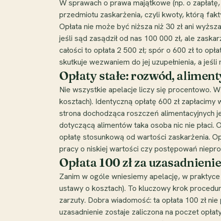
W sprawach o prawa majątkowe (np. o zapłatę, 
przedmiotu zaskarżenia, czyli kwoty, którą fa
Opłata nie może być niższa niż 30 zł ani wyższa
jeśli sąd zasądził od nas 100 000 zł, ale zaska
całości to opłata 2 500 zł; spór o 600 zł to opła
skutkuje wezwaniem do jej uzupełnienia, a jeśl
Opłaty stałe: rozwód, aliment
Nie wszystkie apelacje liczy się procentowo. W
kosztach). Identyczną opłatę 600 zł zapłacimy w
strona dochodząca roszczeń alimentacyjnych je
dotyczącą alimentów taka osoba nic nie płaci. Op
opłatę stosunkową od wartości zaskarżenia. Op
pracy o niskiej wartości czy postępowań niepro
Opłata 100 zł za uzasadnieni
Zanim w ogóle wniesiemy apelację, w praktyce 
ustawy o kosztach). To kluczowy krok procedura
zarzuty. Dobra wiadomość: ta opłata 100 zł nie 
uzasadnienie zostaje zaliczona na poczet opłaty