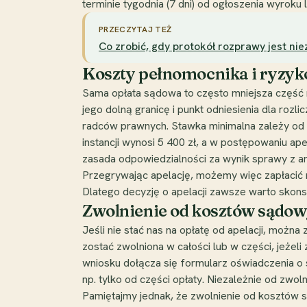
terminie tygodnia (7 dni) od ogłoszenia wyroku
PRZECZYTAJ TEŻ
Co zrobić, gdy protokół rozprawy jest ni
Koszty pełnomocnika i ryzyk
Sama opłata sądowa to często mniejsza część 
jego dolną granicę i punkt odniesienia dla roz
radców prawnych. Stawka minimalna zależy od 
instancji wynosi 5 400 zł, a w postępowaniu ap
zasada odpowiedzialności za wynik sprawy z a
Przegrywając apelację, możemy więc zapłacić n
Dlatego decyzję o apelacji zawsze warto skons
Zwolnienie od kosztów sądowy
Jeśli nie stać nas na opłatę od apelacji, moż
zostać zwolniona w całości lub w części, jeżeli
wniosku dołącza się formularz oświadczenia o 
np. tylko od części opłaty. Niezależnie od zwo
Pamiętajmy jednak, że zwolnienie od kosztów s