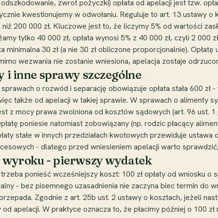
odszkodowanie, zwrot pożyczki) opłata od apelacji jest tzw. opł
ktycznie kwestionujemy w odwołaniu. Reguluje to art. 13 ustawy 
 niż 200 000 zł. Kluczowe jest to, że liczymy 5% od wartości zask
rżamy tylko 40 000 zł, opłata wynosi 5% z 40 000 zł, czyli 2 000
ta minimalna 30 zł (a nie 30 zł obliczone proporcjonalnie). Opłatę 
i mimo wezwania nie zostanie wniesiona, apelacja zostaje odrzuco
y i inne sprawy szczególne
 sprawach o rozwód i separację obowiązuje opłata stała 600 zł - 
ięc także od apelacji w takiej sprawie. W sprawach o alimenty sy
st z mocy prawa zwolniona od kosztów sądowych (art. 96 ust. 1 p
łatę poniesie natomiast zobowiązany (np. rodzic płacący alimenty),
łaty stałe w innych przedziałach kwotowych przewiduje ustawa o
cesowych - dlatego przed wniesieniem apelacji warto sprawdzić, 
e wyroku - pierwszy wydatek
trzeba ponieść wcześniejszy koszt: 100 zł opłaty od wniosku o s
lny - bez pisemnego uzasadnienia nie zaczyna biec termin do wni
przepada. Zgodnie z art. 25b ust. 2 ustawy o kosztach, jeżeli na
 od apelacji. W praktyce oznacza to, że płacimy później o 100 zł