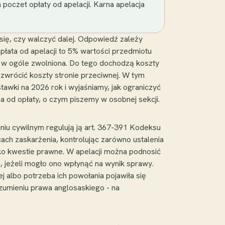
 poczet opłaty od apelacji. Karna apelacja
a się, czy walczyć dalej. Odpowiedź zależy
płata od apelacji to 5% wartości przedmiotu
t w ogóle zwolniona. Do tego dochodzą koszty
zwrócić koszty stronie przeciwnej. W tym
awki na 2026 rok i wyjaśniamy, jak ograniczyć
a od opłaty, o czym piszemy w osobnej sekcji.
iu cywilnym regulują ją art. 367-391 Kodeksu
ach zaskarżenia, kontrolując zarówno ustalenia
tylko kwestie prawne. W apelacji można podnosić
, jeżeli mogło ono wpłynąć na wynik sprawy.
 albo potrzeba ich powołania pojawiła się
ozumieniu prawa anglosaskiego - na