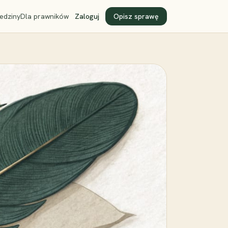
edziny
Dla prawników
Zaloguj
Opisz sprawę