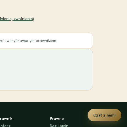
ienie, zwolnienia)
 ze zweryfikowanym prawnikiem.
Czat z nami
rawnik
Prawne
ołącz
Regulamin