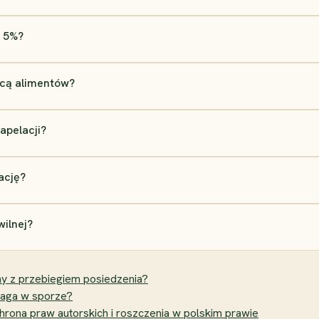
ę 5%?
ącą alimentów?
 apelacji?
ację?
wilnej?
ny z przebiegiem posiedzenia?
maga w sporze?
chrona praw autorskich i roszczenia w polskim prawie