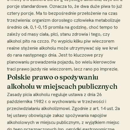
porcje standardowe. Oznacza to, że dwa duże piwa to już
cztery porcje. Ma to bezpośrednie przełożenie na czas
trzeźwienia: organizm dorosłego człowieka metabolizuje
średnio ok. 0,1-0,15 promila na godzinę, choć tempo to
zależy od masy ciała, płci, stanu zdrowia i tego, czy
alkohol pito na czczo. Po wypiciu kilku piw wieczorem
realne stężenie alkoholu może utrzymywać się we krwi
do rana następnego dnia. Jest to kluczowe przy
planowaniu prowadzenia pojazdu, bo wielu kierowców
traci prawo jazdy nie wieczorem, lecz rano po imprezie.
Polskie prawo o spożywaniu
alkoholu w miejscach publicznych
Zasady picia alkoholu reguluje ustawa z dnia 26
października 1982 r. o wychowaniu w trzeźwości i
przeciwdziałaniu alkoholizmowi. Zgodnie z art. 14 ust. 2a
tej ustawy obowiązuje zakaz spożywania napojów
alkoholowych w miejscu publicznym, z wyjątkiem miejsc
do tego przeznaczonych (np. ogródki gastronomiczne,