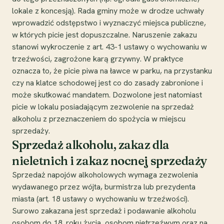
lokale z koncesją). Rada gminy może w drodze uchwały
wprowadzić odstępstwo i wyznaczyć miejsca publiczne,
w których picie jest dopuszczalne. Naruszenie zakazu
stanowi wykroczenie z art. 43-1 ustawy o wychowaniu w
trzeźwości, zagrożone karą grzywny. W praktyce
oznacza to, że picie piwa na ławce w parku, na przystanku
czy na klatce schodowej jest co do zasady zabronione i
może skutkować mandatem. Dozwolone jest natomiast
picie w lokalu posiadającym zezwolenie na sprzedaż
alkoholu z przeznaczeniem do spożycia w miejscu
sprzedaży.
Sprzedaż alkoholu, zakaz dla
nieletnich i zakaz nocnej sprzedaży
Sprzedaż napojów alkoholowych wymaga zezwolenia
wydawanego przez wójta, burmistrza lub prezydenta
miasta (art. 18 ustawy o wychowaniu w trzeźwości).
Surowo zakazana jest sprzedaż i podawanie alkoholu
osobom do 18. roku życia, osobom nietrzeźwym oraz na