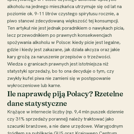
alkoholu na jednego mieszkańca utrzymuje się od lat na
poziomie ok. 9-11 litrów czystego spirytusu rocznie, a
piwo stanowi zdecydowaną większość tej konsumpcji.
Ten artykuł nie jest jednak poradnikiem o nawykach picia,
lecz przewodnikiem po prawnych konsekwencjach
spożywania alkoholu w Polsce: kiedy picie jest legalne,
gdzie i kiedy jest zakazane, jak działa akcyza oraz jakie
kary grożą za naruszenie przepisów o trzeźwości.
Wiedza o granicach prawnych jest istotniejsza niż
statystyki sprzedaży, bo to ona decyduje o tym, czy
zwykły kufel piwa nie zamieni się w postępowanie
wykroczeniowe lub karne.
Ile naprawdę piją Polacy? Rzetelne
dane statystyczne
Krążące w internecie liczby (np. 9,4 mln puszek dziennie
czy 31% sprzedaży porannej) należy traktować jako
szacunki branżowe, a nie dane urzędowe. Wiarygodnym
źródłem są publikacje GUS oraz Krajowego Centrum