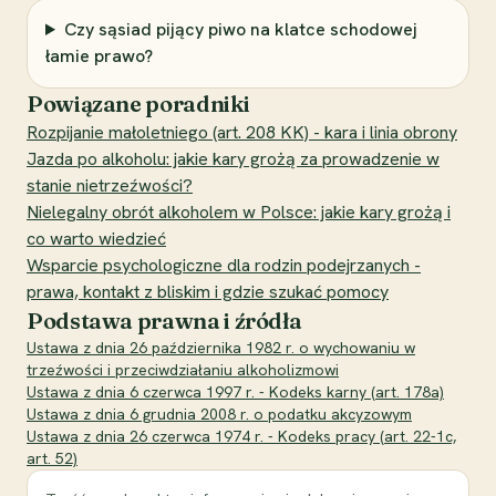
Czy sąsiad pijący piwo na klatce schodowej
łamie prawo?
Powiązane poradniki
Rozpijanie małoletniego (art. 208 KK) - kara i linia obrony
Jazda po alkoholu: jakie kary grożą za prowadzenie w
stanie nietrzeźwości?
Nielegalny obrót alkoholem w Polsce: jakie kary grożą i
co warto wiedzieć
Wsparcie psychologiczne dla rodzin podejrzanych -
prawa, kontakt z bliskim i gdzie szukać pomocy
Podstawa prawna i źródła
Ustawa z dnia 26 października 1982 r. o wychowaniu w
trzeźwości i przeciwdziałaniu alkoholizmowi
Ustawa z dnia 6 czerwca 1997 r. - Kodeks karny (art. 178a)
Ustawa z dnia 6 grudnia 2008 r. o podatku akcyzowym
Ustawa z dnia 26 czerwca 1974 r. - Kodeks pracy (art. 22-1c,
art. 52)