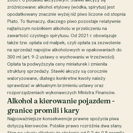
zróżnicowane: alkohol etylowy (wódka, spirytus) jest
opodatkowany znacznie wyżej niż piwo liczone od stopnia
Plato. To tłumaczy, dlaczego piwo pozostaje relatywnie
najtańszym nośnikiem alkoholu w przeliczeniu na
zawartość czystego spirytusu. Od 2021 r. obowiązuje
także tzw. opłata od małpek, czyli opłata za zezwolenie
na sprzedaż napojów alkoholowych w opakowaniach do
300 ml (art. 9-2 ustawy o wychowaniu w trzeźwości).
Opłata ta podwyższyła ceny miniaturek i zmieniła
strukturę sprzedaży. Stawki akcyzy są corocznie
waloryzowane, dlatego konkretne kwoty należy
sprawdzać w aktualnym brzmieniu ustawy oraz
rozporządzeniach wykonawczych Ministra Finansów.
Alkohol a kierowanie pojazdem -
granice promili i kary
Najpoważniejsze konsekwencje prawne spożycia piwa
dotyczą kierowców. Polskie prawo rozróżnia dwa stany.
Stan po użyciu alkoholu to stężenie od 0,2 do 0,5 promila