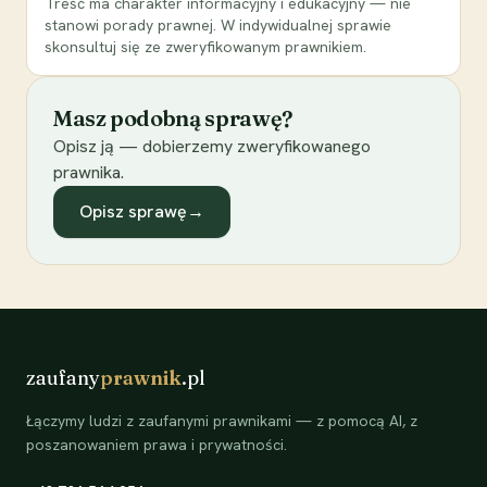
Treść ma charakter informacyjny i edukacyjny — nie
stanowi porady prawnej. W indywidualnej sprawie
skonsultuj się ze zweryfikowanym prawnikiem.
Masz podobną sprawę?
Opisz ją — dobierzemy zweryfikowanego
prawnika.
Opisz sprawę
→
zaufany
prawnik
.pl
Łączymy ludzi z zaufanymi prawnikami — z pomocą AI, z
poszanowaniem prawa i prywatności.