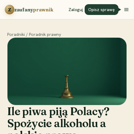
Przejdź do treści
Z
zaufany
prawnik
Zaloguj
Opisz sprawę
Poradniki
/
Poradnik prawny
Ile piwa piją Polacy?
Spożycie alkoholu a