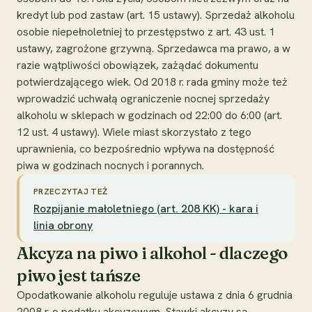
kredyt lub pod zastaw (art. 15 ustawy). Sprzedaż alkoholu
osobie niepełnoletniej to przestępstwo z art. 43 ust. 1
ustawy, zagrożone grzywną. Sprzedawca ma prawo, a w
razie wątpliwości obowiązek, zażądać dokumentu
potwierdzającego wiek. Od 2018 r. rada gminy może też
wprowadzić uchwałą ograniczenie nocnej sprzedaży
alkoholu w sklepach w godzinach od 22:00 do 6:00 (art.
12 ust. 4 ustawy). Wiele miast skorzystało z tego
uprawnienia, co bezpośrednio wpływa na dostępność
piwa w godzinach nocnych i porannych.
PRZECZYTAJ TEŻ
Rozpijanie małoletniego (art. 208 KK) - kara i
linia obrony
Akcyza na piwo i alkohol - dlaczego
piwo jest tańsze
Opodatkowanie alkoholu reguluje ustawa z dnia 6 grudnia
2008 r. o podatku akcyzowym. Stawki akcyzy są