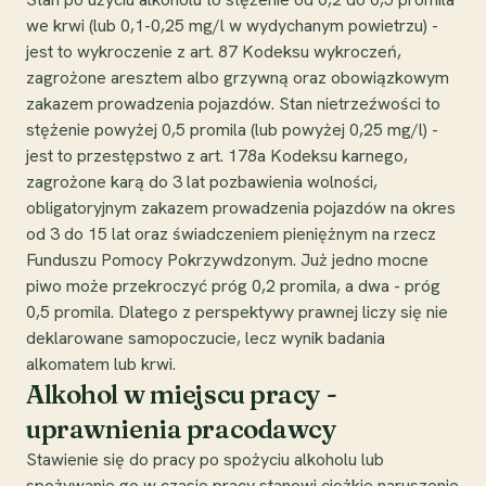
we krwi (lub 0,1-0,25 mg/l w wydychanym powietrzu) -
jest to wykroczenie z art. 87 Kodeksu wykroczeń,
zagrożone aresztem albo grzywną oraz obowiązkowym
zakazem prowadzenia pojazdów. Stan nietrzeźwości to
stężenie powyżej 0,5 promila (lub powyżej 0,25 mg/l) -
jest to przestępstwo z art. 178a Kodeksu karnego,
zagrożone karą do 3 lat pozbawienia wolności,
obligatoryjnym zakazem prowadzenia pojazdów na okres
od 3 do 15 lat oraz świadczeniem pieniężnym na rzecz
Funduszu Pomocy Pokrzywdzonym. Już jedno mocne
piwo może przekroczyć próg 0,2 promila, a dwa - próg
0,5 promila. Dlatego z perspektywy prawnej liczy się nie
deklarowane samopoczucie, lecz wynik badania
alkomatem lub krwi.
Alkohol w miejscu pracy -
uprawnienia pracodawcy
Stawienie się do pracy po spożyciu alkoholu lub
spożywanie go w czasie pracy stanowi ciężkie naruszenie