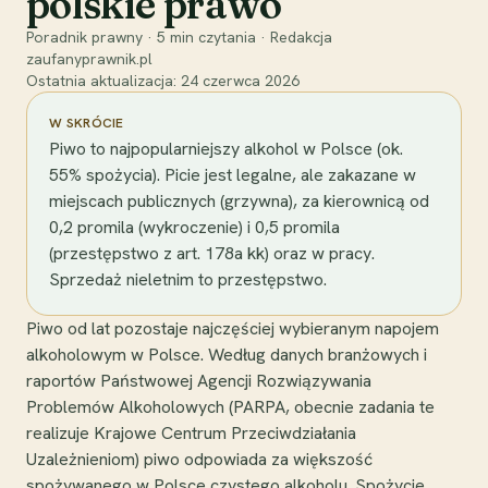
polskie prawo
Poradnik prawny
·
5
min czytania
·
Redakcja
zaufanyprawnik.pl
Ostatnia aktualizacja:
24 czerwca 2026
W SKRÓCIE
Piwo to najpopularniejszy alkohol w Polsce (ok.
55% spożycia). Picie jest legalne, ale zakazane w
miejscach publicznych (grzywna), za kierownicą od
0,2 promila (wykroczenie) i 0,5 promila
(przestępstwo z art. 178a kk) oraz w pracy.
Sprzedaż nieletnim to przestępstwo.
Piwo od lat pozostaje najczęściej wybieranym napojem
alkoholowym w Polsce. Według danych branżowych i
raportów Państwowej Agencji Rozwiązywania
Problemów Alkoholowych (PARPA, obecnie zadania te
realizuje Krajowe Centrum Przeciwdziałania
Uzależnieniom) piwo odpowiada za większość
spożywanego w Polsce czystego alkoholu. Spożycie