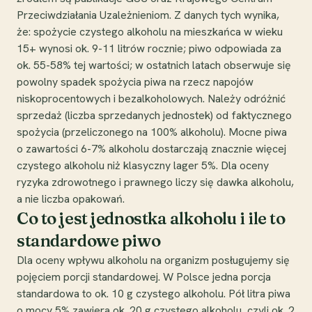
Przeciwdziałania Uzależnieniom. Z danych tych wynika,
że: spożycie czystego alkoholu na mieszkańca w wieku
15+ wynosi ok. 9-11 litrów rocznie; piwo odpowiada za
ok. 55-58% tej wartości; w ostatnich latach obserwuje się
powolny spadek spożycia piwa na rzecz napojów
niskoprocentowych i bezalkoholowych. Należy odróżnić
sprzedaż (liczba sprzedanych jednostek) od faktycznego
spożycia (przeliczonego na 100% alkoholu). Mocne piwa
o zawartości 6-7% alkoholu dostarczają znacznie więcej
czystego alkoholu niż klasyczny lager 5%. Dla oceny
ryzyka zdrowotnego i prawnego liczy się dawka alkoholu,
a nie liczba opakowań.
Co to jest jednostka alkoholu i ile to
standardowe piwo
Dla oceny wpływu alkoholu na organizm posługujemy się
pojęciem porcji standardowej. W Polsce jedna porcja
standardowa to ok. 10 g czystego alkoholu. Pół litra piwa
o mocy 5% zawiera ok. 20 g czystego alkoholu, czyli ok. 2