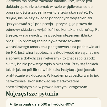
kierowca ma prawo zażądać badania krwi, które jest
dokładniejsze niż alkomat; w razie wątpliwości co do
poprawności urządzenia warto z tego skorzystać. Po
drugie, nie należy składać pochopnych wyjaśnień ani
"przyznawać się" pod presją - przysługuje prawo do
odmowy składania wyjaśnień i do kontaktu z obrońcą. Po
trzecie, w sprawach z niewysokim stężeniem (blisko
progu 0,5 promila) realne bywa zastosowanie
warunkowego umorzenia postępowania na podstawie art.
66 KK, jeśli wina i społeczna szkodliwość nie są znaczne,
a sprawca dotychczas niekarany - to znacząco łagodzi
skutki, bo nie powstaje wpis o skazaniu. Przy stężeniach
takich jak po pół litrze wódki taka instytucja jest jednak
praktycznie wykluczona. W każdym przypadku warto jak
najwcześniej skonsultować się z adwokatem
specjalizującym się w prawie karnym i drogowym.
Najczęstsze pytania
Ile promili daje 500 ml wódki 40%?