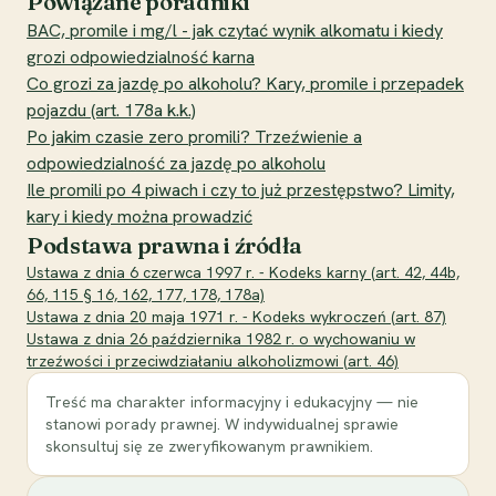
Powiązane poradniki
BAC, promile i mg/l - jak czytać wynik alkomatu i kiedy
grozi odpowiedzialność karna
Co grozi za jazdę po alkoholu? Kary, promile i przepadek
pojazdu (art. 178a k.k.)
Po jakim czasie zero promili? Trzeźwienie a
odpowiedzialność za jazdę po alkoholu
Ile promili po 4 piwach i czy to już przestępstwo? Limity,
kary i kiedy można prowadzić
Podstawa prawna i źródła
Ustawa z dnia 6 czerwca 1997 r. - Kodeks karny (art. 42, 44b,
66, 115 § 16, 162, 177, 178, 178a)
Ustawa z dnia 20 maja 1971 r. - Kodeks wykroczeń (art. 87)
Ustawa z dnia 26 października 1982 r. o wychowaniu w
trzeźwości i przeciwdziałaniu alkoholizmowi (art. 46)
Treść ma charakter informacyjny i edukacyjny — nie
stanowi porady prawnej. W indywidualnej sprawie
skonsultuj się ze zweryfikowanym prawnikiem.