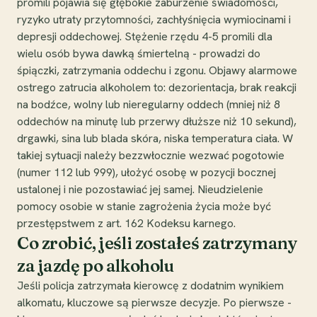
promili pojawia się głębokie zaburzenie świadomości,
ryzyko utraty przytomności, zachłyśnięcia wymiocinami i
depresji oddechowej. Stężenie rzędu 4-5 promili dla
wielu osób bywa dawką śmiertelną - prowadzi do
śpiączki, zatrzymania oddechu i zgonu. Objawy alarmowe
ostrego zatrucia alkoholem to: dezorientacja, brak reakcji
na bodźce, wolny lub nieregularny oddech (mniej niż 8
oddechów na minutę lub przerwy dłuższe niż 10 sekund),
drgawki, sina lub blada skóra, niska temperatura ciała. W
takiej sytuacji należy bezzwłocznie wezwać pogotowie
(numer 112 lub 999), ułożyć osobę w pozycji bocznej
ustalonej i nie pozostawiać jej samej. Nieudzielenie
pomocy osobie w stanie zagrożenia życia może być
przestępstwem z art. 162 Kodeksu karnego.
Co zrobić, jeśli zostałeś zatrzymany
za jazdę po alkoholu
Jeśli policja zatrzymała kierowcę z dodatnim wynikiem
alkomatu, kluczowe są pierwsze decyzje. Po pierwsze -