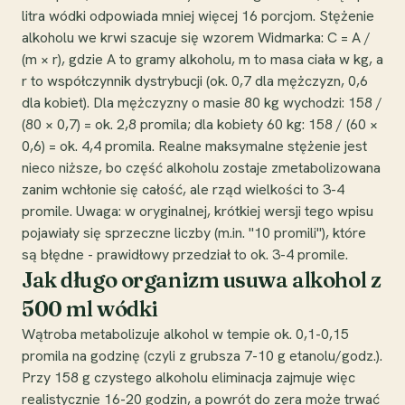
litra wódki odpowiada mniej więcej 16 porcjom. Stężenie
alkoholu we krwi szacuje się wzorem Widmarka: C = A /
(m × r), gdzie A to gramy alkoholu, m to masa ciała w kg, a
r to współczynnik dystrybucji (ok. 0,7 dla mężczyzn, 0,6
dla kobiet). Dla mężczyzny o masie 80 kg wychodzi: 158 /
(80 × 0,7) = ok. 2,8 promila; dla kobiety 60 kg: 158 / (60 ×
0,6) = ok. 4,4 promila. Realne maksymalne stężenie jest
nieco niższe, bo część alkoholu zostaje zmetabolizowana
zanim wchłonie się całość, ale rząd wielkości to 3-4
promile. Uwaga: w oryginalnej, krótkiej wersji tego wpisu
pojawiały się sprzeczne liczby (m.in. "10 promili"), które
są błędne - prawidłowy przedział to ok. 3-4 promile.
Jak długo organizm usuwa alkohol z
500 ml wódki
Wątroba metabolizuje alkohol w tempie ok. 0,1-0,15
promila na godzinę (czyli z grubsza 7-10 g etanolu/godz.).
Przy 158 g czystego alkoholu eliminacja zajmuje więc
realistycznie 16-20 godzin, a powrót do zera może trwać