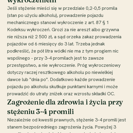
Jeśli stężenie mieści się w przedziale 0,2-0,5 promila
(stan po użyciu alkoholu), prowadzenie pojazdu
mechanicznego stanowi wykroczenie z art. 87 § 1
Kodeksu wykroczeń. Grozi za nie areszt albo grzywna
nie niższa niż 2 500 zł, a sąd orzeka zakaz prowadzenia
pojazdów od 6 miesięcy do 3 lat. Trzeba jednak
podkreślić, że pół litra wódki nie ma z tym progiem nic
wspólnego - przy 3-4 promilach jest to zawsze
przestępstwo, a nie wykroczenie. Próg wykroczeniowy
dotyczy raczej resztkowego alkoholu po niewielkiej
dawce lub "dnia po". Dodatkowo każde prowadzenie
pojazdu po alkoholu skutkuje punktami karnymi i może
prowadzić do utraty zniżek oraz wzrostu składki OC.
Zagrożenie dla zdrowia i życia przy
stężeniu 3-4 promili
Niezależnie od kwestii prawnych, stężenie 3-4 promili jest
stanem bezpośredniego zagrożenia życia. Powyżej 3