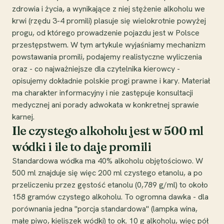
zdrowia i życia, a wynikające z niej stężenie alkoholu we
krwi (rzędu 3-4 promili) plasuje się wielokrotnie powyżej
progu, od którego prowadzenie pojazdu jest w Polsce
przestępstwem. W tym artykule wyjaśniamy mechanizm
powstawania promili, podajemy realistyczne wyliczenia
oraz - co najważniejsze dla czytelnika kierowcy -
opisujemy dokładnie polskie progi prawne i kary. Materiał
ma charakter informacyjny i nie zastępuje konsultacji
medycznej ani porady adwokata w konkretnej sprawie
karnej.
Ile czystego alkoholu jest w 500 ml
wódki i ile to daje promili
Standardowa wódka ma 40% alkoholu objętościowo. W
500 ml znajduje się więc 200 ml czystego etanolu, a po
przeliczeniu przez gęstość etanolu (0,789 g/ml) to około
158 gramów czystego alkoholu. To ogromna dawka - dla
porównania jedna "porcja standardowa" (lampka wina,
małe piwo, kieliszek wódki) to ok. 10 g alkoholu, więc pół