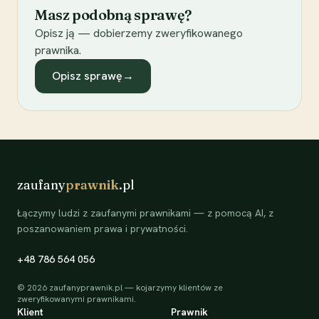
Masz podobną sprawę?
Opisz ją — dobierzemy zweryfikowanego
prawnika.
Opisz sprawę
→
zaufany
prawnik
.pl
Łączymy ludzi z zaufanymi prawnikami — z pomocą AI, z
poszanowaniem prawa i prywatności.
+48 786 564 056
©
2026
zaufanyprawnik.pl — kojarzymy klientów ze
zweryfikowanymi prawnikami.
Klient
Prawnik