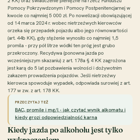
2 KK) oraz świadczenie pieniężne na rzecz Funduszu
Pomocy Pokrzywdzonym i Pomocy Postpenitencjarnej w
kwocie co najmniej 5 000 zł. Po nowelizacji obowiązującej
od 14 marca 2024 r. wobec nietrzeźwych kierowców
orzeka się przepadek pojazdu albo jego równowartości
(art. 44b KK), gdy stężenie wynosiło co najmniej 1,5
promila - przy pół litrze wódki ten próg jest grubo
przekroczony. Recydywa (ponowna jazda po
wcześniejszym skazaniu) z art. 178a § 4 KK zagrożona
jest karą do 5 lat pozbawienia wolności i dożywotnim
zakazem prowadzenia pojazdów. Jeśli nietrzeźwy
kierowca spowoduje wypadek, odpowiada surowiej z art.
177 w zw. z art. 178 KK.
PRZECZYTAJ TEŻ
BAC, promile i mg/l - jak czytać wynik alkomatu i
kiedy grozi odpowiedzialność karna
Kiedy jazda po alkoholu jest tylko
wykroczeniem