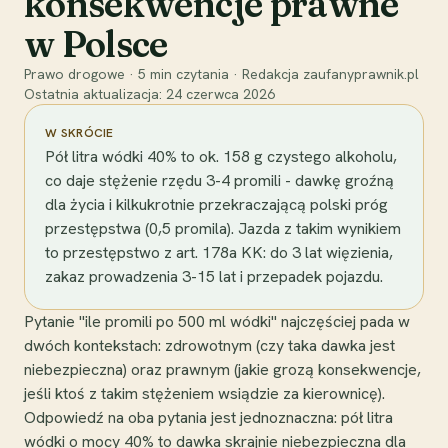
konsekwencje prawne
w Polsce
Prawo drogowe
·
5
min czytania
·
Redakcja zaufanyprawnik.pl
Ostatnia aktualizacja:
24 czerwca 2026
W SKRÓCIE
Pół litra wódki 40% to ok. 158 g czystego alkoholu,
co daje stężenie rzędu 3-4 promili - dawkę groźną
dla życia i kilkukrotnie przekraczającą polski próg
przestępstwa (0,5 promila). Jazda z takim wynikiem
to przestępstwo z art. 178a KK: do 3 lat więzienia,
zakaz prowadzenia 3-15 lat i przepadek pojazdu.
Pytanie "ile promili po 500 ml wódki" najczęściej pada w
dwóch kontekstach: zdrowotnym (czy taka dawka jest
niebezpieczna) oraz prawnym (jakie grozą konsekwencje,
jeśli ktoś z takim stężeniem wsiądzie za kierownicę).
Odpowiedź na oba pytania jest jednoznaczna: pół litra
wódki o mocy 40% to dawka skrajnie niebezpieczna dla