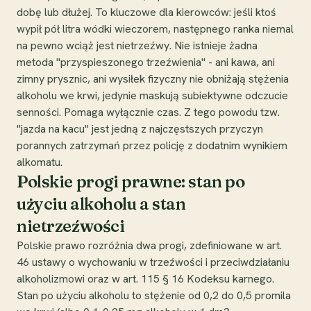
dobę lub dłużej. To kluczowe dla kierowców: jeśli ktoś
wypił pół litra wódki wieczorem, następnego ranka niemal
na pewno wciąż jest nietrzeźwy. Nie istnieje żadna
metoda "przyspieszonego trzeźwienia" - ani kawa, ani
zimny prysznic, ani wysiłek fizyczny nie obniżają stężenia
alkoholu we krwi, jedynie maskują subiektywne odczucie
senności. Pomaga wyłącznie czas. Z tego powodu tzw.
"jazda na kacu" jest jedną z najczęstszych przyczyn
porannych zatrzymań przez policję z dodatnim wynikiem
alkomatu.
Polskie progi prawne: stan po
użyciu alkoholu a stan
nietrzeźwości
Polskie prawo rozróżnia dwa progi, zdefiniowane w art.
46 ustawy o wychowaniu w trzeźwości i przeciwdziałaniu
alkoholizmowi oraz w art. 115 § 16 Kodeksu karnego.
Stan po użyciu alkoholu to stężenie od 0,2 do 0,5 promila