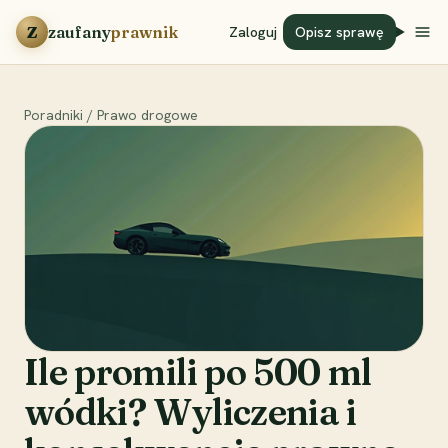
Przejdź do treści
Z
zaufany
prawnik
Zaloguj
Opisz sprawę
Poradniki
/
Prawo drogowe
Ile promili po 500 ml
wódki? Wyliczenia i