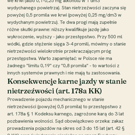
we krwi (albo 0,1-0,25 mg alkoholu w 1 dm3
wydychanego powietrza). Stan nietrzeźwości zaczyna się
powyżej 0,5 promila we krwi (powyżej 0,25 mg/dm3 w
wydychanym powietrzu). Te dwa progi mają zupełnie
różne skutki prawne: niższy kwalifikuje jazdę jako
wykroczenie, wyższy - jako przestępstwo. Przy 500 ml
wódki, gdzie stężenie sięga 3-4 promili, mówimy o stanie
nietrzeźwości wielokrotnie przekraczającym próg
przestępstwa. Warto zapamiętać: w Polsce nie ma
żadnego "limitu 0,19" czy "0,8 promila" - to wartości z
innych systemów prawnych i nie mają tu zastosowania.
Konsekwencje karne jazdy w stanie
nietrzeźwości (art. 178a KK)
Prowadzenie pojazdu mechanicznego w stanie
nietrzeźwości (powyżej 0,5 promila) to przestępstwo z
art. 178a § 1 Kodeksu karnego, zagrożone karą do 3 lat
pozbawienia wolności. Sąd obowiązkowo orzeka: zakaz
prowadzenia pojazdów na okres od 3 do 15 lat (art. 42 §