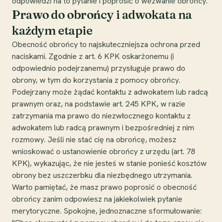
odpowiedzi na to pytanie i poprosić o wezwanie obrońcy.
Prawo do obrońcy i adwokata na
każdym etapie
Obecność obrońcy to najskuteczniejsza ochrona przed
naciskami. Zgodnie z art. 6 KPK oskarżonemu (i
odpowiednio podejrzanemu) przysługuje prawo do
obrony, w tym do korzystania z pomocy obrońcy.
Podejrzany może żądać kontaktu z adwokatem lub radcą
prawnym oraz, na podstawie art. 245 KPK, w razie
zatrzymania ma prawo do niezwłocznego kontaktu z
adwokatem lub radcą prawnym i bezpośredniej z nim
rozmowy. Jeśli nie stać cię na obrońcę, możesz
wnioskować o ustanowienie obrońcy z urzędu (art. 78
KPK), wykazując, że nie jesteś w stanie ponieść kosztów
obrony bez uszczerbku dla niezbędnego utrzymania.
Warto pamiętać, że masz prawo poprosić o obecność
obrońcy zanim odpowiesz na jakiekolwiek pytanie
merytoryczne. Spokojne, jednoznaczne sformułowanie: