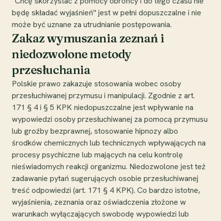
"Chcę skorzystać z pomocy obrońcy i do tego czasu nie
będę składać wyjaśnień" jest w pełni dopuszczalne i nie
może być uznane za utrudnianie postępowania.
Zakaz wymuszania zeznań i
niedozwolone metody
przesłuchania
Polskie prawo zakazuje stosowania wobec osoby
przesłuchiwanej przymusu i manipulacji. Zgodnie z art.
171 § 4 i § 5 KPK niedopuszczalne jest wpływanie na
wypowiedzi osoby przesłuchiwanej za pomocą przymusu
lub groźby bezprawnej, stosowanie hipnozy albo
środków chemicznych lub technicznych wpływających na
procesy psychiczne lub mających na celu kontrolę
nieświadomych reakcji organizmu. Niedozwolone jest też
zadawanie pytań sugerujących osobie przesłuchiwanej
treść odpowiedzi (art. 171 § 4 KPK). Co bardzo istotne,
wyjaśnienia, zeznania oraz oświadczenia złożone w
warunkach wyłączających swobodę wypowiedzi lub