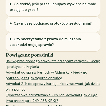
Co zrobić, jeśli przesłuchujący wywiera na mnie
presję lub grozi?
Czy muszę podpisać protokół przesłuchania?
Czy skorzystanie z prawa do milczenia
zaszkodzi mojej sprawie?
Powiązane poradniki
Jak wybrać dobrego adwokata od spraw karnych? Cechy
i praktyczne kryteria
Adwokat od spraw karnych w Gdańsku – kiedy go
potrzebujesz i jak wybrać obrońcę
Adwokat 24h do sprawy karnej - kiedy wezwać i jak działa
pilna pomoc
Tymczasowe aresztowanie - co robi adwokat i jak długo
trwa areszt (art. 249-263 KPK)?