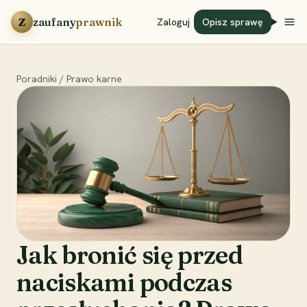
Przejdź do treści
Z
zaufany
prawnik
Zaloguj
Opisz sprawę
Poradniki
/
Prawo karne
Jak bronić się przed
naciskami podczas