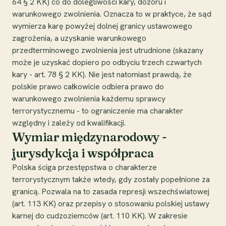
64 § 2 KK) co do dolegliwości kary, dozoru i
warunkowego zwolnienia. Oznacza to w praktyce, że sąd
wymierza karę powyżej dolnej granicy ustawowego
zagrożenia, a uzyskanie warunkowego
przedterminowego zwolnienia jest utrudnione (skazany
może je uzyskać dopiero po odbyciu trzech czwartych
kary - art. 78 § 2 KK). Nie jest natomiast prawdą, że
polskie prawo całkowicie odbiera prawo do
warunkowego zwolnienia każdemu sprawcy
terrorystycznemu - to ograniczenie ma charakter
względny i zależy od kwalifikacji.
Wymiar międzynarodowy -
jurysdykcja i współpraca
Polska ściga przestępstwa o charakterze
terrorystycznym także wtedy, gdy zostały popełnione za
granicą. Pozwala na to zasada represji wszechświatowej
(art. 113 KK) oraz przepisy o stosowaniu polskiej ustawy
karnej do cudzoziemców (art. 110 KK). W zakresie