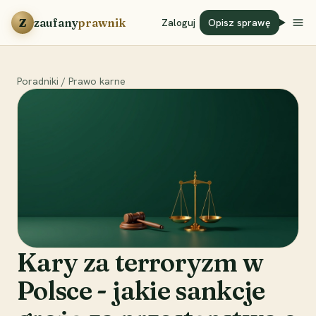
Przejdź do treści
Z
zaufany
prawnik
Zaloguj
Opisz sprawę
Poradniki
/
Prawo karne
Kary za terroryzm w
Polsce - jakie sankcje