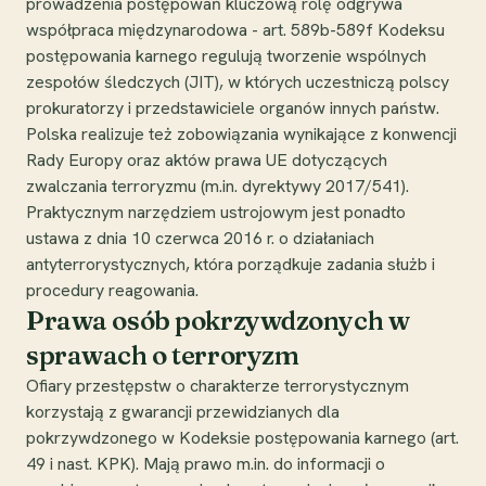
prowadzenia postępowań kluczową rolę odgrywa
współpraca międzynarodowa - art. 589b-589f Kodeksu
postępowania karnego regulują tworzenie wspólnych
zespołów śledczych (JIT), w których uczestniczą polscy
prokuratorzy i przedstawiciele organów innych państw.
Polska realizuje też zobowiązania wynikające z konwencji
Rady Europy oraz aktów prawa UE dotyczących
zwalczania terroryzmu (m.in. dyrektywy 2017/541).
Praktycznym narzędziem ustrojowym jest ponadto
ustawa z dnia 10 czerwca 2016 r. o działaniach
antyterrorystycznych, która porządkuje zadania służb i
procedury reagowania.
Prawa osób pokrzywdzonych w
sprawach o terroryzm
Ofiary przestępstw o charakterze terrorystycznym
korzystają z gwarancji przewidzianych dla
pokrzywdzonego w Kodeksie postępowania karnego (art.
49 i nast. KPK). Mają prawo m.in. do informacji o