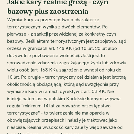
Jakie kary realnie grożą - czyn
bazowy plus zaostrzenia
Wymiar kary za przestępstwo o charakterze
terrorystycznym wynika z dwóch elementów. Po
pierwsze - z sankcji przewidzianej za konkretny czyn
bazowy. Jeśli aktem terrorystycznym jest zabójstwo, sąd
orzeka w granicach art. 148 KK (od 10 lat, 25 lat albo
dożywotnie pozbawienie wolności). Jeśli jest to
sprowadzenie zdarzenia zagrażającego życiu lub zdrowiu
wielu osób (art. 163 KK), zagrożenie wynosi od roku do
10 lat. Po drugie - terrorystyczny cel działania jest istotną
okolicznością obciążającą, którą sąd uwzględnia przy
wymiarze kary w ramach dyrektyw z art. 53 KK. Nie
istnieje natomiast w polskim Kodeksie karnym sztywna
reguła "minimum 14 lat za poważne przestępstwo
terrorystyczne" - to twierdzenie nie ma oparcia w
obowiązujących przepisach i należy je traktować jako
nieścisłe. Realna wysokość kary zależy więc zawsze od