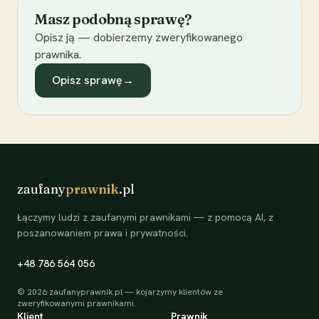
Masz podobną sprawę?
Opisz ją — dobierzemy zweryfikowanego
prawnika.
Opisz sprawę
→
zaufany
prawnik
.pl
Łączymy ludzi z zaufanymi prawnikami — z pomocą AI, z
poszanowaniem prawa i prywatności.
+48 786 564 056
©
2026
zaufanyprawnik.pl — kojarzymy klientów ze
zweryfikowanymi prawnikami.
Klient
Prawnik