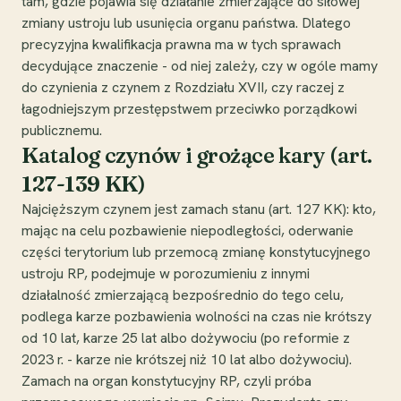
tam, gdzie pojawia się działanie zmierzające do siłowej
zmiany ustroju lub usunięcia organu państwa. Dlatego
precyzyjna kwalifikacja prawna ma w tych sprawach
decydujące znaczenie - od niej zależy, czy w ogóle mamy
do czynienia z czynem z Rozdziału XVII, czy raczej z
łagodniejszym przestępstwem przeciwko porządkowi
publicznemu.
Katalog czynów i grożące kary (art.
127-139 KK)
Najcięższym czynem jest zamach stanu (art. 127 KK): kto,
mając na celu pozbawienie niepodległości, oderwanie
części terytorium lub przemocą zmianę konstytucyjnego
ustroju RP, podejmuje w porozumieniu z innymi
działalność zmierzającą bezpośrednio do tego celu,
podlega karze pozbawienia wolności na czas nie krótszy
od 10 lat, karze 25 lat albo dożywociu (po reformie z
2023 r. - karze nie krótszej niż 10 lat albo dożywociu).
Zamach na organ konstytucyjny RP, czyli próba