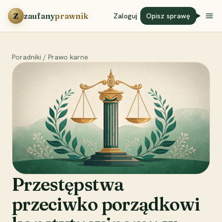
Przejdź do treści
Z
zaufany
prawnik
Zaloguj
Opisz sprawę
Poradniki
/
Prawo karne
Przestępstwa
przeciwko porządkowi