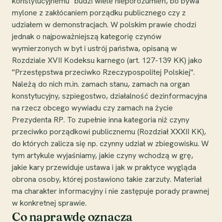
konstytucyjnemu" budzi wiele nieporozumień, bo bywa
mylone z zakłócaniem porządku publicznego czy z
udziałem w demonstracjach. W polskim prawie chodzi
jednak o najpoważniejszą kategorię czynów
wymierzonych w byt i ustrój państwa, opisaną w
Rozdziale XVII Kodeksu karnego (art. 127-139 KK) jako
"Przestępstwa przeciwko Rzeczypospolitej Polskiej".
Należą do nich m.in. zamach stanu, zamach na organ
konstytucyjny, szpiegostwo, działalność dezinformacyjna
na rzecz obcego wywiadu czy zamach na życie
Prezydenta RP. To zupełnie inna kategoria niż czyny
przeciwko porządkowi publicznemu (Rozdział XXXII KK),
do których zalicza się np. czynny udział w zbiegowisku. W
tym artykule wyjaśniamy, jakie czyny wchodzą w grę,
jakie kary przewiduje ustawa i jak w praktyce wygląda
obrona osoby, której postawiono takie zarzuty. Materiał
ma charakter informacyjny i nie zastępuje porady prawnej
w konkretnej sprawie.
Co naprawdę oznacza