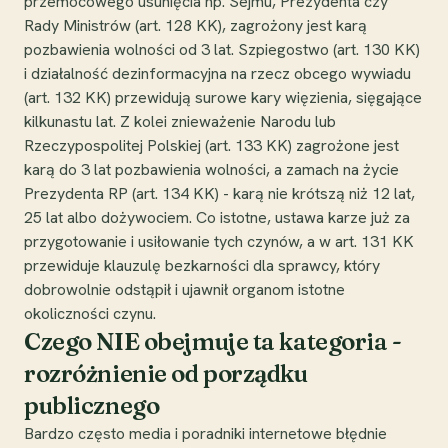
przemocowego usunięcia np. Sejmu, Prezydenta czy
Rady Ministrów (art. 128 KK), zagrożony jest karą
pozbawienia wolności od 3 lat. Szpiegostwo (art. 130 KK)
i działalność dezinformacyjna na rzecz obcego wywiadu
(art. 132 KK) przewidują surowe kary więzienia, sięgające
kilkunastu lat. Z kolei znieważenie Narodu lub
Rzeczypospolitej Polskiej (art. 133 KK) zagrożone jest
karą do 3 lat pozbawienia wolności, a zamach na życie
Prezydenta RP (art. 134 KK) - karą nie krótszą niż 12 lat,
25 lat albo dożywociem. Co istotne, ustawa karze już za
przygotowanie i usiłowanie tych czynów, a w art. 131 KK
przewiduje klauzulę bezkarności dla sprawcy, który
dobrowolnie odstąpił i ujawnił organom istotne
okoliczności czynu.
Czego NIE obejmuje ta kategoria -
rozróżnienie od porządku
publicznego
Bardzo często media i poradniki internetowe błędnie