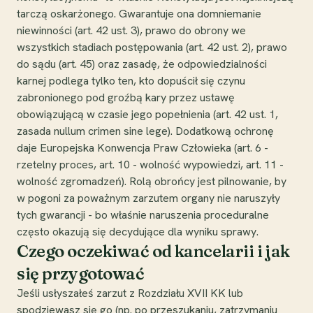
tarczą oskarżonego. Gwarantuje ona domniemanie
niewinności (art. 42 ust. 3), prawo do obrony we
wszystkich stadiach postępowania (art. 42 ust. 2), prawo
do sądu (art. 45) oraz zasadę, że odpowiedzialności
karnej podlega tylko ten, kto dopuścił się czynu
zabronionego pod groźbą kary przez ustawę
obowiązującą w czasie jego popełnienia (art. 42 ust. 1,
zasada nullum crimen sine lege). Dodatkową ochronę
daje Europejska Konwencja Praw Człowieka (art. 6 -
rzetelny proces, art. 10 - wolność wypowiedzi, art. 11 -
wolność zgromadzeń). Rolą obrońcy jest pilnowanie, by
w pogoni za poważnym zarzutem organy nie naruszyły
tych gwarancji - bo właśnie naruszenia proceduralne
często okazują się decydujące dla wyniku sprawy.
Czego oczekiwać od kancelarii i jak
się przygotować
Jeśli usłyszałeś zarzut z Rozdziału XVII KK lub
spodziewasz się go (np. po przeszukaniu, zatrzymaniu