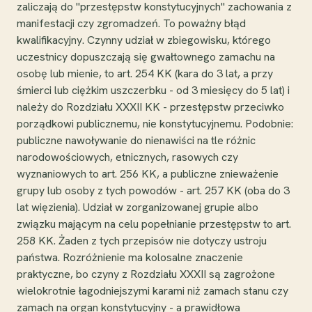
zaliczają do "przestępstw konstytucyjnych" zachowania z
manifestacji czy zgromadzeń. To poważny błąd
kwalifikacyjny. Czynny udział w zbiegowisku, którego
uczestnicy dopuszczają się gwałtownego zamachu na
osobę lub mienie, to art. 254 KK (kara do 3 lat, a przy
śmierci lub ciężkim uszczerbku - od 3 miesięcy do 5 lat) i
należy do Rozdziału XXXII KK - przestępstw przeciwko
porządkowi publicznemu, nie konstytucyjnemu. Podobnie:
publiczne nawoływanie do nienawiści na tle różnic
narodowościowych, etnicznych, rasowych czy
wyznaniowych to art. 256 KK, a publiczne znieważenie
grupy lub osoby z tych powodów - art. 257 KK (oba do 3
lat więzienia). Udział w zorganizowanej grupie albo
związku mającym na celu popełnianie przestępstw to art.
258 KK. Żaden z tych przepisów nie dotyczy ustroju
państwa. Rozróżnienie ma kolosalne znaczenie
praktyczne, bo czyny z Rozdziału XXXII są zagrożone
wielokrotnie łagodniejszymi karami niż zamach stanu czy
zamach na organ konstytucyjny - a prawidłowa