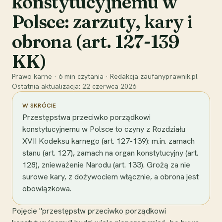
konstytucyjnemu w
Polsce: zarzuty, kary i
obrona (art. 127-139
KK)
Prawo karne
·
6
min czytania
·
Redakcja zaufanyprawnik.pl
Ostatnia aktualizacja:
22 czerwca 2026
W SKRÓCIE
Przestępstwa przeciwko porządkowi
konstytucyjnemu w Polsce to czyny z Rozdziału
XVII Kodeksu karnego (art. 127-139): m.in. zamach
stanu (art. 127), zamach na organ konstytucyjny (art.
128), znieważenie Narodu (art. 133). Grożą za nie
surowe kary, z dożywociem włącznie, a obrona jest
obowiązkowa.
Pojęcie "przestępstw przeciwko porządkowi