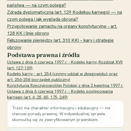
państwa — na czym polega?
Zdrada dyplomatyczna (art. 129 Kodeksu karnego) — na
czym polega i jak wygląda obrona?
Przygotowanie zamachu na organy konstytucyjne - art.
128 KK i linie obrony
Fałszowanie pieniędzy (art. 310 KK) – kary i strategie
obrony
Podstawa prawna i źródła
Ustawa z dnia 6 czerwca 1997 r. - Kodeks karny, Rozdział XVII
(art. 127-139)
Kodeks karny - art. 254 (czynny udział w zbiegowisku) oraz
art. 256-258 (porządek publiczny)
Konstytucja Rzeczypospolitej Polskiej z dnia 2 kwietnia 1997 r.
Ustawa z dnia 6 czerwca 1997 r. - Kodeks postępowania
karnego (art. 6, 25, 80, 175, 249)
Treść ma charakter informacyjny i edukacyjny — nie
stanowi porady prawnej. W indywidualnej sprawie
skonsultuj się ze zweryfikowanym prawnikiem.