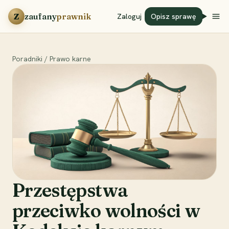
Przejdź do treści
Z
zaufany
prawnik
Zaloguj
Opisz sprawę
Poradniki
/
Prawo karne
Przestępstwa
przeciwko wolności w