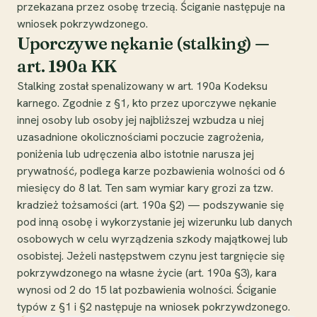
przekazana przez osobę trzecią. Ściganie następuje na
wniosek pokrzywdzonego.
Uporczywe nękanie (stalking) —
art. 190a KK
Stalking został spenalizowany w art. 190a Kodeksu
karnego. Zgodnie z §1, kto przez uporczywe nękanie
innej osoby lub osoby jej najbliższej wzbudza u niej
uzasadnione okolicznościami poczucie zagrożenia,
poniżenia lub udręczenia albo istotnie narusza jej
prywatność, podlega karze pozbawienia wolności od 6
miesięcy do 8 lat. Ten sam wymiar kary grozi za tzw.
kradzież tożsamości (art. 190a §2) — podszywanie się
pod inną osobę i wykorzystanie jej wizerunku lub danych
osobowych w celu wyrządzenia szkody majątkowej lub
osobistej. Jeżeli następstwem czynu jest targnięcie się
pokrzywdzonego na własne życie (art. 190a §3), kara
wynosi od 2 do 15 lat pozbawienia wolności. Ściganie
typów z §1 i §2 następuje na wniosek pokrzywdzonego.