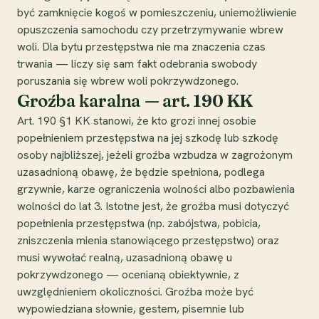
być zamknięcie kogoś w pomieszczeniu, uniemożliwienie
opuszczenia samochodu czy przetrzymywanie wbrew
woli. Dla bytu przestępstwa nie ma znaczenia czas
trwania — liczy się sam fakt odebrania swobody
poruszania się wbrew woli pokrzywdzonego.
Groźba karalna — art. 190 KK
Art. 190 §1 KK stanowi, że kto grozi innej osobie
popełnieniem przestępstwa na jej szkodę lub szkodę
osoby najbliższej, jeżeli groźba wzbudza w zagrożonym
uzasadnioną obawę, że będzie spełniona, podlega
grzywnie, karze ograniczenia wolności albo pozbawienia
wolności do lat 3. Istotne jest, że groźba musi dotyczyć
popełnienia przestępstwa (np. zabójstwa, pobicia,
zniszczenia mienia stanowiącego przestępstwo) oraz
musi wywołać realną, uzasadnioną obawę u
pokrzywdzonego — ocenianą obiektywnie, z
uwzględnieniem okoliczności. Groźba może być
wypowiedziana słownie, gestem, pisemnie lub