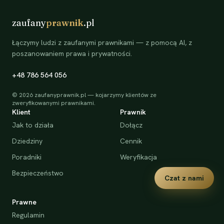
zaufany
prawnik
.pl
Łączymy ludzi z zaufanymi prawnikami — z pomocą AI, z
poszanowaniem prawa i prywatności.
+48 786 564 056
©
2026
zaufanyprawnik.pl — kojarzymy klientów ze
zweryfikowanymi prawnikami.
Klient
Prawnik
Jak to działa
Dołącz
Dziedziny
Cennik
Poradniki
Weryfikacja
Bezpieczeństwo
Czat z nami
Prawne
Regulamin