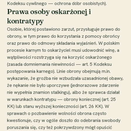
Kodeksu cywilnego — ochrona dóbr osobistych).
Prawa osoby oskarżonej i
kontratypy
Osobie, której postawiono zarzut, przysługuje prawo do
obrony, w tym prawo do korzystania z pomocy obrońcy
oraz prawo do odmowy składania wyjaśnień. W polskim
procesie karnym to oskarżyciel musi udowodnić winę, a
wątpliwości rozstrzyga się na korzyść oskarżonego
(zasada domniemania niewinności — art. 5 Kodeksu
postępowania karnego). Linie obrony obejmują m.in.
wykazanie, że groźba nie wzbudzała uzasadnionej obawy,
że nękanie nie było uporczywe (jednorazowe zdarzenie
nie wypełnia znamion stalkingu), albo że sprawca działał
w warunkach kontratypu — obrony koniecznej (art. 25
KK) lub stanu wyższej konieczności (art. 26 KK). W
sprawach o pozbawienie wolności obrona często
kwestionuje, czy w ogóle doszło do odebrania swobody
poruszania się, czy też pokrzywdzony mógł opuścić