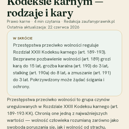
Kodeksie karnym —
rodzaje i kary
Prawo karne
·
4
min czytania
·
Redakcja zaufanyprawnik.pl
Ostatnia aktualizacja:
22 czerwca 2026
W SKRÓCIE
Przestępstwa przeciwko wolności reguluje
Rozdział XXIII Kodeksu karnego (art. 189-193).
Bezprawne pozbawienie wolności (art. 189) grozi
karą do 15 lat, groźba karalna (art. 190) do 3 lat,
stalking (art. 190a) do 8 lat, a zmuszanie (art. 191)
do 3 lat. Pokrzywdzony może żądać ścigania i
ochrony.
Przestępstwa przeciwko wolności to grupa czynów
uregulowanych w Rozdziale XXIII Kodeksu karnego (art.
189-193 KK). Chronią one jedną z najważniejszych
wartości — wolność człowieka rozumianą zarówno jako
swoboda poruszania się, jak i wolność od strachu,