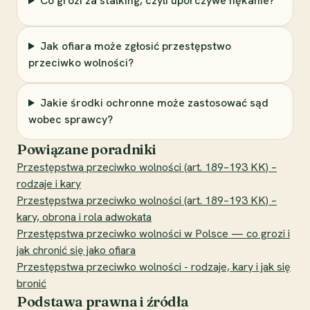
Co grozi za stalking, czyli uporczywe nękanie?
Jak ofiara może zgłosić przestępstwo
przeciwko wolności?
Jakie środki ochronne może zastosować sąd
wobec sprawcy?
Powiązane poradniki
Przestępstwa przeciwko wolności (art. 189–193 KK) –
rodzaje i kary
Przestępstwa przeciwko wolności (art. 189–193 KK) –
kary, obrona i rola adwokata
Przestępstwa przeciwko wolności w Polsce — co grozi i
jak chronić się jako ofiara
Przestępstwa przeciwko wolności - rodzaje, kary i jak się
bronić
Podstawa prawna i źródła