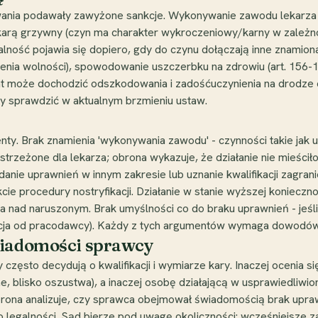
owania podawały zawyżone sankcje. Wykonywanie zawodu lekarza
rą grzywny (czyn ma charakter wykroczeniowy/karny w zależnośc
ność pojawia się dopiero, gdy do czynu dołączają inne znamiona
enia wolności), spowodowanie uszczerbku na zdrowiu (art. 156-157 k
nt może dochodzić odszkodowania i zadośćuczynienia na drodze cy
ży sprawdzić w aktualnym brzmieniu ustaw.
ty. Brak znamienia 'wykonywania zawodu' - czynności takie jak 
rzeżone dla lekarza; obrona wykazuje, że działanie nie mieściło
nie uprawnień w innym zakresie lub uznanie kwalifikacji zagranic
 procedury nostryfikacji. Działanie w stanie wyższej koniecznośc
 nad naruszonym. Brak umyślności co do braku uprawnień - jeśli
macja od pracodawcy). Każdy z tych argumentów wymaga dowodów, 
wiadomości sprawcy
ęsto decydują o kwalifikacji i wymiarze kary. Inaczej ocenia si
ne, blisko oszustwa), a inaczej osobę działającą w usprawiedliwi
 Obrona analizuje, czy sprawca obejmował świadomością brak upraw
 legalności. Sąd bierze pod uwagę okoliczności: wcześniejsze 