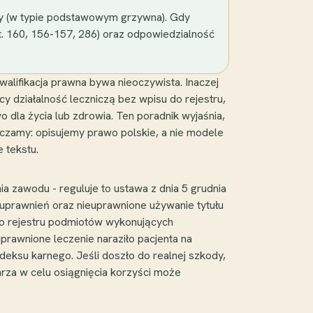
ty (w typie podstawowym grzywna). Gdy
. 160, 156-157, 286) oraz odpowiedzialność
lifikacja prawna bywa nieoczywista. Inaczej
 działalność leczniczą bez wpisu do rejestru,
o dla życia lub zdrowia. Ten poradnik wyjaśnia,
naczamy: opisujemy prawo polskie, a nie modele
 tekstu.
 zawodu - reguluje to ustawa z dnia 5 grudnia
z uprawnień oraz nieuprawnione używanie tytułu
ego rejestru podmiotów wykonujących
euprawnione leczenie naraziło pacjenta na
eksu karnego. Jeśli doszło do realnej szkody,
arza w celu osiągnięcia korzyści może