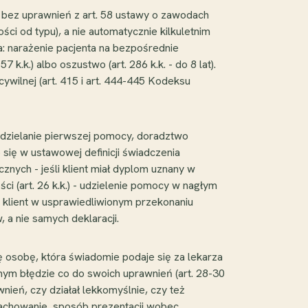
 bez uprawnień z art. 58 ustawy o zawodach
i od typu), a nie automatycznie kilkuletnim
: narażenie pacjenta na bezpośrednie
.k.) albo oszustwo (art. 286 k.k. - do 8 lat).
wilnej (art. 415 i art. 444-445 Kodeksu
udzielanie pierwszej pomocy, doradztwo
 się w ustawowej definicji świadczenia
znych - jeśli klient miał dyplom uznany w
i (art. 26 k.k.) - udzielenie pomocy w nagłym
 klient w usprawiedliwionym przekonaniu
a nie samych deklaracji.
ę osobę, która świadomie podaje się za lekarza
onym błędzie co do swoich uprawnień (art. 28-30
nień, czy działał lekkomyślnie, czy też
zachowanie, sposób prezentacji wobec