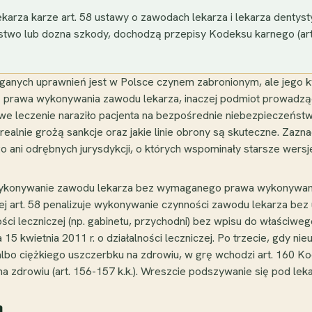
arza karze art. 58 ustawy o zawodach lekarza i lekarza dentys
ństwo lub dozna szkody, dochodzą przepisy Kodeksu karnego (art
nych uprawnień jest w Polsce czynem zabronionym, ale jego kwa
ez prawa wykonywania zawodu lekarza, inaczej podmiot prowadzący
łowe leczenie naraziło pacjenta na bezpośrednie niebezpieczeństw
e realnie grożą sankcje oraz jakie linie obrony są skuteczne. Zaz
 ani odrębnych jurysdykcji, o których wspominały starsze wersje
, wykonywanie zawodu lekarza bez wymaganego prawa wykonywania
 jej art. 58 penalizuje wykonywanie czynności zawodu lekarza be
ci leczniczej (np. gabinetu, przychodni) bez wpisu do właściw
a 15 kwietnia 2011 r. o działalności leczniczej. Po trzecie, gdy ni
lbo ciężkiego uszczerbku na zdrowiu, w grę wchodzi art. 160 Kod
a zdrowiu (art. 156-157 k.k.). Wreszcie podszywanie się pod lek
ą