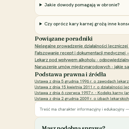
Jakie dowody pomagają w obronie?
Czy oprócz kary karnej grożą inne kon
Powiązane poradniki
Nielegalne prowadzenie działalności leczniczej -
Fałszowanie recept i dokumentacji medycznej —
Lekarz pod wpływem alkoholu - odpowiedzialno
Naruszenie umów międzynarodowych - jakie są
Podstawa prawna i źródła
Ustawa z dnia 5 grudnia 1996 r. o zawodach lekarza 
Ustawa z dnia 15 kwietnia 2011 r. o działalności lec
Ustawa z dnia 6 czerwca 1997 r. - Kodeks karny (art
Ustawa z dnia 2 grudnia 2009 r. o izbach lekarsk
Treść ma charakter informacyjny i edukacyjny —
Masz podobną sprawę?