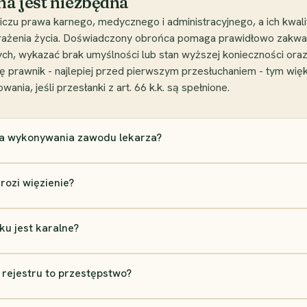
na jest niezbędna
czu prawa karnego, medycznego i administracyjnego, a ich kwal
żenia życia. Doświadczony obrońca pomaga prawidłowo zakwali
ych, wykazać brak umyślności lub stan wyższej konieczności or
 prawnik - najlepiej przed pierwszym przesłuchaniem - tym wię
a, jeśli przesłanki z art. 66 k.k. są spełnione.
awa wykonywania zawodu lekarza?
rozi więzienie?
u jest karalne?
rejestru to przestępstwo?