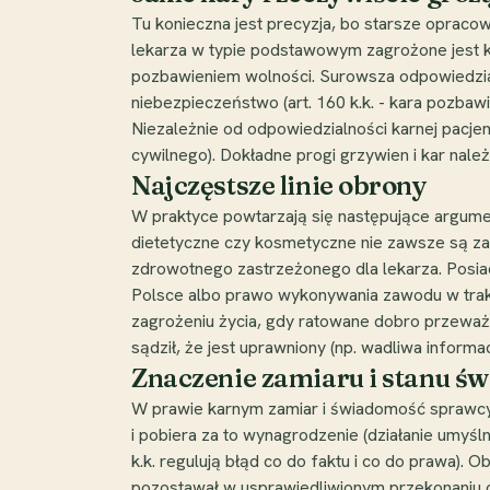
Tu konieczna jest precyzja, bo starsze oprac
lekarza w typie podstawowym zagrożone jest ka
pozbawieniem wolności. Surowsza odpowiedzial
niebezpieczeństwo (art. 160 k.k. - kara pozbawi
Niezależnie od odpowiedzialności karnej pacje
cywilnego). Dokładne progi grzywien i kar nale
Najczęstsze linie obrony
W praktyce powtarzają się następujące argumen
dietetyczne czy kosmetyczne nie zawsze są zast
zdrowotnego zastrzeżonego dla lekarza. Posiada
Polsce albo prawo wykonywania zawodu w trakcie
zagrożeniu życia, gdy ratowane dobro przeważa
sądził, że jest uprawniony (np. wadliwa infor
Znaczenie zamiaru i stanu ś
W prawie karnym zamiar i świadomość sprawcy cz
i pobiera za to wynagrodzenie (działanie umyśl
k.k. regulują błąd co do faktu i co do prawa).
pozostawał w usprawiedliwionym przekonaniu o