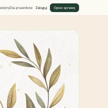
edziny
Dla prawników
Zaloguj
Opisz sprawę