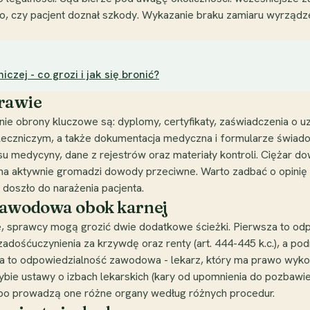
o, czy pacjent doznał szkody. Wykazanie braku zamiaru wyrządz
czej - co grozi i jak się bronić?
rawie
e obrony kluczowe są: dyplomy, certyfikaty, zaświadczenia o uzna
czniczym, a także dokumentacja medyczna i formularze świadome
esu medycyny, dane z rejestrów oraz materiały kontroli. Ciężar 
brona aktywnie gromadzi dowody przeciwne. Warto zadbać o opinię 
 doszło do narażenia pacjenta.
zawodowa obok karnej
ie, sprawcy mogą grozić dwie dodatkowe ścieżki. Pierwsza to od
zadośćuczynienia za krzywdę oraz renty (art. 444-445 k.c.), a po
 to odpowiedzialność zawodowa - lekarz, który ma prawo wykon
ie ustawy o izbach lekarskich (kary od upomnienia do pozbawi
 bo prowadzą one różne organy według różnych procedur.