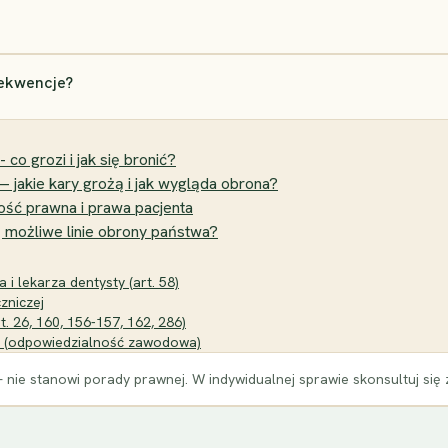
sekwencje?
 co grozi i jak się bronić?
 jakie kary grożą i jak wygląda obrona?
ść prawna i prawa pacjenta
 możliwe linie obrony państwa?
i lekarza dentysty (art. 58)
zniczej
. 26, 160, 156-157, 162, 286)
ich (odpowiedzialność zawodowa)
 nie stanowi porady prawnej. W indywidualnej sprawie skonsultuj się