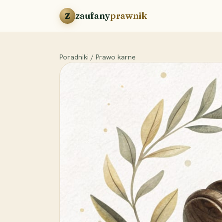
Przejdź do treści
zaufany
prawnik
Z
Poradniki
/
Prawo karne