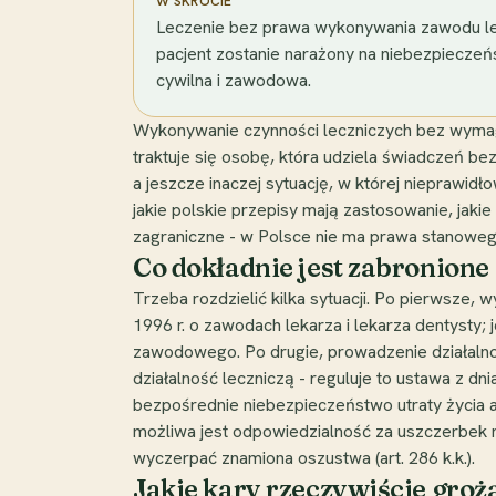
W SKRÓCIE
Leczenie bez prawa wykonywania zawodu lek
pacjent zostanie narażony na niebezpiecze
cywilna i zawodowa.
Wykonywanie czynności leczniczych bez wymaga
traktuje się osobę, która udziela świadczeń b
a jeszcze inaczej sytuację, w której nieprawid
jakie polskie przepisy mają zastosowanie, jaki
zagraniczne - w Polsce nie ma prawa stanowego
Co dokładnie jest zabronione
Trzeba rozdzielić kilka sytuacji. Po pierwsze
1996 r. o zawodach lekarza i lekarza dentysty;
zawodowego. Po drugie, prowadzenie działalnoś
działalność leczniczą - reguluje to ustawa z dni
bezpośrednie niebezpieczeństwo utraty życia a
możliwa jest odpowiedzialność za uszczerbek n
wyczerpać znamiona oszustwa (art. 286 k.k.).
Jakie kary rzeczywiście groż