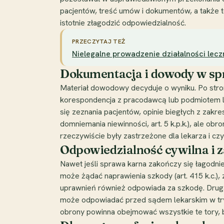
pacjentów, treść umów i dokumentów, a także t
istotnie złagodzić odpowiedzialność.
PRZECZYTAJ TEŻ
Nielegalne prowadzenie działalności leczni
Dokumentacja i dowody w sp
Materiał dowodowy decyduje o wyniku. Po stroni
korespondencja z pracodawcą lub podmiotem le
się zeznania pacjentów, opinie biegłych z zakr
domniemania niewinności, art. 5 k.p.k.), ale o
rzeczywiście były zastrzeżone dla lekarza i czy
Odpowiedzialność cywilna i 
Nawet jeśli sprawa karna zakończy się łagodn
może żądać naprawienia szkody (art. 415 k.c.), 
uprawnień również odpowiada za szkodę. Druga
może odpowiadać przed sądem lekarskim w tryb
obrony powinna obejmować wszystkie te tory,