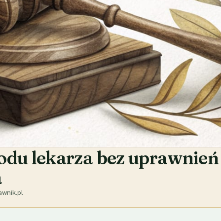
 lekarza bez uprawnień - 
a
wnik.pl