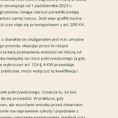
 obowiązuje od 1 października 2023 r.;
grodzenia. Uwaga: starsze poradniki podają
rtość samej rzeczy. Jeśli więc graffiti można
zł czyn staje się przestępstwem z art. 288 KK.
o charakterze chuligańskim jest m.in. umyślne
hego powodu, okazując przez to rażące
erza karę pozbawienia wolności nie niższą od
rzeka nawiązkę na rzecz pokrzywdzonego (a gdy
ie wykroczeń art. 124 § 4 KW przewiduje
publicznie, może wyłączyć tę kwalifikację i
wniosek pokrzywdzonego. Oznacza to, że bez
 da się prowadzić. W praktyce, gdy
nowo, ale wycofanie wniosku przed otwarciem
nie ma naprawienie szkody i pojednanie z
nkowego umorzenia postępowania, mediacji oraz