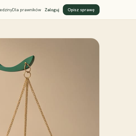
edziny
Dla prawników
Zaloguj
Opisz sprawę