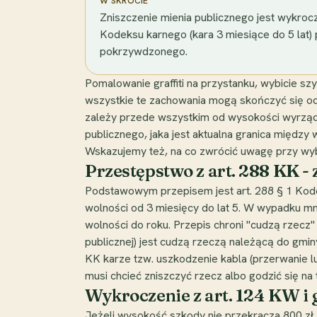
W SKRÓCIE
Zniszczenie mienia publicznego jest wykroc
Kodeksu karnego (kara 3 miesiące do 5 lat) 
pokrzywdzonego.
Pomalowanie graffiti na przystanku, wybicie s
wszystkie te zachowania mogą skończyć się od
zależy przede wszystkim od wysokości wyrządzo
publicznego, jaka jest aktualna granica między
Wskazujemy też, na co zwrócić uwagę przy wy
Przestępstwo z art. 288 KK - 
Podstawowym przepisem jest art. 288 § 1 Kodek
wolności od 3 miesięcy do lat 5. W wypadku mn
wolności do roku. Przepis chroni "cudzą rzecz" -
publicznej) jest cudzą rzeczą należącą do gmin
KK karze tzw. uszkodzenie kabla (przerwanie lu
musi chcieć zniszczyć rzecz albo godzić się na 
Wykroczenie z art. 124 KW i 
Jeżeli wysokość szkody nie przekracza 800 zł