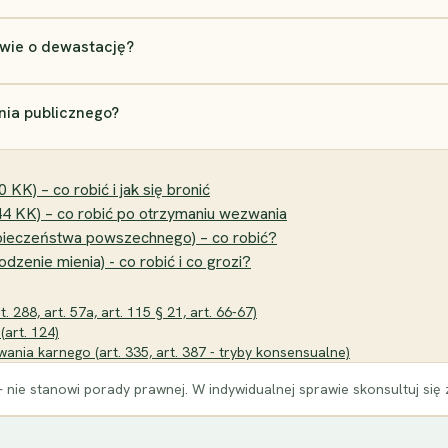
wie o dewastację?
nia publicznego?
KK) – co robić i jak się bronić
44 KK) – co robić po otrzymaniu wezwania
pieczeństwa powszechnego) – co robić?
dzenie mienia) - co robić i co grozi?
 288, art. 57a, art. 115 § 21, art. 66-67)
art. 124)
ania karnego (art. 335, art. 387 - tryby konsensualne)
 nie stanowi porady prawnej. W indywidualnej sprawie skonsultuj się