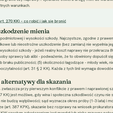
tnych warunkach.
 270 KK) – co robić i jak się bronić
szkodzenie mienia
podmiotowej i wysokości szkody. Najczęstsze, zgodne z prawem li
dkowe lub nieostrożne uszkodzenie (bez zamiaru) nie wypełnia j
ysokości szkody - jeżeli realny koszt naprawy nie przekracza 80
soby sprawcy lub alibi - podważenie, że to obwiniony dopuścił si
b braku publiczności; (5) okoliczności łagodzące - młody wiek, n
poczytalności (art. 31 § 2 KK). Każda z tych linii wymaga dowodó
alternatywy dla skazania
zwłaszcza przy pierwszym konflikcie z prawem i naprawionej szk
KK) jest możliwe, gdy wina i społeczna szkodliwość czynu nie s
 nie budzą wątpliwości; sąd wyznacza okres próby (1-3 lata) i 
rze (art. 387 KPK), skazanie bez rozprawy na wniosek prokurato
4 KW częstym zakończeniem jest mandat lub niska grzywna połą