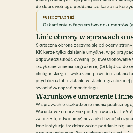
do dobrowolnego poddania się karze na korzys
PRZECZYTAJ TEŻ
Oskarżenie o fałszerstwo dokumentów (art.
Linie obrony w sprawach o u
Skuteczna obrona zaczyna się od oceny strony 
KK karze tylko działanie umyślne, więc przypa
odpowiedzialność cywilną; (2) kwestionowanie w
radykalnie zmienia zagrożenie; (3) błąd co do o
chuligańskiego - wykazanie powodu działania lu
psychiczna lub działanie w stanie ograniczonej 
świadków, nagrań monitoringu.
Warunkowe umorzenie i inne 
W sprawach o uszkodzenie mienia publicznego, 
Warunkowe umorzenie postępowania (art. 66-67 
za przestępstwo umyślne, a okoliczności czynu
Inne instytucje to: dobrowolne poddanie się ka
a pokrzywdzonym. Przy wykroczeniu z art. 12