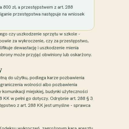
 800 zł, a przestępstwem z art. 288
ściganie przestępstwa następuje na wniosek
wego czy uszkodzenie sprzętu w szkole -
powie za wykroczenie, czy za przestępstwo,
fikuje dewastację i uszkodzenie mienia
e obrony może przyjąć obwiniony lub oskarżony.
y
atną do użytku, podlega karze pozbawienia
ograniczenia wolności albo pozbawienia
y komunikacji miejskiej, budynki użyteczności
8 KK w pełni go dotyczy. Odrębnie art. 288 § 3
stępstwo z art. 288 KK jest umyślne - sprawca
1 Kodeksu wykroczeń, zagrożonym karą aresztu,