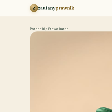
Przejdź do treści
zaufany
prawnik
Z
Poradniki
/
Prawo karne