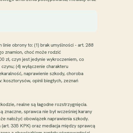
nie obrony to: (1) brak umyślności - art. 288
ego znamion, choć może rodzić
0 zł, czyn jest jedynie wykroczeniem, co
ę czynu; (4) wyłączenie charakteru
iekaralność, naprawienie szkody, choroba
w: kosztorysów, opinii biegłych, zeznań
odzie, realne są łagodne rozstrzygnięcia.
ą znaczne, sprawca nie był wcześniej karany
może nałożyć obowiązek naprawienia szkody.
ra (art. 335 KPK) oraz mediacja między sprawcą
czona z obowiązkiem zapłaty równowartości