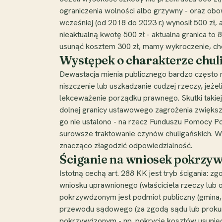
ograniczenia wolności albo grzywny - oraz obo
wcześniej (od 2018 do 2023 r.) wynosił 500 zł
nieaktualną kwotę 500 zł - aktualna granica to 
usunąć kosztem 300 zł, mamy wykroczenie, choć 
Występek o charakterze chuli
Dewastacja mienia publicznego bardzo często m
niszczenie lub uszkadzanie cudzej rzeczy, jeże
lekceważenie porządku prawnego. Skutki takiej
dolnej granicy ustawowego zagrożenia zwiększo
go nie ustalono - na rzecz Funduszu Pomocy P
surowsze traktowanie czynów chuligańskich. Wyk
znacząco złagodzić odpowiedzialność.
Ściganie na wniosek pokrzyw
Istotną cechą art. 288 KK jest tryb ścigania: 
wniosku uprawnionego (właściciela rzeczy lub 
pokrzywdzonym jest podmiot publiczny (gmina,
przewodu sądowego (za zgodą sądu lub prokur
pokrzywdzonym - np. pokrycie kosztów usunięci