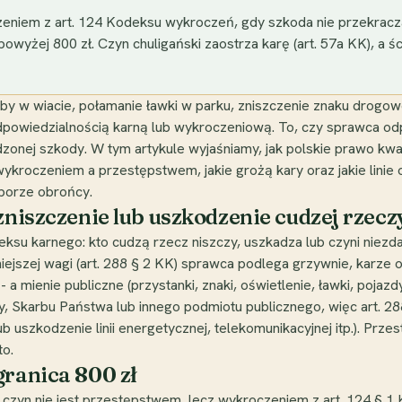
zeniem z art. 124 Kodeksu wykroczeń, gdy szkoda nie przekracza
powyżej 800 zł. Czyn chuligański zaostrza karę (art. 57a KK), a 
zyby w wiacie, połamanie ławki w parku, zniszczenie znaku drogo
powiedzialnością karną lub wykroczeniową. To, czy sprawca od
nej szkody. W tym artykule wyjaśniamy, jak polskie prawo kwali
 wykroczeniem a przestępstwem, jakie grożą kary oraz jakie lini
borze obrońcy.
zniszczenie lub uszkodzenie cudzej rzecz
su karnego: kto cudzą rzecz niszczy, uszkadza lub czyni niezd
iejszej wagi (art. 288 § 2 KK) sprawca podlega grzywnie, karze 
 a mienie publiczne (przystanki, znaki, oświetlenie, ławki, pojazd
y, Skarbu Państwa lub innego podmiotu publicznego, więc art. 28
b uszkodzenie linii energetycznej, telekomunikacyjnej itp.). Prze
to.
granica 800 zł
, czyn nie jest przestępstwem, lecz wykroczeniem z art. 124 § 