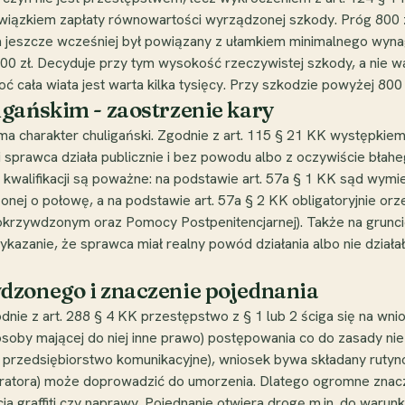
wiązkiem zapłaty równowartości wyrządzonej szkody. Próg 800 zł
, a jeszcze wcześniej był powiązany z ułamkiem minimalnego wyna
800 zł. Decyduje przy tym wysokość rzeczywistej szkody, a nie wa
cała wiata jest warta kilka tysięcy. Przy szkodzie powyżej 800 
gańskim - zaostrzenie kary
a charakter chuligański. Zgodnie z art. 115 § 21 KK występkiem 
li sprawca działa publicznie i bez powodu albo z oczywiście bła
 kwalifikacji są poważne: na podstawie art. 57a § 1 KK sąd wymi
nej o połowę, a na podstawie art. 57a § 2 KK obligatoryjnie o
okrzywdzonym oraz Pomocy Postpenitencjarnej). Także na grunc
azanie, że sprawca miał realny powód działania albo nie działał 
dzonego i znaczenie pojednania
zgodnie z art. 288 § 4 KK przestępstwo z § 1 lub 2 ściga się na 
osoby mającej do niej inne prawo) postępowania co do zasady nie
 przedsiębiorstwo komunikacyjne), wniosek bywa składany ruty
atora) może doprowadzić do umorzenia. Dlatego ogromne znacze
a graffiti czy naprawy. Pojednanie otwiera drogę m.in. do waru