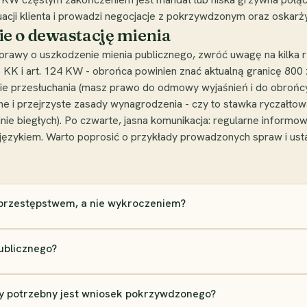
acji klienta i prowadzi negocjacje z pokrzywdzonym oraz oskarż
e o dewastację mienia
rawy o uszkodzenie mienia publicznego, zwróć uwagę na kilka 
 KK i art. 124 KW - obrońca powinien znać aktualną granicę 800
apie przesłuchania (masz prawo do odmowy wyjaśnień i do obrońcy
ne i przejrzyste zasady wynagrodzenia - czy to stawka ryczałtow
nie biegłych). Po czwarte, jasna komunikacja: regularne informo
językiem. Warto poprosić o przykłady prowadzonych spraw i usta
t przestępstwem, a nie wykroczeniem?
ublicznego?
zy potrzebny jest wniosek pokrzywdzonego?