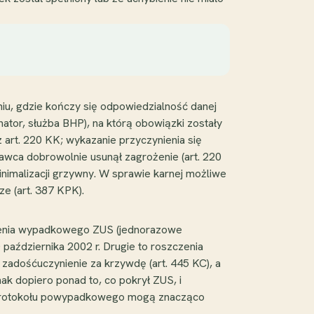
niu, gdzie kończy się odpowiedzialność danej
ator, służba BHP), na którą obowiązki zostały
rt. 220 KK; wykazanie przyczynienia się
wca dobrowolnie usunął zagrożenie (art. 220
imalizacji grzywny. W sprawie karnej możliwe
ze (art. 387 KPK).
czenia wypadkowego ZUS (jednorazowe
października 2002 r. Drugie to roszczenia
zadośćuczynienie za krzywdę (art. 445 KC), a
nak dopiero ponad to, co pokrył ZUS, i
a protokołu powypadkowego mogą znacząco