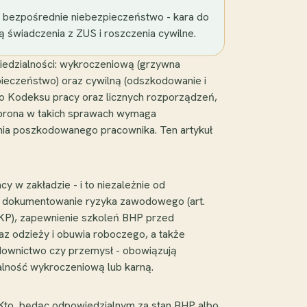
na bezpośrednie niebezpieczeństwo - kara do
ą świadczenia z ZUS i roszczenia cywilne.
iedzialności: wykroczeniową (grzywna
pieczeństwo) oraz cywilną (odszkodowanie i
o Kodeksu pracy oraz licznych rozporządzeń,
Obrona w takich sprawach wymaga
zenia poszkodowanego pracownika. Ten artykuł
 w zakładzie - i to niezależnie od
 dokumentowanie ryzyka zawodowego (art.
9 KP), zapewnienie szkoleń BHP przed
az odzieży i obuwia roboczego, a także
downictwo czy przemysł - obowiązują
lność wykroczeniową lub karną.
 Kto, będąc odpowiedzialnym za stan BHP albo