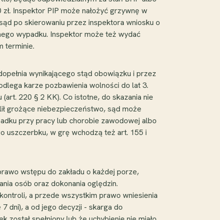
0 zł. Inspektor PIP może nałożyć grzywnę w
 sąd po skierowaniu przez inspektora wniosku o
adnego wypadku. Inspektor może też wydać
 terminie.
 dopełnia wynikającego stąd obowiązku i przez
odlega karze pozbawienia wolności do lat 3.
(art. 220 § 2 KK). Co istotne, do skazania nie
ylił grożące niebezpieczeństwo, sąd może
padku przy pracy lub chorobie zawodowej albo
o uszczerbku, w grę wchodzą też art. 155 i
prawo wstępu do zakładu o każdej porze,
ania osób oraz dokonania oględzin.
kontroli, a przede wszystkim prawo wniesienia
 dni), a od jego decyzji - skarga do
 został spełniony lub że uchybienie nie miało