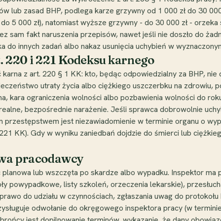
sów lub zasad BHP, podlega karze grzywny od 1 000 zł do 30 00
 do 5 000 zł), natomiast wyższe grzywny - do 30 000 zł - orzeka
zez sam fakt naruszenia przepisów, nawet jeśli nie doszło do ż
ka do innych zadań albo nakaz usunięcia uchybień w wyznaczonym
. 220 i 221 Kodeksu karnego
 karna z art. 220 § 1 KK: kto, będąc odpowiedzialny za BHP, nie
eczeństwo utraty życia albo ciężkiego uszczerbku na zdrowiu, p
a, kara ograniczenia wolności albo pozbawienia wolności do roku 
realne, bezpośrednie narażenie. Jeśli sprawca dobrowolnie uch
nym przestępstwem jest niezawiadomienie w terminie organu o wy
221 KK). Gdy w wyniku zaniedbań dojdzie do śmierci lub ciężkieg
rawa pracodawcy
 planowa lub wszczęta po skardze albo wypadku. Inspektor ma 
y powypadkowe, listy szkoleń, orzeczenia lekarskie), przesłuch
rawo do udziału w czynnościach, zgłaszania uwag do protokołu 
sługuje odwołanie do okręgowego inspektora pracy (w terminie 7
rońcy jest dopilnowanie terminów, wykazanie, że dany obowiązek