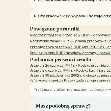
Czy pracownik po wypadku dostaje ods
Powiązane poradniki
Nieprzestrzeganie przepisów BHP – odpowiedz
Naruszenie zasad BHP — prawa pracownika i 
Przestępstwa przeciwko BHP (art. 220 KK) - 
Brak szkolenia BHP i środków ochrony - prawa
Podstawa prawna i źródła
Ustawa z 26 czerwca 1974 r. - Kodeks pracy (dział X,
Ustawa z 6 czerwca 1997 r. - Kodeks karny (art. 22
Ustawa z 30 października 2002 r. o ubezpieczeni
Państwowa Inspekcja Pracy - zadania i uprawnienia
Treść ma charakter informacyjny i edukacyjny —
Masz podobną sprawę?