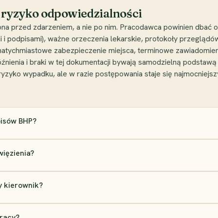
ć ryzyko odpowiedzialności
na przed zdarzeniem, a nie po nim. Pracodawca powinien dbać o
 i podpisami), ważne orzeczenia lekarskie, protokoły przeglą
 natychmiastowe zabezpieczenie miejsca, terminowe zawiadomie
ienia i braki w tej dokumentacji bywają samodzielną podstawą 
ryzyko wypadku, ale w razie postępowania staje się najmocnie
pisów BHP?
więzienia?
y kierownik?
pracy?