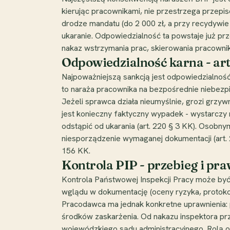
kierując pracownikami, nie przestrzega przepi
drodze mandatu (do 2 000 zł, a przy recydywie
ukaranie. Odpowiedzialność ta powstaje już pr
nakaz wstrzymania prac, skierowania pracowni
Odpowiedzialność karna - art
Najpoważniejszą sankcją jest odpowiedzialność
to naraża pracownika na bezpośrednie niebezpi
Jeżeli sprawca działa nieumyślnie, grozi grzywn
jest konieczny faktyczny wypadek - wystarczy 
odstąpić od ukarania (art. 220 § 3 KK). Osob
niesporządzenie wymaganej dokumentacji (art. 
156 KK.
Kontrola PIP - przebieg i p
Kontrola Państwowej Inspekcji Pracy może być
wglądu w dokumentację (oceny ryzyka, protokoł
Pracodawca ma jednak konkretne uprawnienia: p
środków zaskarżenia. Od nakazu inspektora przy
wojewódzkiego sądu administracyjnego. Rolą ob