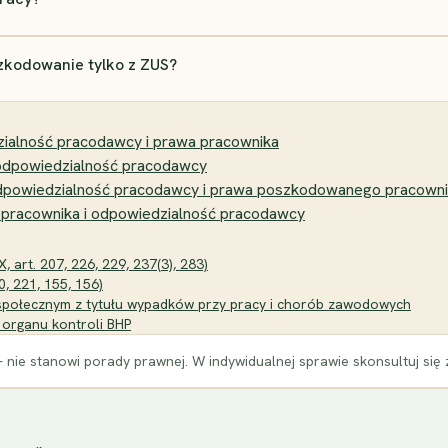
zkodowanie tylko z ZUS?
ialność pracodawcy i prawa pracownika
odpowiedzialność pracodawcy
odpowiedzialność pracodawcy i prawa poszkodowanego pracown
 pracownika i odpowiedzialność pracodawcy
 art. 207, 226, 229, 237(3), 283)
0, 221, 155, 156)
u społecznym z tytułu wypadków przy pracy i chorób zawodowych
 organu kontroli BHP
 nie stanowi porady prawnej. W indywidualnej sprawie skonsultuj się