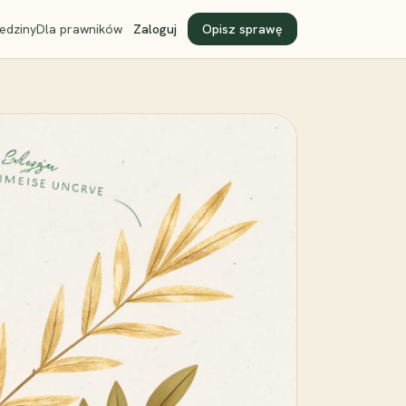
edziny
Dla prawników
Zaloguj
Opisz sprawę