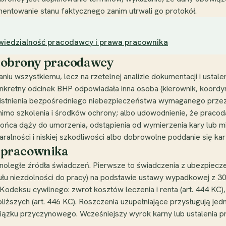
entowanie stanu faktycznego zanim utrwali go protokół.
wiedzialność pracodawcy i prawa pracownika
ie obrony pracodawcy
u wszystkiemu, lecz na rzetelnej analizie dokumentacji i ustale
onkretny odcinek BHP odpowiadała inna osoba (kierownik, koordyn
istnienia bezpośredniego niebezpieczeństwa wymaganego przez a
mo szkolenia i środków ochrony; albo udowodnienie, że pracoda
ca dąży do umorzenia, odstąpienia od wymierzenia kary lub min
ralności i niskiej szkodliwości albo dobrowolne poddanie się kar
 pracownika
oległe źródła świadczeń. Pierwsze to świadczenia z ubezpie
ułu niezdolności do pracy) na podstawie ustawy wypadkowej z 30 
deksu cywilnego: zwrot kosztów leczenia i renta (art. 444 KC), 
liższych (art. 446 KC). Roszczenia uzupełniające przysługują jed
iązku przyczynowego. Wcześniejszy wyrok karny lub ustaleni