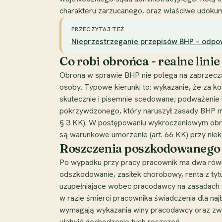
charakteru zarzucanego, oraz właściwe udokum
PRZECZYTAJ TEŻ
Nieprzestrzeganie przepisów BHP – odpo
Co robi obrońca - realne lin
Obrona w sprawie BHP nie polega na zaprzeczani
osoby. Typowe kierunki to: wykazanie, że za k
skutecznie i pisemnie scedowane; podważenie 
pokrzywdzonego, który naruszył zasady BHP mi
§ 3 KK). W postępowaniu wykroczeniowym obroń
są warunkowe umorzenie (art. 66 KK) przy nieka
Roszczenia poszkodowanego
Po wypadku przy pracy pracownik ma dwa równ
odszkodowanie, zasiłek chorobowy, renta z tyt
uzupełniające wobec pracodawcy na zasadach Ko
w razie śmierci pracownika świadczenia dla najb
wymagają wykazania winy pracodawcy oraz zw
ułatwić dochodzenie tych roszczeń.