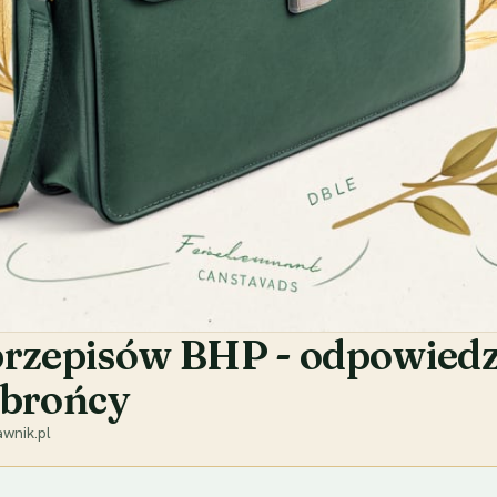
przepisów BHP - odpowiedz
obrońcy
wnik.pl