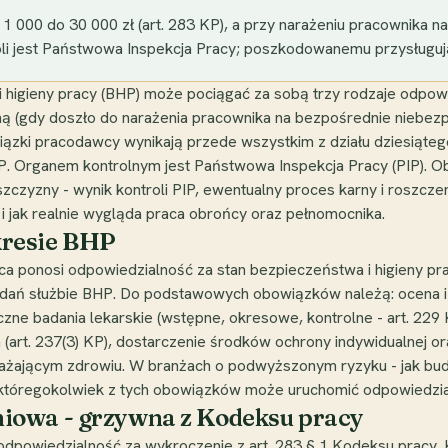
1 000 do 30 000 zł (art. 283 KP), a przy narażeniu pracownika 
roli jest Państwowa Inspekcja Pracy; poszkodowanemu przysługuj
 higieny pracy (BHP) może pociągać za sobą trzy rodzaje odpow
rną (gdy doszło do narażenia pracownika na bezpośrednie niebez
zki pracodawcy wynikają przede wszystkim z działu dziesiąteg
. Organem kontrolnym jest Państwowa Inspekcja Pracy (PIP). 
szczyzny - wynik kontroli PIP, ewentualny proces karny i roszc
 i jak realnie wygląda praca obrońcy oraz pełnomocnika.
kresie BHP
 ponosi odpowiedzialność za stan bezpieczeństwa i higieny pracy
dań służbie BHP. Do podstawowych obowiązków należą: ocena i
czne badania lekarskie (wstępne, okresowe, kontrolne - art. 22
art. 237(3) KP), dostarczenie środków ochrony indywidualnej or
rażającym zdrowiu. W branżach o podwyższonym ryzyku - jak bu
któregokolwiek z tych obowiązków może uruchomić odpowiedzia
iowa - grzywna z Kodeksu pracy
dpowiedzialność za wykroczenie z art. 283 § 1 Kodeksu pracy.