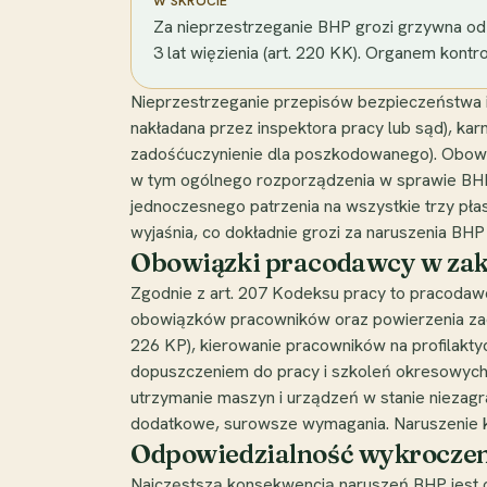
W SKRÓCIE
Za nieprzestrzeganie BHP grozi grzywna od 
3 lat więzienia (art. 220 KK). Organem kont
Nieprzestrzeganie przepisów bezpieczeństwa i
nakładana przez inspektora pracy lub sąd), ka
zadośćuczynienie dla poszkodowanego). Obowią
w tym ogólnego rozporządzenia w sprawie BHP
jednoczesnego patrzenia na wszystkie trzy pła
wyjaśnia, co dokładnie grozi za naruszenia BHP
Obowiązki pracodawcy w za
Zgodnie z art. 207 Kodeksu pracy to pracodawca
obowiązków pracowników oraz powierzenia za
226 KP), kierowanie pracowników na profilakty
dopuszczeniem do pracy i szkoleń okresowych (
utrzymanie maszyn i urządzeń w stanie niezag
dodatkowe, surowsze wymagania. Naruszenie 
Odpowiedzialność wykroczen
Najczęstszą konsekwencją naruszeń BHP jest o