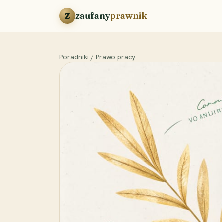
Przejdź do treści
zaufany
prawnik
Z
Poradniki
/
Prawo pracy