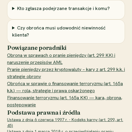
Kto zgłasza podejrzane transakcje i komu?
Czy obrońca musi udowodnić niewinność
klienta?
Powiązane poradniki
Obrona w sprawach o pranie pieniędzy (art. 299 KK) i
naruszenie przepisów AML
Pranie pieniędzy przez kryptowaluty – kary z art. 299 k.k. i
strategie obrony
Obrońca w sprawie o finansowanie terroryzmu (art. 165a
k.k.) — rola, strategie i prawa oskarżonego
Finansowanie terroryzmu (art. 165a KK) — kara, obrona,
postępowanie
Podstawa prawna i źródła
Ustawa z dnia 6 czerwca 1997 r. - Kodeks karny (art. 299, art.
45)
Ustawa z dnia 1 marca 2018 r. o przeciwdziałaniu praniu