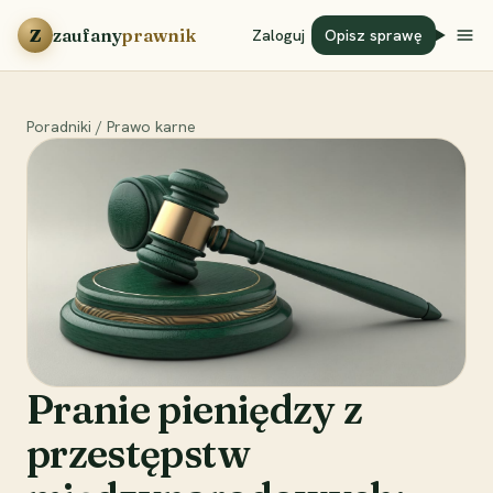
Przejdź do treści
Z
zaufany
prawnik
Zaloguj
Opisz sprawę
Poradniki
/
Prawo karne
Pranie pieniędzy z
przestępstw