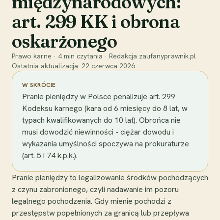
międzynarodowych:
art. 299 KK i obrona
oskarżonego
Prawo karne
·
4
min czytania
·
Redakcja zaufanyprawnik.pl
Ostatnia aktualizacja:
22 czerwca 2026
W SKRÓCIE
Pranie pieniędzy w Polsce penalizuje art. 299
Kodeksu karnego (kara od 6 miesięcy do 8 lat, w
typach kwalifikowanych do 10 lat). Obrońca nie
musi dowodzić niewinności - ciężar dowodu i
wykazania umyślności spoczywa na prokuraturze
(art. 5 i 74 k.p.k.).
Pranie pieniędzy to legalizowanie środków pochodzących
z czynu zabronionego, czyli nadawanie im pozoru
legalnego pochodzenia. Gdy mienie pochodzi z
przestępstw popełnionych za granicą lub przepływa