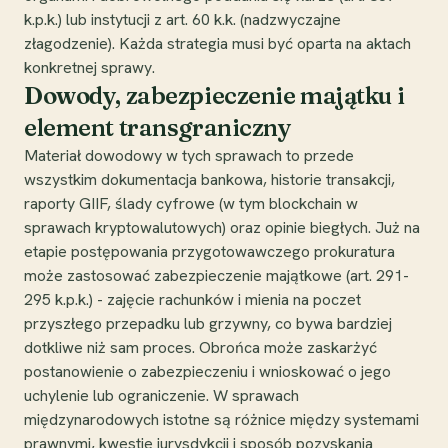
k.p.k.) lub instytucji z art. 60 k.k. (nadzwyczajne
złagodzenie). Każda strategia musi być oparta na aktach
konkretnej sprawy.
Dowody, zabezpieczenie majątku i
element transgraniczny
Materiał dowodowy w tych sprawach to przede
wszystkim dokumentacja bankowa, historie transakcji,
raporty GIIF, ślady cyfrowe (w tym blockchain w
sprawach kryptowalutowych) oraz opinie biegłych. Już na
etapie postępowania przygotowawczego prokuratura
może zastosować zabezpieczenie majątkowe (art. 291-
295 k.p.k.) - zajęcie rachunków i mienia na poczet
przyszłego przepadku lub grzywny, co bywa bardziej
dotkliwe niż sam proces. Obrońca może zaskarżyć
postanowienie o zabezpieczeniu i wnioskować o jego
uchylenie lub ograniczenie. W sprawach
międzynarodowych istotne są różnice między systemami
prawnymi, kwestie jurysdykcji i sposób pozyskania