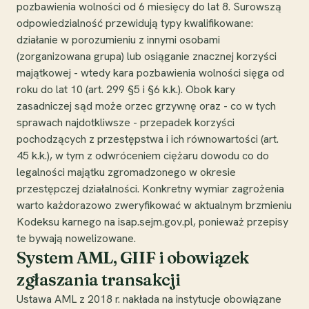
pozbawienia wolności od 6 miesięcy do lat 8. Surowszą
odpowiedzialność przewidują typy kwalifikowane:
działanie w porozumieniu z innymi osobami
(zorganizowana grupa) lub osiąganie znacznej korzyści
majątkowej - wtedy kara pozbawienia wolności sięga od
roku do lat 10 (art. 299 §5 i §6 k.k.). Obok kary
zasadniczej sąd może orzec grzywnę oraz - co w tych
sprawach najdotkliwsze - przepadek korzyści
pochodzących z przestępstwa i ich równowartości (art.
45 k.k.), w tym z odwróceniem ciężaru dowodu co do
legalności majątku zgromadzonego w okresie
przestępczej działalności. Konkretny wymiar zagrożenia
warto każdorazowo zweryfikować w aktualnym brzmieniu
Kodeksu karnego na isap.sejm.gov.pl, ponieważ przepisy
te bywają nowelizowane.
System AML, GIIF i obowiązek
zgłaszania transakcji
Ustawa AML z 2018 r. nakłada na instytucje obowiązane