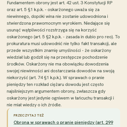
Fundamentem obrony jest art. 42 ust. 3 Konstytucji RP
oraz art. 5 §1 k.p.k. - oskarżonego uważa się za
niewinnego, dopóki wina nie zostanie udowodniona i
stwierdzona prawomocnym wyrokiem. Niedające się
usunąć wątpliwości rozstrzyga się na korzyść
oskarżonego (art. 5 §2 k.p.k. - zasada in dubio pro reo). To
prokuratura musi udowodnić nie tylko fakt transakcji, ale
przede wszystkim znamię umyślności - że oskarżony
wiedział lub godził się na przestępcze pochodzenie
środków. Oskarżony nie ma obowiązku dowodzenia
swojej niewinności ani dostarczania dowodów na swoją
niekorzyść (art. 74 §1 k.p.k.). W sprawach o pranie
pieniędzy ten rozkład ciężaru dowodu jest często
najsilniejszym argumentem obrony, zwłaszcza gdy
oskarżony jest jedynie ogniwem w łańcuchu transakcji i
nie miał wiedzy o ich źródle.
PRZECZYTAJ TEŻ
Obrona w sprawach o pranie pieniędzy (art. 299